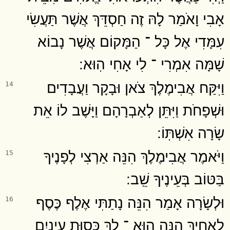
אָבִי וָאֹמַר לָהּ זֶה חַסְדֵּךְ אֲשֶׁר תַּעֲשִׂי
עִמָּדִי אֶל כָּל ־ הַמָּקוֹם אֲשֶׁר נָבוֹא
שָׁמָּה אִמְרִי ־ לִי אָחִי הֽוּא ׃
וַיִּקַּח אֲבִימֶלֶךְ צֹאן וּבָקָר וַעֲבָדִים
14
וּשְׁפָחֹת וַיִּתֵּן לְאַבְרָהָם וַיָּשֶׁב לוֹ אֵת
שָׂרָה אִשְׁתּֽוֹ ׃
וַיֹּאמֶר אֲבִימֶלֶךְ הִנֵּה אַרְצִי לְפָנֶיךָ
15
בַּטּוֹב בְּעֵינֶיךָ שֵֽׁב ׃
וּלְשָׂרָה אָמַר הִנֵּה נָתַתִּי אֶלֶף כֶּסֶף
16
לְאָחִיךְ הִנֵּה הוּא ־ לָךְ כְּסוּת עֵינַיִם