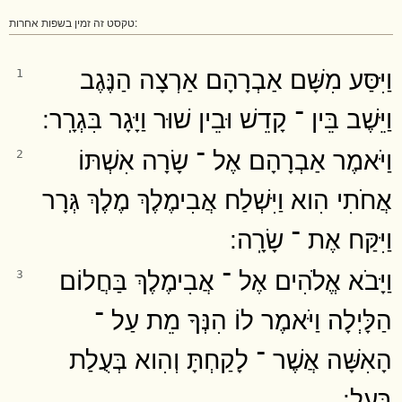
טקסט זה זמין בשפות אחרות:
וַיִּסַּע מִשָּׁם אַבְרָהָם אַרְצָה הַנֶּגֶב
1
וַיֵּשֶׁב בֵּין ־ קָדֵשׁ וּבֵין שׁוּר וַיָּגָר בִּגְרָֽר ׃
וַיֹּאמֶר אַבְרָהָם אֶל ־ שָׂרָה אִשְׁתּוֹ
2
אֲחֹתִי הִוא וַיִּשְׁלַח אֲבִימֶלֶךְ מֶלֶךְ גְּרָר
וַיִּקַּח אֶת ־ שָׂרָֽה ׃
וַיָּבֹא אֱלֹהִים אֶל ־ אֲבִימֶלֶךְ בַּחֲלוֹם
3
הַלָּיְלָה וַיֹּאמֶר לוֹ הִנְּךָ מֵת עַל ־
הָאִשָּׁה אֲשֶׁר ־ לָקַחְתָּ וְהִוא בְּעֻלַת
בָּֽעַל ׃