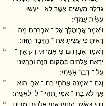
גְדֹלָה מַעֲשִׂים אֲשֶׁר לֹא ־ יֵֽעָשׂוּ
עָשִׂיתָ עִמָּדִֽי ׃
וַיֹּאמֶר אֲבִימֶלֶךְ אֶל ־ אַבְרָהָם מָה
10
רָאִיתָ כִּי עָשִׂיתָ אֶת ־ הַדָּבָר הַזֶּֽה ׃
וַיֹּאמֶר אַבְרָהָם כִּי אָמַרְתִּי רַק אֵין ־
11
יִרְאַת אֱלֹהִים בַּמָּקוֹם הַזֶּה וַהֲרָגוּנִי
עַל ־ דְּבַר אִשְׁתִּֽי ׃
וְגַם ־ אָמְנָה אֲחֹתִי בַת ־ אָבִי הִוא
12
אַךְ לֹא בַת ־ אִמִּי וַתְּהִי ־ לִי לְאִשָּֽׁה ׃
וַיְהִי כַּאֲשֶׁר הִתְעוּ אֹתִי אֱלֹהִים מִבֵּית
13