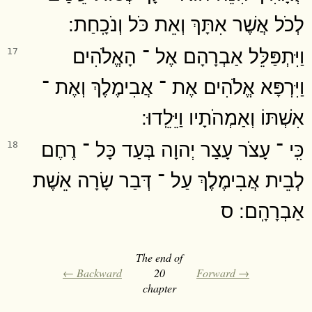
לְכֹל אֲשֶׁר אִתָּךְ וְאֵת כֹּל וְנֹכָֽחַת ׃
וַיִּתְפַּלֵּל אַבְרָהָם אֶל ־ הָאֱלֹהִים
17
וַיִּרְפָּא אֱלֹהִים אֶת ־ אֲבִימֶלֶךְ וְאֶת ־
אִשְׁתּוֹ וְאַמְהֹתָיו וַיֵּלֵֽדוּ ׃
כִּֽי ־ עָצֹר עָצַר יְהוָה בְּעַד כָּל ־ רֶחֶם
18
לְבֵית אֲבִימֶלֶךְ עַל ־ דְּבַר שָׂרָה אֵשֶׁת
אַבְרָהָֽם ׃ ס
The end of
← Backward
20
Forward →
chapter