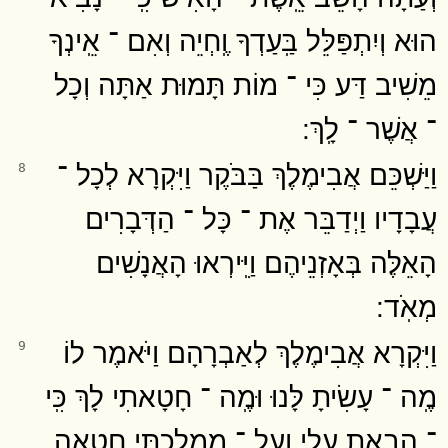
הוּא וְיִתְפַּלֵּל בַּֽעַדְךָ וֶֽחְיֵה וְאִם ־ אֵֽינְךָ
מֵשִׁיב דַּע כִּי ־ מוֹת תָּמוּת אַתָּה וְכָל
־ אֲשֶׁר ־ לָֽךְ ׃
וַיַּשְׁכֵּם אֲבִימֶלֶךְ בַּבֹּקֶר וַיִּקְרָא לְכָל ־
8
עֲבָדָיו וַיְדַבֵּר אֶת ־ כָּל ־ הַדְּבָרִים
הָאֵלֶּה בְּאָזְנֵיהֶם וַיִּֽירְאוּ הָאֲנָשִׁים
מְאֹֽד ׃
וַיִּקְרָא אֲבִימֶלֶךְ לְאַבְרָהָם וַיֹּאמֶר לוֹ
9
מֶֽה ־ עָשִׂיתָ לָּנוּ וּמֶֽה ־ חָטָאתִי לָךְ כִּֽי
־ הֵבֵאתָ עָלַי וְעַל ־ מַמְלַכְתִּי חֲטָאָה