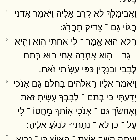
וַאֲבִימֶלֶךְ לֹא קָרַב אֵלֶיהָ וַיֹּאמַר אֲדֹנָי
4
הֲגוֹי גַּם ־ צַדִּיק תַּהֲרֹֽג ׃
הֲלֹא הוּא אָֽמַר ־ לִי אֲחֹתִי הִוא וְהִֽיא
5
־ גַם ־ הִוא אָֽמְרָה אָחִי הוּא בְּתָם ־
לְבָבִי וּבְנִקְיֹן כַּפַּי עָשִׂיתִי זֹֽאת ׃
וַיֹּאמֶר אֵלָיו הָֽאֱלֹהִים בַּחֲלֹם גַּם אָנֹכִי
6
יָדַעְתִּי כִּי בְתָם ־ לְבָבְךָ עָשִׂיתָ זֹּאת
וָאֶחְשֹׂךְ גַּם ־ אָנֹכִי אֽוֹתְךָ מֵחֲטוֹ ־ לִי
עַל ־ כֵּן לֹא ־ נְתַתִּיךָ לִנְגֹּעַ אֵלֶֽיהָ ׃
וְעַתָּה הָשֵׁב אֵֽשֶׁת ־ הָאִישׁ כִּֽי ־ נָבִיא
7