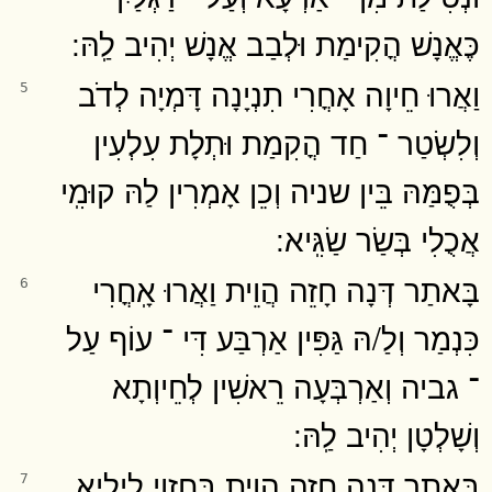
כֶּאֱנָשׁ הֳקִימַת וּלְבַב אֱנָשׁ יְהִיב לַֽהּ ׃
וַאֲרוּ חֵיוָה אָחֳרִי תִנְיָנָה דָּמְיָה לְדֹב
5
וְלִשְׂטַר ־ חַד הֳקִמַת וּתְלָת עִלְעִין
בְּפֻמַּהּ בֵּין שניה וְכֵן אָמְרִין לַהּ קוּמִֽי
אֲכֻלִי בְּשַׂר שַׂגִּֽיא ׃
בָּאתַר דְּנָה חָזֵה הֲוֵית וַאֲרוּ אָֽחֳרִי
6
כִּנְמַר וְלַ/הּ גַּפִּין אַרְבַּע דִּי ־ עוֹף עַל
־ גביה וְאַרְבְּעָה רֵאשִׁין לְחֵיוְתָא
וְשָׁלְטָן יְהִיב לַֽהּ ׃
בָּאתַר דְּנָה חָזֵה הֲוֵית בְּחֶזְוֵי לֵֽילְיָא
7