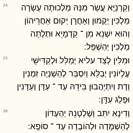
וְקַרְנַיָּא עֲשַׂר מִנַּהּ מַלְכוּתָה עַשְׂרָה
24
מַלְכִין יְקֻמוּן וְאָחֳרָן יְקוּם אַחֲרֵיהוֹן
וְהוּא יִשְׁנֵא מִן ־ קַדְמָיֵא וּתְלָתָה
מַלְכִין יְהַשְׁפִּֽל ׃
וּמִלִּין לְצַד עליא יְמַלִּל וּלְקַדִּישֵׁי
25
עֶלְיוֹנִין יְבַלֵּא וְיִסְבַּר לְהַשְׁנָיָה זִמְנִין
וְדָת וְיִתְיַהֲבוּן בִּידֵהּ עַד ־ עִדָּן וְעִדָּנִין
וּפְלַג עִדָּֽן ׃
וְדִינָא יִתִּב וְשָׁלְטָנֵהּ יְהַעְדּוֹן
26
לְהַשְׁמָדָה וּלְהוֹבָדָה עַד ־ סוֹפָֽא ׃