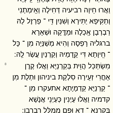
וַאֲרוּ חֵיוָה רביעיה דְּחִילָה וְאֵֽימְתָנִי
וְתַקִּיפָא יַתִּירָא וְשִׁנַּיִן דִּֽי ־ פַרְזֶל לַהּ
רַבְרְבָן אָֽכְלָה וּמַדֱּקָה וּשְׁאָרָא
ברגליה רָפְסָה וְהִיא מְשַׁנְּיָה מִן ־ כָּל
־ חֵֽיוָתָא דִּי קָֽדָמַיהּ וְקַרְנַיִן עֲשַׂר לַֽהּ ׃
מִשְׂתַּכַּל הֲוֵית בְּקַרְנַיָּא וַאֲלוּ קֶרֶן
8
אָחֳרִי זְעֵירָה סִלְקָת ביניהון וּתְלָת מִן
־ קַרְנַיָּא קַדְמָיָתָא אתעקרו מִן ־
קדמיה וַאֲלוּ עַיְנִין כְּעַיְנֵי אֲנָשָׁא
בְּקַרְנָא ־ דָא וּפֻם מְמַלִּל רַבְרְבָֽן ׃