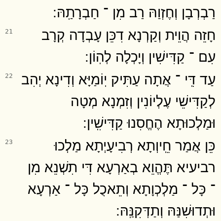
רַבְרְבָן וְחֶזְוַהּ רַב מִן ־ חַבְרָתַֽהּ ׃
חָזֵה הֲוֵית וְקַרְנָא דִכֵּן עָבְדָה קְרָב
21
עִם ־ קַדִּישִׁין וְיָכְלָה לְהֽוֹן ׃
עַד דִּֽי ־ אֲתָה עַתִּיק יֽוֹמַיָּא וְדִינָא יְהִב
22
לְקַדִּישֵׁי עֶלְיוֹנִין וְזִמְנָא מְטָה
וּמַלְכוּתָא הֶחֱסִנוּ קַדִּישִֽׁין ׃
כֵּן אֲמַר חֵֽיוְתָא רְבִיעָיְתָא מַלְכוּ
23
רביעיא תֶּהֱוֵא בְאַרְעָא דִּי תִשְׁנֵא מִן
־ כָּל ־ מַלְכְוָתָא וְתֵאכֻל כָּל ־ אַרְעָא
וּתְדוּשִׁנַּהּ וְתַדְּקִנַּֽהּ ׃