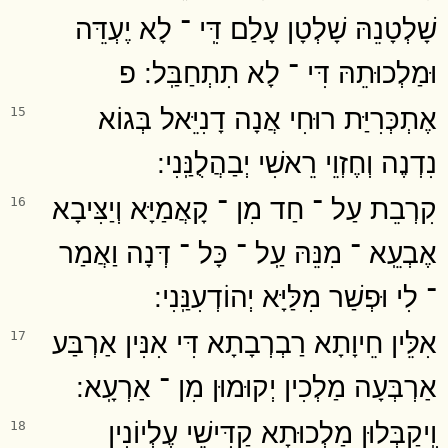
שָׁלְטָנֵהּ שָׁלְטָן עָלַם דִּֽי ־ לָא יֶעְדֵּה
וּמַלְכוּתֵהּ דִּי ־ לָא תִתְחַבַּֽל ׃ פ
אֶתְכְּרִיַּת רוּחִי אֲנָה דָנִיֵּאל בְּגוֹא
15
נִדְנֶה וְחֶזְוֵי רֵאשִׁי יְבַהֲלֻנַּֽנִי ׃
קִרְבֵת עַל ־ חַד מִן ־ קָאֲמַיָּא וְיַצִּיבָא
16
אֶבְעֵֽא ־ מִנֵּהּ עַֽל ־ כָּל ־ דְּנָה וַאֲמַר
־ לִי וּפְשַׁר מִלַּיָּא יְהוֹדְעִנַּֽנִי ׃
אִלֵּין חֵיוָתָא רַבְרְבָתָא דִּי אִנִּין אַרְבַּע
17
אַרְבְּעָה מַלְכִין יְקוּמוּן מִן ־ אַרְעָֽא ׃
וִֽיקַבְּלוּן מַלְכוּתָא קַדִּישֵׁי עֶלְיוֹנִין
18