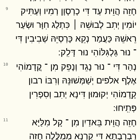
חָזֵה הֲוֵית עַד דִּי כָרְסָוָן רְמִיו וְעַתִּיק
9
יוֹמִין יְתִב לְבוּשֵׁהּ ׀ כִּתְלַג חִוָּר וּשְׂעַר
רֵאשֵׁהּ כַּעֲמַר נְקֵא כָּרְסְיֵהּ שְׁבִיבִין דִּי
־ נוּר גַּלְגִּלּוֹהִי נוּר דָּלִֽק ׃
נְהַר דִּי ־ נוּר נָגֵד וְנָפֵק מִן ־ קֳדָמוֹהִי
10
אֶלֶף אלפים יְשַׁמְּשׁוּנֵּהּ וְרִבּוֹ רבון
קָֽדָמוֹהִי יְקוּמוּן דִּינָא יְתִב וְסִפְרִין
פְּתִֽיחוּ ׃
חָזֵה הֲוֵית בֵּאדַיִן מִן ־ קָל מִלַּיָּא
11
רַבְרְבָתָא דִּי קַרְנָא מְמַלֱּלָה חָזֵה