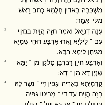
מִשְׁכְּבֵהּ בֵּאדַיִן חֶלְמָא כְתַב רֵאשׁ
מִלִּין אֲמַֽר ׃
עָנֵה דָנִיֵּאל וְאָמַר חָזֵה הֲוֵית בְּחֶזְוִי
2
עִם ־ לֵֽילְיָא וַאֲרוּ אַרְבַּע רוּחֵי שְׁמַיָּא
מְגִיחָן לְיַמָּא רַבָּֽא ׃
וְאַרְבַּע חֵיוָן רַבְרְבָן סָלְקָן מִן ־ יַמָּא
3
שָׁנְיָן דָּא מִן ־ דָּֽא ׃
קַדְמָיְתָא כְאַרְיֵה וְגַפִּין דִּֽי ־ נְשַׁר לַהּ
4
חָזֵה הֲוֵית עַד דִּי ־ מְּרִיטוּ גַפַּיהּ
וּנְטִילַת מִן ־ אַרְעָא וְעַל ־ רַגְלַיִן