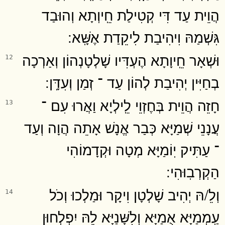
הֲוֵית עַד דִּי קְטִילַת חֵֽיוְתָא וְהוּבַד
גִּשְׁמַהּ וִיהִיבַת לִיקֵדַת אֶשָּֽׁא ׃
וּשְׁאָר חֵֽיוָתָא הֶעְדִּיו שָׁלְטָנְהוֹן וְאַרְכָה
12
בְחַיִּין יְהִיבַת לְהוֹן עַד ־ זְמַן וְעִדָּֽן ׃
חָזֵה הֲוֵית בְּחֶזְוֵי לֵֽילְיָא וַאֲרוּ עִם ־
13
עֲנָנֵי שְׁמַיָּא כְּבַר אֱנָשׁ אָתֵה הֲוָה וְעַד
־ עַתִּיק יֽוֹמַיָּא מְטָה וּקְדָמוֹהִי
הַקְרְבֽוּהִי ׃
וְלֵ/הּ יְהִיב שָׁלְטָן וִיקָר וּמַלְכוּ וְכֹל
14
עַֽמְמַיָּא אֻמַיָּא וְלִשָּׁנַיָּא לֵהּ יִפְלְחוּן