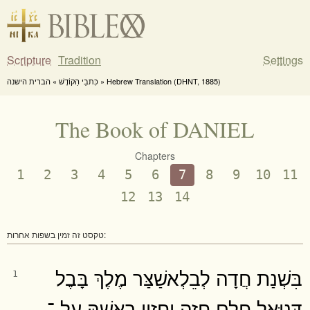
Scripture
Tradition
Settings
כִּתבֵי הַקוֹדֶשׁ » הברית הישנה » Hebrew Translation (DHNT, 1885)
The Book of DANIEL
Chapters
1
2
3
4
5
6
7
8
9
10
11
12
13
14
טקסט זה זמין בשפות אחרות:
בִּשְׁנַת חֲדָה לְבֵלְאשַׁצַּר מֶלֶךְ בָּבֶל
1
דָּנִיֵּאל חֵלֶם חֲזָה וְחֶזְוֵי רֵאשֵׁהּ עַֽל ־