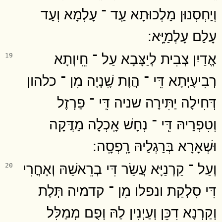
וְיַחְסְנוּן מַלְכוּתָא עַֽד ־ עָלְמָא וְעַד
עָלַם עָלְמַיָּֽא ׃
אֱדַיִן צְבִית לְיַצָּבָא עַל ־ חֵֽיוְתָא
19
רְבִיעָיְתָא דִּֽי ־ הֲוָת שָֽׁנְיָה מִן ־ כלהון
דְּחִילָה יַתִּירָה שניה דִּֽי ־ פַרְזֶל
וְטִפְרַיהּ דִּֽי ־ נְחָשׁ אָֽכְלָה מַדֲּקָה
וּשְׁאָרָא בְּרַגְלַיהּ רָֽפְסָֽה ׃
וְעַל ־ קַרְנַיָּא עֲשַׂר דִּי בְרֵאשַׁהּ וְאָחֳרִי
20
דִּי סִלְקַת ונפלו מִן ־ קדמיה תְּלָת
וְקַרְנָא דִכֵּן וְעַיְנִין לַהּ וְפֻם מְמַלִּל