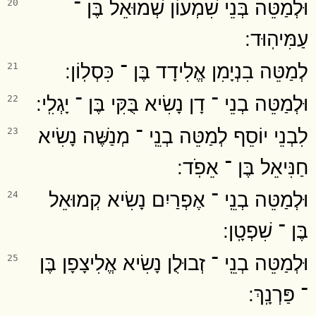
וּלְמַטֵּה בְּנֵי שִׁמְעוֹן שְׁמוּאֵל בֶּן ־
20
עַמִּיהֽוּד ׃
לְמַטֵּה בִנְיָמִן אֱלִידָד בֶּן ־ כִּסְלֽוֹן ׃
21
וּלְמַטֵּה בְנֵי ־ דָן נָשִׂיא בֻּקִּי בֶּן ־ יָגְלִֽי ׃
22
לִבְנֵי יוֹסֵף לְמַטֵּה בְנֵֽי ־ מְנַשֶּׁה נָשִׂיא
23
חַנִּיאֵל בֶּן ־ אֵפֹֽד ׃
וּלְמַטֵּה בְנֵֽי ־ אֶפְרַיִם נָשִׂיא קְמוּאֵל
24
בֶּן ־ שִׁפְטָֽן ׃
וּלְמַטֵּה בְנֵֽי ־ זְבוּלֻן נָשִׂיא אֱלִיצָפָן בֶּן
25
־ פַּרְנָֽךְ ׃