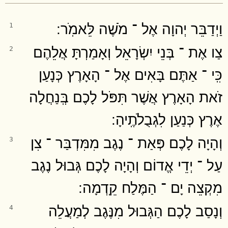
וַיְדַבֵּר יְהוָה אֶל ־ מֹשֶׁה לֵּאמֹֽר ׃
1
צַו אֶת ־ בְּנֵי יִשְׂרָאֵל וְאָמַרְתָּ אֲלֵהֶם
2
כִּֽי ־ אַתֶּם בָּאִים אֶל ־ הָאָרֶץ כְּנָעַן
זֹאת הָאָרֶץ אֲשֶׁר תִּפֹּל לָכֶם בְּֽנַחֲלָה
אֶרֶץ כְּנַעַן לִגְבֻלֹתֶֽיהָ ׃
וְהָיָה לָכֶם פְּאַת ־ נֶגֶב מִמִּדְבַּר ־ צִן
3
עַל ־ יְדֵי אֱדוֹם וְהָיָה לָכֶם גְּבוּל נֶגֶב
מִקְצֵה יָם ־ הַמֶּלַח קֵֽדְמָה ׃
וְנָסַב לָכֶם הַגְּבוּל מִנֶּגֶב לְמַעֲלֵה
4