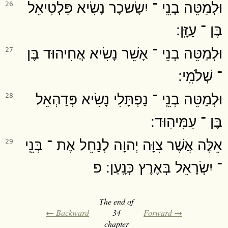
וּלְמַטֵּה בְנֵֽי ־ יִשָׂשכָר נָשִׂיא פַּלְטִיאֵל
26
בֶּן ־ עַזָּֽן ׃
וּלְמַטֵּה בְנֵי ־ אָשֵׁר נָשִׂיא אֲחִיהוּד בֶּן
27
־ שְׁלֹמִֽי ׃
וּלְמַטֵּה בְנֵֽי ־ נַפְתָּלִי נָשִׂיא פְּדַהְאֵל
28
בֶּן ־ עַמִּיהֽוּד ׃
אֵלֶּה אֲשֶׁר צִוָּה יְהוָה לְנַחֵל אֶת ־ בְּנֵֽי
29
־ יִשְׂרָאֵל בְּאֶרֶץ כְּנָֽעַן ׃ פ
The end of
← Backward
34
Forward →
chapter