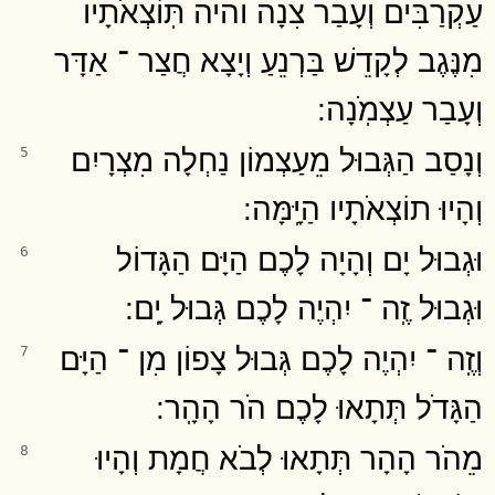
עַקְרַבִּים וְעָבַר צִנָה והיה תּֽוֹצְאֹתָיו
מִנֶּגֶב לְקָדֵשׁ בַּרְנֵעַ וְיָצָא חֲצַר ־ אַדָּר
וְעָבַר עַצְמֹֽנָה ׃
וְנָסַב הַגְּבוּל מֵעַצְמוֹן נַחְלָה מִצְרָיִם
5
וְהָיוּ תוֹצְאֹתָיו הַיָּֽמָּה ׃
וּגְבוּל יָם וְהָיָה לָכֶם הַיָּם הַגָּדוֹל
6
וּגְבוּל זֶֽה ־ יִהְיֶה לָכֶם גְּבוּל יָֽם ׃
וְזֶֽה ־ יִהְיֶה לָכֶם גְּבוּל צָפוֹן מִן ־ הַיָּם
7
הַגָּדֹל תְּתָאוּ לָכֶם הֹר הָהָֽר ׃
מֵהֹר הָהָר תְּתָאוּ לְבֹא חֲמָת וְהָיוּ
8