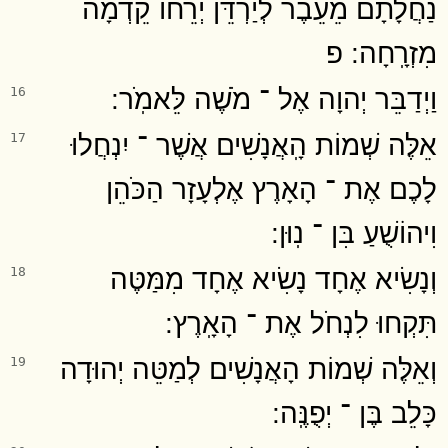
נַחֲלָתָם מֵעֵבֶר לְיַרְדֵּן יְרֵחוֹ קֵדְמָה
מִזְרָֽחָה ׃ פ
וַיְדַבֵּר יְהוָה אֶל ־ מֹשֶׁה לֵּאמֹֽר ׃
16
אֵלֶּה שְׁמוֹת הָֽאֲנָשִׁים אֲשֶׁר ־ יִנְחֲלוּ
17
לָכֶם אֶת ־ הָאָרֶץ אֶלְעָזָר הַכֹּהֵן
וִיהוֹשֻׁעַ בִּן ־ נֽוּן ׃
וְנָשִׂיא אֶחָד נָשִׂיא אֶחָד מִמַּטֶּה
18
תִּקְחוּ לִנְחֹל אֶת ־ הָאָֽרֶץ ׃
וְאֵלֶּה שְׁמוֹת הָאֲנָשִׁים לְמַטֵּה יְהוּדָה
19
כָּלֵב בֶּן ־ יְפֻנֶּֽה ׃