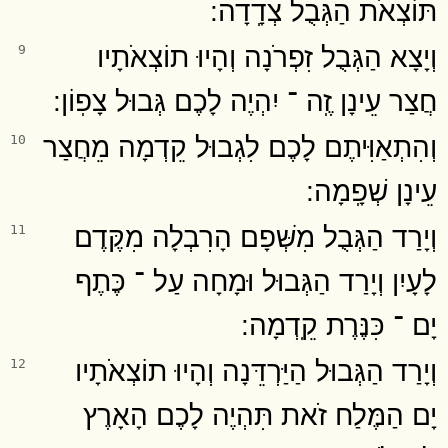
תּוֹצְאֹת הַגְּבֻל צְדָֽדָה ׃
וְיָצָא הַגְּבֻל זִפְרֹנָה וְהָיוּ תוֹצְאֹתָיו
9
חֲצַר עֵינָן זֶֽה ־ יִהְיֶה לָכֶם גְּבוּל צָפֽוֹן ׃
וְהִתְאַוִּיתֶם לָכֶם לִגְבוּל קֵדְמָה מֵחֲצַר
10
עֵינָן שְׁפָֽמָה ׃
וְיָרַד הַגְּבֻל מִשְּׁפָם הָרִבְלָה מִקֶּדֶם
11
לָעָיִן וְיָרַד הַגְּבוּל וּמָחָה עַל ־ כֶּתֶף
יָם ־ כִּנֶּרֶת קֵֽדְמָה ׃
וְיָרַד הַגְּבוּל הַיַּרְדֵּנָה וְהָיוּ תוֹצְאֹתָיו
12
יָם הַמֶּלַח זֹאת תִּהְיֶה לָכֶם הָאָרֶץ