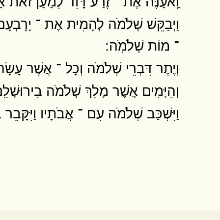
וַֽאעַנֶּה אֶת ־ זֶרַע דָּוִד לְמַעַן זֹאת אַ
וַיְבַקֵּשׁ שְׁלֹמֹה לְהָמִית אֶת ־ יָרָבְעָם ו
־ מוֹת שְׁלֹמֹֽה ׃
וְיֶתֶר דִּבְרֵי שְׁלֹמֹה וְכָל ־ אֲשֶׁר עָשׂ
וְהַיָּמִים אֲשֶׁר מָלַךְ שְׁלֹמֹה בִירוּשָׁלִַ
וַיִּשְׁכַּב שְׁלֹמֹה עִם ־ אֲבֹתָיו וַיִּקָּבֵר בּ