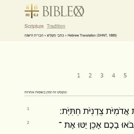
Scripture
Tradition
כִּתבֵי הַקוֹדֶשׁ » הברית הישנה » Hebrew Translation (DHNT, 1885)
1
2
3
4
5
טקסט זה זמין בשפות אחרות:
דֹמִיֹּת צֵדְנִיֹּת חִתִּיֹּֽת ׃
1
בֹאוּ בָכֶם אָכֵן יַטּוּ אֶת ־
2