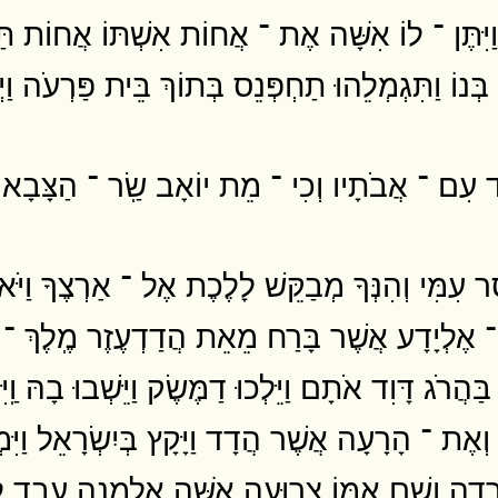
יִּתֶּן ־ לוֹ אִשָּׁה אֶת ־ אֲחוֹת אִשְׁתּוֹ אֲחוֹת תַּחְ
ְנוֹ וַתִּגְמְלֵהוּ תַחְפְּנֵס בְּתוֹךְ בֵּית פַּרְעֹה וַיְ
ָוִד עִם ־ אֲבֹתָיו וְכִי ־ מֵת יוֹאָב שַֽׂר ־ הַצָּבָ
מִּי וְהִנְּךָ מְבַקֵּשׁ לָלֶכֶת אֶל ־ אַרְצֶךָ וַיֹּאמֶר
 ־ אֶלְיָדָע אֲשֶׁר בָּרַח מֵאֵת הֲדַדְעֶזֶר מֶֽלֶךְ ־ צ
ַּהֲרֹג דָּוִד אֹתָם וַיֵּלְכוּ דַמֶּשֶׂק וַיֵּשְׁבוּ בָהּ וַֽיִּ
ה וְאֶת ־ הָרָעָה אֲשֶׁר הֲדָד וַיָּקָץ בְּיִשְׂרָאֵל וַיּ
ֵדָה וְשֵׁם אִמּוֹ צְרוּעָה אִשָּׁה אַלְמָנָה עֶבֶד לִשְׁל