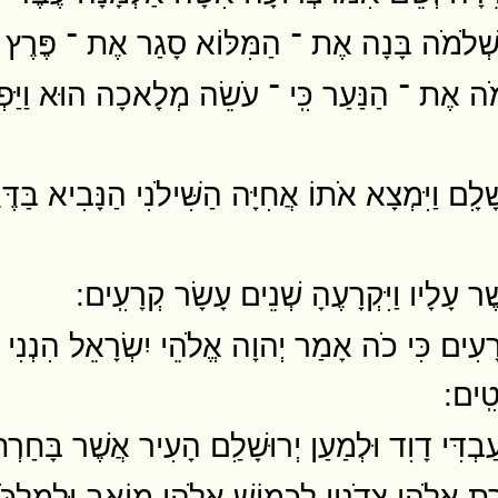
 שְׁלֹמֹה בָּנָה אֶת ־ הַמִּלּוֹא סָגַר אֶת ־ פֶּרֶץ עִי
ְלֹמֹה אֶת ־ הַנַּעַר כִּֽי ־ עֹשֵׂה מְלָאכָה הוּא וַיַּ
ָׁלִָם וַיִּמְצָא אֹתוֹ אֲחִיָּה הַשִּׁילֹנִי הַנָּבִיא בַּד
ֶׁר עָלָיו וַיִּקְרָעֶהָ שְׁנֵים עָשָׂר קְרָעִֽים ׃
רָעִים כִּי כֹה אָמַר יְהוָה אֱלֹהֵי יִשְׂרָאֵל הִנְנִי
ִֽים ׃
ְדִּי דָוִד וּלְמַעַן יְרוּשָׁלִַם הָעִיר אֲשֶׁר בָּחַרְתִּ
ְתֹּרֶת אֱלֹהֵי צִֽדֹנִין לִכְמוֹשׁ אֱלֹהֵי מוֹאָב וּלְמִלְכּ