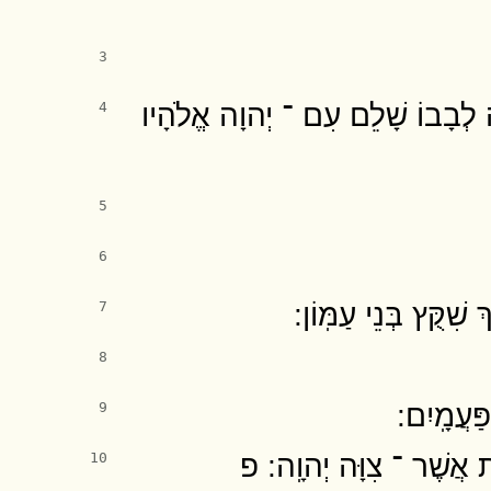
3
ה לְבָבוֹ שָׁלֵם עִם ־ יְהוָה אֱלֹהָיו
4
5
6
ִקֻּץ בְּנֵי עַמּֽוֹן ׃
7
8
ַעֲמָֽיִם ׃
9
אֲשֶׁר ־ צִוָּה יְהוָֽה ׃ פ
10