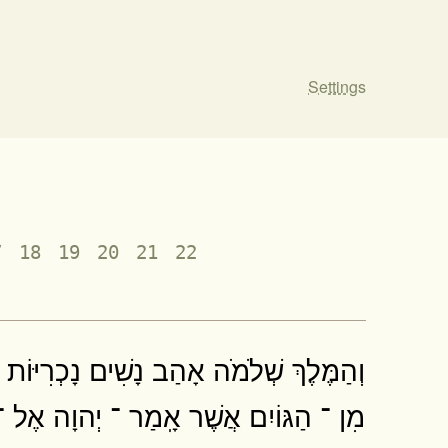
Settings
7
18
19
20
21
22
וְהַמֶּלֶךְ שְׁלֹמֹה אָהַב נָשִׁים נָכְרִיּוֹת ר
מִן ־ הַגּוֹיִם אֲשֶׁר אָֽמַר ־ יְהוָה אֶל ־