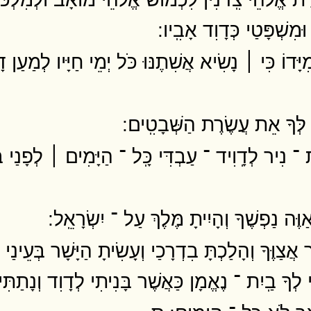
ּמִשְׁפָּטַי כְּדָוִד אָבִֽיו ׃
ֹ כִּי ׀ נָשִׂיא אֲשִׁתֶנּוּ כֹּל יְמֵי חַיָּיו לְמַעַן דּ
ָ לְּךָ אֵת עֲשֶׂרֶת הַשְּׁבָטִֽים ׃
 ־ נִיר לְדָֽוִיד ־ עַבְדִּי כָּֽל ־ הַיָּמִים ׀ לְפָנַי ב
ֶּה נַפְשֶׁךָ וְהָיִיתָ מֶּלֶךְ עַל ־ יִשְׂרָאֵֽל ׃
ֶּךָ וְהָלַכְתָּ בִדְרָכַי וְעָשִׂיתָ הַיָּשָׁר בְּעֵינַי ל
י לְךָ בַֽיִת ־ נֶאֱמָן כַּאֲשֶׁר בָּנִיתִי לְדָוִד וְנָתַתִּ