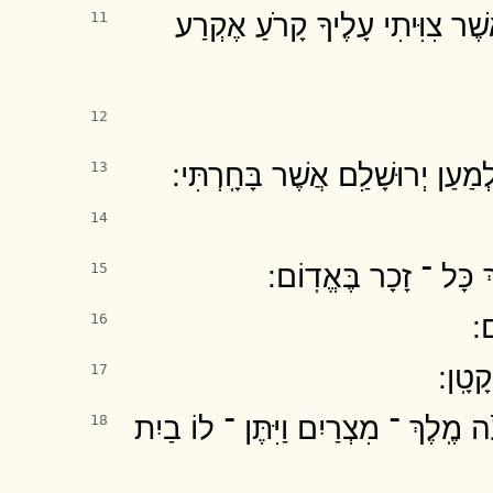
שֶׁר צִוִּיתִי עָלֶיךָ קָרֹעַ אֶקְרַע
11
12
ן יְרוּשָׁלִַם אֲשֶׁר בָּחָֽרְתִּי ׃
13
14
כָּל ־ זָכָר בֶּאֱדֽוֹם ׃
15
 ׃
16
טָֽן ׃
17
ֹה מֶֽלֶךְ ־ מִצְרַיִם וַיִּתֶּן ־ לוֹ בַיִת
18