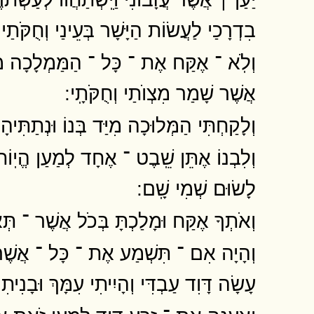
בִדְרָכַי לַעֲשׂוֹת הַיָּשָׁר בְּעֵינַי וְחֻקֹּתַי ו
וְלֹֽא ־ אֶקַּח אֶת ־ כָּל ־ הַמַּמְלָכָה מִיָּדו
אֲשֶׁר שָׁמַר מִצְוֺתַי וְחֻקֹּתָֽי ׃
וְלָקַחְתִּי הַמְּלוּכָה מִיַּד בְּנוֹ וּנְתַתִּיה
וְלִבְנוֹ אֶתֵּן שֵֽׁבֶט ־ אֶחָד לְמַעַן הֱיֽוֹת
לָשׂוּם שְׁמִי שָֽׁם ׃
וְאֹתְךָ אֶקַּח וּמָלַכְתָּ בְּכֹל אֲשֶׁר ־ תְּאַו
וְהָיָה אִם ־ תִּשְׁמַע אֶת ־ כָּל ־ אֲשֶׁר אֲצַו
עָשָׂה דָּוִד עַבְדִּי וְהָיִיתִי עִמָּךְ וּבָנִיתִ