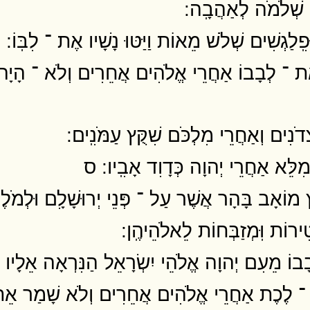
שְׁלֹמֹה לְאַהֲבָֽה ׃
לַגְשִׁים שְׁלֹשׁ מֵאוֹת וַיַּטּוּ נָשָׁיו אֶת ־ לִבּֽוֹ ׃
ּ אֶת ־ לְבָבוֹ אַחֲרֵי אֱלֹהִים אֲחֵרִים וְלֹא ־ הָיָ
דֹנִים וְאַחֲרֵי מִלְכֹּם שִׁקֻּץ עַמֹּנִֽים ׃
מִלֵּא אַחֲרֵי יְהוָה כְּדָוִד אָבִֽיו ׃ ס
ֹאָב בָּהָר אֲשֶׁר עַל ־ פְּנֵי יְרוּשָׁלִָם וּלְמֹלֶךְ שׁ
ִירוֹת וּֽמְזַבְּחוֹת לֵאלֹהֵיהֶֽן ׃
ְבָבוֹ מֵעִם יְהוָה אֱלֹהֵי יִשְׂרָאֵל הַנִּרְאָה אֵלָיו פּ
ִּי ־ לֶכֶת אַחֲרֵי אֱלֹהִים אֲחֵרִים וְלֹא שָׁמַר אֵת 