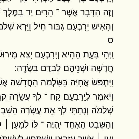
וְזֶה הַדָּבָר אֲשֶׁר ־ הֵרִים יָד בַּמֶּלֶךְ
וְהָאִישׁ יָרָבְעָם גִּבּוֹר חָיִל וַיַּרְא שׁ
ס
וַֽיְהִי בָּעֵת הַהִיא וְיָֽרָבְעָם יָצָא מִירוּש
חֲדָשָׁה וּשְׁנֵיהֶם לְבַדָּם בַּשָּׂדֶֽה ׃
וַיִּתְפֹּשׂ אֲחִיָּה בַּשַּׂלְמָה הַחֲדָשָׁה אֲש
וַיֹּאמֶר לְיָֽרָבְעָם קַח ־ לְךָ עֲשָׂרָה קְ
שְׁלֹמֹה וְנָתַתִּי לְךָ אֵת עֲשָׂרָה הַשְּׁבָט
וְהַשֵּׁבֶט הָאֶחָד יִֽהְיֶה ־ לּוֹ לְמַעַן ׀ עַב
יַעַן ׀ אֲשֶׁר עֲזָבוּנִי וַיִּֽשְׁתַּחֲווּ לְעַשׁ