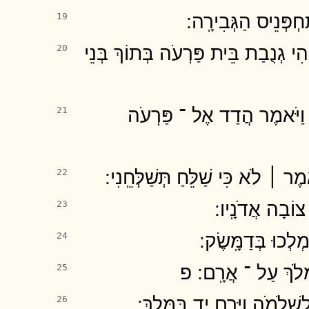
פְּנֵיס הַגְּבִירָֽה ׃
19
הִי גְנֻבַת בֵּית פַּרְעֹה בְּתוֹךְ בְּנֵי
20
א וַיֹּאמֶר הֲדַד אֶל ־ פַּרְעֹה
21
 ׀ לֹא כִּי שַׁלֵּחַ תְּשַׁלְּחֵֽנִי ׃
22
וֹבָה אֲדֹנָֽיו ׃
23
מְלְכוּ בְּדַמָּֽשֶׂק ׃
24
ִמְלֹךְ עַל ־ אֲרָֽם ׃ פ
25
ֹמֹה וַיָּרֶם יָד בַּמֶּֽלֶךְ ׃
26