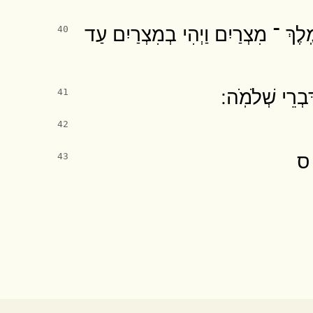
ֽלֶךְ ־ מִצְרַיִם וַיְהִי בְמִצְרַיִם עַד
40
ְרֵי שְׁלֹמֹֽה ׃
41
42
׃ ס
43