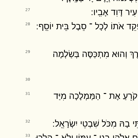
ר דָּוִד אָבִֽיו ׃
27
פְקֵד אֹתוֹ לְכָל ־ סֵבֶל בֵּית יוֹסֵֽף ׃
28
ֶּרֶךְ וְהוּא מִתְכַּסֶּה בְּשַׂלְמָה
29
30
 קֹרֵעַ אֶת ־ הַמַּמְלָכָה מִיַּד
31
י בָהּ מִכֹּל שִׁבְטֵי יִשְׂרָאֵֽל ׃
32
ֹם אֱלֹהֵי בְנֵֽי ־ עַמּוֹן וְלֹֽא ־ הָלְכוּ
33