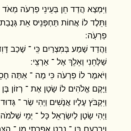
וַיִּמְצָא הֲדַד חֵן בְּעֵינֵי פַרְעֹה מְאֹד וַ
וַתֵּלֶד לוֹ אֲחוֹת תַּחְפְּנֵיס אֵת גְּנֻבַת בּ
פַרְעֹֽה ׃
וַהֲדַד שָׁמַע בְּמִצְרַיִם כִּֽי ־ שָׁכַב דּ
שַׁלְּחֵנִי וְאֵלֵךְ אֶל ־ אַרְצִֽי ׃
וַיֹּאמֶר לוֹ פַרְעֹה כִּי מָה ־ אַתָּה חָסֵר עִ
וַיָּקֶם אֱלֹהִים לוֹ שָׂטָן אֶת ־ רְזוֹן בֶּן
וַיִּקְבֹּץ עָלָיו אֲנָשִׁים וַיְהִי שַׂר ־ גְּדוּד ב
וַיְהִי שָׂטָן לְיִשְׂרָאֵל כָּל ־ יְמֵי שְׁלֹמֹ
וְיָרָבְעָם בֶּן ־ נְבָט אֶפְרָתִי מִן ־ הַצְּר