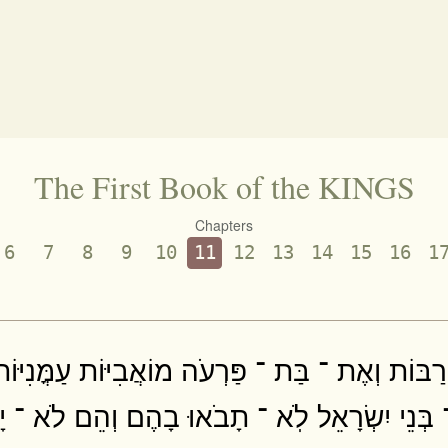
The First Book of the KINGS
Chapters
6
7
8
9
10
11
12
13
14
15
16
1
ַבּוֹת וְאֶת ־ בַּת ־ פַּרְעֹה מוֹאֲבִיּוֹת עַמֳּנִיּוֹת אֲ
 בְּנֵי יִשְׂרָאֵל לֹֽא ־ תָבֹאוּ בָהֶם וְהֵם לֹא ־ יָ