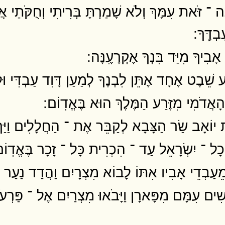
ה ־ זֹּאת עִמָּךְ וְלֹא שָׁמַרְתָּ בְּרִיתִי וְחֻקֹּתַי אֲ
דֶּֽךָ ׃
ָבִיךָ מִיַּד בִּנְךָ אֶקְרָעֶֽנָּה ׃
ֶט אֶחָד אֶתֵּן לִבְנֶךָ לְמַעַן דָּוִד עַבְדִּי וּלְמַעַ
אֲדֹמִי מִזֶּרַע הַמֶּלֶךְ הוּא בֶּאֱדֽוֹם ׃
ת יוֹאָב שַׂר הַצָּבָא לְקַבֵּר אֶת ־ הַחֲלָלִים וַיַּךְ 
ְכָל ־ יִשְׂרָאֵל עַד ־ הִכְרִית כָּל ־ זָכָר בֶּאֱדֽוֹם
ֵעַבְדֵי אָבִיו אִתּוֹ לָבוֹא מִצְרָיִם וַהֲדַד נַעַר קָ
ּ אֲנָשִׁים עִמָּם מִפָּארָן וַיָּבֹאוּ מִצְרַיִם אֶל ־ פַּרְע