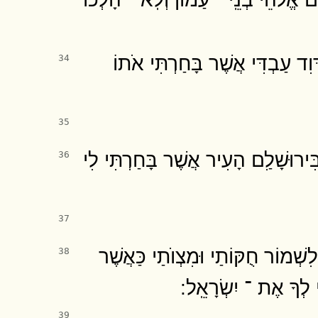
ָוִד עַבְדִּי אֲשֶׁר בָּחַרְתִּי אֹתוֹ
34
35
ִּירוּשָׁלִַם הָעִיר אֲשֶׁר בָּחַרְתִּי לִי
36
37
ִשְׁמוֹר חֻקּוֹתַי וּמִצְוֺתַי כַּאֲשֶׁר
38
י לְךָ אֶת ־ יִשְׂרָאֵֽל ׃
39