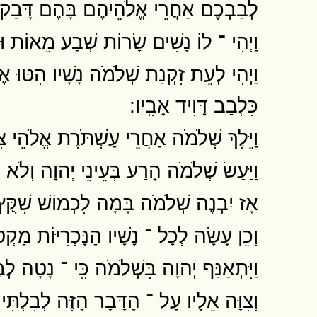
לְבַבְכֶם אַחֲרֵי אֱלֹהֵיהֶם בָּהֶם דָּבַק 
וַיְהִי ־ לוֹ נָשִׁים שָׂרוֹת שְׁבַע מֵאוֹת וּפִֽ
וַיְהִי לְעֵת זִקְנַת שְׁלֹמֹה נָשָׁיו הִטּו
כִּלְבַב דָּוִיד אָבִֽיו ׃
וַיֵּלֶךְ שְׁלֹמֹה אַחֲרֵי עַשְׁתֹּרֶת אֱלֹהֵי צִ
וַיַּעַשׂ שְׁלֹמֹה הָרַע בְּעֵינֵי יְהוָה וְלֹא 
אָז יִבְנֶה שְׁלֹמֹה בָּמָה לִכְמוֹשׁ שִׁקֻּץ מו
וְכֵן עָשָׂה לְכָל ־ נָשָׁיו הַנָּכְרִיּוֹת מַקְט
וַיִּתְאַנַּף יְהוָה בִּשְׁלֹמֹה כִּֽי ־ נָטָה ל
וְצִוָּה אֵלָיו עַל ־ הַדָּבָר הַזֶּה לְבִלְת