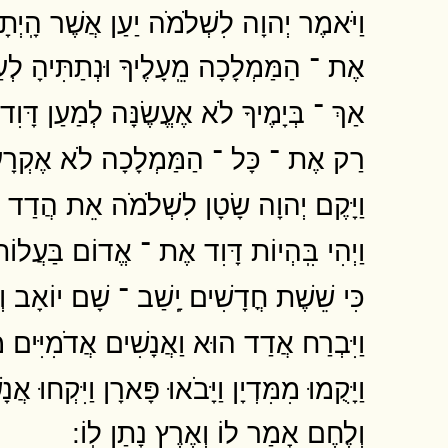
וַיֹּאמֶר יְהוָה לִשְׁלֹמֹה יַעַן אֲשֶׁר הָֽיְתָ
אֶת ־ הַמַּמְלָכָה מֵֽעָלֶיךָ וּנְתַתִּיהָ לְעַבְ
אַךְ ־ בְּיָמֶיךָ לֹא אֶעֱשֶׂנָּה לְמַעַן דָּוִד א
רַק אֶת ־ כָּל ־ הַמַּמְלָכָה לֹא אֶקְרָע שֵׁב
וַיָּקֶם יְהוָה שָׂטָן לִשְׁלֹמֹה אֵת הֲדַד הָ
וַיְהִי בִּֽהְיוֹת דָּוִד אֶת ־ אֱדוֹם בַּעֲלוֹ
כִּי שֵׁשֶׁת חֳדָשִׁים יָֽשַׁב ־ שָׁם יוֹאָב ו
וַיִּבְרַח אֲדַד הוּא וַאֲנָשִׁים אֲדֹמִיִּים מ
וַיָּקֻמוּ מִמִּדְיָן וַיָּבֹאוּ פָּארָן וַיִּקְחו
וְלֶחֶם אָמַר לוֹ וְאֶרֶץ נָתַן לֽוֹ ׃