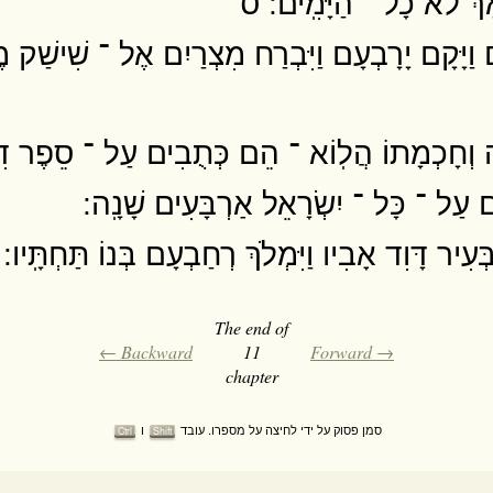
ךְ לֹא כָל ־ הַיָּמִֽים ׃ ס
ַיָּקָם יָרָבְעָם וַיִּבְרַח מִצְרַיִם אֶל ־ שִׁישַׁק מֶ
ָה וְחָכְמָתוֹ הֲלֽוֹא ־ הֵם כְּתֻבִים עַל ־ סֵפֶר דִּב
ם עַל ־ כָּל ־ יִשְׂרָאֵל אַרְבָּעִים שָׁנָֽה ׃
ְעִיר דָּוִד אָבִיו וַיִּמְלֹךְ רְחַבְעָם בְּנוֹ תַּחְתָּֽיו 
The end of
← Backward
11
Forward →
chapter
סמן פסוק על ידי לחיצה על מספרו. עובד
ו
Ctrl
Shift