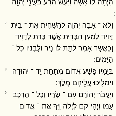
הָיְתָה לּוֹ אִשָּׁה וַיַּעַשׂ הָרַע בְּעֵינֵי יְהוָֽה
וְלֹא ־ אָבָה יְהוָה לְהַשְׁחִית אֶת ־ בֵּית
7
דָּוִיד לְמַעַן הַבְּרִית אֲשֶׁר כָּרַת לְדָוִיד
וְכַאֲשֶׁר אָמַר לָתֵת לוֹ נִיר וּלְבָנָיו כָּל ־
הַיָּמִֽים ׃
בְּיָמָיו פָּשַׁע אֱדוֹם מִתַּחַת יַד ־ יְהוּדָה
8
וַיַּמְלִיכוּ עֲלֵיהֶם מֶֽלֶךְ ׃
וַיַּֽעֲבֹר יְהוֹרָם עִם ־ שָׂרָיו וְכָל ־ הָרֶכֶב
9
עִמּוֹ וַיְהִי קָם לַיְלָה וַיַּךְ אֶת ־ אֱדוֹם