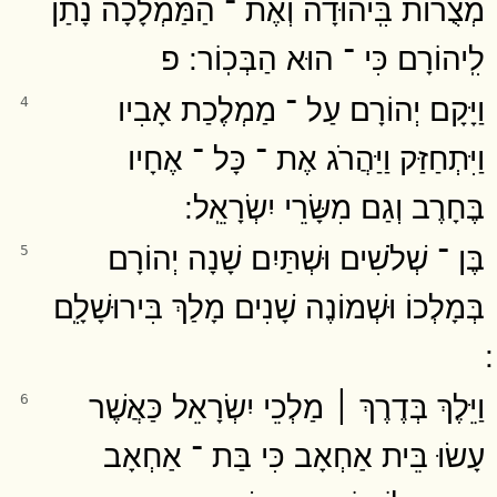
מְצֻרוֹת בִּֽיהוּדָה וְאֶת ־ הַמַּמְלָכָה נָתַן
לִֽיהוֹרָם כִּי ־ הוּא הַבְּכֽוֹר ׃ פ
וַיָּקָם יְהוֹרָם עַל ־ מַמְלֶכַת אָבִיו
4
וַיִּתְחַזַּק וַיַּהֲרֹג אֶת ־ כָּל ־ אֶחָיו
בֶּחָרֶב וְגַם מִשָּׂרֵי יִשְׂרָאֵֽל ׃
בֶּן ־ שְׁלֹשִׁים וּשְׁתַּיִם שָׁנָה יְהוֹרָם
5
בְּמָלְכוֹ וּשְׁמוֹנֶה שָׁנִים מָלַךְ בִּירוּשָׁלִָֽם
וַיֵּלֶךְ בְּדֶרֶךְ ׀ מַלְכֵי יִשְׂרָאֵל כַּאֲשֶׁר
6
עָשׂוּ בֵּית אַחְאָב כִּי בַּת ־ אַחְאָב