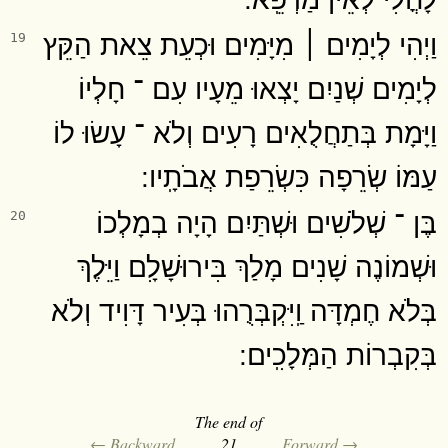
וַיְהִי לְיָמִים ׀ מִיָּמִים וּכְעֵת צֵאת הַקֵּץ
19
לְיָמִים שְׁנַיִם יָצְאוּ מֵעָיו עִם ־ חָלְיוֹ
וַיָּמָת בְּתַחֲלֻאִים רָעִים וְלֹא ־ עָשׂוּ לוֹ
עַמּוֹ שְׂרֵפָה כִּשְׂרֵפַת אֲבֹתָֽיו ׃
בֶּן ־ שְׁלֹשִׁים וּשְׁתַּיִם הָיָה בְמָלְכוֹ
20
וּשְׁמוֹנֶה שָׁנִים מָלַךְ בִּירוּשָׁלִָם וַיֵּלֶךְ
בְּלֹא חֶמְדָּה וַֽיִּקְבְּרֻהוּ בְּעִיר דָּוִיד וְלֹא
בְּקִבְרוֹת הַמְּלָכִֽים ׃
The end of
← Backward
21
Forward →