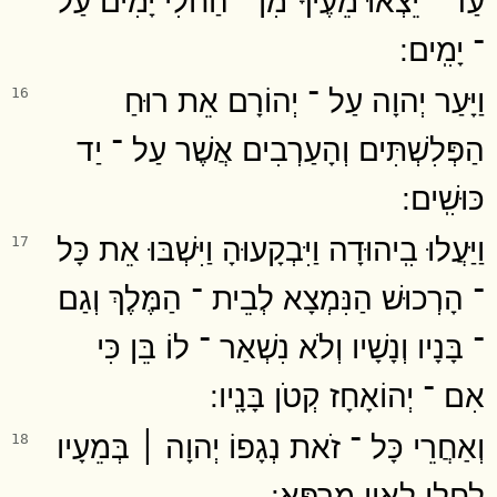
־ יָמִֽים ׃
וַיָּעַר יְהוָה עַל ־ יְהוֹרָם אֵת רוּחַ
16
הַפְּלִשְׁתִּים וְהָעַרְבִים אֲשֶׁר עַל ־ יַד
כּוּשִֽׁים ׃
וַיַּעֲלוּ בִֽיהוּדָה וַיִּבְקָעוּהָ וַיִּשְׁבּוּ אֵת כָּל
17
־ הָרְכוּשׁ הַנִּמְצָא לְבֵית ־ הַמֶּלֶךְ וְגַם
־ בָּנָיו וְנָשָׁיו וְלֹא נִשְׁאַר ־ לוֹ בֵּן כִּי
אִם ־ יְהוֹאָחָז קְטֹן בָּנָֽיו ׃
וְאַחֲרֵי כָּל ־ זֹאת נְגָפוֹ יְהוָה ׀ בְּמֵעָיו
18
לָחֳלִי לְאֵין מַרְפֵּֽא ׃