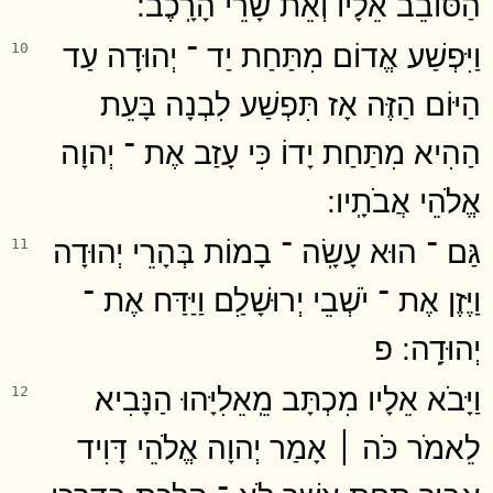
הַסּוֹבֵב אֵלָיו וְאֵת שָׂרֵי הָרָֽכֶב ׃
וַיִּפְשַׁע אֱדוֹם מִתַּחַת יַד ־ יְהוּדָה עַד
10
הַיּוֹם הַזֶּה אָז תִּפְשַׁע לִבְנָה בָּעֵת
הַהִיא מִתַּחַת יָדוֹ כִּי עָזַב אֶת ־ יְהוָה
אֱלֹהֵי אֲבֹתָֽיו ׃
גַּם ־ הוּא עָשָֽׂה ־ בָמוֹת בְּהָרֵי יְהוּדָה
11
וַיֶּזֶן אֶת ־ יֹשְׁבֵי יְרוּשָׁלִַם וַיַּדַּח אֶת ־
יְהוּדָֽה ׃ פ
וַיָּבֹא אֵלָיו מִכְתָּב מֵֽאֵלִיָּהוּ הַנָּבִיא
12
לֵאמֹר כֹּה ׀ אָמַר יְהוָה אֱלֹהֵי דָּוִיד