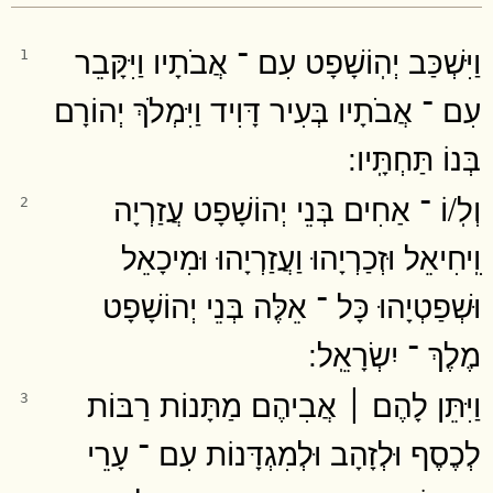
וַיִּשְׁכַּב יְהֽוֹשָׁפָט עִם ־ אֲבֹתָיו וַיִּקָּבֵר
1
עִם ־ אֲבֹתָיו בְּעִיר דָּוִיד וַיִּמְלֹךְ יְהוֹרָם
בְּנוֹ תַּחְתָּֽיו ׃
וְלֽ/וֹ ־ אַחִים בְּנֵי יְהוֹשָׁפָט עֲזַרְיָה
2
וִֽיחִיאֵל וּזְכַרְיָהוּ וַעֲזַרְיָהוּ וּמִיכָאֵל
וּשְׁפַטְיָהוּ כָּל ־ אֵלֶּה בְּנֵי יְהוֹשָׁפָט
מֶלֶךְ ־ יִשְׂרָאֵֽל ׃
וַיִּתֵּן לָהֶם ׀ אֲבִיהֶם מַתָּנוֹת רַבּוֹת
3
לְכֶסֶף וּלְזָהָב וּלְמִגְדָּנוֹת עִם ־ עָרֵי