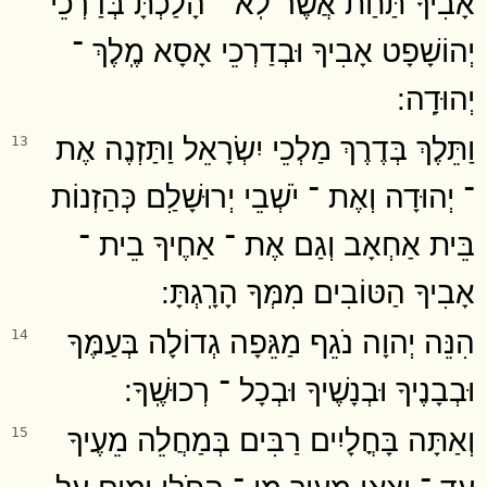
אָבִיךָ תַּחַת אֲשֶׁר לֹֽא ־ הָלַכְתָּ בְּדַרְכֵי
יְהוֹשָׁפָט אָבִיךָ וּבְדַרְכֵי אָסָא מֶֽלֶךְ ־
יְהוּדָֽה ׃
וַתֵּלֶךְ בְּדֶרֶךְ מַלְכֵי יִשְׂרָאֵל וַתַּזְנֶה אֶת
13
־ יְהוּדָה וְאֶת ־ יֹשְׁבֵי יְרוּשָׁלִַם כְּהַזְנוֹת
בֵּית אַחְאָב וְגַם אֶת ־ אַחֶיךָ בֵית ־
אָבִיךָ הַטּוֹבִים מִמְּךָ הָרָֽגְתָּ ׃
הִנֵּה יְהוָה נֹגֵף מַגֵּפָה גְדוֹלָה בְּעַמֶּךָ
14
וּבְבָנֶיךָ וּבְנָשֶׁיךָ וּבְכָל ־ רְכוּשֶֽׁךָ ׃
וְאַתָּה בָּחֳלָיִים רַבִּים בְּמַחֲלֵה מֵעֶיךָ
15
עַד ־ יֵצְאוּ מֵעֶיךָ מִן ־ הַחֹלִי יָמִים עַל