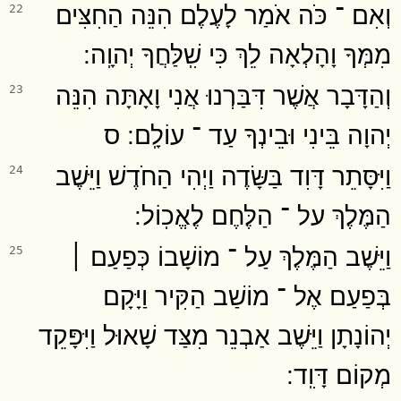
וְאִם ־ כֹּה אֹמַר לָעֶלֶם הִנֵּה הַחִצִּים
22
מִמְּךָ וָהָלְאָה לֵךְ כִּי שִֽׁלַּחֲךָ יְהוָֽה ׃
וְהַדָּבָר אֲשֶׁר דִּבַּרְנוּ אֲנִי וָאָתָּה הִנֵּה
23
יְהוָה בֵּינִי וּבֵינְךָ עַד ־ עוֹלָֽם ׃ ס
וַיִּסָּתֵר דָּוִד בַּשָּׂדֶה וַיְהִי הַחֹדֶשׁ וַיֵּשֶׁב
24
הַמֶּלֶךְ על ־ הַלֶּחֶם לֶאֱכֽוֹל ׃
וַיֵּשֶׁב הַמֶּלֶךְ עַל ־ מוֹשָׁבוֹ כְּפַעַם ׀
25
בְּפַעַם אֶל ־ מוֹשַׁב הַקִּיר וַיָּקָם
יְהוֹנָתָן וַיֵּשֶׁב אַבְנֵר מִצַּד שָׁאוּל וַיִּפָּקֵד
מְקוֹם דָּוִֽד ׃