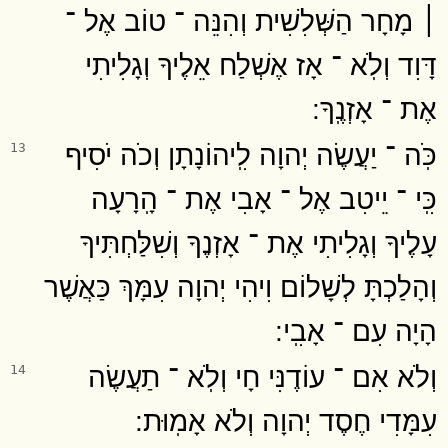
׀ מָחָר הַשְּׁלִשִׁית וְהִנֵּה ־ טוֹב אֶל ־
דָּוִד וְלֹֽא ־ אָז אֶשְׁלַח אֵלֶיךָ וְגָלִיתִי
אֶת ־ אָזְנֶֽךָ ׃
כֹּֽה ־ יַעֲשֶׂה יְהוָה לִֽיהוֹנָתָן וְכֹה יֹסִיף
13
כִּֽי ־ יֵיטִב אֶל ־ אָבִי אֶת ־ הָֽרָעָה
עָלֶיךָ וְגָלִיתִי אֶת ־ אָזְנֶךָ וְשִׁלַּחְתִּיךָ
וְהָלַכְתָּ לְשָׁלוֹם וִיהִי יְהוָה עִמָּךְ כַּאֲשֶׁר
הָיָה עִם ־ אָבִֽי ׃
וְלֹא אִם ־ עוֹדֶנִּי חָי וְלֹֽא ־ תַעֲשֶׂה
14
עִמָּדִי חֶסֶד יְהוָה וְלֹא אָמֽוּת ׃