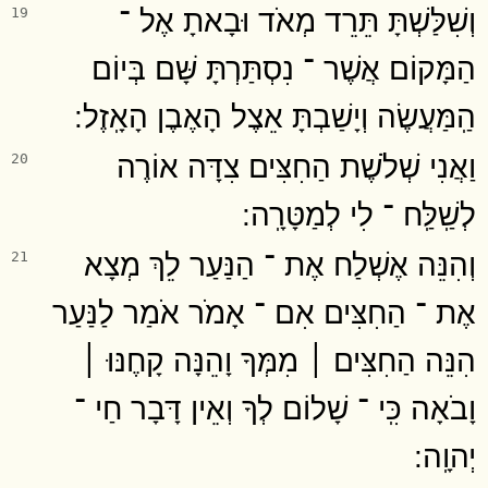
וְשִׁלַּשְׁתָּ תֵּרֵד מְאֹד וּבָאתָ אֶל ־
19
הַמָּקוֹם אֲשֶׁר ־ נִסְתַּרְתָּ שָּׁם בְּיוֹם
הַֽמַּעֲשֶׂה וְיָשַׁבְתָּ אֵצֶל הָאֶבֶן הָאָֽזֶל ׃
וַאֲנִי שְׁלֹשֶׁת הַחִצִּים צִדָּה אוֹרֶה
20
לְשַֽׁלַּֽח ־ לִי לְמַטָּרָֽה ׃
וְהִנֵּה אֶשְׁלַח אֶת ־ הַנַּעַר לֵךְ מְצָא
21
אֶת ־ הַחִצִּים אִם ־ אָמֹר אֹמַר לַנַּעַר
הִנֵּה הַחִצִּים ׀ מִמְּךָ וָהֵנָּה קָחֶנּוּ ׀
וָבֹאָה כִּֽי ־ שָׁלוֹם לְךָ וְאֵין דָּבָר חַי ־
יְהוָֽה ׃