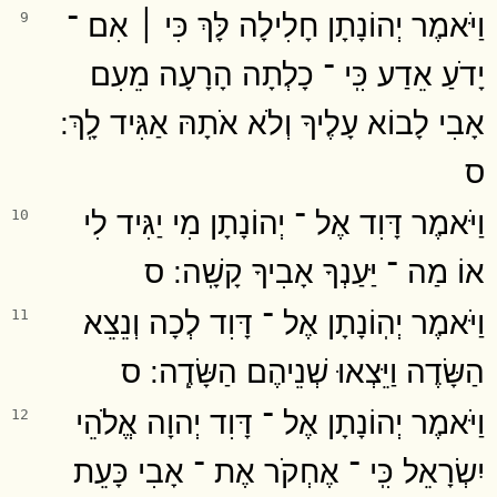
וַיֹּאמֶר יְהוֹנָתָן חָלִילָה לָּךְ כִּי ׀ אִם ־
9
יָדֹעַ אֵדַע כִּֽי ־ כָלְתָה הָרָעָה מֵעִם
אָבִי לָבוֹא עָלֶיךָ וְלֹא אֹתָהּ אַגִּיד לָֽךְ ׃
ס
וַיֹּאמֶר דָּוִד אֶל ־ יְהוֹנָתָן מִי יַגִּיד לִי
10
אוֹ מַה ־ יַּעַנְךָ אָבִיךָ קָשָֽׁה ׃ ס
וַיֹּאמֶר יְהֽוֹנָתָן אֶל ־ דָּוִד לְכָה וְנֵצֵא
11
הַשָּׂדֶה וַיֵּצְאוּ שְׁנֵיהֶם הַשָּׂדֶֽה ׃ ס
וַיֹּאמֶר יְהוֹנָתָן אֶל ־ דָּוִד יְהוָה אֱלֹהֵי
12
יִשְׂרָאֵל כִּֽי ־ אֶחְקֹר אֶת ־ אָבִי כָּעֵת