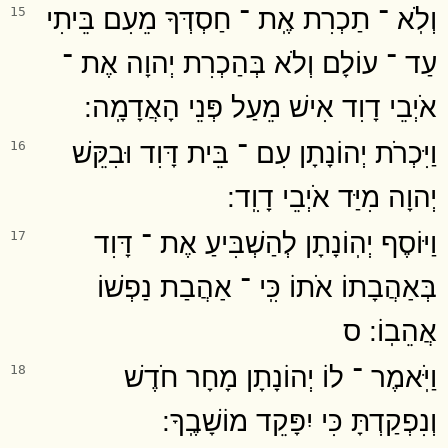
וְלֹֽא ־ תַכְרִת אֶֽת ־ חַסְדְּךָ מֵעִם בֵּיתִי
15
עַד ־ עוֹלָם וְלֹא בְּהַכְרִת יְהוָה אֶת ־
אֹיְבֵי דָוִד אִישׁ מֵעַל פְּנֵי הָאֲדָמָֽה ׃
וַיִּכְרֹת יְהוֹנָתָן עִם ־ בֵּית דָּוִד וּבִקֵּשׁ
16
יְהוָה מִיַּד אֹיְבֵי דָוִֽד ׃
וַיּוֹסֶף יְהֽוֹנָתָן לְהַשְׁבִּיעַ אֶת ־ דָּוִד
17
בְּאַהֲבָתוֹ אֹתוֹ כִּֽי ־ אַהֲבַת נַפְשׁוֹ
אֲהֵבֽוֹ ׃ ס
וַיֹּֽאמֶר ־ לוֹ יְהוֹנָתָן מָחָר חֹדֶשׁ
18
וְנִפְקַדְתָּ כִּי יִפָּקֵד מוֹשָׁבֶֽךָ ׃