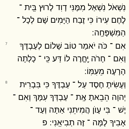
נִשְׁאֹל נִשְׁאַל מִמֶּנִּי דָוִד לָרוּץ בֵּֽית ־
לֶחֶם עִירוֹ כִּי זֶבַח הַיָּמִים שָׁם לְכָל ־
הַמִּשְׁפָּחָֽה ׃
אִם ־ כֹּה יֹאמַר טוֹב שָׁלוֹם לְעַבְדֶּךָ
7
וְאִם ־ חָרֹה יֶֽחֱרֶה לוֹ דַּע כִּֽי ־ כָלְתָה
הָרָעָה מֵעִמּֽוֹ ׃
וְעָשִׂיתָ חֶסֶד עַל ־ עַבְדֶּךָ כִּי בִּבְרִית
8
יְהוָה הֵבֵאתָ אֶֽת ־ עַבְדְּךָ עִמָּךְ וְאִם ־
יֶשׁ ־ בִּי עָוֺן הֲמִיתֵנִי אַתָּה וְעַד ־
אָבִיךָ לָמָּה ־ זֶּה תְבִיאֵֽנִי ׃ פ