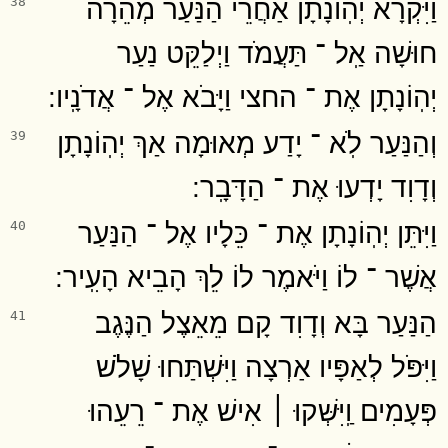
וַיִּקְרָא יְהֽוֹנָתָן אַחֲרֵי הַנַּעַר מְהֵרָה
38
חוּשָׁה אַֽל ־ תַּעֲמֹד וַיְלַקֵּט נַעַר
יְהֽוֹנָתָן אֶת ־ החצי וַיָּבֹא אֶל ־ אֲדֹנָֽיו ׃
וְהַנַּעַר לֹֽא ־ יָדַע מְאוּמָה אַךְ יְהֽוֹנָתָן
39
וְדָוִד יָדְעוּ אֶת ־ הַדָּבָֽר ׃
וַיִּתֵּן יְהֽוֹנָתָן אֶת ־ כֵּלָיו אֶל ־ הַנַּעַר
40
אֲשֶׁר ־ לוֹ וַיֹּאמֶר לוֹ לֵךְ הָבֵיא הָעִֽיר ׃
הַנַּעַר בָּא וְדָוִד קָם מֵאֵצֶל הַנֶּגֶב
41
וַיִּפֹּל לְאַפָּיו אַרְצָה וַיִּשְׁתַּחוּ שָׁלֹשׁ
פְּעָמִים וַֽיִּשְּׁקוּ ׀ אִישׁ אֶת ־ רֵעֵהוּ