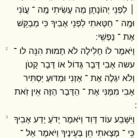
׀ לִפְנֵי יְהוֹנָתָן מֶה עָשִׂיתִי מֶֽה ־ עֲוֺנִי
וּמֶֽה ־ חַטָּאתִי לִפְנֵי אָבִיךָ כִּי מְבַקֵּשׁ
אֶת ־ נַפְשִֽׁי ׃
וַיֹּאמֶר לוֹ חָלִילָה לֹא תָמוּת הִנֵּה לו ־
2
עשה אָבִי דָּבָר גָּדוֹל אוֹ דָּבָר קָטֹן
וְלֹא יִגְלֶה אֶת ־ אָזְנִי וּמַדּוּעַ יַסְתִּיר
אָבִי מִמֶּנִּי אֶת ־ הַדָּבָר הַזֶּה אֵין זֹֽאת
וַיִּשָּׁבַע עוֹד דָּוִד וַיֹּאמֶר יָדֹעַ יָדַע אָבִיךָ
3
כִּֽי ־ מָצָאתִי חֵן בְּעֵינֶיךָ וַיֹּאמֶר אַל ־