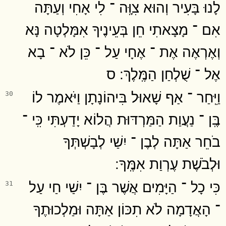
לָנוּ בָּעִיר וְהוּא צִוָּֽה ־ לִי אָחִי וְעַתָּה
אִם ־ מָצָאתִי חֵן בְּעֵינֶיךָ אִמָּלְטָה נָּא
וְאֶרְאֶה אֶת ־ אֶחָי עַל ־ כֵּן לֹא ־ בָא
אֶל ־ שֻׁלְחַן הַמֶּֽלֶךְ ׃ ס
וַיִּֽחַר ־ אַף שָׁאוּל בִּיהוֹנָתָן וַיֹּאמֶר לוֹ
30
בֶּֽן ־ נַעֲוַת הַמַּרְדּוּת הֲלוֹא יָדַעְתִּי כִּֽי ־
בֹחֵר אַתָּה לְבֶן ־ יִשַׁי לְבָשְׁתְּךָ
וּלְבֹשֶׁת עֶרְוַת אִמֶּֽךָ ׃
כִּי כָל ־ הַיָּמִים אֲשֶׁר בֶּן ־ יִשַׁי חַי עַל
31
־ הָאֲדָמָה לֹא תִכּוֹן אַתָּה וּמַלְכוּתֶךָ