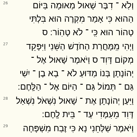
וְלֹֽא ־ דִבֶּר שָׁאוּל מְאוּמָה בַּיּוֹם
26
הַהוּא כִּי אָמַר מִקְרֶה הוּא בִּלְתִּי
טָהוֹר הוּא כִּֽי ־ לֹא טָהֽוֹר ׃ ס
וַיְהִי מִֽמָּחֳרַת הַחֹדֶשׁ הַשֵּׁנִי וַיִּפָּקֵד
27
מְקוֹם דָּוִד ס וַיֹּאמֶר שָׁאוּל אֶל ־
יְהוֹנָתָן בְּנוֹ מַדּוּעַ לֹא ־ בָא בֶן ־ יִשַׁי
גַּם ־ תְּמוֹל גַּם ־ הַיּוֹם אֶל ־ הַלָּֽחֶם ׃
וַיַּעַן יְהוֹנָתָן אֶת ־ שָׁאוּל נִשְׁאֹל נִשְׁאַל
28
דָּוִד מֵעִמָּדִי עַד ־ בֵּית לָֽחֶם ׃
וַיֹּאמֶר שַׁלְּחֵנִי נָא כִּי זֶבַח מִשְׁפָּחָה
29