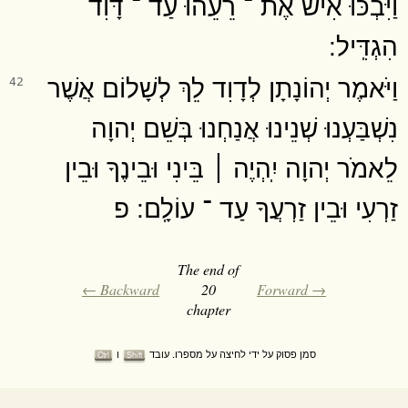
וַיִּבְכּוּ אִישׁ אֶת ־ רֵעֵהוּ עַד ־ דָּוִד
הִגְדִּֽיל ׃
וַיֹּאמֶר יְהוֹנָתָן לְדָוִד לֵךְ לְשָׁלוֹם אֲשֶׁר
42
נִשְׁבַּעְנוּ שְׁנֵינוּ אֲנַחְנוּ בְּשֵׁם יְהוָה
לֵאמֹר יְהוָה יִֽהְיֶה ׀ בֵּינִי וּבֵינֶךָ וּבֵין
זַרְעִי וּבֵין זַרְעֲךָ עַד ־ עוֹלָֽם ׃ פ
The end of
← Backward
20
Forward →
chapter
סמן פסוק על ידי לחיצה על מספרו. עובד
ו
Ctrl
Shift