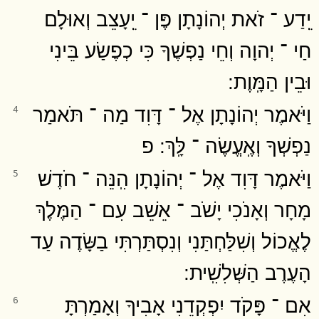
יֵֽדַע ־ זֹאת יְהוֹנָתָן פֶּן ־ יֵֽעָצֵב וְאוּלָם
חַי ־ יְהוָה וְחֵי נַפְשֶׁךָ כִּי כְפֶשַׂע בֵּינִי
וּבֵין הַמָּֽוֶת ׃
וַיֹּאמֶר יְהוֹנָתָן אֶל ־ דָּוִד מַה ־ תֹּאמַר
4
נַפְשְׁךָ וְאֶֽעֱשֶׂה ־ לָּֽךְ ׃ פ
וַיֹּאמֶר דָּוִד אֶל ־ יְהוֹנָתָן הִֽנֵּה ־ חֹדֶשׁ
5
מָחָר וְאָנֹכִי יָשֹׁב ־ אֵשֵׁב עִם ־ הַמֶּלֶךְ
לֶאֱכוֹל וְשִׁלַּחְתַּנִי וְנִסְתַּרְתִּי בַשָּׂדֶה עַד
הָעֶרֶב הַשְּׁלִשִֽׁית ׃
אִם ־ פָּקֹד יִפְקְדֵנִי אָבִיךָ וְאָמַרְתָּ
6