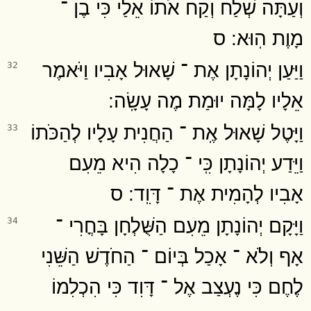
וְעַתָּה שְׁלַח וְקַח אֹתוֹ אֵלַי כִּי בֶן ־
מָוֶת הֽוּא ׃ ס
וַיַּעַן יְהוֹנָתָן אֶת ־ שָׁאוּל אָבִיו וַיֹּאמֶר
32
אֵלָיו לָמָּה יוּמַת מֶה עָשָֽׂה ׃
וַיָּטֶל שָׁאוּל אֶֽת ־ הַחֲנִית עָלָיו לְהַכֹּתוֹ
33
וַיֵּדַע יְהוֹנָתָן כִּֽי ־ כָלָה הִיא מֵעִם
אָבִיו לְהָמִית אֶת ־ דָּוִֽד ׃ ס
וַיָּקָם יְהוֹנָתָן מֵעִם הַשֻּׁלְחָן בָּחֳרִי ־
34
אָף וְלֹא ־ אָכַל בְּיוֹם ־ הַחֹדֶשׁ הַשֵּׁנִי
לֶחֶם כִּי נֶעְצַב אֶל ־ דָּוִד כִּי הִכְלִמוֹ