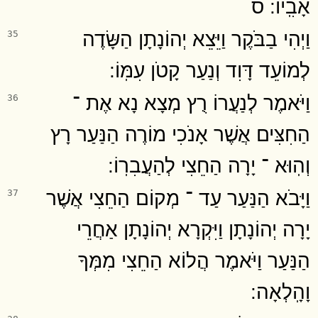
אָבִֽיו ׃ ס
וַיְהִי בַבֹּקֶר וַיֵּצֵא יְהוֹנָתָן הַשָּׂדֶה
35
לְמוֹעֵד דָּוִד וְנַעַר קָטֹן עִמּֽוֹ ׃
וַיֹּאמֶר לְנַעֲרוֹ רֻץ מְצָא נָא אֶת ־
36
הַחִצִּים אֲשֶׁר אָנֹכִי מוֹרֶה הַנַּעַר רָץ
וְהֽוּא ־ יָרָה הַחֵצִי לְהַעֲבִרֽוֹ ׃
וַיָּבֹא הַנַּעַר עַד ־ מְקוֹם הַחֵצִי אֲשֶׁר
37
יָרָה יְהוֹנָתָן וַיִּקְרָא יְהוֹנָתָן אַחֲרֵי
הַנַּעַר וַיֹּאמֶר הֲלוֹא הַחֵצִי מִמְּךָ
וָהָֽלְאָה ׃