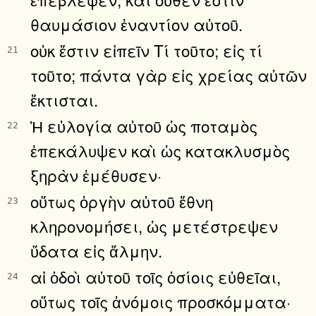
θαυμάσιον ἐναντίον αὐτοῦ.
οὐκ ἔστιν εἰπεῖν Τί τοῦτο; εἰς τί
21
τοῦτο; πάντα γὰρ εἰς χρείας αὐτῶν
ἔκτισται.
Ἡ εὐλογία αὐτοῦ ὡς ποταμὸς
22
ἐπεκάλυψεν καὶ ὡς κατακλυσμὸς
ξηρὰν ἐμέθυσεν·
οὕτως ὀργὴν αὐτοῦ ἔθνη
23
κληρονομήσει, ὡς μετέστρεψεν
ὕδατα εἰς ἅλμην.
αἱ ὁδοὶ αὐτοῦ τοῖς ὁσίοις εὐθεῖαι,
24
οὕτως τοῖς ἀνόμοις προσκόμματα·