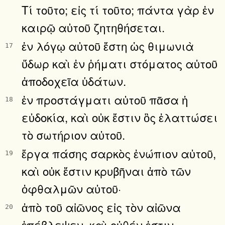
Τί τοῦτο; εἰς τί τοῦτο; πάντα γὰρ ἐν
καιρῷ αὐτοῦ ζητηθήσεται.
ἐν λόγῳ αὐτοῦ ἔστη ὡς θιμωνιὰ
17
ὕδωρ καὶ ἐν ῥήματι στόματος αὐτοῦ
ἀποδοχεῖα ὑδάτων.
ἐν προστάγματι αὐτοῦ πᾶσα ἡ
18
εὐδοκία, καὶ οὐκ ἔστιν ὃς ἐλαττώσει
τὸ σωτήριον αὐτοῦ.
ἔργα πάσης σαρκὸς ἐνώπιον αὐτοῦ,
19
καὶ οὐκ ἔστιν κρυβῆναι ἀπὸ τῶν
ὀφθαλμῶν αὐτοῦ·
ἀπὸ τοῦ αἰῶνος εἰς τὸν αἰῶνα
20
ἐπέβλεψεν, καὶ οὐθέν ἐστιν