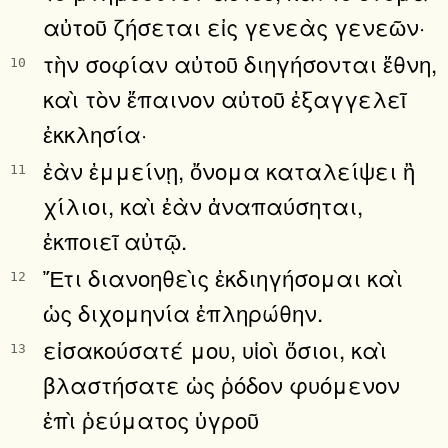
αὐτοῦ ζήσεται εἰς γενεὰς γενεῶν·
τὴν σοφίαν αὐτοῦ διηγήσονται ἔθνη,
10
καὶ τὸν ἔπαινον αὐτοῦ ἐξαγγελεῖ
ἐκκλησία·
ἐὰν ἐμμείνῃ, ὄνομα καταλείψει ἢ
11
χίλιοι, καὶ ἐὰν ἀναπαύσηται,
ἐκποιεῖ αὐτῷ.
Ἔτι διανοηθεὶς ἐκδιηγήσομαι καὶ
12
ὡς διχομηνία ἐπληρώθην.
εἰσακούσατέ μου, υἱοὶ ὅσιοι, καὶ
13
βλαστήσατε ὡς ῥόδον φυόμενον
ἐπὶ ῥεύματος ὑγροῦ