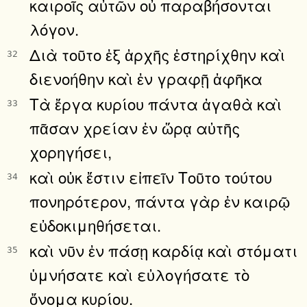
καιροῖς αὐτῶν οὐ παραβήσονται
λόγον.
Διὰ τοῦτο ἐξ ἀρχῆς ἐστηρίχθην καὶ
32
διενοήθην καὶ ἐν γραφῇ ἀφῆκα
Τὰ ἔργα κυρίου πάντα ἀγαθὰ καὶ
33
πᾶσαν χρείαν ἐν ὥρᾳ αὐτῆς
χορηγήσει,
καὶ οὐκ ἔστιν εἰπεῖν Τοῦτο τούτου
34
πονηρότερον, πάντα γὰρ ἐν καιρῷ
εὐδοκιμηθήσεται.
καὶ νῦν ἐν πάσῃ καρδίᾳ καὶ στόματι
35
ὑμνήσατε καὶ εὐλογήσατε τὸ
ὄνομα κυρίου.