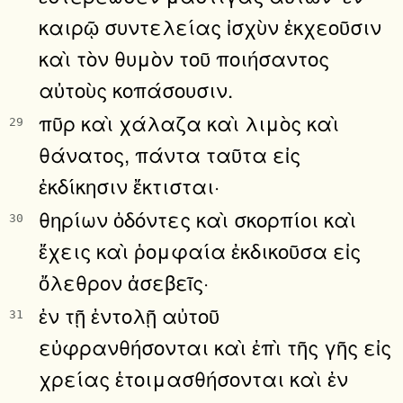
καιρῷ συντελείας ἰσχὺν ἐκχεοῦσιν
καὶ τὸν θυμὸν τοῦ ποιήσαντος
αὐτοὺς κοπάσουσιν.
πῦρ καὶ χάλαζα καὶ λιμὸς καὶ
29
θάνατος, πάντα ταῦτα εἰς
ἐκδίκησιν ἔκτισται·
θηρίων ὀδόντες καὶ σκορπίοι καὶ
30
ἔχεις καὶ ῥομφαία ἐκδικοῦσα εἰς
ὄλεθρον ἀσεβεῖς·
ἐν τῇ ἐντολῇ αὐτοῦ
31
εὐφρανθήσονται καὶ ἐπὶ τῆς γῆς εἰς
χρείας ἑτοιμασθήσονται καὶ ἐν