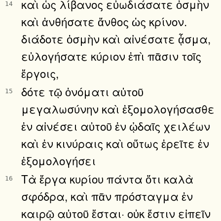
καὶ ὡς λίβανος εὐωδιάσατε ὀσμὴν
14
καὶ ἀνθήσατε ἄνθος ὡς κρίνον.
διάδοτε ὀσμὴν καὶ αἰνέσατε ᾆσμα,
εὐλογήσατε κύριον ἐπὶ πᾶσιν τοῖς
ἔργοις,
δότε τῷ ὀνόματι αὐτοῦ
15
μεγαλωσύνην καὶ ἐξομολογήσασθε
ἐν αἰνέσει αὐτοῦ ἐν ᾠδαῖς χειλέων
καὶ ἐν κινύραις καὶ οὕτως ἐρεῖτε ἐν
ἐξομολογήσει
Τὰ ἔργα κυρίου πάντα ὅτι καλὰ
16
σφόδρα, καὶ πᾶν πρόσταγμα ἐν
καιρῷ αὐτοῦ ἔσται· οὐκ ἔστιν εἰπεῖν