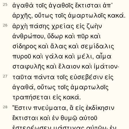
ἀγαθὰ τοῖς ἀγαθοῖς ἔκτισται ἀπ᾿
25
ἀρχῆς, οὕτως τοῖς ἁμαρτωλοῖς κακά.
ἀρχὴ πάσης χρείας εἰς ζωὴν
26
ἀνθρώπου, ὕδωρ καὶ πῦρ καὶ
σίδηρος καὶ ἅλας καὶ σεμίδαλις
πυροῦ καὶ γάλα καὶ μέλι, αἷμα
σταφυλῆς καὶ ἔλαιον καὶ ἱμάτιον·
ταῦτα πάντα τοῖς εὐσεβέσιν εἰς
27
ἀγαθά, οὕτως τοῖς ἁμαρτωλοῖς
τραπήσεται εἰς κακά.
Ἔστιν πνεύματα, ἃ εἰς ἐκδίκησιν
28
ἔκτισται καὶ ἐν θυμῷ αὐτοῦ
ἐστερέωσεν μάστιγας αὐτῶν· ἐν