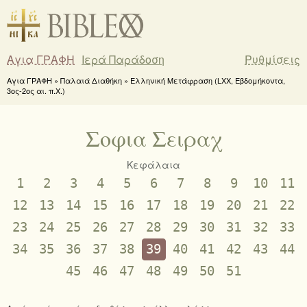
Αγια ΓΡΑΦΗ
Ιερά Παράδοση
Ρυθμίσεις
Αγια ΓΡΑΦΗ » Παλαιά Διαθήκη » Ελληνική Μετάφραση (LXX, Εβδομήκοντα,
3ος-2ος αι. π.Χ.)
Σοφια Σειραχ
Κεφάλαια
1
2
3
4
5
6
7
8
9
10
11
12
13
14
15
16
17
18
19
20
21
22
23
24
25
26
27
28
29
30
31
32
33
34
35
36
37
38
39
40
41
42
43
44
45
46
47
48
49
50
51