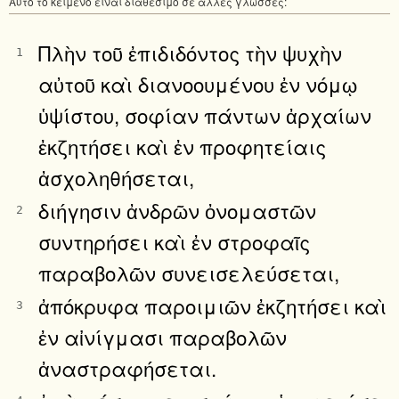
Αυτό το κείμενο είναι διαθέσιμο σε άλλες γλώσσες:
Πλὴν τοῦ ἐπιδιδόντος τὴν ψυχὴν
1
αὐτοῦ καὶ διανοουμένου ἐν νόμῳ
ὑψίστου, σοφίαν πάντων ἀρχαίων
ἐκζητήσει καὶ ἐν προφητείαις
ἀσχοληθήσεται,
διήγησιν ἀνδρῶν ὀνομαστῶν
2
συντηρήσει καὶ ἐν στροφαῖς
παραβολῶν συνεισελεύσεται,
ἀπόκρυφα παροιμιῶν ἐκζητήσει καὶ
3
ἐν αἰνίγμασι παραβολῶν
ἀναστραφήσεται.