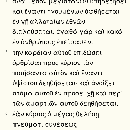
ἀνὰ μέσον μεγιστάνων ὑπηρετήσει
4
καὶ ἔναντι ἡγουμένων ὀφθήσεται·
ἐν γῇ ἀλλοτρίων ἐθνῶν
διελεύσεται, ἀγαθὰ γὰρ καὶ κακὰ
ἐν ἀνθρώποις ἐπείρασεν.
τὴν καρδίαν αὐτοῦ ἐπιδώσει
5
ὀρθρίσαι πρὸς κύριον τὸν
ποιήσαντα αὐτὸν καὶ ἔναντι
ὑψίστου δεηθήσεται· καὶ ἀνοίξει
στόμα αὐτοῦ ἐν προσευχῇ καὶ περὶ
τῶν ἁμαρτιῶν αὐτοῦ δεηθήσεται.
ἐὰν κύριος ὁ μέγας θελήσῃ,
6
πνεύματι συνέσεως