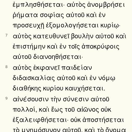
ἐμπλησθήσεται· αὐτὸς ἀνομβρήσει
ῥήματα σοφίας αὐτοῦ καὶ ἐν
προσευχῇ ἐξομολογήσεται κυρίῳ·
αὐτὸς κατευθυνεῖ βουλὴν αὐτοῦ καὶ
7
ἐπιστήμην καὶ ἐν τοῖς ἀποκρύφοις
αὐτοῦ διανοηθήσεται·
αὐτὸς ἐκφανεῖ παιδείαν
8
διδασκαλίας αὐτοῦ καὶ ἐν νόμῳ
διαθήκης κυρίου καυχήσεται.
αἰνέσουσιν τὴν σύνεσιν αὐτοῦ
9
πολλοί, καὶ ἕως τοῦ αἰῶνος οὐκ
ἐξαλειφθήσεται· οὐκ ἀποστήσεται
τὸ μνημόσυνον αὐτοῦ, καὶ τὸ ὄνομα