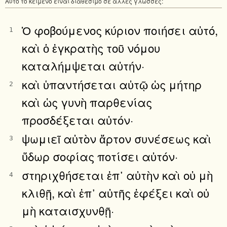
Αυτό το κείμενο είναι διαθέσιμο σε άλλες γλώσσες:
Ὁ φοβούμενος κύριον ποιήσει αὐτό,
1
καὶ ὁ ἐγκρατὴς τοῦ νόμου
καταλήμψεται αὐτήν·
καὶ ὑπαντήσεται αὐτῷ ὡς μήτηρ
2
καὶ ὡς γυνὴ παρθενίας
προσδέξεται αὐτόν·
ψωμιεῖ αὐτὸν ἄρτον συνέσεως καὶ
3
ὕδωρ σοφίας ποτίσει αὐτόν·
στηριχθήσεται ἐπ᾿ αὐτὴν καὶ οὐ μὴ
4
κλιθῇ, καὶ ἐπ᾿ αὐτῆς ἐφέξει καὶ οὐ
μὴ καταισχυνθῇ·