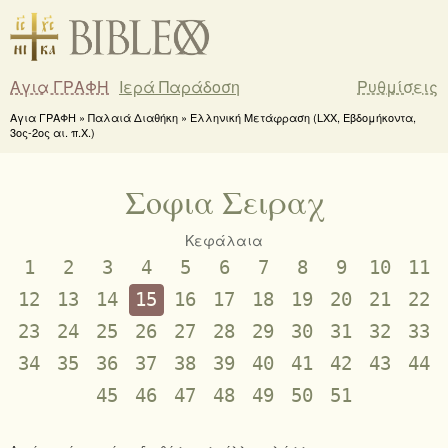
Αγια ΓΡΑΦΗ
Ιερά Παράδοση
Ρυθμίσεις
Αγια ΓΡΑΦΗ » Παλαιά Διαθήκη » Ελληνική Μετάφραση (LXX, Εβδομήκοντα,
3ος-2ος αι. π.Χ.)
Σοφια Σειραχ
Κεφάλαια
1
2
3
4
5
6
7
8
9
10
11
12
13
14
15
16
17
18
19
20
21
22
23
24
25
26
27
28
29
30
31
32
33
34
35
36
37
38
39
40
41
42
43
44
45
46
47
48
49
50
51