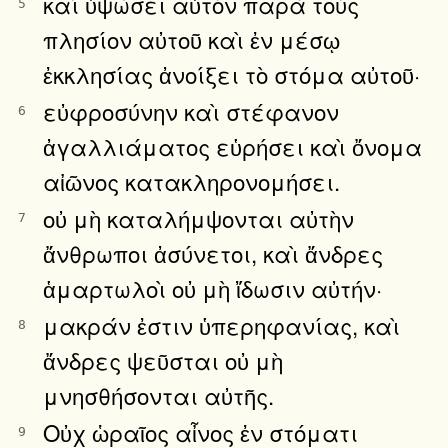
καὶ ὑψώσει αὐτὸν παρὰ τοὺς
5
πλησίον αὐτοῦ καὶ ἐν μέσῳ
ἐκκλησίας ἀνοίξει τὸ στόμα αὐτοῦ·
εὐφροσύνην καὶ στέφανον
6
ἀγαλλιάματος εὑρήσει καὶ ὄνομα
αἰῶνος κατακληρονομήσει.
οὐ μὴ καταλήμψονται αὐτὴν
7
ἄνθρωποι ἀσύνετοι, καὶ ἄνδρες
ἁμαρτωλοὶ οὐ μὴ ἴδωσιν αὐτήν·
μακράν ἐστιν ὑπερηφανίας, καὶ
8
ἄνδρες ψεῦσται οὐ μὴ
μνησθήσονται αὐτῆς.
Οὐχ ὡραῖος αἶνος ἐν στόματι
9