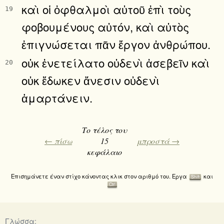
καὶ οἱ ὀφθαλμοὶ αὐτοῦ ἐπὶ τοὺς
19
φοβουμένους αὐτόν, καὶ αὐτὸς
ἐπιγνώσεται πᾶν ἔργον ἀνθρώπου.
οὐκ ἐνετείλατο οὐδενὶ ἀσεβεῖν καὶ
20
οὐκ ἔδωκεν ἄνεσιν οὐδενὶ
ἁμαρτάνειν.
Το τέλος του
← πίσω
15
μπροστά →
κεφάλαιο
Επισημάνετε έναν στίχο κάνοντας κλικ στον αριθμό του. Εργα
και
Shift
Ctrl
Γλώσσα: