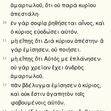
ἁμαρτωλοῦ, ὅτι οὐ παρὰ κυρίου
ἀπεστάλη·
ἐν γὰρ σοφίᾳ ῥηθήσεται αἶνος, καὶ
10
ὁ κύριος εὐοδώσει αὐτόν.
μὴ εἴπῃς ὅτι Διὰ κύριον ἀπέστην· ἃ
11
γὰρ ἐμίσησεν, οὐ ποιήσει.
μὴ εἴπῃς ὅτι Αὐτός με ἐπλάνησεν·
12
οὐ γὰρ χρείαν ἔχει ἀνδρὸς
ἁμαρτωλοῦ.
πᾶν βδέλυγμα ἐμίσησεν ὁ κύριος,
13
καὶ οὐκ ἔστιν ἀγαπητὸν τοῖς
φοβουμένοις αὐτόν.