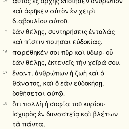
αὐτὸς ἐξ ἀρχῆς ἐποίησεν ἄνθρωπον
14
καὶ ἀφῆκεν αὐτὸν ἐν χειρὶ
διαβουλίου αὐτοῦ.
ἐὰν θέλῃς, συντηρήσεις ἐντολὰς
15
καὶ πίστιν ποιῆσαι εὐδοκίας.
παρέθηκέν σοι πῦρ καὶ ὕδωρ· οὗ
16
ἐὰν θέλῃς, ἐκτενεῖς τὴν χεῖρά σου.
ἔναντι ἀνθρώπων ἡ ζωὴ καὶ ὁ
17
θάνατος, καὶ ὃ ἐὰν εὐδοκήσῃ,
δοθήσεται αὐτῷ.
ὅτι πολλὴ ἡ σοφία τοῦ κυρίου·
18
ἰσχυρὸς ἐν δυναστείᾳ καὶ βλέπων
τὰ πάντα,