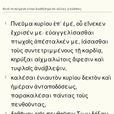
Αυτό το κείμενο είναι διαθέσιμο σε άλλες γλώσσες:
Πνεῦμα κυρίου ἐπ᾿ ἐμέ, οὗ εἵνεκεν
1
ἔχρισέν με· εὐαγγελίσασθαι
πτωχοῖς ἀπέσταλκέν με, ἰάσασθαι
τοὺς συντετριμμένους τῇ καρδίᾳ,
κηρύξαι αἰχμαλώτοις ἄφεσιν καὶ
τυφλοῖς ἀνάβλεψιν,
καλέσαι ἐνιαυτὸν κυρίου δεκτὸν καὶ
2
ἡμέραν ἀνταποδόσεως,
παρακαλέσαι πάντας τοὺς
πενθοῦντας,
δοθῆναι τοῖς πενθοῦσιν Σιων δόξαν
3