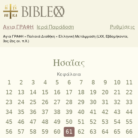
Αγια ΓΡΑΦΗ
Ιερά Παράδοση
Ρυθμίσεις
Αγια ΓΡΑΦΗ » Παλαιά Διαθήκη » Ελληνική Μετάφραση (LXX, Εβδομήκοντα,
3ος-2ος αι. π.Χ.)
Ησαΐας
Κεφάλαια
1
2
3
4
5
6
7
8
9
10
11
12
13
14
15
16
17
18
19
20
21
22
23
24
25
26
27
28
29
30
31
32
33
34
35
36
37
38
39
40
41
42
43
44
45
46
47
48
49
50
51
52
53
54
55
56
57
58
59
60
61
62
63
64
65
66