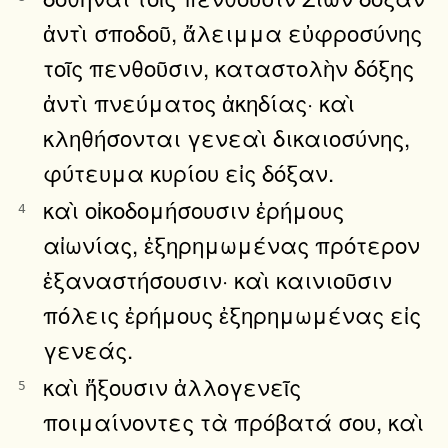
ἀντὶ σποδοῦ, ἄλειμμα εὐφροσύνης
τοῖς πενθοῦσιν, καταστολὴν δόξης
ἀντὶ πνεύματος ἀκηδίας· καὶ
κληθήσονται γενεαὶ δικαιοσύνης,
φύτευμα κυρίου εἰς δόξαν.
καὶ οἰκοδομήσουσιν ἐρήμους
4
αἰωνίας, ἐξηρημωμένας πρότερον
ἐξαναστήσουσιν· καὶ καινιοῦσιν
πόλεις ἐρήμους ἐξηρημωμένας εἰς
γενεάς.
καὶ ἥξουσιν ἀλλογενεῖς
5
ποιμαίνοντες τὰ πρόβατά σου, καὶ