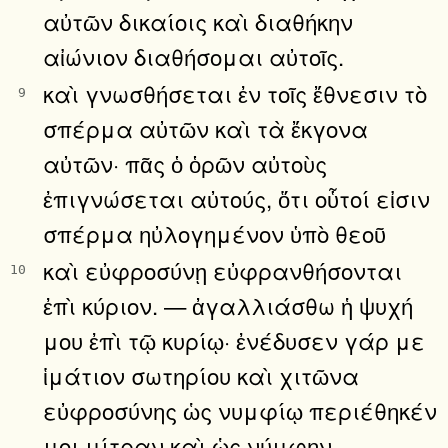
αὐτῶν δικαίοις καὶ διαθήκην
αἰώνιον διαθήσομαι αὐτοῖς.
καὶ γνωσθήσεται ἐν τοῖς ἔθνεσιν τὸ
9
σπέρμα αὐτῶν καὶ τὰ ἔκγονα
αὐτῶν· πᾶς ὁ ὁρῶν αὐτοὺς
ἐπιγνώσεται αὐτούς, ὅτι οὗτοί εἰσιν
σπέρμα ηὐλογημένον ὑπὸ θεοῦ
καὶ εὐφροσύνῃ εὐφρανθήσονται
10
ἐπὶ κύριον. — ἀγαλλιάσθω ἡ ψυχή
μου ἐπὶ τῷ κυρίῳ· ἐνέδυσεν γάρ με
ἱμάτιον σωτηρίου καὶ χιτῶνα
εὐφροσύνης ὡς νυμφίῳ περιέθηκέν
μοι μίτραν καὶ ὡς νύμφην