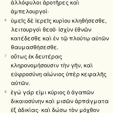
ἀλλόφυλοι ἀροτῆρες καὶ
ἀμπελουργοί·
ὑμεῖς δὲ ἱερεῖς κυρίου κληθήσεσθε,
6
λειτουργοὶ θεοῦ· ἰσχὺν ἐθνῶν
κατέδεσθε καὶ ἐν τῷ πλούτῳ αὐτῶν
θαυμασθήσεσθε.
οὕτως ἐκ δευτέρας
7
κληρονομήσουσιν τὴν γῆν, καὶ
εὐφροσύνη αἰώνιος ὑπὲρ κεφαλῆς
αὐτῶν.
ἐγὼ γάρ εἰμι κύριος ὁ ἀγαπῶν
8
δικαιοσύνην καὶ μισῶν ἁρπάγματα
ἐξ ἀδικίας· καὶ δώσω τὸν μόχθον