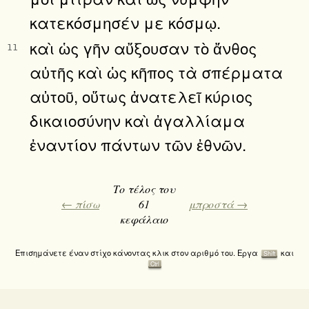
κατεκόσμησέν με κόσμῳ.
καὶ ὡς γῆν αὔξουσαν τὸ ἄνθος
11
αὐτῆς καὶ ὡς κῆπος τὰ σπέρματα
αὐτοῦ, οὕτως ἀνατελεῖ κύριος
δικαιοσύνην καὶ ἀγαλλίαμα
ἐναντίον πάντων τῶν ἐθνῶν.
Το τέλος του
← πίσω
61
μπροστά →
κεφάλαιο
Επισημάνετε έναν στίχο κάνοντας κλικ στον αριθμό του. Εργα
και
Shift
Ctrl