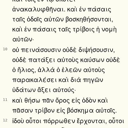
ἀνακαλυφθῆναι. καὶ ἐν πάσαις
ταῖς ὁδοῖς αὐτῶν βοσκηθήσονται,
καὶ ἐν πάσαις ταῖς τρίβοις ἡ νομὴ
αὐτῶν·
οὐ πεινάσουσιν οὐδὲ διψήσουσιν,
10
οὐδὲ πατάξει αὐτοὺς καύσων οὐδὲ
ὁ ἥλιος, ἀλλὰ ὁ ἐλεῶν αὐτοὺς
παρακαλέσει καὶ διὰ πηγῶν
ὑδάτων ἄξει αὐτούς·
καὶ θήσω πᾶν ὄρος εἰς ὁδὸν καὶ
11
πᾶσαν τρίβον εἰς βόσκημα αὐτοῖς.
ἰδοὺ οὗτοι πόρρωθεν ἔρχονται, οὗτοι
12