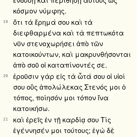
κόσμον νύμφης.
ὅτι τὰ ἔρημά σου καὶ τὰ
19
διεφθαρμένα καὶ τὰ πεπτωκότα
νῦν στενοχωρήσει ἀπὸ τῶν
κατοικούντων, καὶ μακρυνθήσονται
ἀπὸ σοῦ οἱ καταπίνοντές σε.
ἐροῦσιν γὰρ εἰς τὰ ὦτά σου οἱ υἱοί
20
σου οὓς ἀπολώλεκας Στενός μοι ὁ
τόπος, ποίησόν μοι τόπον ἵνα
κατοικήσω.
καὶ ἐρεῖς ἐν τῇ καρδίᾳ σου Τίς
21
ἐγέννησέν μοι τούτους; ἐγὼ δὲ