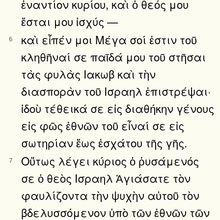
ἐναντίον κυρίου, καὶ ὁ θεός μου
ἔσται μου ἰσχύς —
καὶ εἶπέν μοι Μέγα σοί ἐστιν τοῦ
6
κληθῆναί σε παῖδά μου τοῦ στῆσαι
τὰς φυλὰς Ιακωβ καὶ τὴν
διασπορὰν τοῦ Ισραηλ ἐπιστρέψαι·
ἰδοὺ τέθεικά σε εἰς διαθήκην γένους
εἰς φῶς ἐθνῶν τοῦ εἶναί σε εἰς
σωτηρίαν ἕως ἐσχάτου τῆς γῆς.
Οὕτως λέγει κύριος ὁ ῥυσάμενός
7
σε ὁ θεὸς Ισραηλ Ἁγιάσατε τὸν
φαυλίζοντα τὴν ψυχὴν αὐτοῦ τὸν
βδελυσσόμενον ὑπὸ τῶν ἐθνῶν τῶν