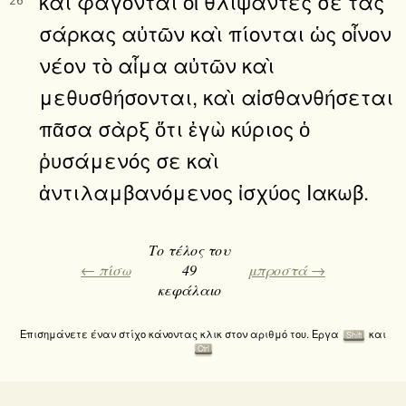
καὶ φάγονται οἱ θλίψαντές σε τὰς
26
σάρκας αὐτῶν καὶ πίονται ὡς οἶνον
νέον τὸ αἷμα αὐτῶν καὶ
μεθυσθήσονται, καὶ αἰσθανθήσεται
πᾶσα σὰρξ ὅτι ἐγὼ κύριος ὁ
ῥυσάμενός σε καὶ
ἀντιλαμβανόμενος ἰσχύος Ιακωβ.
Το τέλος του
← πίσω
49
μπροστά →
κεφάλαιο
Επισημάνετε έναν στίχο κάνοντας κλικ στον αριθμό του. Εργα
και
Shift
Ctrl