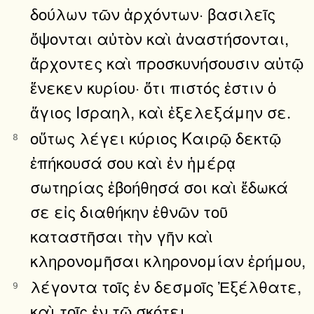
δούλων τῶν ἀρχόντων· βασιλεῖς
ὄψονται αὐτὸν καὶ ἀναστήσονται,
ἄρχοντες καὶ προσκυνήσουσιν αὐτῷ
ἕνεκεν κυρίου· ὅτι πιστός ἐστιν ὁ
ἅγιος Ισραηλ, καὶ ἐξελεξάμην σε.
οὕτως λέγει κύριος Καιρῷ δεκτῷ
8
ἐπήκουσά σου καὶ ἐν ἡμέρᾳ
σωτηρίας ἐβοήθησά σοι καὶ ἔδωκά
σε εἰς διαθήκην ἐθνῶν τοῦ
καταστῆσαι τὴν γῆν καὶ
κληρονομῆσαι κληρονομίαν ἐρήμου,
λέγοντα τοῖς ἐν δεσμοῖς Ἐξέλθατε,
9
καὶ τοῖς ἐν τῷ σκότει