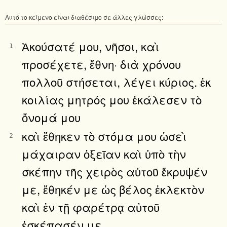
Αυτό το κείμενο είναι διαθέσιμο σε άλλες γλώσσες:
Ἀκούσατέ μου, νῆσοι, καὶ
1
προσέχετε, ἔθνη· διὰ χρόνου
πολλοῦ στήσεται, λέγει κύριος. ἐκ
κοιλίας μητρός μου ἐκάλεσεν τὸ
ὄνομά μου
καὶ ἔθηκεν τὸ στόμα μου ὡσεὶ
2
μάχαιραν ὀξεῖαν καὶ ὑπὸ τὴν
σκέπην τῆς χειρὸς αὐτοῦ ἔκρυψέν
με, ἔθηκέν με ὡς βέλος ἐκλεκτὸν
καὶ ἐν τῇ φαρέτρᾳ αὐτοῦ
ἐσκέπασέν με.