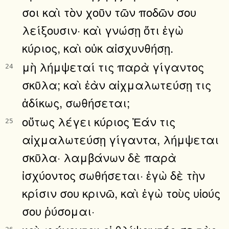
σοι καὶ τὸν χοῦν τῶν ποδῶν σου
λείξουσιν· καὶ γνώσῃ ὅτι ἐγὼ
κύριος, καὶ οὐκ αἰσχυνθήσῃ.
μὴ λήμψεταί τις παρὰ γίγαντος
24
σκῦλα; καὶ ἐὰν αἰχμαλωτεύσῃ τις
ἀδίκως, σωθήσεται;
οὕτως λέγει κύριος Ἐάν τις
25
αἰχμαλωτεύσῃ γίγαντα, λήμψεται
σκῦλα· λαμβάνων δὲ παρὰ
ἰσχύοντος σωθήσεται· ἐγὼ δὲ τὴν
κρίσιν σου κρινῶ, καὶ ἐγὼ τοὺς υἱούς
σου ῥύσομαι·