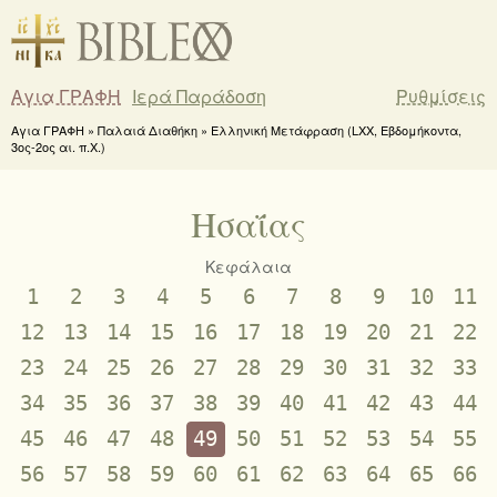
Αγια ΓΡΑΦΗ
Ιερά Παράδοση
Ρυθμίσεις
Αγια ΓΡΑΦΗ » Παλαιά Διαθήκη » Ελληνική Μετάφραση (LXX, Εβδομήκοντα,
3ος-2ος αι. π.Χ.)
Ησαΐας
Κεφάλαια
1
2
3
4
5
6
7
8
9
10
11
12
13
14
15
16
17
18
19
20
21
22
23
24
25
26
27
28
29
30
31
32
33
34
35
36
37
38
39
40
41
42
43
44
45
46
47
48
49
50
51
52
53
54
55
56
57
58
59
60
61
62
63
64
65
66