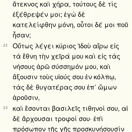
ἄτεκνος καὶ χήρα, τούτους δὲ τίς
ἐξέθρεψέν μοι; ἐγὼ δὲ
κατελείφθην μόνη, οὗτοι δέ μοι ποῦ
ἦσαν;
Οὕτως λέγει κύριος Ἰδοὺ αἴρω εἰς
22
τὰ ἔθνη τὴν χεῖρά μου καὶ εἰς τὰς
νήσους ἀρῶ σύσσημόν μου, καὶ
ἄξουσιν τοὺς υἱούς σου ἐν κόλπῳ,
τὰς δὲ θυγατέρας σου ἐπ᾿ ὤμων
ἀροῦσιν,
καὶ ἔσονται βασιλεῖς τιθηνοί σου, αἱ
23
δὲ ἄρχουσαι τροφοί σου· ἐπὶ
πρόσωπον τῆς γῆς προσκυνήσουσίν