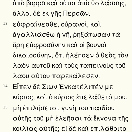
ἀπὸ βορρᾶ καὶ οὗτοι ἀπὸ θαλάσσης,
ἄλλοι δὲ ἐκ γῆς Περσῶν.
εὐφραίνεσθε, οὐρανοί, καὶ
13
ἀγαλλιάσθω ἡ γῆ, ῥηξάτωσαν τὰ
ὄρη εὐφροσύνην καὶ οἱ βουνοὶ
δικαιοσύνην, ὅτι ἠλέησεν ὁ θεὸς τὸν
λαὸν αὐτοῦ καὶ τοὺς ταπεινοὺς τοῦ
λαοῦ αὐτοῦ παρεκάλεσεν.
Εἶπεν δὲ Σιων Ἐγκατέλιπέν με
14
κύριος, καὶ ὁ κύριος ἐπελάθετό μου.
μὴ ἐπιλήσεται γυνὴ τοῦ παιδίου
15
αὐτῆς τοῦ μὴ ἐλεῆσαι τὰ ἔκγονα τῆς
κοιλίας αὐτῆς; εἰ δὲ καὶ ἐπιλάθοιτο