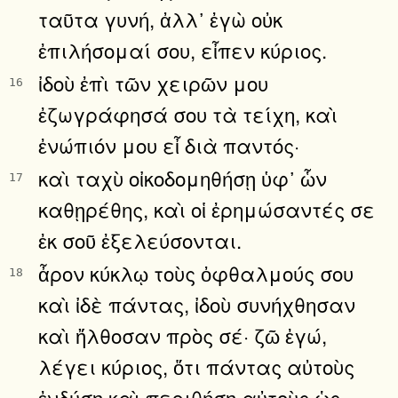
ταῦτα γυνή, ἀλλ᾿ ἐγὼ οὐκ
ἐπιλήσομαί σου, εἶπεν κύριος.
ἰδοὺ ἐπὶ τῶν χειρῶν μου
16
ἐζωγράφησά σου τὰ τείχη, καὶ
ἐνώπιόν μου εἶ διὰ παντός·
καὶ ταχὺ οἰκοδομηθήσῃ ὑφ᾿ ὧν
17
καθῃρέθης, καὶ οἱ ἐρημώσαντές σε
ἐκ σοῦ ἐξελεύσονται.
ἆρον κύκλῳ τοὺς ὀφθαλμούς σου
18
καὶ ἰδὲ πάντας, ἰδοὺ συνήχθησαν
καὶ ἤλθοσαν πρὸς σέ· ζῶ ἐγώ,
λέγει κύριος, ὅτι πάντας αὐτοὺς
ἐνδύσῃ καὶ περιθήσῃ αὐτοὺς ὡς