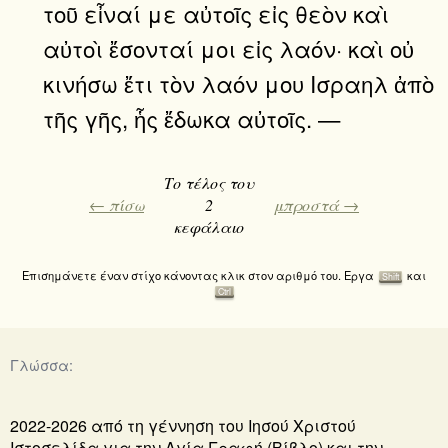
τοῦ εἶναί με αὐτοῖς εἰς θεὸν καὶ
αὐτοὶ ἔσονταί μοι εἰς λαόν· καὶ οὐ
κινήσω ἔτι τὸν λαόν μου Ισραηλ ἀπὸ
τῆς γῆς, ἧς ἔδωκα αὐτοῖς. —
Το τέλος του
← πίσω
2
μπροστά →
κεφάλαιο
Επισημάνετε έναν στίχο κάνοντας κλικ στον αριθμό του. Εργα
και
Shift
Ctrl
Γλώσσα:
2022-2026 από τη γέννηση του Ιησού Χριστού
Ιστοσελίδα για την Αγία Γραφή (Βίβλο) και την