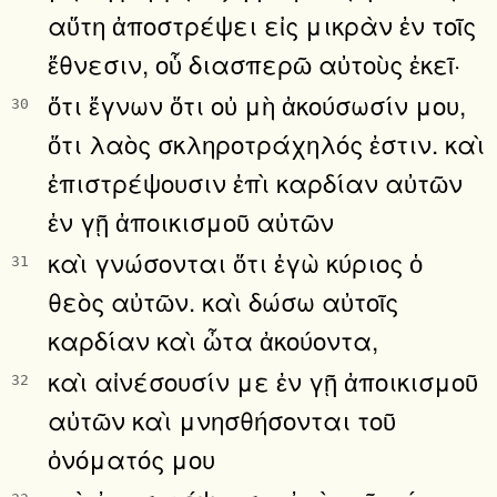
αὕτη ἀποστρέψει εἰς μικρὰν ἐν τοῖς
ἔθνεσιν, οὗ διασπερῶ αὐτοὺς ἐκεῖ·
ὅτι ἔγνων ὅτι οὐ μὴ ἀκούσωσίν μου,
30
ὅτι λαὸς σκληροτράχηλός ἐστιν. καὶ
ἐπιστρέψουσιν ἐπὶ καρδίαν αὐτῶν
ἐν γῇ ἀποικισμοῦ αὐτῶν
καὶ γνώσονται ὅτι ἐγὼ κύριος ὁ
31
θεὸς αὐτῶν. καὶ δώσω αὐτοῖς
καρδίαν καὶ ὦτα ἀκούοντα,
καὶ αἰνέσουσίν με ἐν γῇ ἀποικισμοῦ
32
αὐτῶν καὶ μνησθήσονται τοῦ
ὀνόματός μου