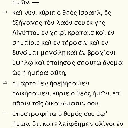
ἡμῶν. —
καὶ νῦν, κύριε ὁ θεὸς Ισραηλ, ὃς
11
ἐξήγαγες τὸν λαόν σου ἐκ γῆς
Αἰγύπτου ἐν χειρὶ κραταιᾷ καὶ ἐν
σημείοις καὶ ἐν τέρασιν καὶ ἐν
δυνάμει μεγάλῃ καὶ ἐν βραχίονι
ὑψηλῷ καὶ ἐποίησας σεαυτῷ ὄνομα
ὡς ἡ ἡμέρα αὕτη,
ἡμάρτομεν ἠσεβήσαμεν
12
ἠδικήσαμεν, κύριε ὁ θεὸς ἡμῶν, ἐπὶ
πᾶσιν τοῖς δικαιώμασίν σου.
ἀποστραφήτω ὁ θυμός σου ἀφ᾿
13
ἡμῶν, ὅτι κατελείφθημεν ὀλίγοι ἐν