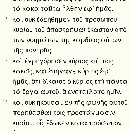
τὰ κακὰ ταῦτα ἦλθεν ἐφ᾿ ἡμᾶς.
καὶ οὐκ ἐδεήθημεν τοῦ προσώπου
8
κυρίου τοῦ ἀποστρέψαι ἕκαστον ἀπὸ
τῶν νοημάτων τῆς καρδίας αὐτῶν
τῆς πονηρᾶς.
καὶ ἐγρηγόρησεν κύριος ἐπὶ τοῖς
9
κακοῖς, καὶ ἐπήγαγε κύριος ἐφ᾿
ἡμᾶς, ὅτι δίκαιος ὁ κύριος ἐπὶ πάντα
τὰ ἔργα αὐτοῦ, ἃ ἐνετείλατο ἡμῖν.
καὶ οὐκ ἠκούσαμεν τῆς φωνῆς αὐτοῦ
10
πορεύεσθαι τοῖς προστάγμασιν
κυρίου, οἷς ἔδωκεν κατὰ πρόσωπον