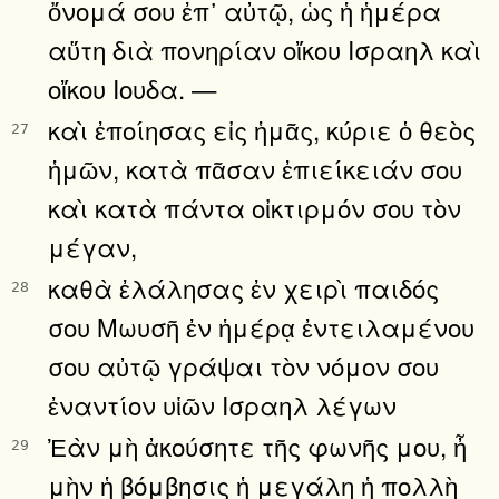
ὄνομά σου ἐπ᾿ αὐτῷ, ὡς ἡ ἡμέρα
αὕτη διὰ πονηρίαν οἴκου Ισραηλ καὶ
οἴκου Ιουδα. —
καὶ ἐποίησας εἰς ἡμᾶς, κύριε ὁ θεὸς
27
ἡμῶν, κατὰ πᾶσαν ἐπιείκειάν σου
καὶ κατὰ πάντα οἰκτιρμόν σου τὸν
μέγαν,
καθὰ ἐλάλησας ἐν χειρὶ παιδός
28
σου Μωυσῆ ἐν ἡμέρᾳ ἐντειλαμένου
σου αὐτῷ γράψαι τὸν νόμον σου
ἐναντίον υἱῶν Ισραηλ λέγων
Ἐὰν μὴ ἀκούσητε τῆς φωνῆς μου, ἦ
29
μὴν ἡ βόμβησις ἡ μεγάλη ἡ πολλὴ