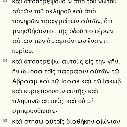
καὶ ἀποστρέψουσιν ἀπὸ τοῦ νώτου
33
αὐτῶν τοῦ σκληροῦ καὶ ἀπὸ
πονηρῶν πραγμάτων αὐτῶν, ὅτι
μνησθήσονται τῆς ὁδοῦ πατέρων
αὐτῶν τῶν ἁμαρτόντων ἔναντι
κυρίου.
καὶ ἀποστρέψω αὐτοὺς εἰς τὴν γῆν,
34
ἣν ὤμοσα τοῖς πατράσιν αὐτῶν τῷ
Αβρααμ καὶ τῷ Ισαακ καὶ τῷ Ιακωβ,
καὶ κυριεύσουσιν αὐτῆς· καὶ
πληθυνῶ αὐτούς, καὶ οὐ μὴ
σμικρυνθῶσιν·
καὶ στήσω αὐτοῖς διαθήκην αἰώνιον
35