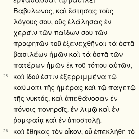
Βαβυλῶνος, καὶ ἔστησας τοὺς
λόγους σου, οὓς ἐλάλησας ἐν
χερσὶν τῶν παίδων σου τῶν
προφητῶν τοῦ ἐξενεχθῆναι τὰ ὀστᾶ
βασιλέων ἡμῶν καὶ τὰ ὀστᾶ τῶν
πατέρων ἡμῶν ἐκ τοῦ τόπου αὐτῶν,
καὶ ἰδού ἐστιν ἐξερριμμένα τῷ
25
καύματι τῆς ἡμέρας καὶ τῷ παγετῷ
τῆς νυκτός, καὶ ἀπεθάνοσαν ἐν
πόνοις πονηροῖς, ἐν λιμῷ καὶ ἐν
ῥομφαίᾳ καὶ ἐν ἀποστολῇ.
καὶ ἔθηκας τὸν οἶκον, οὗ ἐπεκλήθη τὸ
26