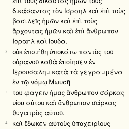
ἐπὶ τοὺς δικαστὰς ἡμῶν τοὺς
δικάσαντας τὸν Ισραηλ καὶ ἐπὶ τοὺς
βασιλεῖς ἡμῶν καὶ ἐπὶ τοὺς
ἄρχοντας ἡμῶν καὶ ἐπὶ ἄνθρωπον
Ισραηλ καὶ Ιουδα.
οὐκ ἐποιήθη ὑποκάτω παντὸς τοῦ
2
οὐρανοῦ καθὰ ἐποίησεν ἐν
Ιερουσαλημ κατὰ τὰ γεγραμμένα
ἐν τῷ νόμῳ Μωυσῆ
τοῦ φαγεῖν ἡμᾶς ἄνθρωπον σάρκας
3
υἱοῦ αὐτοῦ καὶ ἄνθρωπον σάρκας
θυγατρὸς αὐτοῦ.
καὶ ἔδωκεν αὐτοὺς ὑποχειρίους
4