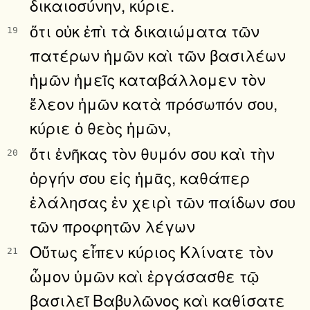
δικαιοσύνην, κύριε.
ὅτι οὐκ ἐπὶ τὰ δικαιώματα τῶν
19
πατέρων ἡμῶν καὶ τῶν βασιλέων
ἡμῶν ἡμεῖς καταβάλλομεν τὸν
ἔλεον ἡμῶν κατὰ πρόσωπόν σου,
κύριε ὁ θεὸς ἡμῶν,
ὅτι ἐνῆκας τὸν θυμόν σου καὶ τὴν
20
ὀργήν σου εἰς ἡμᾶς, καθάπερ
ἐλάλησας ἐν χειρὶ τῶν παίδων σου
τῶν προφητῶν λέγων
Οὕτως εἶπεν κύριος Κλίνατε τὸν
21
ὦμον ὑμῶν καὶ ἐργάσασθε τῷ
βασιλεῖ Βαβυλῶνος καὶ καθίσατε