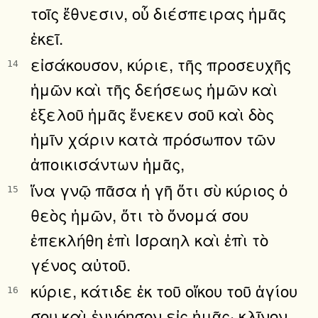
τοῖς ἔθνεσιν, οὗ διέσπειρας ἡμᾶς
ἐκεῖ.
εἰσάκουσον, κύριε, τῆς προσευχῆς
14
ἡμῶν καὶ τῆς δεήσεως ἡμῶν καὶ
ἐξελοῦ ἡμᾶς ἕνεκεν σοῦ καὶ δὸς
ἡμῖν χάριν κατὰ πρόσωπον τῶν
ἀποικισάντων ἡμᾶς,
ἵνα γνῷ πᾶσα ἡ γῆ ὅτι σὺ κύριος ὁ
15
θεὸς ἡμῶν, ὅτι τὸ ὄνομά σου
ἐπεκλήθη ἐπὶ Ισραηλ καὶ ἐπὶ τὸ
γένος αὐτοῦ.
κύριε, κάτιδε ἐκ τοῦ οἴκου τοῦ ἁγίου
16
σου καὶ ἐννόησον εἰς ἡμᾶς· κλῖνον,