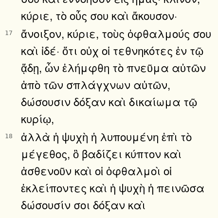
κύριε, τὸ οὖς σου καὶ ἄκουσον·
ἄνοιξον, κύριε, τοὺς ὀφθαλμούς σου
17
καὶ ἰδέ· ὅτι οὐχ οἱ τεθνηκότες ἐν τῷ
ᾅδῃ, ὧν ἐλήμφθη τὸ πνεῦμα αὐτῶν
ἀπὸ τῶν σπλάγχνων αὐτῶν,
δώσουσιν δόξαν καὶ δικαίωμα τῷ
κυρίῳ,
ἀλλὰ ἡ ψυχὴ ἡ λυπουμένη ἐπὶ τὸ
18
μέγεθος, ὃ βαδίζει κύπτον καὶ
ἀσθενοῦν καὶ οἱ ὀφθαλμοὶ οἱ
ἐκλείποντες καὶ ἡ ψυχὴ ἡ πεινῶσα
δώσουσίν σοι δόξαν καὶ