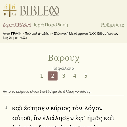
Αγια ΓΡΑΦΗ
Ιερά Παράδοση
Ρυθμίσεις
Αγια ΓΡΑΦΗ » Παλαιά Διαθήκη » Ελληνική Μετάφραση (LXX, Εβδομήκοντα,
3ος-2ος αι. π.Χ.)
Βαρουχ
Κεφάλαια
1
2
3
4
5
Αυτό το κείμενο είναι διαθέσιμο σε άλλες γλώσσες:
καὶ ἔστησεν κύριος τὸν λόγον
1
αὐτοῦ, ὃν ἐλάλησεν ἐφ᾿ ἡμᾶς καὶ