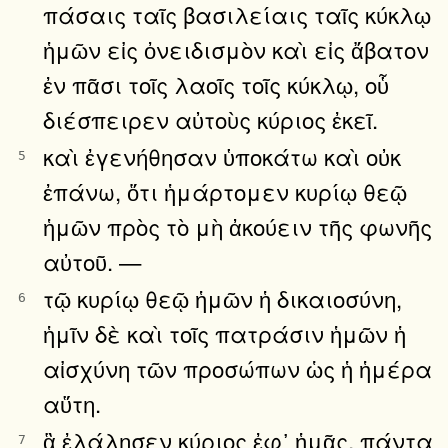
πάσαις ταῖς βασιλείαις ταῖς κύκλῳ
ἡμῶν εἰς ὀνειδισμὸν καὶ εἰς ἄβατον
ἐν πᾶσι τοῖς λαοῖς τοῖς κύκλῳ, οὗ
διέσπειρεν αὐτοὺς κύριος ἐκεῖ.
καὶ ἐγενήθησαν ὑποκάτω καὶ οὐκ
5
ἐπάνω, ὅτι ἡμάρτομεν κυρίῳ θεῷ
ἡμῶν πρὸς τὸ μὴ ἀκούειν τῆς φωνῆς
αὐτοῦ. —
τῷ κυρίῳ θεῷ ἡμῶν ἡ δικαιοσύνη,
6
ἡμῖν δὲ καὶ τοῖς πατράσιν ἡμῶν ἡ
αἰσχύνη τῶν προσώπων ὡς ἡ ἡμέρα
αὕτη.
ἃ ἐλάλησεν κύριος ἐφ᾿ ἡμᾶς, πάντα
7