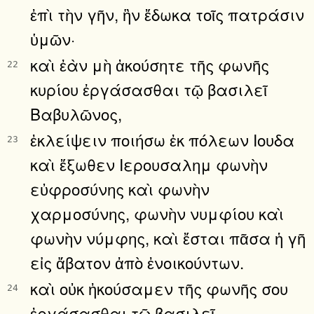
ἐπὶ τὴν γῆν, ἣν ἔδωκα τοῖς πατράσιν
ὑμῶν·
καὶ ἐὰν μὴ ἀκούσητε τῆς φωνῆς
22
κυρίου ἐργάσασθαι τῷ βασιλεῖ
Βαβυλῶνος,
ἐκλείψειν ποιήσω ἐκ πόλεων Ιουδα
23
καὶ ἔξωθεν Ιερουσαλημ φωνὴν
εὐφροσύνης καὶ φωνὴν
χαρμοσύνης, φωνὴν νυμφίου καὶ
φωνὴν νύμφης, καὶ ἔσται πᾶσα ἡ γῆ
εἰς ἄβατον ἀπὸ ἐνοικούντων.
καὶ οὐκ ἠκούσαμεν τῆς φωνῆς σου
24
ἐργάσασθαι τῷ βασιλεῖ