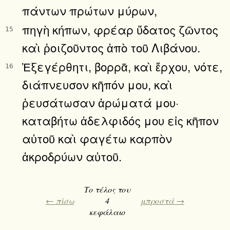
πάντων πρώτων μύρων,
πηγὴ κήπων, φρέαρ ὕδατος ζῶντος
15
καὶ ῥοιζοῦντος ἀπὸ τοῦ Λιβάνου.
Ἐξεγέρθητι, βορρᾶ, καὶ ἔρχου, νότε,
16
διάπνευσον κῆπόν μου, καὶ
ῥευσάτωσαν ἀρώματά μου·
καταβήτω ἀδελφιδός μου εἰς κῆπον
αὐτοῦ καὶ φαγέτω καρπὸν
ἀκροδρύων αὐτοῦ.
Το τέλος του
← πίσω
4
μπροστά →
κεφάλαιο