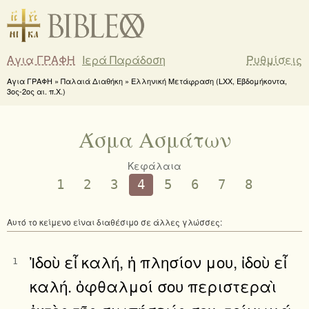
Αγια ΓΡΑΦΗ
Ιερά Παράδοση
Ρυθμίσεις
Αγια ΓΡΑΦΗ » Παλαιά Διαθήκη » Ελληνική Μετάφραση (LXX, Εβδομήκοντα,
3ος-2ος αι. π.Χ.)
Άσμα Ασμάτων
Κεφάλαια
1
2
3
4
5
6
7
8
Αυτό το κείμενο είναι διαθέσιμο σε άλλες γλώσσες:
Ἰδοὺ εἶ καλή, ἡ πλησίον μου, ἰδοὺ εἶ
1
καλή. ὀφθαλμοί σου περιστεραὶ