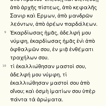
ἀπὸ ἀρχῆς πίστεως, ἀπὸ κεφαλῆς
Σανιρ καὶ Ερμων, ἀπὸ μανδρῶν
λεόντων, ἀπὸ ὀρέων παρδάλεων.
Ἐκαρδίωσας ἡμᾶς, ἀδελφή μου
9
νύμφη, ἐκαρδίωσας ἡμᾶς ἑνὶ ἀπὸ
ὀφθαλμῶν σου, ἐν μιᾷ ἐνθέματι
τραχήλων σου.
τί ἐκαλλιώθησαν μαστοί σου,
10
ἀδελφή μου νύμφη, τί
ἐκαλλιώθησαν μαστοί σου ἀπὸ
οἴνου; καὶ ὀσμὴ ἱματίων σου ὑπὲρ
πάντα τὰ ἀρώματα.