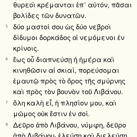
θυρεοὶ κρέμανται ἐπ᾿ αὐτόν, πᾶσαι
βολίδες τῶν δυνατῶν.
δύο μαστοί σου ὡς δύο νεβροὶ
5
δίδυμοι δορκάδος οἱ νεμόμενοι ἐν
κρίνοις.
ἕως οὗ διαπνεύσῃ ἡ ἡμέρα καὶ
6
κινηθῶσιν αἱ σκιαί, πορεύσομαι
ἐμαυτῷ πρὸς τὸ ὄρος τῆς σμύρνης
καὶ πρὸς τὸν βουνὸν τοῦ Λιβάνου.
ὅλη καλὴ εἶ, ἡ πλησίον μου, καὶ
7
μῶμος οὐκ ἔστιν ἐν σοί.
Δεῦρο ἀπὸ Λιβάνου, νύμφη, δεῦρο
8
ἀπὸ Λιβάνου· ἐλεύσῃ καὶ διελεύσῃ