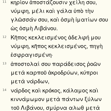
κηρίον ἀποστάζουσιν χείλη σου,
11
νύμφη, μέλι καὶ γάλα ὑπὸ τὴν
γλῶσσάν σου, καὶ ὀσμὴ ἱματίων σου
ὡς ὀσμὴ Λιβάνου.
Κῆπος κεκλεισμένος ἀδελφή μου
12
νύμφη, κῆπος κεκλεισμένος, πηγὴ
ἐσφραγισμένη·
ἀποστολαί σου παράδεισος ῥοῶν
13
μετὰ καρποῦ ἀκροδρύων, κύπροι
μετὰ νάρδων,
νάρδος καὶ κρόκος, κάλαμος καὶ
14
κιννάμωμον μετὰ πάντων ξύλων
τοῦ Λιβάνου, σμύρνα αλωθ μετὰ