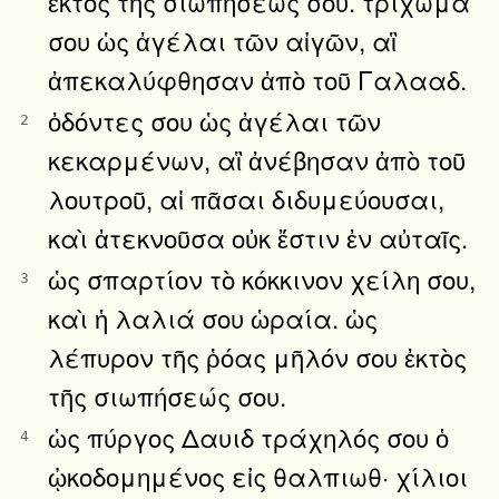
ἐκτὸς τῆς σιωπήσεώς σου. τρίχωμά
σου ὡς ἀγέλαι τῶν αἰγῶν, αἳ
ἀπεκαλύφθησαν ἀπὸ τοῦ Γαλααδ.
ὀδόντες σου ὡς ἀγέλαι τῶν
2
κεκαρμένων, αἳ ἀνέβησαν ἀπὸ τοῦ
λουτροῦ, αἱ πᾶσαι διδυμεύουσαι,
καὶ ἀτεκνοῦσα οὐκ ἔστιν ἐν αὐταῖς.
ὡς σπαρτίον τὸ κόκκινον χείλη σου,
3
καὶ ἡ λαλιά σου ὡραία. ὡς
λέπυρον τῆς ῥόας μῆλόν σου ἐκτὸς
τῆς σιωπήσεώς σου.
ὡς πύργος Δαυιδ τράχηλός σου ὁ
4
ᾠκοδομημένος εἰς θαλπιωθ· χίλιοι