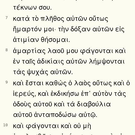
τέκνων σου.
κατὰ τὸ πλῆθος αὐτῶν οὕτως
7
ἥμαρτόν μοι· τὴν δόξαν αὐτῶν εἰς
ἀτιμίαν θήσομαι.
ἁμαρτίας λαοῦ μου φάγονται καὶ
8
ἐν ταῖς ἀδικίαις αὐτῶν λήμψονται
τὰς ψυχὰς αὐτῶν.
καὶ ἔσται καθὼς ὁ λαὸς οὕτως καὶ ὁ
9
ἱερεύς, καὶ ἐκδικήσω ἐπ᾿ αὐτὸν τὰς
ὁδοὺς αὐτοῦ καὶ τὰ διαβούλια
αὐτοῦ ἀνταποδώσω αὐτῷ.
καὶ φάγονται καὶ οὐ μὴ
10