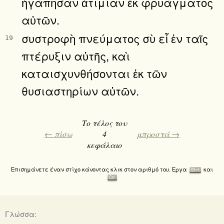
ἠγάπησαν ἀτιμίαν ἐκ φρυάγματος
αὐτῶν.
συστροφὴ πνεύματος σὺ εἶ ἐν ταῖς
19
πτέρυξιν αὐτῆς, καὶ
καταισχυνθήσονται ἐκ τῶν
θυσιαστηρίων αὐτῶν.
Το τέλος του
← πίσω
4
μπροστά →
κεφάλαιο
Επισημάνετε έναν στίχο κάνοντας κλικ στον αριθμό του. Εργα
και
Shift
Ctrl
Γλώσσα: