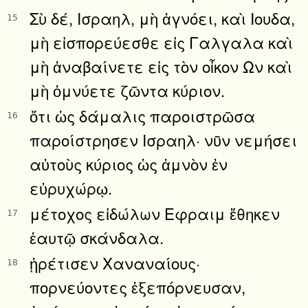
Σὺ δέ, Ισραηλ, μὴ ἀγνόει, καὶ Ιουδα,
15
μὴ εἰσπορεύεσθε εἰς Γαλγαλα καὶ
μὴ ἀναβαίνετε εἰς τὸν οἶκον Ων καὶ
μὴ ὀμνύετε ζῶντα κύριον.
ὅτι ὡς δάμαλις παροιστρῶσα
16
παροίστρησεν Ισραηλ· νῦν νεμήσει
αὐτοὺς κύριος ὡς ἀμνὸν ἐν
εὐρυχώρῳ.
μέτοχος εἰδώλων Εφραιμ ἔθηκεν
17
ἑαυτῷ σκάνδαλα.
ᾑρέτισεν Χαναναίους·
18
πορνεύοντες ἐξεπόρνευσαν,