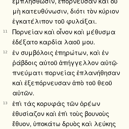
ἐμπλησθῶσιν, ἐπόρνευσαν καὶ οὐ
μὴ κατευθύνωσιν, διότι τὸν κύριον
ἐγκατέλιπον τοῦ φυλάξαι.
Πορνείαν καὶ οἶνον καὶ μέθυσμα
11
ἐδέξατο καρδία λαοῦ μου.
ἐν συμβόλοις ἐπηρώτων, καὶ ἐν
12
ῥάβδοις αὐτοῦ ἀπήγγελλον αὐτῷ·
πνεύματι πορνείας ἐπλανήθησαν
καὶ ἐξεπόρνευσαν ἀπὸ τοῦ θεοῦ
αὐτῶν.
ἐπὶ τὰς κορυφὰς τῶν ὀρέων
13
ἐθυσίαζον καὶ ἐπὶ τοὺς βουνοὺς
ἔθυον, ὑποκάτω δρυὸς καὶ λεύκης