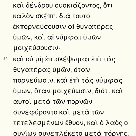
καὶ δένδρου συσκιάζοντος, ὅτι
καλὸν σκέπη. διὰ τοῦτο
ἐκπορνεύσουσιν αἱ θυγατέρες
ὑμῶν, καὶ αἱ νύμφαι ὑμῶν
μοιχεύσουσιν·
καὶ οὐ μὴ ἐπισκέψωμαι ἐπὶ τὰς
14
θυγατέρας ὑμῶν, ὅταν
πορνεύωσιν, καὶ ἐπὶ τὰς νύμφας
ὑμῶν, ὅταν μοιχεύωσιν, διότι καὶ
αὐτοὶ μετὰ τῶν πορνῶν
συνεφύροντο καὶ μετὰ τῶν
τετελεσμένων ἔθυον, καὶ ὁ λαὸς ὁ
συνίων συνεπλέκετο μετὰ πόρνης.