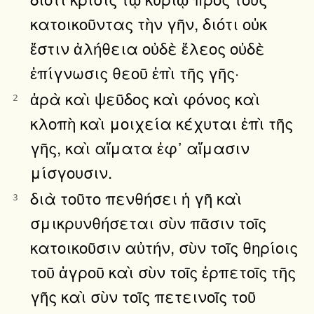
κατοικοῦντας τὴν γῆν, διότι οὐκ
ἔστιν ἀλήθεια οὐδὲ ἔλεος οὐδὲ
ἐπίγνωσις θεοῦ ἐπὶ τῆς γῆς·
ἀρὰ καὶ ψεῦδος καὶ φόνος καὶ
2
κλοπὴ καὶ μοιχεία κέχυται ἐπὶ τῆς
γῆς, καὶ αἵματα ἐφ᾿ αἵμασιν
μίσγουσιν.
διὰ τοῦτο πενθήσει ἡ γῆ καὶ
3
σμικρυνθήσεται σὺν πᾶσιν τοῖς
κατοικοῦσιν αὐτήν, σὺν τοῖς θηρίοις
τοῦ ἀγροῦ καὶ σὺν τοῖς ἑρπετοῖς τῆς
γῆς καὶ σὺν τοῖς πετεινοῖς τοῦ