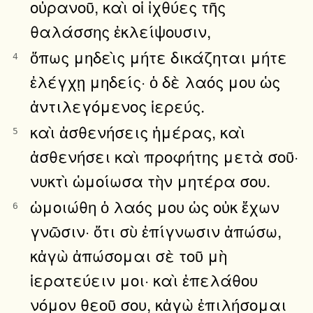
οὐρανοῦ, καὶ οἱ ἰχθύες τῆς
θαλάσσης ἐκλείψουσιν,
ὅπως μηδεὶς μήτε δικάζηται μήτε
4
ἐλέγχῃ μηδείς· ὁ δὲ λαός μου ὡς
ἀντιλεγόμενος ἱερεύς.
καὶ ἀσθενήσεις ἡμέρας, καὶ
5
ἀσθενήσει καὶ προφήτης μετὰ σοῦ·
νυκτὶ ὡμοίωσα τὴν μητέρα σου.
ὡμοιώθη ὁ λαός μου ὡς οὐκ ἔχων
6
γνῶσιν· ὅτι σὺ ἐπίγνωσιν ἀπώσω,
κἀγὼ ἀπώσομαι σὲ τοῦ μὴ
ἱερατεύειν μοι· καὶ ἐπελάθου
νόμον θεοῦ σου, κἀγὼ ἐπιλήσομαι