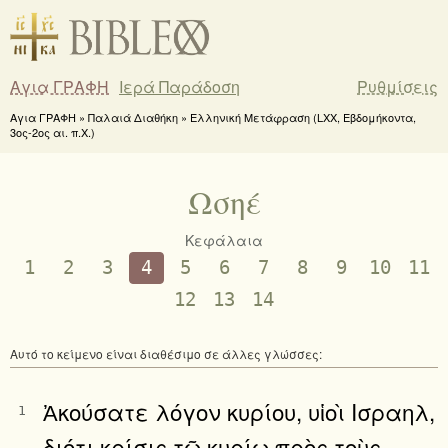
Αγια ΓΡΑΦΗ
Ιερά Παράδοση
Ρυθμίσεις
Αγια ΓΡΑΦΗ » Παλαιά Διαθήκη » Ελληνική Μετάφραση (LXX, Εβδομήκοντα,
3ος-2ος αι. π.Χ.)
Ωσηέ
Κεφάλαια
1
2
3
4
5
6
7
8
9
10
11
12
13
14
Αυτό το κείμενο είναι διαθέσιμο σε άλλες γλώσσες:
Ἀκούσατε λόγον κυρίου, υἱοὶ Ισραηλ,
1
διότι κρίσις τῷ κυρίῳ πρὸς τοὺς