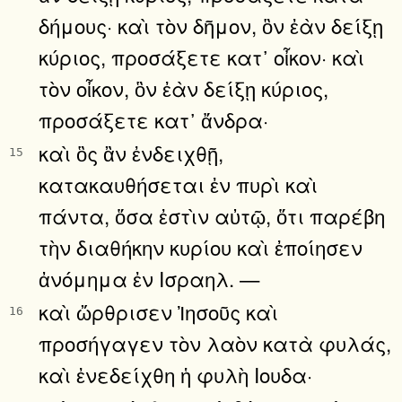
δήμους· καὶ τὸν δῆμον, ὃν ἐὰν δείξῃ
κύριος, προσάξετε κατ᾿ οἶκον· καὶ
τὸν οἶκον, ὃν ἐὰν δείξῃ κύριος,
προσάξετε κατ᾿ ἄνδρα·
καὶ ὃς ἂν ἐνδειχθῇ,
15
κατακαυθήσεται ἐν πυρὶ καὶ
πάντα, ὅσα ἐστὶν αὐτῷ, ὅτι παρέβη
τὴν διαθήκην κυρίου καὶ ἐποίησεν
ἀνόμημα ἐν Ισραηλ. —
καὶ ὤρθρισεν Ἰησοῦς καὶ
16
προσήγαγεν τὸν λαὸν κατὰ φυλάς,
καὶ ἐνεδείχθη ἡ φυλὴ Ιουδα·