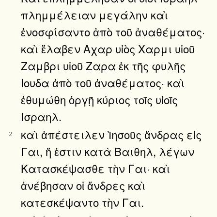
πλημμέλειαν μεγάλην καὶ
ἐνοσφίσαντο ἀπὸ τοῦ ἀναθέματος·
καὶ ἔλαβεν Αχαρ υἱὸς Χαρμι υἱοῦ
Ζαμβρι υἱοῦ Ζαρα ἐκ τῆς φυλῆς
Ιουδα ἀπὸ τοῦ ἀναθέματος· καὶ
ἐθυμώθη ὀργῇ κύριος τοῖς υἱοῖς
Ισραηλ.
καὶ ἀπέστειλεν Ἰησοῦς ἄνδρας εἰς
2
Γαι, ἥ ἐστιν κατὰ Βαιθηλ, λέγων
Κατασκέψασθε τὴν Γαι· καὶ
ἀνέβησαν οἱ ἄνδρες καὶ
κατεσκέψαντο τὴν Γαι.