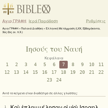
Αγια ΓΡΑΦΗ
Ιερά Παράδοση
Ρυθμίσεις
Αγια ΓΡΑΦΗ » Παλαιά Διαθήκη » Ελληνική Μετάφραση (LXX, Εβδομήκοντα,
3ος-2ος αι. π.Χ.)
Ιησούς του Ναυή
Κεφάλαια
1
2
3
4
5
6
7
8
9
10
11
12
13
14
15
16
17
18
19
20
21
22
23
24
Αυτό το κείμενο είναι διαθέσιμο σε άλλες γλώσσες:
Καὶ ἐπλημμέλησαν οἱ υἱοὶ Ισραηλ
1