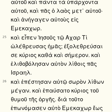
αὐτοῦ καὶ πάντα τὰ ὑπάρχοντα
αὐτοῦ, καὶ πᾶς ὁ λαὸς μετ᾿ αὐτοῦ·
καὶ ἀνήγαγεν αὐτοὺς εἰς
Εμεκαχωρ.
καὶ εἶπεν Ἰησοῦς τῷ Αχαρ Τί
25
ὠλέθρευσας ἡμᾶς; ἐξολεθρεύσαι
σε κύριος καθὰ καὶ σήμερον. καὶ
ἐλιθοβόλησαν αὐτὸν λίθοις πᾶς
Ισραηλ.
καὶ ἐπέστησαν αὐτῷ σωρὸν λίθων
26
μέγαν. καὶ ἐπαύσατο κύριος τοῦ
θυμοῦ τῆς ὀργῆς. διὰ τοῦτο
ἐπωνόμασεν αὐτὸ Εμεκαχωρ ἕως