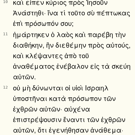
καὶ εἶπεν κύριος πρὸς Ἰησοῦν
10
Ἀνάστηθι· ἵνα τί τοῦτο σὺ πέπτωκας
ἐπὶ πρόσωπόν σου;
ἡμάρτηκεν ὁ λαὸς καὶ παρέβη τὴν
11
διαθήκην, ἣν διεθέμην πρὸς αὐτούς,
καὶ κλέψαντες ἀπὸ τοῦ
ἀναθέματος ἐνέβαλον εἰς τὰ σκεύη
αὐτῶν.
οὐ μὴ δύνωνται οἱ υἱοὶ Ισραηλ
12
ὑποστῆναι κατὰ πρόσωπον τῶν
ἐχθρῶν αὐτῶν· αὐχένα
ἐπιστρέψουσιν ἔναντι τῶν ἐχθρῶν
αὐτῶν, ὅτι ἐγενήθησαν ἀνάθεμα·