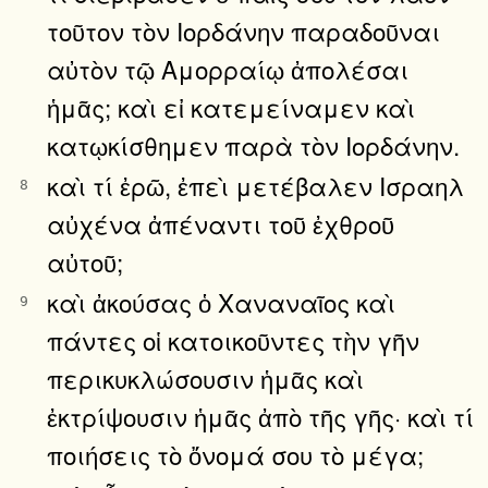
τοῦτον τὸν Ιορδάνην παραδοῦναι
αὐτὸν τῷ Αμορραίῳ ἀπολέσαι
ἡμᾶς; καὶ εἰ κατεμείναμεν καὶ
κατῳκίσθημεν παρὰ τὸν Ιορδάνην.
καὶ τί ἐρῶ, ἐπεὶ μετέβαλεν Ισραηλ
8
αὐχένα ἀπέναντι τοῦ ἐχθροῦ
αὐτοῦ;
καὶ ἀκούσας ὁ Χαναναῖος καὶ
9
πάντες οἱ κατοικοῦντες τὴν γῆν
περικυκλώσουσιν ἡμᾶς καὶ
ἐκτρίψουσιν ἡμᾶς ἀπὸ τῆς γῆς· καὶ τί
ποιήσεις τὸ ὄνομά σου τὸ μέγα;