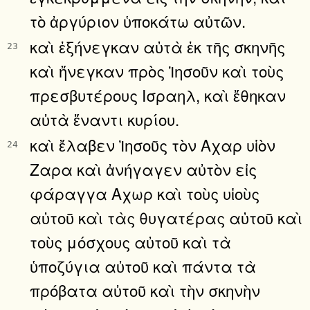
τὸ ἀργύριον ὑποκάτω αὐτῶν.
καὶ ἐξήνεγκαν αὐτὰ ἐκ τῆς σκηνῆς
23
καὶ ἤνεγκαν πρὸς Ἰησοῦν καὶ τοὺς
πρεσβυτέρους Ισραηλ, καὶ ἔθηκαν
αὐτὰ ἔναντι κυρίου.
καὶ ἔλαβεν Ἰησοῦς τὸν Αχαρ υἱὸν
24
Ζαρα καὶ ἀνήγαγεν αὐτὸν εἰς
φάραγγα Αχωρ καὶ τοὺς υἱοὺς
αὐτοῦ καὶ τὰς θυγατέρας αὐτοῦ καὶ
τοὺς μόσχους αὐτοῦ καὶ τὰ
ὑποζύγια αὐτοῦ καὶ πάντα τὰ
πρόβατα αὐτοῦ καὶ τὴν σκηνὴν