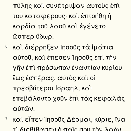
πύλης καὶ συνέτριψαν αὐτοὺς ἐπὶ
τοῦ καταφεροῦς· καὶ ἐπτοήθη ἡ
καρδία τοῦ λαοῦ καὶ ἐγένετο
ὥσπερ ὕδωρ.
καὶ διέρρηξεν Ἰησοῦς τὰ ἱμάτια
6
αὐτοῦ, καὶ ἔπεσεν Ἰησοῦς ἐπὶ τὴν
γῆν ἐπὶ πρόσωπον ἐναντίον κυρίου
ἕως ἑσπέρας, αὐτὸς καὶ οἱ
πρεσβύτεροι Ισραηλ, καὶ
ἐπεβάλοντο χοῦν ἐπὶ τὰς κεφαλὰς
αὐτῶν.
καὶ εἶπεν Ἰησοῦς Δέομαι, κύριε, ἵνα
7
τί διεβίβασεν ὁ παῖς σου τὸν λαὸν