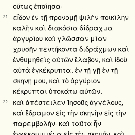
οὕτως ἐποίησα·
εἶδον ἐν τῇ προνομῇ ψιλὴν ποικίλην
21
καλὴν καὶ διακόσια δίδραχμα
ἀργυρίου καὶ γλῶσσαν μίαν
χρυσῆν πεντήκοντα διδράχμων καὶ
ἐνθυμηθεὶς αὐτῶν ἔλαβον, καὶ ἰδοὺ
αὐτὰ ἐγκέκρυπται ἐν τῇ γῇ ἐν τῇ
σκηνῇ μου, καὶ τὸ ἀργύριον
κέκρυπται ὑποκάτω αὐτῶν.
καὶ ἀπέστειλεν Ἰησοῦς ἀγγέλους,
22
καὶ ἔδραμον εἰς τὴν σκηνὴν εἰς τὴν
παρεμβολήν· καὶ ταῦτα ἦν
ἐγκεκρυμμένα εἰς τὴν σκηνήν, καὶ