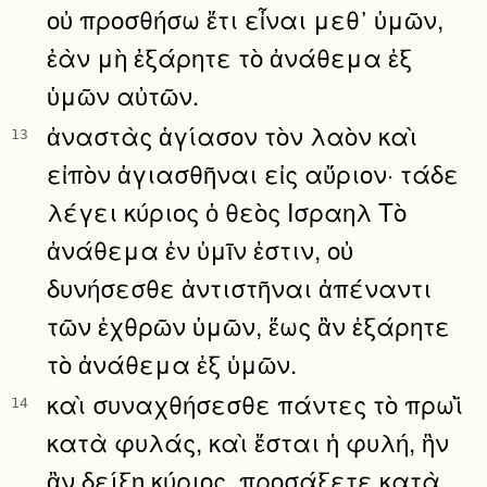
οὐ προσθήσω ἔτι εἶναι μεθ᾿ ὑμῶν,
ἐὰν μὴ ἐξάρητε τὸ ἀνάθεμα ἐξ
ὑμῶν αὐτῶν.
ἀναστὰς ἁγίασον τὸν λαὸν καὶ
13
εἰπὸν ἁγιασθῆναι εἰς αὔριον· τάδε
λέγει κύριος ὁ θεὸς Ισραηλ Τὸ
ἀνάθεμα ἐν ὑμῖν ἐστιν, οὐ
δυνήσεσθε ἀντιστῆναι ἀπέναντι
τῶν ἐχθρῶν ὑμῶν, ἕως ἂν ἐξάρητε
τὸ ἀνάθεμα ἐξ ὑμῶν.
καὶ συναχθήσεσθε πάντες τὸ πρωῒ
14
κατὰ φυλάς, καὶ ἔσται ἡ φυλή, ἣν
ἂν δείξῃ κύριος, προσάξετε κατὰ