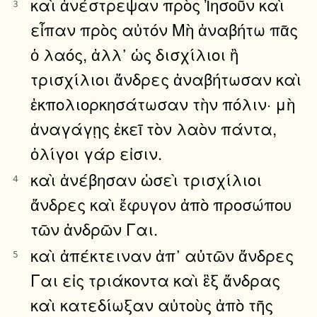
καὶ ἀνέστρεψαν πρὸς Ἰησοῦν καὶ
3
εἶπαν πρὸς αὐτόν Μὴ ἀναβήτω πᾶς
ὁ λαός, ἀλλ᾿ ὡς δισχίλιοι ἢ
τρισχίλιοι ἄνδρες ἀναβήτωσαν καὶ
ἐκπολιορκησάτωσαν τὴν πόλιν· μὴ
ἀναγάγῃς ἐκεῖ τὸν λαὸν πάντα,
ὀλίγοι γάρ εἰσιν.
καὶ ἀνέβησαν ὡσεὶ τρισχίλιοι
4
ἄνδρες καὶ ἔφυγον ἀπὸ προσώπου
τῶν ἀνδρῶν Γαι.
καὶ ἀπέκτειναν ἀπ᾿ αὐτῶν ἄνδρες
5
Γαι εἰς τριάκοντα καὶ ἓξ ἄνδρας
καὶ κατεδίωξαν αὐτοὺς ἀπὸ τῆς