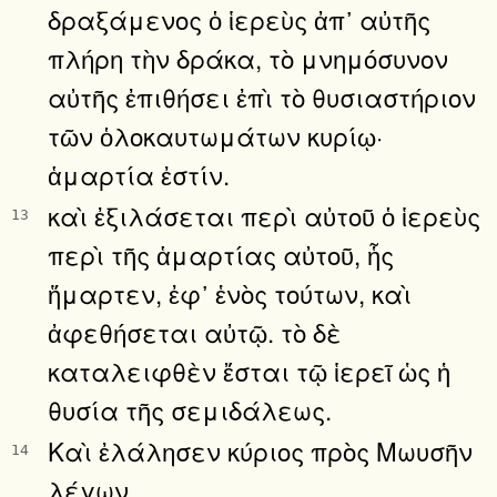
δραξάμενος ὁ ἱερεὺς ἀπ᾿ αὐτῆς
πλήρη τὴν δράκα, τὸ μνημόσυνον
αὐτῆς ἐπιθήσει ἐπὶ τὸ θυσιαστήριον
τῶν ὁλοκαυτωμάτων κυρίῳ·
ἁμαρτία ἐστίν.
καὶ ἐξιλάσεται περὶ αὐτοῦ ὁ ἱερεὺς
13
περὶ τῆς ἁμαρτίας αὐτοῦ, ἧς
ἥμαρτεν, ἐφ᾿ ἑνὸς τούτων, καὶ
ἀφεθήσεται αὐτῷ. τὸ δὲ
καταλειφθὲν ἔσται τῷ ἱερεῖ ὡς ἡ
θυσία τῆς σεμιδάλεως.
Καὶ ἐλάλησεν κύριος πρὸς Μωυσῆν
14
λέγων