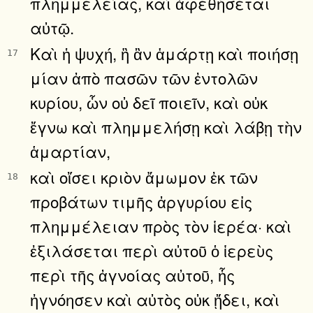
πλημμελείας, καὶ ἀφεθήσεται
αὐτῷ.
Καὶ ἡ ψυχή, ἣ ἂν ἁμάρτῃ καὶ ποιήσῃ
17
μίαν ἀπὸ πασῶν τῶν ἐντολῶν
κυρίου, ὧν οὐ δεῖ ποιεῖν, καὶ οὐκ
ἔγνω καὶ πλημμελήσῃ καὶ λάβῃ τὴν
ἁμαρτίαν,
καὶ οἴσει κριὸν ἄμωμον ἐκ τῶν
18
προβάτων τιμῆς ἀργυρίου εἰς
πλημμέλειαν πρὸς τὸν ἱερέα· καὶ
ἐξιλάσεται περὶ αὐτοῦ ὁ ἱερεὺς
περὶ τῆς ἀγνοίας αὐτοῦ, ἧς
ἠγνόησεν καὶ αὐτὸς οὐκ ᾔδει, καὶ