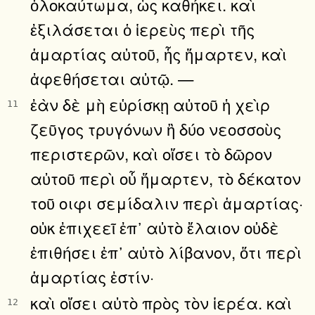
ὁλοκαύτωμα, ὡς καθήκει. καὶ
ἐξιλάσεται ὁ ἱερεὺς περὶ τῆς
ἁμαρτίας αὐτοῦ, ἧς ἥμαρτεν, καὶ
ἀφεθήσεται αὐτῷ. —
ἐὰν δὲ μὴ εὑρίσκῃ αὐτοῦ ἡ χεὶρ
11
ζεῦγος τρυγόνων ἢ δύο νεοσσοὺς
περιστερῶν, καὶ οἴσει τὸ δῶρον
αὐτοῦ περὶ οὗ ἥμαρτεν, τὸ δέκατον
τοῦ οιφι σεμίδαλιν περὶ ἁμαρτίας·
οὐκ ἐπιχεεῖ ἐπ᾿ αὐτὸ ἔλαιον οὐδὲ
ἐπιθήσει ἐπ᾿ αὐτὸ λίβανον, ὅτι περὶ
ἁμαρτίας ἐστίν·
καὶ οἴσει αὐτὸ πρὸς τὸν ἱερέα. καὶ
12