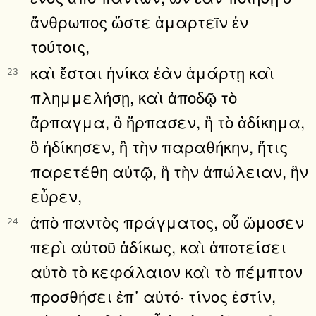
ἄνθρωπος ὥστε ἁμαρτεῖν ἐν
τούτοις,
καὶ ἔσται ἡνίκα ἐὰν ἁμάρτῃ καὶ
23
πλημμελήσῃ, καὶ ἀποδῷ τὸ
ἅρπαγμα, ὃ ἥρπασεν, ἢ τὸ ἀδίκημα,
ὃ ἠδίκησεν, ἢ τὴν παραθήκην, ἥτις
παρετέθη αὐτῷ, ἢ τὴν ἀπώλειαν, ἣν
εὗρεν,
ἀπὸ παντὸς πράγματος, οὗ ὤμοσεν
24
περὶ αὐτοῦ ἀδίκως, καὶ ἀποτείσει
αὐτὸ τὸ κεφάλαιον καὶ τὸ πέμπτον
προσθήσει ἐπ᾿ αὐτό· τίνος ἐστίν,