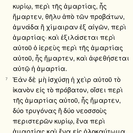
κυρίῳ, περὶ τῆς ἁμαρτίας, ἧς
ἥμαρτεν, θῆλυ ἀπὸ τῶν προβάτων,
ἀμνάδα ἢ χίμαιραν ἐξ αἰγῶν, περὶ
ἁμαρτίας· καὶ ἐξιλάσεται περὶ
αὐτοῦ ὁ ἱερεὺς περὶ τῆς ἁμαρτίας
αὐτοῦ, ἧς ἥμαρτεν, καὶ ἀφεθήσεται
αὐτῷ ἡ ἁμαρτία.
Ἐὰν δὲ μὴ ἰσχύσῃ ἡ χεὶρ αὐτοῦ τὸ
7
ἱκανὸν εἰς τὸ πρόβατον, οἴσει περὶ
τῆς ἁμαρτίας αὐτοῦ, ἧς ἥμαρτεν,
δύο τρυγόνας ἢ δύο νεοσσοὺς
περιστερῶν κυρίῳ, ἕνα περὶ
ἁμαρτίας καὶ ἕνα εἰς ὁλοκαύτωμα.