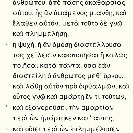
ἀνθρώπου, ἀπὸ πάσης ἀκαθαρσίας
αὐτοῦ, ἧς ἂν ἁψάμενος μιανθῇ, καὶ
ἔλαθεν αὐτόν, μετὰ τοῦτο δὲ γνῷ
καὶ πλημμελήσῃ,
ἢ ψυχή, ἡ ἂν ὀμόσῃ διαστέλλουσα
4
τοῖς χείλεσιν κακοποιῆσαι ἢ καλῶς
ποιῆσαι κατὰ πάντα, ὅσα ἐὰν
διαστείλῃ ὁ ἄνθρωπος μεθ᾿ ὅρκου,
καὶ λάθῃ αὐτὸν πρὸ ὀφθαλμῶν, καὶ
οὗτος γνῷ καὶ ἁμάρτῃ ἕν τι τούτων,
καὶ ἐξαγορεύσει τὴν ἁμαρτίαν
5
περὶ ὧν ἡμάρτηκεν κατ᾿ αὐτῆς,
καὶ οἴσει περὶ ὧν ἐπλημμέλησεν
6