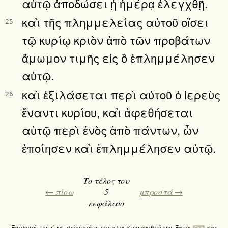
αὐτῷ ἀποδώσει ᾗ ἡμέρᾳ ἐλεγχθῇ.
καὶ τῆς πλημμελείας αὐτοῦ οἴσει
25
τῷ κυρίῳ κριὸν ἀπὸ τῶν προβάτων
ἄμωμον τιμῆς εἰς ὃ ἐπλημμέλησεν
αὐτῷ.
καὶ ἐξιλάσεται περὶ αὐτοῦ ὁ ἱερεὺς
26
ἔναντι κυρίου, καὶ ἀφεθήσεται
αὐτῷ περὶ ἑνὸς ἀπὸ πάντων, ὧν
ἐποίησεν καὶ ἐπλημμέλησεν αὐτῷ.
Το τέλος του
← πίσω
5
μπροστά →
κεφάλαιο
Επισημάνετε έναν στίχο κάνοντας κλικ στον αριθμό του. Εργα
και