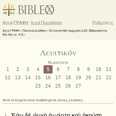
Αγια ΓΡΑΦΗ
Ιερά Παράδοση
Ρυθμίσεις
Αγια ΓΡΑΦΗ » Παλαιά Διαθήκη » Ελληνική Μετάφραση (LXX, Εβδομήκοντα,
3ος-2ος αι. π.Χ.)
Λευιτικόν
Κεφάλαια
1
2
3
4
5
6
7
8
9
10
11
12
13
14
15
16
17
18
19
20
21
22
23
24
25
26
27
Αυτό το κείμενο είναι διαθέσιμο σε άλλες γλώσσες:
Ἐὰν δὲ ψυχὴ ἁμάρτῃ καὶ ἀκούσῃ
1