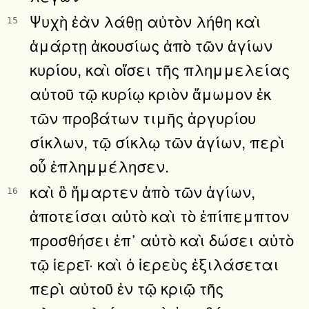
Ψυχὴ ἐὰν λάθῃ αὐτὸν λήθη καὶ
15
ἁμάρτῃ ἀκουσίως ἀπὸ τῶν ἁγίων
κυρίου, καὶ οἴσει τῆς πλημμελείας
αὐτοῦ τῷ κυρίῳ κριὸν ἄμωμον ἐκ
τῶν προβάτων τιμῆς ἀργυρίου
σίκλων, τῷ σίκλῳ τῶν ἁγίων, περὶ
οὗ ἐπλημμέλησεν.
καὶ ὃ ἥμαρτεν ἀπὸ τῶν ἁγίων,
16
ἀποτείσαι αὐτὸ καὶ τὸ ἐπίπεμπτον
προσθήσει ἐπ᾿ αὐτὸ καὶ δώσει αὐτὸ
τῷ ἱερεῖ· καὶ ὁ ἱερεὺς ἐξιλάσεται
περὶ αὐτοῦ ἐν τῷ κριῷ τῆς