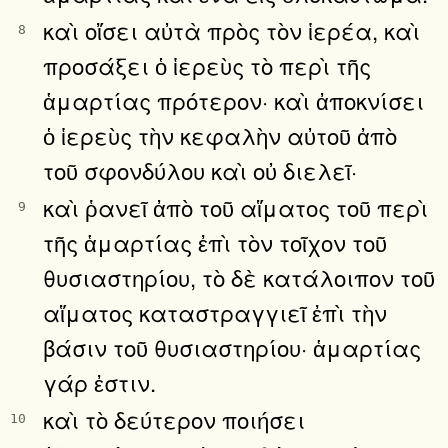
καὶ οἴσει αὐτὰ πρὸς τὸν ἱερέα, καὶ
8
προσάξει ὁ ἱερεὺς τὸ περὶ τῆς
ἁμαρτίας πρότερον· καὶ ἀποκνίσει
ὁ ἱερεὺς τὴν κεφαλὴν αὐτοῦ ἀπὸ
τοῦ σφονδύλου καὶ οὐ διελεῖ·
καὶ ῥανεῖ ἀπὸ τοῦ αἵματος τοῦ περὶ
9
τῆς ἁμαρτίας ἐπὶ τὸν τοῖχον τοῦ
θυσιαστηρίου, τὸ δὲ κατάλοιπον τοῦ
αἵματος καταστραγγιεῖ ἐπὶ τὴν
βάσιν τοῦ θυσιαστηρίου· ἁμαρτίας
γάρ ἐστιν.
καὶ τὸ δεύτερον ποιήσει
10