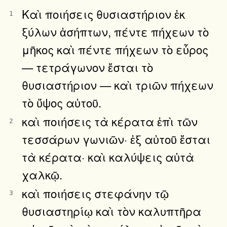
Καὶ ποιήσεις θυσιαστήριον ἐκ
1
ξύλων ἀσήπτων, πέντε πήχεων τὸ
μῆκος καὶ πέντε πήχεων τὸ εὖρος
— τετράγωνον ἔσται τὸ
θυσιαστήριον — καὶ τριῶν πήχεων
τὸ ὕψος αὐτοῦ.
καὶ ποιήσεις τὰ κέρατα ἐπὶ τῶν
2
τεσσάρων γωνιῶν· ἐξ αὐτοῦ ἔσται
τὰ κέρατα· καὶ καλύψεις αὐτὰ
χαλκῷ.
καὶ ποιήσεις στεφάνην τῷ
3
θυσιαστηρίῳ καὶ τὸν καλυπτῆρα