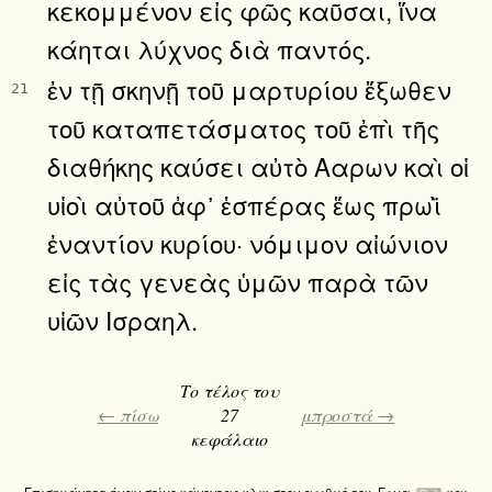
κεκομμένον εἰς φῶς καῦσαι, ἵνα
κάηται λύχνος διὰ παντός.
ἐν τῇ σκηνῇ τοῦ μαρτυρίου ἔξωθεν
21
τοῦ καταπετάσματος τοῦ ἐπὶ τῆς
διαθήκης καύσει αὐτὸ Ααρων καὶ οἱ
υἱοὶ αὐτοῦ ἀφ᾿ ἑσπέρας ἕως πρωῒ
ἐναντίον κυρίου· νόμιμον αἰώνιον
εἰς τὰς γενεὰς ὑμῶν παρὰ τῶν
υἱῶν Ισραηλ.
Το τέλος του
← πίσω
27
μπροστά →
κεφάλαιο
Επισημάνετε έναν στίχο κάνοντας κλικ στον αριθμό του. Εργα
και