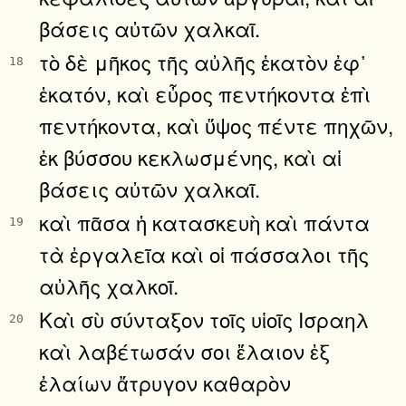
βάσεις αὐτῶν χαλκαῖ.
τὸ δὲ μῆκος τῆς αὐλῆς ἑκατὸν ἐφ᾿
18
ἑκατόν, καὶ εὖρος πεντήκοντα ἐπὶ
πεντήκοντα, καὶ ὕψος πέντε πηχῶν,
ἐκ βύσσου κεκλωσμένης, καὶ αἱ
βάσεις αὐτῶν χαλκαῖ.
καὶ πᾶσα ἡ κατασκευὴ καὶ πάντα
19
τὰ ἐργαλεῖα καὶ οἱ πάσσαλοι τῆς
αὐλῆς χαλκοῖ.
Καὶ σὺ σύνταξον τοῖς υἱοῖς Ισραηλ
20
καὶ λαβέτωσάν σοι ἔλαιον ἐξ
ἐλαίων ἄτρυγον καθαρὸν