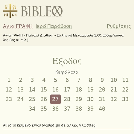
Αγια ΓΡΑΦΗ
Ιερά Παράδοση
Ρυθμίσεις
Αγια ΓΡΑΦΗ » Παλαιά Διαθήκη » Ελληνική Μετάφραση (LXX, Εβδομήκοντα,
3ος-2ος αι. π.Χ.)
Έξοδος
Κεφάλαια
1
2
3
4
5
6
7
8
9
10
11
12
13
14
15
16
17
18
19
20
21
22
23
24
25
26
27
28
29
30
31
32
33
34
35
36
37
38
39
40
Αυτό το κείμενο είναι διαθέσιμο σε άλλες γλώσσες: