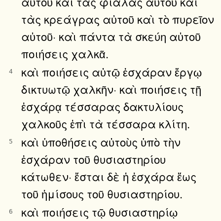
αὐτοῦ καὶ τὰς φιάλας αὐτοῦ καὶ
τὰς κρεάγρας αὐτοῦ καὶ τὸ πυρεῖον
αὐτοῦ· καὶ πάντα τὰ σκεύη αὐτοῦ
ποιήσεις χαλκᾶ.
καὶ ποιήσεις αὐτῷ ἐσχάραν ἔργῳ
4
δικτυωτῷ χαλκῆν· καὶ ποιήσεις τῇ
ἐσχάρᾳ τέσσαρας δακτυλίους
χαλκοῦς ἐπὶ τὰ τέσσαρα κλίτη.
καὶ ὑποθήσεις αὐτοὺς ὑπὸ τὴν
5
ἐσχάραν τοῦ θυσιαστηρίου
κάτωθεν· ἔσται δὲ ἡ ἐσχάρα ἕως
τοῦ ἡμίσους τοῦ θυσιαστηρίου.
καὶ ποιήσεις τῷ θυσιαστηρίῳ
6