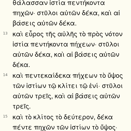
θάλασσαν ἱστία πεντήκοντα
πηχῶν· στῦλοι αὐτῶν δέκα, καὶ αἱ
βάσεις αὐτῶν δέκα.
καὶ εὖρος τῆς αὐλῆς τὸ πρὸς νότον
13
ἱστία πεντήκοντα πήχεων· στῦλοι
αὐτῶν δέκα, καὶ αἱ βάσεις αὐτῶν
δέκα.
καὶ πεντεκαίδεκα πήχεων τὸ ὕψος
14
τῶν ἱστίων τῷ κλίτει τῷ ἑνί· στῦλοι
αὐτῶν τρεῖς, καὶ αἱ βάσεις αὐτῶν
τρεῖς.
καὶ τὸ κλίτος τὸ δεύτερον, δέκα
15
πέντε πηχῶν τῶν ἱστίων τὸ ὕψος·