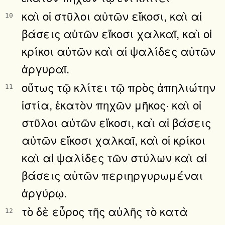
καὶ οἱ στῦλοι αὐτῶν εἴκοσι, καὶ αἱ
10
βάσεις αὐτῶν εἴκοσι χαλκαῖ, καὶ οἱ
κρίκοι αὐτῶν καὶ αἱ ψαλίδες αὐτῶν
ἀργυραῖ.
οὕτως τῷ κλίτει τῷ πρὸς ἀπηλιώτην
11
ἱστία, ἑκατὸν πηχῶν μῆκος· καὶ οἱ
στῦλοι αὐτῶν εἴκοσι, καὶ αἱ βάσεις
αὐτῶν εἴκοσι χαλκαῖ, καὶ οἱ κρίκοι
καὶ αἱ ψαλίδες τῶν στύλων καὶ αἱ
βάσεις αὐτῶν περιηργυρωμέναι
ἀργύρῳ.
τὸ δὲ εὖρος τῆς αὐλῆς τὸ κατὰ
12