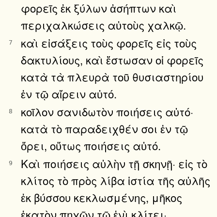
φορεῖς ἐκ ξύλων ἀσήπτων καὶ
περιχαλκώσεις αὐτοὺς χαλκῷ.
καὶ εἰσάξεις τοὺς φορεῖς εἰς τοὺς
7
δακτυλίους, καὶ ἔστωσαν οἱ φορεῖς
κατὰ τὰ πλευρὰ τοῦ θυσιαστηρίου
ἐν τῷ αἴρειν αὐτό.
κοῖλον σανιδωτὸν ποιήσεις αὐτό·
8
κατὰ τὸ παραδειχθέν σοι ἐν τῷ
ὄρει, οὕτως ποιήσεις αὐτό.
Καὶ ποιήσεις αὐλὴν τῇ σκηνῇ· εἰς τὸ
9
κλίτος τὸ πρὸς λίβα ἱστία τῆς αὐλῆς
ἐκ βύσσου κεκλωσμένης, μῆκος
ἑκατὸν πηχῶν τῷ ἑνὶ κλίτει·