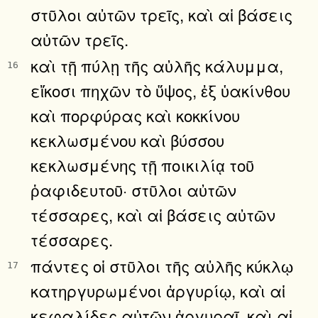
στῦλοι αὐτῶν τρεῖς, καὶ αἱ βάσεις
αὐτῶν τρεῖς.
καὶ τῇ πύλῃ τῆς αὐλῆς κάλυμμα,
16
εἴκοσι πηχῶν τὸ ὕψος, ἐξ ὑακίνθου
καὶ πορφύρας καὶ κοκκίνου
κεκλωσμένου καὶ βύσσου
κεκλωσμένης τῇ ποικιλίᾳ τοῦ
ῥαφιδευτοῦ· στῦλοι αὐτῶν
τέσσαρες, καὶ αἱ βάσεις αὐτῶν
τέσσαρες.
πάντες οἱ στῦλοι τῆς αὐλῆς κύκλῳ
17
κατηργυρωμένοι ἀργυρίῳ, καὶ αἱ
κεφαλίδες αὐτῶν ἀργυραῖ, καὶ αἱ