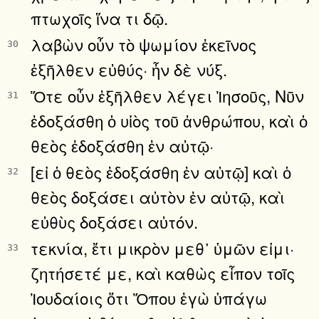
πτωχοῖς ἵνα τι δῷ.
λαβὼν οὖν τὸ ψωμίον ἐκεῖνος
30
ἐξῆλθεν εὐθύς· ἦν δὲ νύξ.
Ὅτε οὖν ἐξῆλθεν λέγει Ἰησοῦς, Νῦν
31
ἐδοξάσθη ὁ υἱὸς τοῦ ἀνθρώπου, καὶ ὁ
θεὸς ἐδοξάσθη ἐν αὐτῷ·
[εἰ ὁ θεὸς ἐδοξάσθη ἐν αὐτῷ] καὶ ὁ
32
θεὸς δοξάσει αὐτὸν ἐν αὐτῷ, καὶ
εὐθὺς δοξάσει αὐτόν.
τεκνία, ἔτι μικρὸν μεθ᾿ ὑμῶν εἰμι·
33
ζητήσετέ με, καὶ καθὼς εἶπον τοῖς
Ἰουδαίοις ὅτι Ὅπου ἐγὼ ὑπάγω