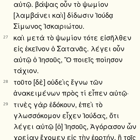
αὐτῷ. βάψας οὖν τὸ ψωμίον
[λαμβάνει καὶ] δίδωσιν Ἰούδᾳ
Σίμωνος Ἰσκαριώτου.
καὶ μετὰ τὸ ψωμίον τότε εἰσῆλθεν
27
εἰς ἐκεῖνον ὁ Σατανᾶς. λέγει οὖν
αὐτῷ ὁ Ἰησοῦς, Ὃ ποιεῖς ποίησον
τάχιον.
τοῦτο [δὲ] οὐδεὶς ἔγνω τῶν
28
ἀνακειμένων πρὸς τί εἶπεν αὐτῷ·
τινὲς γὰρ ἐδόκουν, ἐπεὶ τὸ
29
γλωσσόκομον εἶχεν Ἰούδας, ὅτι
λέγει αὐτῷ [ὁ] Ἰησοῦς, Ἀγόρασον ὧν
χρείαν ἔχομεν εἰς τὴν ἑορτήν, ἢ τοῖς