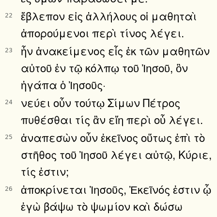
ἔβλεπον εἰς ἀλλήλους οἱ μαθηταὶ
22
ἀπορούμενοι περὶ τίνος λέγει.
ἦν ἀνακείμενος εἷς ἐκ τῶν μαθητῶν
23
αὐτοῦ ἐν τῷ κόλπῳ τοῦ Ἰησοῦ, ὃν
ἠγάπα ὁ Ἰησοῦς·
νεύει οὖν τούτῳ Σίμων Πέτρος
24
πυθέσθαι τίς ἂν εἴη περὶ οὗ λέγει.
ἀναπεσὼν οὖν ἐκεῖνος οὕτως ἐπὶ τὸ
25
στῆθος τοῦ Ἰησοῦ λέγει αὐτῷ, Κύριε,
τίς ἐστιν;
ἀποκρίνεται Ἰησοῦς, Ἐκεῖνός ἐστιν ᾧ
26
ἐγὼ βάψω τὸ ψωμίον καὶ δώσω