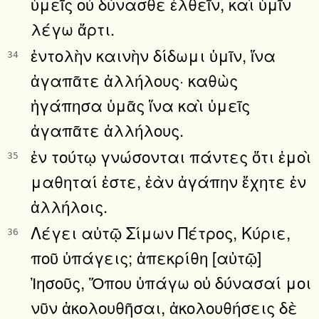
ὑμεῖς οὐ δύνασθε ἐλθεῖν, καὶ ὑμῖν
λέγω ἄρτι.
ἐντολὴν καινὴν δίδωμι ὑμῖν, ἵνα
34
ἀγαπᾶτε ἀλλήλους· καθὼς
ἠγάπησα ὑμᾶς ἵνα καὶ ὑμεῖς
ἀγαπᾶτε ἀλλήλους.
ἐν τούτῳ γνώσονται πάντες ὅτι ἐμοὶ
35
μαθηταί ἐστε, ἐὰν ἀγάπην ἔχητε ἐν
ἀλλήλοις.
Λέγει αὐτῷ Σίμων Πέτρος, Κύριε,
36
ποῦ ὑπάγεις; ἀπεκρίθη [αὐτῷ]
Ἰησοῦς, Ὅπου ὑπάγω οὐ δύνασαί μοι
νῦν ἀκολουθῆσαι, ἀκολουθήσεις δὲ