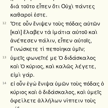
διὰ τοῦτο εἶπεν ὅτι Οὐχὶ πάντες
καθαροί ἐστε.
Ὅτε οὖν ἔνιψεν τοὺς πόδας αὐτῶν
12
[καὶ] ἔλαβεν τὰ ἱμάτια αὐτοῦ καὶ
ἀνέπεσεν πάλιν, εἶπεν αὐτοῖς,
Γινώσκετε τί πεποίηκα ὑμῖν;
ὑμεῖς φωνεῖτέ με Ὁ διδάσκαλος
13
καὶ Ὁ κύριος, καὶ καλῶς λέγετε,
εἰμὶ γάρ.
εἰ οὖν ἐγὼ ἔνιψα ὑμῶν τοὺς πόδας ὁ
14
κύριος καὶ ὁ διδάσκαλος, καὶ ὑμεῖς
ὀφείλετε ἀλλήλων νίπτειν τοὺς