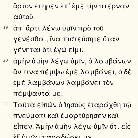
ἄρτον ἐπῆρεν ἐπ᾿ ἐμὲ τὴν πτέρναν
αὐτοῦ.
ἀπ᾿ ἄρτι λέγω ὑμῖν πρὸ τοῦ
19
γενέσθαι, ἵνα πιστεύσητε ὅταν
γένηται ὅτι ἐγώ εἰμι.
ἀμὴν ἀμὴν λέγω ὑμῖν, ὁ λαμβάνων
20
ἄν τινα πέμψω ἐμὲ λαμβάνει, ὁ δὲ
ἐμὲ λαμβάνων λαμβάνει τὸν
πέμψαντά με.
Ταῦτα εἰπὼν ὁ Ἰησοῦς ἐταράχθη τῷ
21
πνεύματι καὶ ἐμαρτύρησεν καὶ
εἶπεν, Ἀμὴν ἀμὴν λέγω ὑμῖν ὅτι εἷς
ἐξ ὑμῶν παραδώσει με.