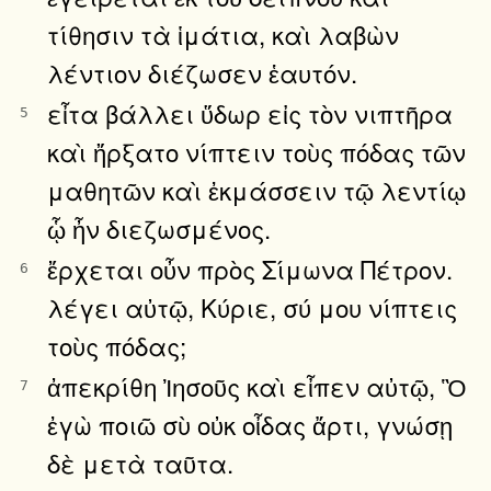
τίθησιν τὰ ἱμάτια, καὶ λαβὼν
λέντιον διέζωσεν ἑαυτόν.
εἶτα βάλλει ὕδωρ εἰς τὸν νιπτῆρα
5
καὶ ἤρξατο νίπτειν τοὺς πόδας τῶν
μαθητῶν καὶ ἐκμάσσειν τῷ λεντίῳ
ᾧ ἦν διεζωσμένος.
ἔρχεται οὖν πρὸς Σίμωνα Πέτρον.
6
λέγει αὐτῷ, Κύριε, σύ μου νίπτεις
τοὺς πόδας;
ἀπεκρίθη Ἰησοῦς καὶ εἶπεν αὐτῷ, Ὃ
7
ἐγὼ ποιῶ σὺ οὐκ οἶδας ἄρτι, γνώσῃ
δὲ μετὰ ταῦτα.