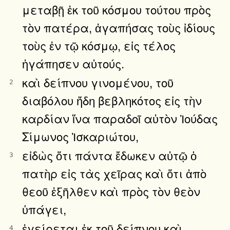
μεταβῇ ἐκ τοῦ κόσμου τούτου πρὸς
τὸν πατέρα, ἀγαπήσας τοὺς ἰδίους
τοὺς ἐν τῷ κόσμῳ, εἰς τέλος
ἠγάπησεν αὐτούς.
καὶ δείπνου γινομένου, τοῦ
2
διαβόλου ἤδη βεβληκότος εἰς τὴν
καρδίαν ἵνα παραδοῖ αὐτὸν Ἰούδας
Σίμωνος Ἰσκαριώτου,
εἰδὼς ὅτι πάντα ἔδωκεν αὐτῷ ὁ
3
πατὴρ εἰς τὰς χεῖρας καὶ ὅτι ἀπὸ
θεοῦ ἐξῆλθεν καὶ πρὸς τὸν θεὸν
ὑπάγει,
ἐγείρεται ἐκ τοῦ δείπνου καὶ
4