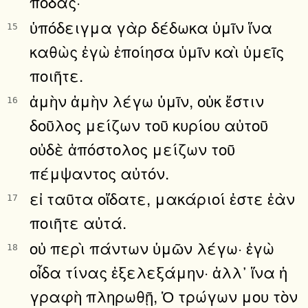
πόδας·
ὑπόδειγμα γὰρ δέδωκα ὑμῖν ἵνα
15
καθὼς ἐγὼ ἐποίησα ὑμῖν καὶ ὑμεῖς
ποιῆτε.
ἀμὴν ἀμὴν λέγω ὑμῖν, οὐκ ἔστιν
16
δοῦλος μείζων τοῦ κυρίου αὐτοῦ
οὐδὲ ἀπόστολος μείζων τοῦ
πέμψαντος αὐτόν.
εἰ ταῦτα οἴδατε, μακάριοί ἐστε ἐὰν
17
ποιῆτε αὐτά.
οὐ περὶ πάντων ὑμῶν λέγω· ἐγὼ
18
οἶδα τίνας ἐξελεξάμην· ἀλλ᾿ ἵνα ἡ
γραφὴ πληρωθῇ, Ὁ τρώγων μου τὸν