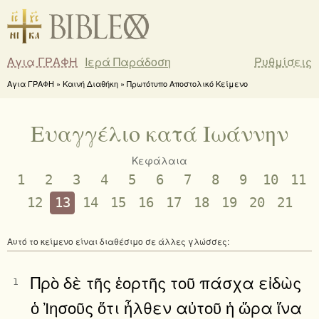
Αγια ΓΡΑΦΗ
Ιερά Παράδοση
Ρυθμίσεις
Αγια ΓΡΑΦΗ » Καινή Διαθήκη » Πρωτότυπο Αποστολικό Κείμενο
Ευαγγέλιο κατά Ιωάννην
Κεφάλαια
1
2
3
4
5
6
7
8
9
10
11
12
13
14
15
16
17
18
19
20
21
Αυτό το κείμενο είναι διαθέσιμο σε άλλες γλώσσες:
Πρὸ δὲ τῆς ἑορτῆς τοῦ πάσχα εἰδὼς
1
ὁ Ἰησοῦς ὅτι ἦλθεν αὐτοῦ ἡ ὥρα ἵνα