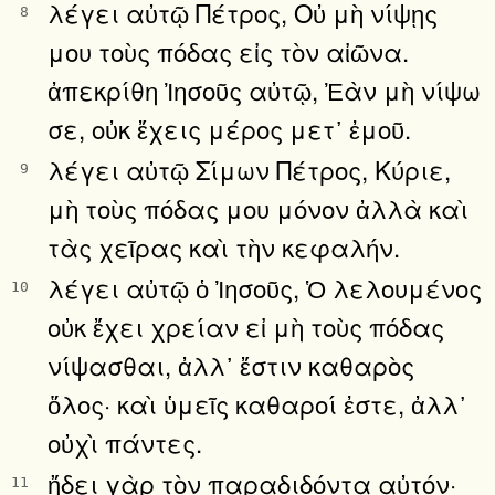
λέγει αὐτῷ Πέτρος, Οὐ μὴ νίψῃς
8
μου τοὺς πόδας εἰς τὸν αἰῶνα.
ἀπεκρίθη Ἰησοῦς αὐτῷ, Ἐὰν μὴ νίψω
σε, οὐκ ἔχεις μέρος μετ᾿ ἐμοῦ.
λέγει αὐτῷ Σίμων Πέτρος, Κύριε,
9
μὴ τοὺς πόδας μου μόνον ἀλλὰ καὶ
τὰς χεῖρας καὶ τὴν κεφαλήν.
λέγει αὐτῷ ὁ Ἰησοῦς, Ὁ λελουμένος
10
οὐκ ἔχει χρείαν εἰ μὴ τοὺς πόδας
νίψασθαι, ἀλλ᾿ ἔστιν καθαρὸς
ὅλος· καὶ ὑμεῖς καθαροί ἐστε, ἀλλ᾿
οὐχὶ πάντες.
ᾔδει γὰρ τὸν παραδιδόντα αὐτόν·
11