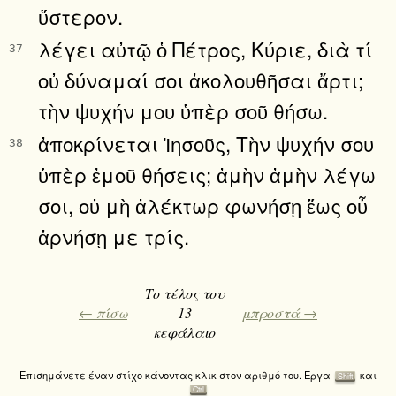
ὕστερον.
λέγει αὐτῷ ὁ Πέτρος, Κύριε, διὰ τί
37
οὐ δύναμαί σοι ἀκολουθῆσαι ἄρτι;
τὴν ψυχήν μου ὑπὲρ σοῦ θήσω.
ἀποκρίνεται Ἰησοῦς, Τὴν ψυχήν σου
38
ὑπὲρ ἐμοῦ θήσεις; ἀμὴν ἀμὴν λέγω
σοι, οὐ μὴ ἀλέκτωρ φωνήσῃ ἕως οὗ
ἀρνήσῃ με τρίς.
Το τέλος του
← πίσω
13
μπροστά →
κεφάλαιο
Επισημάνετε έναν στίχο κάνοντας κλικ στον αριθμό του. Εργα
και
Shift
Ctrl