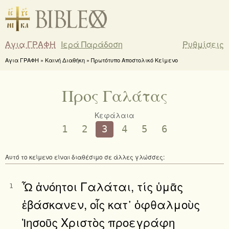
Αγια ΓΡΑΦΗ
Ιερά Παράδοση
Ρυθμίσεις
Αγια ΓΡΑΦΗ » Καινή Διαθήκη » Πρωτότυπο Αποστολικό Κείμενο
Προς Γαλάτας
Κεφάλαια
1
2
3
4
5
6
Αυτό το κείμενο είναι διαθέσιμο σε άλλες γλώσσες:
Ὦ ἀνόητοι Γαλάται, τίς ὑμᾶς
1
ἐβάσκανεν, οἷς κατ᾿ ὀφθαλμοὺς
Ἰησοῦς Χριστὸς προεγράφη