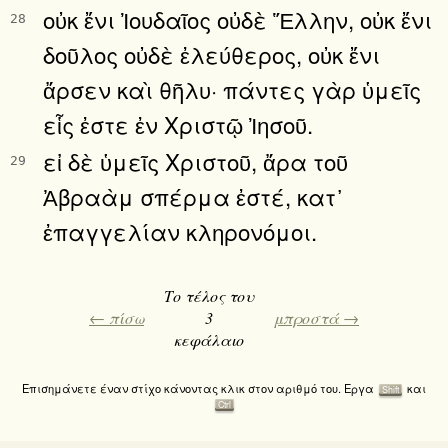
οὐκ ἔνι Ἰουδαῖος οὐδὲ Ἕλλην, οὐκ ἔνι
28
δοῦλος οὐδὲ ἐλεύθερος, οὐκ ἔνι
ἄρσεν καὶ θῆλυ· πάντες γὰρ ὑμεῖς
εἷς ἐστε ἐν Χριστῷ Ἰησοῦ.
εἰ δὲ ὑμεῖς Χριστοῦ, ἄρα τοῦ
29
Ἀβραὰμ σπέρμα ἐστέ, κατ᾿
ἐπαγγελίαν κληρονόμοι.
Το τέλος του
← πίσω
3
μπροστά →
κεφάλαιο
Επισημάνετε έναν στίχο κάνοντας κλικ στον αριθμό του. Εργα
και
Shift
Ctrl