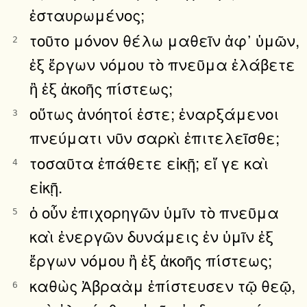
ἐσταυρωμένος;
τοῦτο μόνον θέλω μαθεῖν ἀφ᾿ ὑμῶν,
2
ἐξ ἔργων νόμου τὸ πνεῦμα ἐλάβετε
ἢ ἐξ ἀκοῆς πίστεως;
οὕτως ἀνόητοί ἐστε; ἐναρξάμενοι
3
πνεύματι νῦν σαρκὶ ἐπιτελεῖσθε;
τοσαῦτα ἐπάθετε εἰκῇ; εἴ γε καὶ
4
εἰκῇ.
ὁ οὖν ἐπιχορηγῶν ὑμῖν τὸ πνεῦμα
5
καὶ ἐνεργῶν δυνάμεις ἐν ὑμῖν ἐξ
ἔργων νόμου ἢ ἐξ ἀκοῆς πίστεως;
καθὼς Ἀβραὰμ ἐπίστευσεν τῷ θεῷ,
6