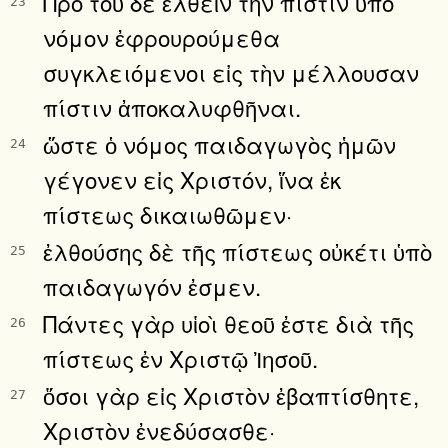
Πρὸ τοῦ δὲ ἐλθεῖν τὴν πίστιν ὑπὸ
23
νόμον ἐφρουρούμεθα
συγκλειόμενοι εἰς τὴν μέλλουσαν
πίστιν ἀποκαλυφθῆναι.
ὥστε ὁ νόμος παιδαγωγὸς ἡμῶν
24
γέγονεν εἰς Χριστόν, ἵνα ἐκ
πίστεως δικαιωθῶμεν·
ἐλθούσης δὲ τῆς πίστεως οὐκέτι ὑπὸ
25
παιδαγωγόν ἐσμεν.
Πάντες γὰρ υἱοὶ θεοῦ ἐστε διὰ τῆς
26
πίστεως ἐν Χριστῷ Ἰησοῦ.
ὅσοι γὰρ εἰς Χριστὸν ἐβαπτίσθητε,
27
Χριστὸν ἐνεδύσασθε·