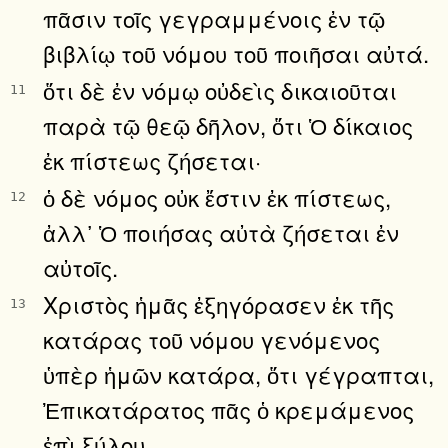
πᾶσιν τοῖς γεγραμμένοις ἐν τῷ
βιβλίῳ τοῦ νόμου τοῦ ποιῆσαι αὐτά.
ὅτι δὲ ἐν νόμῳ οὐδεὶς δικαιοῦται
11
παρὰ τῷ θεῷ δῆλον, ὅτι Ὁ δίκαιος
ἐκ πίστεως ζήσεται·
ὁ δὲ νόμος οὐκ ἔστιν ἐκ πίστεως,
12
ἀλλ᾿ Ὁ ποιήσας αὐτὰ ζήσεται ἐν
αὐτοῖς.
Χριστὸς ἡμᾶς ἐξηγόρασεν ἐκ τῆς
13
κατάρας τοῦ νόμου γενόμενος
ὑπὲρ ἡμῶν κατάρα, ὅτι γέγραπται,
Ἐπικατάρατος πᾶς ὁ κρεμάμενος
ἐπὶ ξύλου,