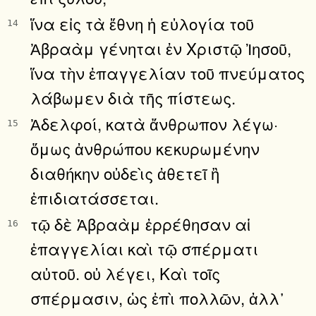
ἵνα εἰς τὰ ἔθνη ἡ εὐλογία τοῦ
14
Ἀβραὰμ γένηται ἐν Χριστῷ Ἰησοῦ,
ἵνα τὴν ἐπαγγελίαν τοῦ πνεύματος
λάβωμεν διὰ τῆς πίστεως.
Ἀδελφοί, κατὰ ἄνθρωπον λέγω·
15
ὅμως ἀνθρώπου κεκυρωμένην
διαθήκην οὐδεὶς ἀθετεῖ ἢ
ἐπιδιατάσσεται.
τῷ δὲ Ἀβραὰμ ἐρρέθησαν αἱ
16
ἐπαγγελίαι καὶ τῷ σπέρματι
αὐτοῦ. οὐ λέγει, Καὶ τοῖς
σπέρμασιν, ὡς ἐπὶ πολλῶν, ἀλλ᾿