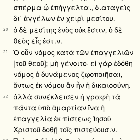
σπέρμα ᾧ ἐπήγγελται, διαταγεὶς
δι᾿ ἀγγέλων ἐν χειρὶ μεσίτου.
ὁ δὲ μεσίτης ἑνὸς οὐκ ἔστιν, ὁ δὲ
20
θεὸς εἷς ἐστιν.
Ὁ οὖν νόμος κατὰ τῶν ἐπαγγελιῶν
21
[τοῦ θεοῦ]; μὴ γένοιτο· εἰ γὰρ ἐδόθη
νόμος ὁ δυνάμενος ζῳοποιῆσαι,
ὄντως ἐκ νόμου ἂν ἦν ἡ δικαιοσύνη.
ἀλλὰ συνέκλεισεν ἡ γραφὴ τὰ
22
πάντα ὑπὸ ἁμαρτίαν ἵνα ἡ
ἐπαγγελία ἐκ πίστεως Ἰησοῦ
Χριστοῦ δοθῇ τοῖς πιστεύουσιν.