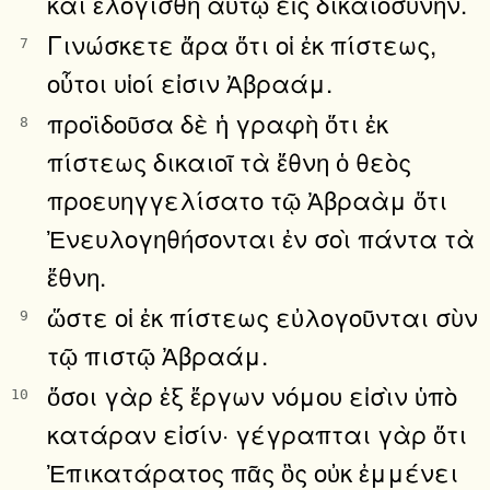
καὶ ἐλογίσθη αὐτῷ εἰς δικαιοσύνην.
Γινώσκετε ἄρα ὅτι οἱ ἐκ πίστεως,
7
οὗτοι υἱοί εἰσιν Ἀβραάμ.
προϊδοῦσα δὲ ἡ γραφὴ ὅτι ἐκ
8
πίστεως δικαιοῖ τὰ ἔθνη ὁ θεὸς
προευηγγελίσατο τῷ Ἀβραὰμ ὅτι
Ἐνευλογηθήσονται ἐν σοὶ πάντα τὰ
ἔθνη.
ὥστε οἱ ἐκ πίστεως εὐλογοῦνται σὺν
9
τῷ πιστῷ Ἀβραάμ.
ὅσοι γὰρ ἐξ ἔργων νόμου εἰσὶν ὑπὸ
10
κατάραν εἰσίν· γέγραπται γὰρ ὅτι
Ἐπικατάρατος πᾶς ὃς οὐκ ἐμμένει