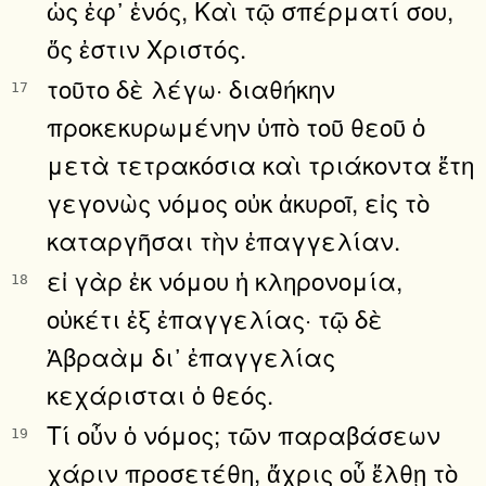
ὡς ἐφ᾿ ἑνός, Καὶ τῷ σπέρματί σου,
ὅς ἐστιν Χριστός.
τοῦτο δὲ λέγω· διαθήκην
17
προκεκυρωμένην ὑπὸ τοῦ θεοῦ ὁ
μετὰ τετρακόσια καὶ τριάκοντα ἔτη
γεγονὼς νόμος οὐκ ἀκυροῖ, εἰς τὸ
καταργῆσαι τὴν ἐπαγγελίαν.
εἰ γὰρ ἐκ νόμου ἡ κληρονομία,
18
οὐκέτι ἐξ ἐπαγγελίας· τῷ δὲ
Ἀβραὰμ δι᾿ ἐπαγγελίας
κεχάρισται ὁ θεός.
Τί οὖν ὁ νόμος; τῶν παραβάσεων
19
χάριν προσετέθη, ἄχρις οὗ ἔλθῃ τὸ