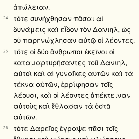
ἀπώλειαν.
τότε συνήχθησαν πᾶσαι αἱ
24
δυνάμεις καὶ εἶδον τὸν Δανιηλ, ὡς
οὐ παρηνώχλησαν αὐτῷ οἱ λέοντες.
τότε οἱ δύο ἄνθρωποι ἐκεῖνοι οἱ
25
καταμαρτυρήσαντες τοῦ Δανιηλ,
αὐτοὶ καὶ αἱ γυναῖκες αὐτῶν καὶ τὰ
τέκνα αὐτῶν, ἐρρίφησαν τοῖς
λέουσι, καὶ οἱ λέοντες ἀπέκτειναν
αὐτοὺς καὶ ἔθλασαν τὰ ὀστᾶ
αὐτῶν.
τότε Δαρεῖος ἔγραψε πᾶσι τοῖς
26
ἔθνεσι καὶ χώραις καὶ γλώσσαις,