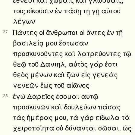
τοῖς οἰκοῦσιν ἐν πάσῃ τῇ γῇ αὐτοῦ
λέγων
Πάντες οἱ ἄνθρωποι οἱ ὄντες ἐν τῇ
27
βασιλείᾳ μου ἔστωσαν
προσκυνοῦντες καὶ λατρεύοντες τῷ
θεῷ τοῦ Δανιηλ, αὐτὸς γάρ ἐστι
θεὸς μένων καὶ ζῶν εἰς γενεὰς
γενεῶν ἕως τοῦ αἰῶνος·
ἐγὼ Δαρεῖος ἔσομαι αὐτῷ
28
προσκυνῶν καὶ δουλεύων πάσας
τὰς ἡμέρας μου, τὰ γὰρ εἴδωλα τὰ
χειροποίητα οὐ δύνανται σῶσαι, ὡς