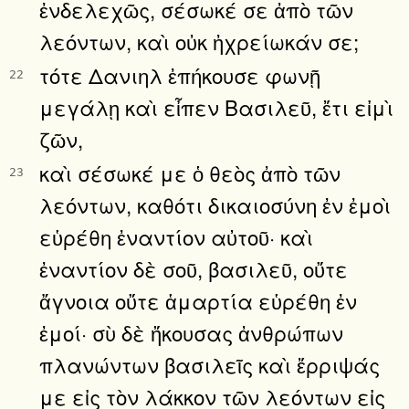
ἐνδελεχῶς, σέσωκέ σε ἀπὸ τῶν
λεόντων, καὶ οὐκ ἠχρείωκάν σε;
τότε Δανιηλ ἐπήκουσε φωνῇ
22
μεγάλῃ καὶ εἶπεν Βασιλεῦ, ἔτι εἰμὶ
ζῶν,
καὶ σέσωκέ με ὁ θεὸς ἀπὸ τῶν
23
λεόντων, καθότι δικαιοσύνη ἐν ἐμοὶ
εὑρέθη ἐναντίον αὐτοῦ· καὶ
ἐναντίον δὲ σοῦ, βασιλεῦ, οὔτε
ἄγνοια οὔτε ἁμαρτία εὑρέθη ἐν
ἐμοί· σὺ δὲ ἤκουσας ἀνθρώπων
πλανώντων βασιλεῖς καὶ ἔρριψάς
με εἰς τὸν λάκκον τῶν λεόντων εἰς