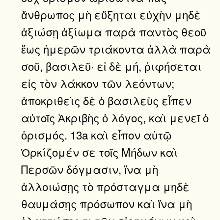
ἄνθρωπος μὴ εὔξηται εὐχὴν μηδὲ
ἀξιώσῃ ἀξίωμα παρὰ παντὸς θεοῦ
ἕως ἡμερῶν τριάκοντα ἀλλὰ παρὰ
σοῦ, βασιλεῦ· εἰ δὲ μή, ῥιφήσεται
εἰς τὸν λάκκον τῶν λεόντων;
ἀποκριθεὶς δὲ ὁ βασιλεὺς εἶπεν
αὐτοῖς Ἀκριβὴς ὁ λόγος, καὶ μενεῖ ὁ
ὁρισμός. 13a καὶ εἶπον αὐτῷ
Ὁρκίζομέν σε τοῖς Μήδων καὶ
Περσῶν δόγμασιν, ἵνα μὴ
ἀλλοιώσῃς τὸ πρόσταγμα μηδὲ
θαυμάσῃς πρόσωπον καὶ ἵνα μὴ