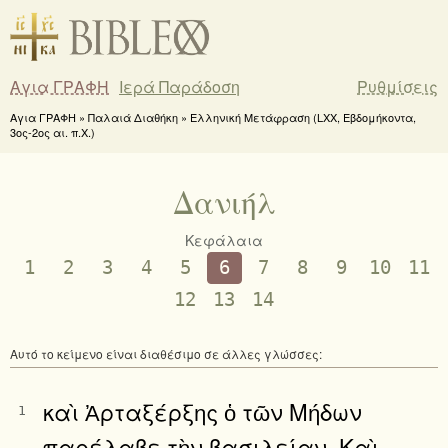
Αγια ΓΡΑΦΗ
Ιερά Παράδοση
Ρυθμίσεις
Αγια ΓΡΑΦΗ » Παλαιά Διαθήκη » Ελληνική Μετάφραση (LXX, Εβδομήκοντα,
3ος-2ος αι. π.Χ.)
Δανιήλ
Κεφάλαια
1
2
3
4
5
6
7
8
9
10
11
12
13
14
Αυτό το κείμενο είναι διαθέσιμο σε άλλες γλώσσες:
καὶ Ἀρταξέρξης ὁ τῶν Μήδων
1
παρέλαβε τὴν βασιλείαν. Καὶ