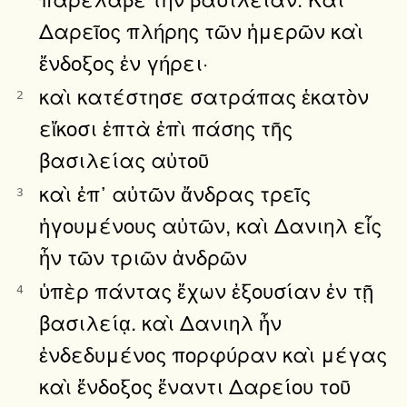
Δαρεῖος πλήρης τῶν ἡμερῶν καὶ
ἔνδοξος ἐν γήρει·
καὶ κατέστησε σατράπας ἑκατὸν
2
εἴκοσι ἑπτὰ ἐπὶ πάσης τῆς
βασιλείας αὐτοῦ
καὶ ἐπ᾿ αὐτῶν ἄνδρας τρεῖς
3
ἡγουμένους αὐτῶν, καὶ Δανιηλ εἷς
ἦν τῶν τριῶν ἀνδρῶν
ὑπὲρ πάντας ἔχων ἐξουσίαν ἐν τῇ
4
βασιλείᾳ. καὶ Δανιηλ ἦν
ἐνδεδυμένος πορφύραν καὶ μέγας
καὶ ἔνδοξος ἔναντι Δαρείου τοῦ