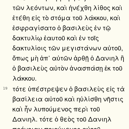
τῶν λεόντων, καὶ ἠνέχθη λίθος καὶ
ἐτέθη εἰς τὸ στόμα τοῦ λάκκου, καὶ
ἐσφραγίσατο ὁ βασιλεὺς ἐν τῷ
δακτυλίῳ ἑαυτοῦ καὶ ἐν τοῖς
δακτυλίοις τῶν μεγιστάνων αὐτοῦ,
ὅπως μὴ ἀπ᾿ αὐτῶν ἀρθῇ ὁ Δανιηλ ἢ
ὁ βασιλεὺς αὐτὸν ἀνασπάσῃ ἐκ τοῦ
λάκκου.
τότε ὑπέστρεψεν ὁ βασιλεὺς εἰς τὰ
19
βασίλεια αὐτοῦ καὶ ηὐλίσθη νῆστις
καὶ ἦν λυπούμενος περὶ τοῦ
Δανιηλ. τότε ὁ θεὸς τοῦ Δανιηλ
πρόνοιαν ποιούμενος αὐτοῦ