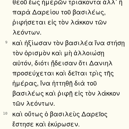
θεοῦ ἕως ἡμερῶν τριάκοντα ἀλλ᾿ ἢ
παρὰ Δαρείου τοῦ βασιλέως,
ῥιφήσεται εἰς τὸν λάκκον τῶν
λεόντων.
καὶ ἠξίωσαν τὸν βασιλέα ἵνα στήσῃ
9
τὸν ὁρισμὸν καὶ μὴ ἀλλοιώσῃ
αὐτόν, διότι ᾔδεισαν ὅτι Δανιηλ
προσεύχεται καὶ δεῖται τρὶς τῆς
ἡμέρας, ἵνα ἡττηθῇ διὰ τοῦ
βασιλέως καὶ ῥιφῇ εἰς τὸν λάκκον
τῶν λεόντων.
καὶ οὕτως ὁ βασιλεὺς Δαρεῖος
10
ἔστησε καὶ ἐκύρωσεν.