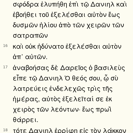
σφόδρα ἐλυπήθη ἐπὶ τῷ Δανιηλ καὶ
ἐβοήθει τοῦ ἐξελέσθαι αὐτὸν ἕως
δυσμῶν ἡλίου ἀπὸ τῶν χειρῶν τῶν
σατραπῶν
καὶ οὐκ ἠδύνατο ἐξελέσθαι αὐτὸν
16
ἀπ᾿ αὐτῶν.
ἀναβοήσας δὲ Δαρεῖος ὁ βασιλεὺς
17
εἶπε τῷ Δανιηλ Ὁ θεός σου, ᾧ σὺ
λατρεύεις ἐνδελεχῶς τρὶς τῆς
ἡμέρας, αὐτὸς ἐξελεῖταί σε ἐκ
χειρὸς τῶν λεόντων· ἕως πρωῒ
θάρρει.
τότε Δανιηλ ἐρρίφη εἰς τὸν λάκκον
18