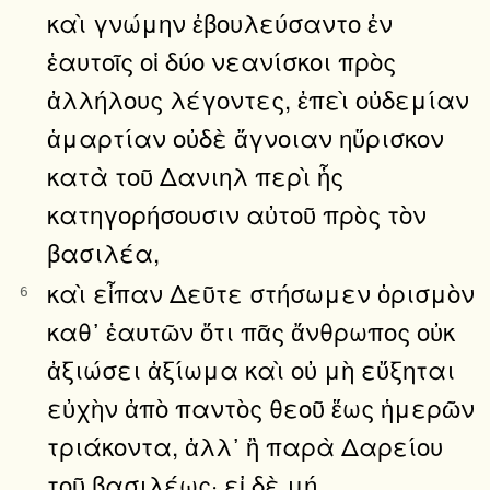
καὶ γνώμην ἐβουλεύσαντο ἐν
ἑαυτοῖς οἱ δύο νεανίσκοι πρὸς
ἀλλήλους λέγοντες, ἐπεὶ οὐδεμίαν
ἁμαρτίαν οὐδὲ ἄγνοιαν ηὕρισκον
κατὰ τοῦ Δανιηλ περὶ ἧς
κατηγορήσουσιν αὐτοῦ πρὸς τὸν
βασιλέα,
καὶ εἶπαν Δεῦτε στήσωμεν ὁρισμὸν
6
καθ᾿ ἑαυτῶν ὅτι πᾶς ἄνθρωπος οὐκ
ἀξιώσει ἀξίωμα καὶ οὐ μὴ εὔξηται
εὐχὴν ἀπὸ παντὸς θεοῦ ἕως ἡμερῶν
τριάκοντα, ἀλλ᾿ ἢ παρὰ Δαρείου
τοῦ βασιλέως· εἰ δὲ μή,