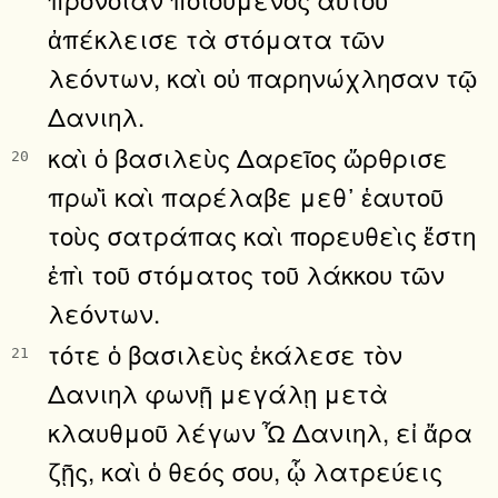
ἀπέκλεισε τὰ στόματα τῶν
λεόντων, καὶ οὐ παρηνώχλησαν τῷ
Δανιηλ.
καὶ ὁ βασιλεὺς Δαρεῖος ὤρθρισε
20
πρωῒ καὶ παρέλαβε μεθ᾿ ἑαυτοῦ
τοὺς σατράπας καὶ πορευθεὶς ἔστη
ἐπὶ τοῦ στόματος τοῦ λάκκου τῶν
λεόντων.
τότε ὁ βασιλεὺς ἐκάλεσε τὸν
21
Δανιηλ φωνῇ μεγάλῃ μετὰ
κλαυθμοῦ λέγων Ὦ Δανιηλ, εἰ ἄρα
ζῇς, καὶ ὁ θεός σου, ᾧ λατρεύεις