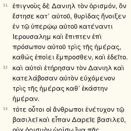
ἐπιγνοὺς δὲ Δανιηλ τὸν ὁρισμόν, ὃν
11
ἔστησε κατ᾿ αὐτοῦ, θυρίδας ἤνοιξεν
ἐν τῷ ὑπερῴῳ αὐτοῦ κατέναντι
Ιερουσαλημ καὶ ἔπιπτεν ἐπὶ
πρόσωπον αὐτοῦ τρὶς τῆς ἡμέρας,
καθὼς ἐποίει ἔμπροσθεν, καὶ ἐδεῖτο.
καὶ αὐτοὶ ἐτήρησαν τὸν Δανιηλ καὶ
12
κατελάβοσαν αὐτὸν εὐχόμενον
τρὶς τῆς ἡμέρας καθ᾿ ἑκάστην
ἡμέραν.
τότε οὗτοι οἱ ἄνθρωποι ἐνέτυχον τῷ
13
βασιλεῖ καὶ εἶπαν Δαρεῖε βασιλεῦ,
οὐχ ὁρισμὸν ὡρίσω ἵνα πᾶς