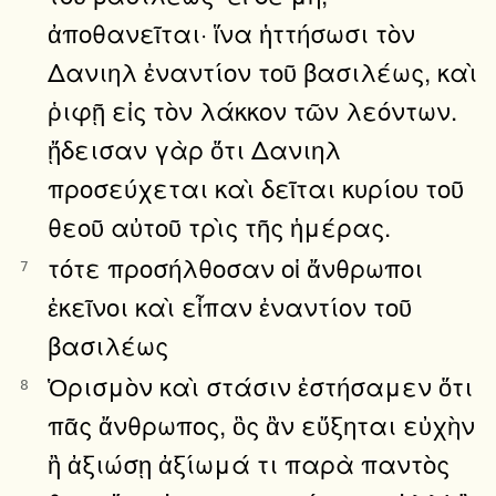
ἀποθανεῖται· ἵνα ἡττήσωσι τὸν
Δανιηλ ἐναντίον τοῦ βασιλέως, καὶ
ῥιφῇ εἰς τὸν λάκκον τῶν λεόντων.
ᾔδεισαν γὰρ ὅτι Δανιηλ
προσεύχεται καὶ δεῖται κυρίου τοῦ
θεοῦ αὐτοῦ τρὶς τῆς ἡμέρας.
τότε προσήλθοσαν οἱ ἄνθρωποι
7
ἐκεῖνοι καὶ εἶπαν ἐναντίον τοῦ
βασιλέως
Ὁρισμὸν καὶ στάσιν ἐστήσαμεν ὅτι
8
πᾶς ἄνθρωπος, ὃς ἂν εὔξηται εὐχὴν
ἢ ἀξιώσῃ ἀξίωμά τι παρὰ παντὸς