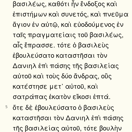
βασιλέως, καθότι ἦν ἔνδοξος καὶ
ἐπιστήμων καὶ συνετός, καὶ πνεῦμα
ἅγιον ἐν αὐτῷ, καὶ εὐοδούμενος ἐν
ταῖς πραγματείαις τοῦ βασιλέως,
αἷς ἔπρασσε. τότε ὁ βασιλεὺς
ἐβουλεύσατο καταστῆσαι τὸν
Δανιηλ ἐπὶ πάσης τῆς βασιλείας
αὐτοῦ καὶ τοὺς δύο ἄνδρας, οὓς
κατέστησε μετ᾿ αὐτοῦ, καὶ
σατράπας ἑκατὸν εἴκοσι ἑπτά.
ὅτε δὲ ἐβουλεύσατο ὁ βασιλεὺς
5
καταστῆσαι τὸν Δανιηλ ἐπὶ πάσης
τῆς βασιλείας αὐτοῦ, τότε βουλὴν