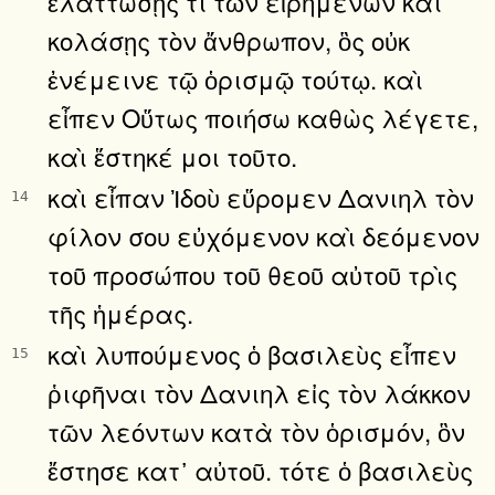
ἐλαττώσῃς τι τῶν εἰρημένων καὶ
κολάσῃς τὸν ἄνθρωπον, ὃς οὐκ
ἐνέμεινε τῷ ὁρισμῷ τούτῳ. καὶ
εἶπεν Οὕτως ποιήσω καθὼς λέγετε,
καὶ ἕστηκέ μοι τοῦτο.
καὶ εἶπαν Ἰδοὺ εὕρομεν Δανιηλ τὸν
14
φίλον σου εὐχόμενον καὶ δεόμενον
τοῦ προσώπου τοῦ θεοῦ αὐτοῦ τρὶς
τῆς ἡμέρας.
καὶ λυπούμενος ὁ βασιλεὺς εἶπεν
15
ῥιφῆναι τὸν Δανιηλ εἰς τὸν λάκκον
τῶν λεόντων κατὰ τὸν ὁρισμόν, ὃν
ἔστησε κατ᾿ αὐτοῦ. τότε ὁ βασιλεὺς