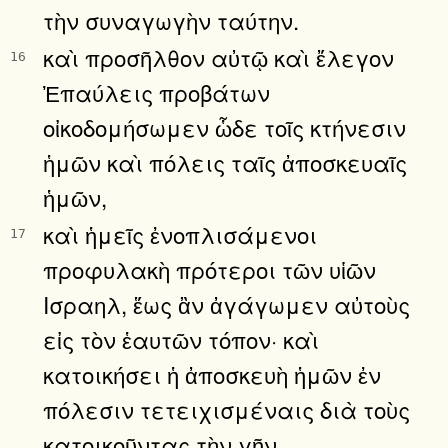
τὴν συναγωγὴν ταύτην.
καὶ προσῆλθον αὐτῷ καὶ ἔλεγον
16
Ἐπαύλεις προβάτων
οἰκοδομήσωμεν ὧδε τοῖς κτήνεσιν
ἡμῶν καὶ πόλεις ταῖς ἀποσκευαῖς
ἡμῶν,
καὶ ἡμεῖς ἐνοπλισάμενοι
17
προφυλακὴ πρότεροι τῶν υἱῶν
Ισραηλ, ἕως ἂν ἀγάγωμεν αὐτοὺς
εἰς τὸν ἑαυτῶν τόπον· καὶ
κατοικήσει ἡ ἀποσκευὴ ἡμῶν ἐν
πόλεσιν τετειχισμέναις διὰ τοὺς
κατοικοῦντας τὴν γῆν.