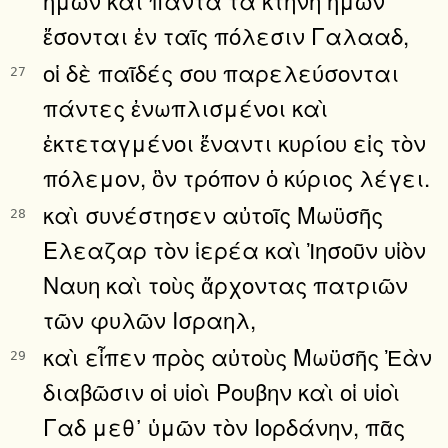
ἔσονται ἐν ταῖς πόλεσιν Γαλααδ,
οἱ δὲ παῖδές σου παρελεύσονται
27
πάντες ἐνωπλισμένοι καὶ
ἐκτεταγμένοι ἔναντι κυρίου εἰς τὸν
πόλεμον, ὃν τρόπον ὁ κύριος λέγει.
καὶ συνέστησεν αὐτοῖς Μωϋσῆς
28
Ελεαζαρ τὸν ἱερέα καὶ Ἰησοῦν υἱὸν
Ναυη καὶ τοὺς ἄρχοντας πατριῶν
τῶν φυλῶν Ισραηλ,
καὶ εἶπεν πρὸς αὐτοὺς Μωϋσῆς Ἐὰν
29
διαβῶσιν οἱ υἱοὶ Ρουβην καὶ οἱ υἱοὶ
Γαδ μεθ᾿ ὑμῶν τὸν Ιορδάνην, πᾶς