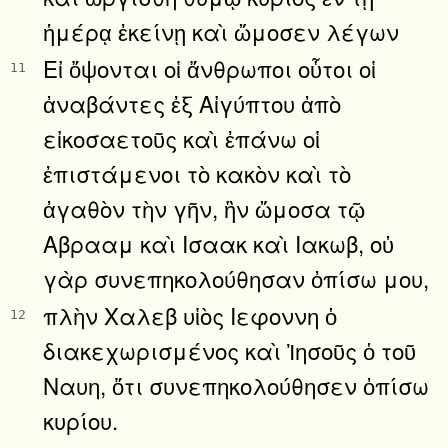
ἡμέρᾳ ἐκείνῃ καὶ ὤμοσεν λέγων
Εἰ ὄψονται οἱ ἄνθρωποι οὗτοι οἱ
11
ἀναβάντες ἐξ Αἰγύπτου ἀπὸ
εἰκοσαετοῦς καὶ ἐπάνω οἱ
ἐπιστάμενοι τὸ κακὸν καὶ τὸ
ἀγαθὸν τὴν γῆν, ἣν ὤμοσα τῷ
Αβρααμ καὶ Ισαακ καὶ Ιακωβ, οὐ
γὰρ συνεπηκολούθησαν ὀπίσω μου,
πλὴν Χαλεβ υἱὸς Ιεφοννη ὁ
12
διακεχωρισμένος καὶ Ἰησοῦς ὁ τοῦ
Ναυη, ὅτι συνεπηκολούθησεν ὀπίσω
κυρίου.