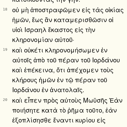
οὐ μὴ ἀποστραφῶμεν εἰς τὰς οἰκίας
18
ἡμῶν, ἕως ἂν καταμερισθῶσιν οἱ
υἱοὶ Ισραηλ ἕκαστος εἰς τὴν
κληρονομίαν αὐτοῦ·
καὶ οὐκέτι κληρονομήσωμεν ἐν
19
αὐτοῖς ἀπὸ τοῦ πέραν τοῦ Ιορδάνου
καὶ ἐπέκεινα, ὅτι ἀπέχομεν τοὺς
κλήρους ἡμῶν ἐν τῷ πέραν τοῦ
Ιορδάνου ἐν ἀνατολαῖς.
καὶ εἶπεν πρὸς αὐτοὺς Μωϋσῆς Ἐὰν
20
ποιήσητε κατὰ τὸ ῥῆμα τοῦτο, ἐὰν
ἐξοπλίσησθε ἔναντι κυρίου εἰς