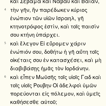
καὶ Σεβαμα καὶ Ναβαυ καὶ Βαιαν,
τὴν γῆν, ἣν παρέδωκεν κύριος
4
ἐνώπιον τῶν υἱῶν Ισραηλ, γῆ
κτηνοτρόφος ἐστίν, καὶ τοῖς παισίν
σου κτήνη ὑπάρχει.
καὶ ἔλεγον Εἰ εὕρομεν χάριν
5
ἐνώπιόν σου, δοθήτω ἡ γῆ αὕτη τοῖς
οἰκέταις σου ἐν κατασχέσει, καὶ μὴ
διαβιβάσῃς ἡμᾶς τὸν Ιορδάνην.
καὶ εἶπεν Μωϋσῆς τοῖς υἱοῖς Γαδ καὶ
6
τοῖς υἱοῖς Ρουβην Οἱ ἀδελφοὶ ὑμῶν
πορεύονται εἰς πόλεμον, καὶ ὑμεῖς
καθήσεσθε αὐτοῦ;