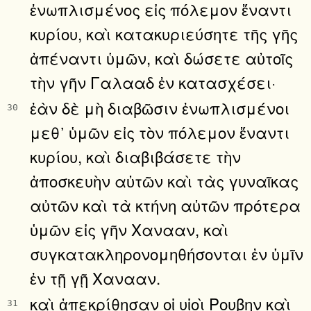
ἐνωπλισμένος εἰς πόλεμον ἔναντι
κυρίου, καὶ κατακυριεύσητε τῆς γῆς
ἀπέναντι ὑμῶν, καὶ δώσετε αὐτοῖς
τὴν γῆν Γαλααδ ἐν κατασχέσει·
ἐὰν δὲ μὴ διαβῶσιν ἐνωπλισμένοι
30
μεθ᾿ ὑμῶν εἰς τὸν πόλεμον ἔναντι
κυρίου, καὶ διαβιβάσετε τὴν
ἀποσκευὴν αὐτῶν καὶ τὰς γυναῖκας
αὐτῶν καὶ τὰ κτήνη αὐτῶν πρότερα
ὑμῶν εἰς γῆν Χανααν, καὶ
συγκατακληρονομηθήσονται ἐν ὑμῖν
ἐν τῇ γῇ Χανααν.
καὶ ἀπεκρίθησαν οἱ υἱοὶ Ρουβην καὶ
31