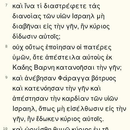
καὶ ἵνα τί διαστρέφετε τὰς
7
διανοίας τῶν υἱῶν Ισραηλ μὴ
διαβῆναι εἰς τὴν γῆν, ἣν κύριος
δίδωσιν αὐτοῖς;
οὐχ οὕτως ἐποίησαν οἱ πατέρες
8
ὑμῶν, ὅτε ἀπέστειλα αὐτοὺς ἐκ
Καδης Βαρνη κατανοῆσαι τὴν γῆν;
καὶ ἀνέβησαν Φάραγγα βότρυος
9
καὶ κατενόησαν τὴν γῆν καὶ
ἀπέστησαν τὴν καρδίαν τῶν υἱῶν
Ισραηλ, ὅπως μὴ εἰσέλθωσιν εἰς τὴν
γῆν, ἣν ἔδωκεν κύριος αὐτοῖς.
καὶ ὠργίσθη θυμῷ κύριος ἐν τῇ
10