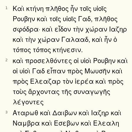
Καὶ κτήνη πλῆθος ἦν τοῖς υἱοῖς
1
Ρουβην καὶ τοῖς υἱοῖς Γαδ, πλῆθος
σφόδρα· καὶ εἶδον τὴν χώραν Ιαζηρ
καὶ τὴν χώραν Γαλααδ, καὶ ἦν ὁ
τόπος τόπος κτήνεσιν.
καὶ προσελθόντες οἱ υἱοὶ Ρουβην καὶ
2
οἱ υἱοὶ Γαδ εἶπαν πρὸς Μωυσῆν καὶ
πρὸς Ελεαζαρ τὸν ἱερέα καὶ πρὸς
τοὺς ἄρχοντας τῆς συναγωγῆς
λέγοντες
Αταρωθ καὶ Δαιβων καὶ Ιαζηρ καὶ
3
Ναμβρα καὶ Εσεβων καὶ Ελεαλη