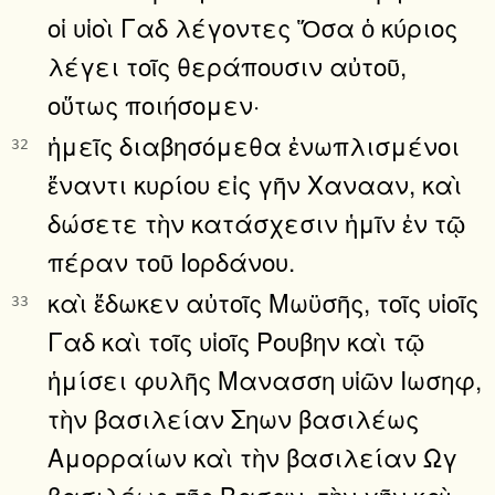
οἱ υἱοὶ Γαδ λέγοντες Ὅσα ὁ κύριος
λέγει τοῖς θεράπουσιν αὐτοῦ,
οὕτως ποιήσομεν·
ἡμεῖς διαβησόμεθα ἐνωπλισμένοι
32
ἔναντι κυρίου εἰς γῆν Χανααν, καὶ
δώσετε τὴν κατάσχεσιν ἡμῖν ἐν τῷ
πέραν τοῦ Ιορδάνου.
καὶ ἔδωκεν αὐτοῖς Μωϋσῆς, τοῖς υἱοῖς
33
Γαδ καὶ τοῖς υἱοῖς Ρουβην καὶ τῷ
ἡμίσει φυλῆς Μανασση υἱῶν Ιωσηφ,
τὴν βασιλείαν Σηων βασιλέως
Αμορραίων καὶ τὴν βασιλείαν Ωγ
βασιλέως τῆς Βασαν, τὴν γῆν καὶ