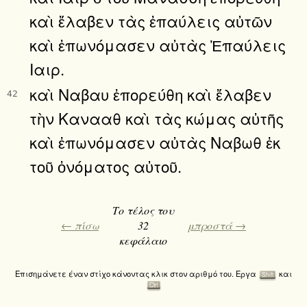
καὶ ἔλαβεν τὰς ἐπαύλεις αὐτῶν
καὶ ἐπωνόμασεν αὐτὰς Ἐπαύλεις
Ιαιρ.
καὶ Ναβαυ ἐπορεύθη καὶ ἔλαβεν
42
τὴν Κανααθ καὶ τὰς κώμας αὐτῆς
καὶ ἐπωνόμασεν αὐτὰς Ναβωθ ἐκ
τοῦ ὀνόματος αὐτοῦ.
Το τέλος του
← πίσω
32
μπροστά →
κεφάλαιο
Επισημάνετε έναν στίχο κάνοντας κλικ στον αριθμό του. Εργα
και
Shift
Ctrl