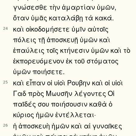
γνώσεσθε τὴν ἁμαρτίαν ὑμῶν,
ὅταν ὑμᾶς καταλάβῃ τὰ κακά.
καὶ οἰκοδομήσετε ὑμῖν αὐτοῖς
24
πόλεις τῇ ἀποσκευῇ ὑμῶν καὶ
ἐπαύλεις τοῖς κτήνεσιν ὑμῶν καὶ τὸ
ἐκπορευόμενον ἐκ τοῦ στόματος
ὑμῶν ποιήσετε.
καὶ εἶπαν οἱ υἱοὶ Ρουβην καὶ οἱ υἱοὶ
25
Γαδ πρὸς Μωυσῆν λέγοντες Οἱ
παῖδές σου ποιήσουσιν καθὰ ὁ
κύριος ἡμῶν ἐντέλλεται·
ἡ ἀποσκευὴ ἡμῶν καὶ αἱ γυναῖκες
26
ἡμῶν καὶ πάντα τὰ κτήνη ἡμῶν