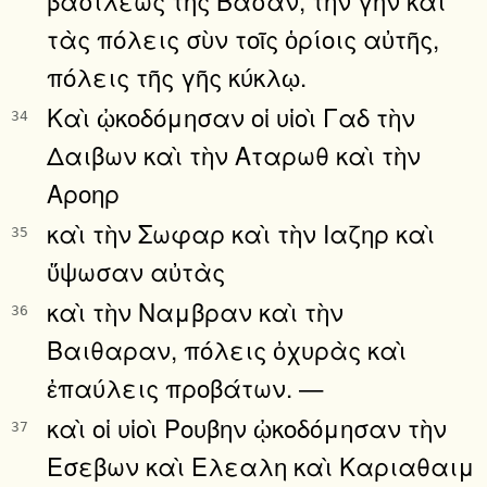
τὰς πόλεις σὺν τοῖς ὁρίοις αὐτῆς,
πόλεις τῆς γῆς κύκλῳ.
Καὶ ᾠκοδόμησαν οἱ υἱοὶ Γαδ τὴν
34
Δαιβων καὶ τὴν Αταρωθ καὶ τὴν
Αροηρ
καὶ τὴν Σωφαρ καὶ τὴν Ιαζηρ καὶ
35
ὕψωσαν αὐτὰς
καὶ τὴν Ναμβραν καὶ τὴν
36
Βαιθαραν, πόλεις ὀχυρὰς καὶ
ἐπαύλεις προβάτων. —
καὶ οἱ υἱοὶ Ρουβην ᾠκοδόμησαν τὴν
37
Εσεβων καὶ Ελεαλη καὶ Καριαθαιμ