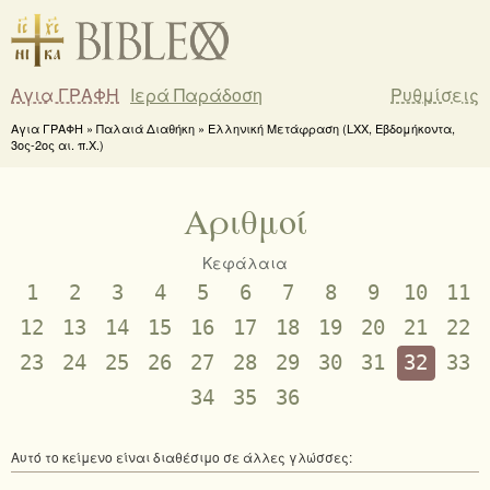
Αγια ΓΡΑΦΗ
Ιερά Παράδοση
Ρυθμίσεις
Αγια ΓΡΑΦΗ » Παλαιά Διαθήκη » Ελληνική Μετάφραση (LXX, Εβδομήκοντα,
3ος-2ος αι. π.Χ.)
Αριθμοί
Κεφάλαια
1
2
3
4
5
6
7
8
9
10
11
12
13
14
15
16
17
18
19
20
21
22
23
24
25
26
27
28
29
30
31
32
33
34
35
36
Αυτό το κείμενο είναι διαθέσιμο σε άλλες γλώσσες: