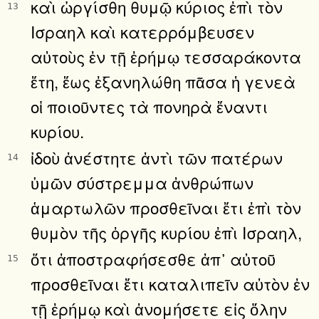
καὶ ὠργίσθη θυμῷ κύριος ἐπὶ τὸν
13
Ισραηλ καὶ κατερρόμβευσεν
αὐτοὺς ἐν τῇ ἐρήμῳ τεσσαράκοντα
ἔτη, ἕως ἐξανηλώθη πᾶσα ἡ γενεὰ
οἱ ποιοῦντες τὰ πονηρὰ ἔναντι
κυρίου.
ἰδοὺ ἀνέστητε ἀντὶ τῶν πατέρων
14
ὑμῶν σύστρεμμα ἀνθρώπων
ἁμαρτωλῶν προσθεῖναι ἔτι ἐπὶ τὸν
θυμὸν τῆς ὀργῆς κυρίου ἐπὶ Ισραηλ,
ὅτι ἀποστραφήσεσθε ἀπ᾿ αὐτοῦ
15
προσθεῖναι ἔτι καταλιπεῖν αὐτὸν ἐν
τῇ ἐρήμῳ καὶ ἀνομήσετε εἰς ὅλην