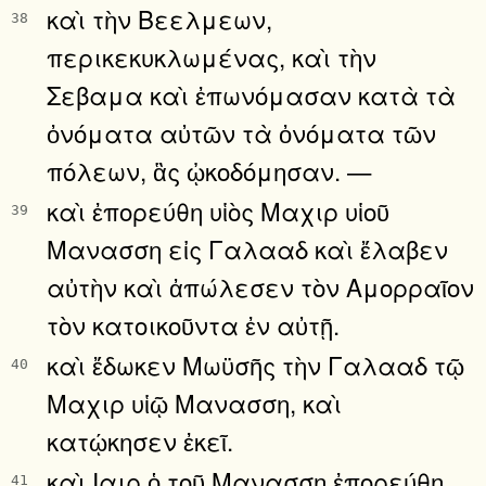
καὶ τὴν Βεελμεων,
38
περικεκυκλωμένας, καὶ τὴν
Σεβαμα καὶ ἐπωνόμασαν κατὰ τὰ
ὀνόματα αὐτῶν τὰ ὀνόματα τῶν
πόλεων, ἃς ᾠκοδόμησαν. —
καὶ ἐπορεύθη υἱὸς Μαχιρ υἱοῦ
39
Μανασση εἰς Γαλααδ καὶ ἔλαβεν
αὐτὴν καὶ ἀπώλεσεν τὸν Αμορραῖον
τὸν κατοικοῦντα ἐν αὐτῇ.
καὶ ἔδωκεν Μωϋσῆς τὴν Γαλααδ τῷ
40
Μαχιρ υἱῷ Μανασση, καὶ
κατῴκησεν ἐκεῖ.
καὶ Ιαιρ ὁ τοῦ Μανασση ἐπορεύθη
41