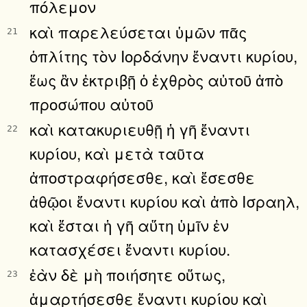
πόλεμον
καὶ παρελεύσεται ὑμῶν πᾶς
21
ὁπλίτης τὸν Ιορδάνην ἔναντι κυρίου,
ἕως ἂν ἐκτριβῇ ὁ ἐχθρὸς αὐτοῦ ἀπὸ
προσώπου αὐτοῦ
καὶ κατακυριευθῇ ἡ γῆ ἔναντι
22
κυρίου, καὶ μετὰ ταῦτα
ἀποστραφήσεσθε, καὶ ἔσεσθε
ἀθῷοι ἔναντι κυρίου καὶ ἀπὸ Ισραηλ,
καὶ ἔσται ἡ γῆ αὕτη ὑμῖν ἐν
κατασχέσει ἔναντι κυρίου.
ἐὰν δὲ μὴ ποιήσητε οὕτως,
23
ἁμαρτήσεσθε ἔναντι κυρίου καὶ