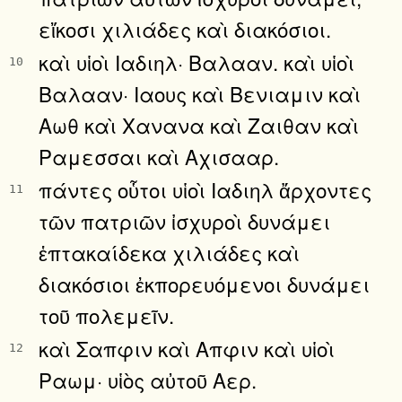
εἴκοσι χιλιάδες καὶ διακόσιοι.
καὶ υἱοὶ Ιαδιηλ· Βαλααν. καὶ υἱοὶ
10
Βαλααν· Ιαους καὶ Βενιαμιν καὶ
Αωθ καὶ Χανανα καὶ Ζαιθαν καὶ
Ραμεσσαι καὶ Αχισααρ.
πάντες οὗτοι υἱοὶ Ιαδιηλ ἄρχοντες
11
τῶν πατριῶν ἰσχυροὶ δυνάμει
ἑπτακαίδεκα χιλιάδες καὶ
διακόσιοι ἐκπορευόμενοι δυνάμει
τοῦ πολεμεῖν.
καὶ Σαπφιν καὶ Απφιν καὶ υἱοὶ
12
Ραωμ· υἱὸς αὐτοῦ Αερ.