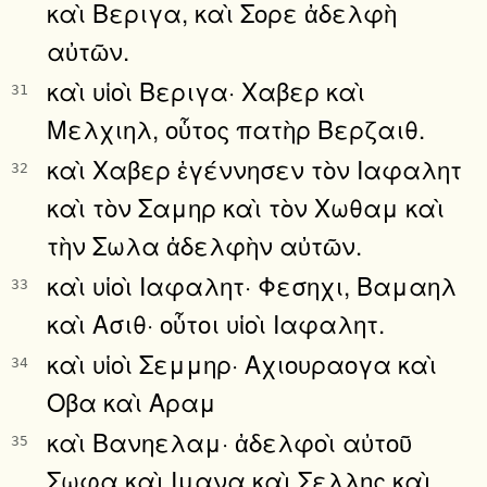
καὶ Βεριγα, καὶ Σορε ἀδελφὴ
αὐτῶν.
καὶ υἱοὶ Βεριγα· Χαβερ καὶ
31
Μελχιηλ, οὗτος πατὴρ Βερζαιθ.
καὶ Χαβερ ἐγέννησεν τὸν Ιαφαλητ
32
καὶ τὸν Σαμηρ καὶ τὸν Χωθαμ καὶ
τὴν Σωλα ἀδελφὴν αὐτῶν.
καὶ υἱοὶ Ιαφαλητ· Φεσηχι, Βαμαηλ
33
καὶ Ασιθ· οὗτοι υἱοὶ Ιαφαλητ.
καὶ υἱοὶ Σεμμηρ· Αχιουραογα καὶ
34
Οβα καὶ Αραμ
καὶ Βανηελαμ· ἀδελφοὶ αὐτοῦ
35
Σωφα καὶ Ιμανα καὶ Σελλης καὶ