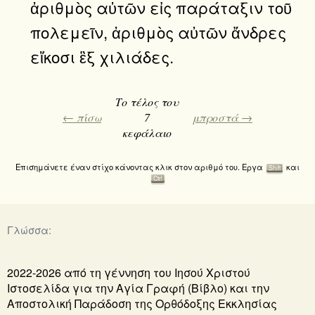
ἀριθμὸς αὐτῶν εἰς παράταξιν τοῦ
πολεμεῖν, ἀριθμὸς αὐτῶν ἄνδρες
εἴκοσι ἓξ χιλιάδες.
Το τέλος του
← πίσω
7
μπροστά →
κεφάλαιο
Επισημάνετε έναν στίχο κάνοντας κλικ στον αριθμό του. Εργα
και
Shift
Ctrl
Γλώσσα:
2022-2026 από τη γέννηση του Ιησού Χριστού
Ιστοσελίδα για την Αγία Γραφή (Βίβλο) και την
Αποστολική Παράδοση της Ορθόδοξης Εκκλησίας