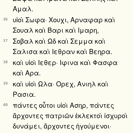
Αμαλ.
υἱοὶ Σωφα· Χουχι, Αρναφαρ καὶ
36
Σουαλ καὶ Βαρι καὶ Ιμαρη,
Σοβαλ καὶ Ωδ καὶ Σεμμα καὶ
37
Σαλισα καὶ Ιεθραν καὶ Βεηρα.
καὶ υἱοὶ Ιεθερ· Ιφινα καὶ Φασφα
38
καὶ Αρα.
καὶ υἱοὶ Ωλα· Ορεχ, Ανιηλ καὶ
39
Ρασια.
πάντες οὗτοι υἱοὶ Ασηρ, πάντες
40
ἄρχοντες πατριῶν ἐκλεκτοὶ ἰσχυροὶ
δυνάμει, ἄρχοντες ἡγούμενοι·