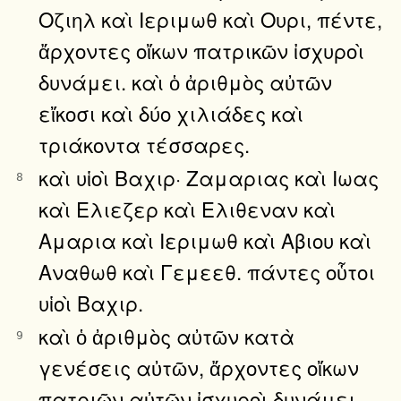
Οζιηλ καὶ Ιεριμωθ καὶ Ουρι, πέντε,
ἄρχοντες οἴκων πατρικῶν ἰσχυροὶ
δυνάμει. καὶ ὁ ἀριθμὸς αὐτῶν
εἴκοσι καὶ δύο χιλιάδες καὶ
τριάκοντα τέσσαρες.
καὶ υἱοὶ Βαχιρ· Ζαμαριας καὶ Ιωας
8
καὶ Ελιεζερ καὶ Ελιθεναν καὶ
Αμαρια καὶ Ιεριμωθ καὶ Αβιου καὶ
Αναθωθ καὶ Γεμεεθ. πάντες οὗτοι
υἱοὶ Βαχιρ.
καὶ ὁ ἀριθμὸς αὐτῶν κατὰ
9
γενέσεις αὐτῶν, ἄρχοντες οἴκων
πατριῶν αὐτῶν ἰσχυροὶ δυνάμει,