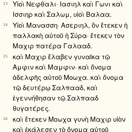
Υἱοὶ Νεφθαλι· Ιασιηλ καὶ Γωνι καὶ
13
Ισσιηρ καὶ Σαλωμ, υἱοὶ Βαλαα.
Υἱοὶ Μανασση· Ασεριηλ, ὃν ἔτεκεν ἡ
14
παλλακὴ αὐτοῦ ἡ Σύρα· ἔτεκεν τὸν
Μαχιρ πατέρα Γαλααδ.
καὶ Μαχιρ ἔλαβεν γυναῖκα τῷ
15
Αμφιν καὶ Μαμφιν· καὶ ὄνομα
ἀδελφῆς αὐτοῦ Μοωχα. καὶ ὄνομα
τῷ δευτέρῳ Σαλπααδ, καὶ
ἐγεννήθησαν τῷ Σαλπααδ
θυγατέρες.
καὶ ἔτεκεν Μοωχα γυνὴ Μαχιρ υἱὸν
16
καὶ ἐκάλεσεν τὸ ὄνομα αὐτοῦ