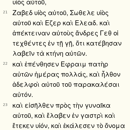
υἱὸς αὐτοῦ,
Ζαβεδ υἱὸς αὐτοῦ, Σωθελε υἱὸς
21
αὐτοῦ καὶ Εζερ καὶ Ελεαδ. καὶ
ἀπέκτειναν αὐτοὺς ἄνδρες Γεθ οἱ
τεχθέντες ἐν τῇ γῇ, ὅτι κατέβησαν
λαβεῖν τὰ κτήνη αὐτῶν.
καὶ ἐπένθησεν Εφραιμ πατὴρ
22
αὐτῶν ἡμέρας πολλάς, καὶ ἦλθον
ἀδελφοὶ αὐτοῦ τοῦ παρακαλέσαι
αὐτόν.
καὶ εἰσῆλθεν πρὸς τὴν γυναῖκα
23
αὐτοῦ, καὶ ἔλαβεν ἐν γαστρὶ καὶ
ἔτεκεν υἱόν, καὶ ἐκάλεσεν τὸ ὄνομα