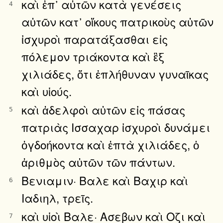
καὶ ἐπ᾿ αὐτῶν κατὰ γενέσεις
4
αὐτῶν κατ᾿ οἴκους πατρικοὺς αὐτῶν
ἰσχυροὶ παρατάξασθαι εἰς
πόλεμον τριάκοντα καὶ ἓξ
χιλιάδες, ὅτι ἐπλήθυναν γυναῖκας
καὶ υἱούς.
καὶ ἀδελφοὶ αὐτῶν εἰς πάσας
5
πατριὰς Ισσαχαρ ἰσχυροὶ δυνάμει
ὀγδοήκοντα καὶ ἑπτὰ χιλιάδες, ὁ
ἀριθμὸς αὐτῶν τῶν πάντων.
Βενιαμιν· Βαλε καὶ Βαχιρ καὶ
6
Ιαδιηλ, τρεῖς.
καὶ υἱοὶ Βαλε· Ασεβων καὶ Οζι καὶ
7