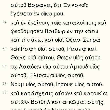
αὐτοῦ Βαραγα, ὅτι Ἐν κακοῖς
ἐγένετο ἐν οἴκῳ μου.
καὶ ἐν ἐκείνοις τοῖς καταλοίποις καὶ
24
ᾠκοδόμησεν Βαιθωρων τὴν κάτω
καὶ τὴν ἄνω. καὶ υἱοὶ Οζαν· Σεηρα
καὶ Ραφη υἱοὶ αὐτοῦ, Ρασεφ καὶ
25
Θαλε υἱοὶ αὐτοῦ, Θαεν υἱὸς αὐτοῦ.
τῷ Λααδαν υἱῷ αὐτοῦ Αμιουδ υἱὸς
26
αὐτοῦ, Ελισαμα υἱὸς αὐτοῦ,
Νουμ υἱὸς αὐτοῦ, Ιησουε υἱὸς αὐτοῦ.
27
καὶ κατάσχεσις αὐτῶν καὶ κατοικία
28
αὐτῶν· Βαιθηλ καὶ αἱ κῶμαι αὐτῆς,
κατ᾿ ἀνατολὰς Νααραν, πρὸς