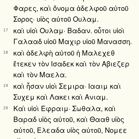
Φαρες, καὶ ὄνομα ἀδελφοῦ αὐτοῦ
Σορος· υἱὸς αὐτοῦ Ουλαμ.
καὶ υἱοὶ Ουλαμ· Βαδαν. οὗτοι υἱοὶ
17
Γαλααδ υἱοῦ Μαχιρ υἱοῦ Μανασση.
καὶ ἀδελφὴ αὐτοῦ ἡ Μαλεχεθ
18
ἔτεκεν τὸν Ισαδεκ καὶ τὸν Αβιεζερ
καὶ τὸν Μαελα.
καὶ ἦσαν υἱοὶ Σεμιρα· Ιααιμ καὶ
19
Συχεμ καὶ Λακει καὶ Ανιαμ.
Καὶ υἱοὶ Εφραιμ· Σωθαλα, καὶ
20
Βαραδ υἱὸς αὐτοῦ, καὶ Θααθ υἱὸς
αὐτοῦ, Ελεαδα υἱὸς αὐτοῦ, Νομεε