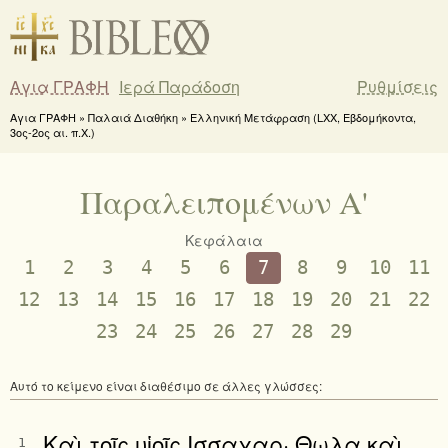
Αγια ΓΡΑΦΗ
Ιερά Παράδοση
Ρυθμίσεις
Αγια ΓΡΑΦΗ » Παλαιά Διαθήκη » Ελληνική Μετάφραση (LXX, Εβδομήκοντα,
3ος-2ος αι. π.Χ.)
Παραλειπομένων Α'
Κεφάλαια
1
2
3
4
5
6
7
8
9
10
11
12
13
14
15
16
17
18
19
20
21
22
23
24
25
26
27
28
29
Αυτό το κείμενο είναι διαθέσιμο σε άλλες γλώσσες:
Καὶ τοῖς υἱοῖς Ισσαχαρ· Θωλα καὶ
1