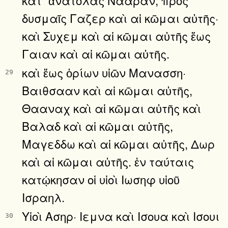
δυσμαῖς Γαζερ καὶ αἱ κῶμαι αὐτῆς·
καὶ Συχεμ καὶ αἱ κῶμαι αὐτῆς ἕως
Γαιαν καὶ αἱ κῶμαι αὐτῆς.
καὶ ἕως ὁρίων υἱῶν Μανασση·
29
Βαιθσααν καὶ αἱ κῶμαι αὐτῆς,
Θααναχ καὶ αἱ κῶμαι αὐτῆς καὶ
Βαλαδ καὶ αἱ κῶμαι αὐτῆς,
Μαγεδδω καὶ αἱ κῶμαι αὐτῆς, Δωρ
καὶ αἱ κῶμαι αὐτῆς. ἐν ταύταις
κατῴκησαν οἱ υἱοὶ Ιωσηφ υἱοῦ
Ισραηλ.
Υἱοὶ Ασηρ· Ιεμνα καὶ Ισουα καὶ Ισουι
30