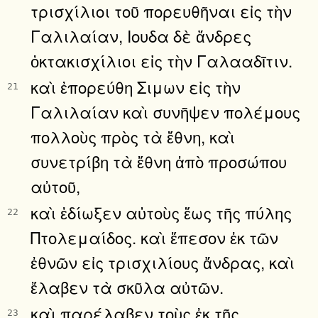
τρισχίλιοι τοῦ πορευθῆναι εἰς τὴν
Γαλιλαίαν, Ιουδα δὲ ἄνδρες
ὀκτακισχίλιοι εἰς τὴν Γαλααδῖτιν.
καὶ ἐπορεύθη Σιμων εἰς τὴν
21
Γαλιλαίαν καὶ συνῆψεν πολέμους
πολλοὺς πρὸς τὰ ἔθνη, καὶ
συνετρίβη τὰ ἔθνη ἀπὸ προσώπου
αὐτοῦ,
καὶ ἐδίωξεν αὐτοὺς ἕως τῆς πύλης
22
Πτολεμαίδος. καὶ ἔπεσον ἐκ τῶν
ἐθνῶν εἰς τρισχιλίους ἄνδρας, καὶ
ἔλαβεν τὰ σκῦλα αὐτῶν.
καὶ παρέλαβεν τοὺς ἐκ τῆς
23