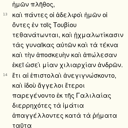
ἡμῶν πλῆθος,
καὶ πάντες οἱ ἀδελφοὶ ἡμῶν οἱ
13
ὄντες ἐν τοῖς Τουβίου
τεθανάτωνται, καὶ ᾐχμαλωτίκασιν
τὰς γυναῖκας αὐτῶν καὶ τὰ τέκνα
καὶ τὴν ἀποσκευὴν καὶ ἀπώλεσαν
ἐκεῖ ὡσεὶ μίαν χιλιαρχίαν ἀνδρῶν.
ἔτι αἱ ἐπιστολαὶ ἀνεγιγνώσκοντο,
14
καὶ ἰδοὺ ἄγγελοι ἕτεροι
παρεγένοντο ἐκ τῆς Γαλιλαίας
διερρηχότες τὰ ἱμάτια
ἀπαγγέλλοντες κατὰ τὰ ῥήματα
ταῦτα