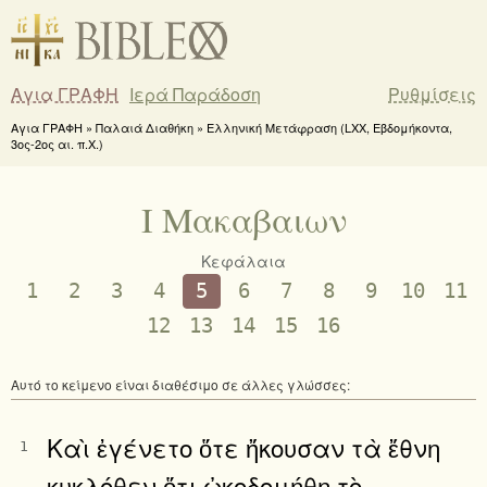
Αγια ΓΡΑΦΗ
Ιερά Παράδοση
Ρυθμίσεις
Αγια ΓΡΑΦΗ » Παλαιά Διαθήκη » Ελληνική Μετάφραση (LXX, Εβδομήκοντα,
3ος-2ος αι. π.Χ.)
I Μακαβαιων
Κεφάλαια
1
2
3
4
5
6
7
8
9
10
11
12
13
14
15
16
Αυτό το κείμενο είναι διαθέσιμο σε άλλες γλώσσες:
Καὶ ἐγένετο ὅτε ἤκουσαν τὰ ἔθνη
1
κυκλόθεν ὅτι ᾠκοδομήθη τὸ