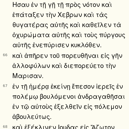
Ησαυ ἐν τῇ γῇ τῇ πρὸς νότον καὶ
ἐπάταξεν τὴν Χεβρων καὶ τὰς
θυγατέρας αὐτῆς καὶ καθεῖλεν τὰ
ὀχυρώματα αὐτῆς καὶ τοὺς πύργους
αὐτῆς ἐνεπύρισεν κυκλόθεν.
καὶ ἀπῆρεν τοῦ πορευθῆναι εἰς γῆν
66
ἀλλοφύλων καὶ διεπορεύετο τὴν
Μαρισαν.
ἐν τῇ ἡμέρᾳ ἐκείνῃ ἔπεσον ἱερεῖς ἐν
67
πολέμῳ βουλόμενοι ἀνδραγαθῆσαι
ἐν τῷ αὐτοὺς ἐξελθεῖν εἰς πόλεμον
ἀβουλεύτως.
καὶ ἐξέκλινεν Ιουδας εἰς Ἄζωτον
68