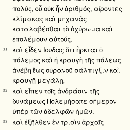
πολύς, οὗ οὐκ ἦν ἀριθμός, αἴροντες
κλίμακας καὶ μηχανὰς
καταλαβέσθαι τὸ ὀχύρωμα καὶ
ἐπολέμουν αὐτούς.
καὶ εἶδεν Ιουδας ὅτι ἦρκται ὁ
31
πόλεμος καὶ ἡ κραυγὴ τῆς πόλεως
ἀνέβη ἕως οὐρανοῦ σάλπιγξιν καὶ
κραυγῇ μεγάλῃ,
καὶ εἶπεν τοῖς ἀνδράσιν τῆς
32
δυνάμεως Πολεμήσατε σήμερον
ὑπὲρ τῶν ἀδελφῶν ἡμῶν.
καὶ ἐξῆλθεν ἐν τρισὶν ἀρχαῖς
33