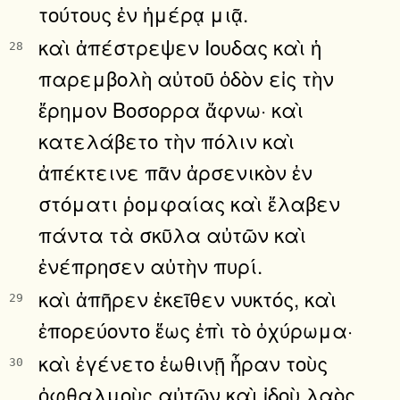
τούτους ἐν ἡμέρᾳ μιᾷ.
καὶ ἀπέστρεψεν Ιουδας καὶ ἡ
28
παρεμβολὴ αὐτοῦ ὁδὸν εἰς τὴν
ἔρημον Βοσορρα ἄφνω· καὶ
κατελάβετο τὴν πόλιν καὶ
ἀπέκτεινε πᾶν ἀρσενικὸν ἐν
στόματι ῥομφαίας καὶ ἔλαβεν
πάντα τὰ σκῦλα αὐτῶν καὶ
ἐνέπρησεν αὐτὴν πυρί.
καὶ ἀπῆρεν ἐκεῖθεν νυκτός, καὶ
29
ἐπορεύοντο ἕως ἐπὶ τὸ ὀχύρωμα·
καὶ ἐγένετο ἑωθινῇ ἦραν τοὺς
30
ὀφθαλμοὺς αὐτῶν καὶ ἰδοὺ λαὸς