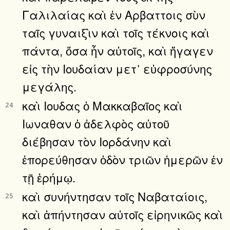
Γαλιλαίας καὶ ἐν Αρβαττοις σὺν
ταῖς γυναιξὶν καὶ τοῖς τέκνοις καὶ
πάντα, ὅσα ἦν αὐτοῖς, καὶ ἤγαγεν
εἰς τὴν Ιουδαίαν μετ᾿ εὐφροσύνης
μεγάλης.
καὶ Ιουδας ὁ Μακκαβαῖος καὶ
24
Ιωναθαν ὁ ἀδελφὸς αὐτοῦ
διέβησαν τὸν Ιορδάνην καὶ
ἐπορεύθησαν ὁδὸν τριῶν ἡμερῶν ἐν
τῇ ἐρήμῳ.
καὶ συνήντησαν τοῖς Ναβαταίοις,
25
καὶ ἀπήντησαν αὐτοῖς εἰρηνικῶς καὶ