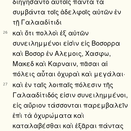
διηγήσαντο αὐτοῖς πάντα τὰ
συμβάντα τοῖς ἀδελφοῖς αὐτῶν ἐν
τῇ Γαλααδίτιδι
καὶ ὅτι πολλοὶ ἐξ αὐτῶν
26
συνειλημμένοι εἰσὶν εἰς Βοσορρα
καὶ Βοσορ ἐν Αλεμοις, Χασφω,
Μακεδ καὶ Καρναιν, πᾶσαι αἱ
πόλεις αὗται ὀχυραὶ καὶ μεγάλαι·
καὶ ἐν ταῖς λοιπαῖς πόλεσιν τῆς
27
Γαλααδίτιδός εἰσιν συνειλημμένοι,
εἰς αὔριον τάσσονται παρεμβαλεῖν
ἐπὶ τὰ ὀχυρώματα καὶ
καταλαβέσθαι καὶ ἐξᾶραι πάντας