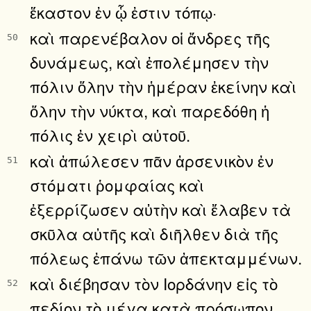
ἕκαστον ἐν ᾧ ἐστιν τόπῳ·
καὶ παρενέβαλον οἱ ἄνδρες τῆς
50
δυνάμεως, καὶ ἐπολέμησεν τὴν
πόλιν ὅλην τὴν ἡμέραν ἐκείνην καὶ
ὅλην τὴν νύκτα, καὶ παρεδόθη ἡ
πόλις ἐν χειρὶ αὐτοῦ.
καὶ ἀπώλεσεν πᾶν ἀρσενικὸν ἐν
51
στόματι ῥομφαίας καὶ
ἐξερρίζωσεν αὐτὴν καὶ ἔλαβεν τὰ
σκῦλα αὐτῆς καὶ διῆλθεν διὰ τῆς
πόλεως ἐπάνω τῶν ἀπεκταμμένων.
καὶ διέβησαν τὸν Ιορδάνην εἰς τὸ
52
πεδίον τὸ μέγα κατὰ πρόσωπον