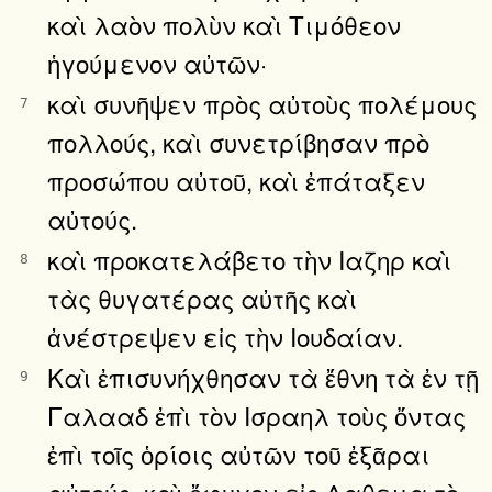
καὶ λαὸν πολὺν καὶ Τιμόθεον
ἡγούμενον αὐτῶν·
καὶ συνῆψεν πρὸς αὐτοὺς πολέμους
7
πολλούς, καὶ συνετρίβησαν πρὸ
προσώπου αὐτοῦ, καὶ ἐπάταξεν
αὐτούς.
καὶ προκατελάβετο τὴν Ιαζηρ καὶ
8
τὰς θυγατέρας αὐτῆς καὶ
ἀνέστρεψεν εἰς τὴν Ιουδαίαν.
Καὶ ἐπισυνήχθησαν τὰ ἔθνη τὰ ἐν τῇ
9
Γαλααδ ἐπὶ τὸν Ισραηλ τοὺς ὄντας
ἐπὶ τοῖς ὁρίοις αὐτῶν τοῦ ἐξᾶραι
αὐτούς, καὶ ἔφυγον εἰς Δαθεμα τὸ