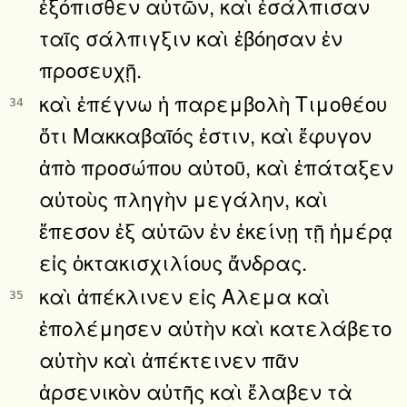
ἐξόπισθεν αὐτῶν, καὶ ἐσάλπισαν
ταῖς σάλπιγξιν καὶ ἐβόησαν ἐν
προσευχῇ.
καὶ ἐπέγνω ἡ παρεμβολὴ Τιμοθέου
34
ὅτι Μακκαβαῖός ἐστιν, καὶ ἔφυγον
ἀπὸ προσώπου αὐτοῦ, καὶ ἐπάταξεν
αὐτοὺς πληγὴν μεγάλην, καὶ
ἔπεσον ἐξ αὐτῶν ἐν ἐκείνῃ τῇ ἡμέρᾳ
εἰς ὀκτακισχιλίους ἄνδρας.
καὶ ἀπέκλινεν εἰς Αλεμα καὶ
35
ἐπολέμησεν αὐτὴν καὶ κατελάβετο
αὐτὴν καὶ ἀπέκτεινεν πᾶν
ἀρσενικὸν αὐτῆς καὶ ἔλαβεν τὰ