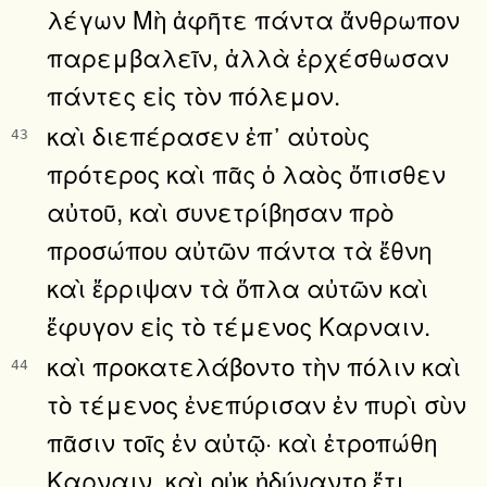
λέγων Μὴ ἀφῆτε πάντα ἄνθρωπον
παρεμβαλεῖν, ἀλλὰ ἐρχέσθωσαν
πάντες εἰς τὸν πόλεμον.
καὶ διεπέρασεν ἐπ᾿ αὐτοὺς
43
πρότερος καὶ πᾶς ὁ λαὸς ὄπισθεν
αὐτοῦ, καὶ συνετρίβησαν πρὸ
προσώπου αὐτῶν πάντα τὰ ἔθνη
καὶ ἔρριψαν τὰ ὅπλα αὐτῶν καὶ
ἔφυγον εἰς τὸ τέμενος Καρναιν.
καὶ προκατελάβοντο τὴν πόλιν καὶ
44
τὸ τέμενος ἐνεπύρισαν ἐν πυρὶ σὺν
πᾶσιν τοῖς ἐν αὐτῷ· καὶ ἐτροπώθη
Καρναιν, καὶ οὐκ ἠδύναντο ἔτι