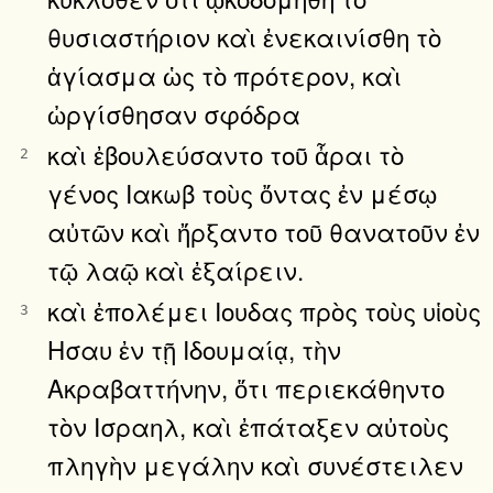
θυσιαστήριον καὶ ἐνεκαινίσθη τὸ
ἁγίασμα ὡς τὸ πρότερον, καὶ
ὠργίσθησαν σφόδρα
καὶ ἐβουλεύσαντο τοῦ ἆραι τὸ
2
γένος Ιακωβ τοὺς ὄντας ἐν μέσῳ
αὐτῶν καὶ ἤρξαντο τοῦ θανατοῦν ἐν
τῷ λαῷ καὶ ἐξαίρειν.
καὶ ἐπολέμει Ιουδας πρὸς τοὺς υἱοὺς
3
Ησαυ ἐν τῇ Ιδουμαίᾳ, τὴν
Ακραβαττήνην, ὅτι περιεκάθηντο
τὸν Ισραηλ, καὶ ἐπάταξεν αὐτοὺς
πληγὴν μεγάλην καὶ συνέστειλεν