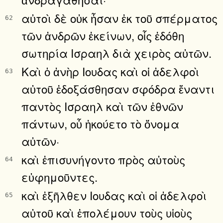
αὐτοὶ δὲ οὐκ ἦσαν ἐκ τοῦ σπέρματος
62
τῶν ἀνδρῶν ἐκείνων, οἷς ἐδόθη
σωτηρία Ισραηλ διὰ χειρὸς αὐτῶν.
Καὶ ὁ ἀνὴρ Ιουδας καὶ οἱ ἀδελφοὶ
63
αὐτοῦ ἐδοξάσθησαν σφόδρα ἔναντι
παντὸς Ισραηλ καὶ τῶν ἐθνῶν
πάντων, οὗ ἠκούετο τὸ ὄνομα
αὐτῶν·
καὶ ἐπισυνήγοντο πρὸς αὐτοὺς
64
εὐφημοῦντες.
καὶ ἐξῆλθεν Ιουδας καὶ οἱ ἀδελφοὶ
65
αὐτοῦ καὶ ἐπολέμουν τοὺς υἱοὺς