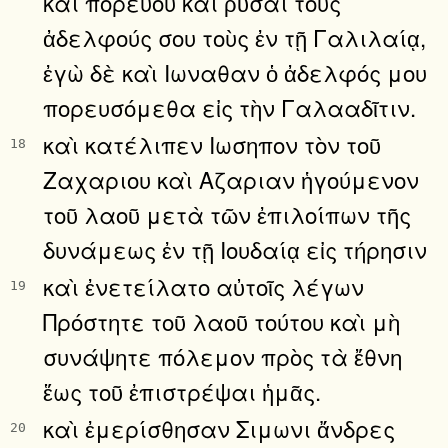
καὶ πορεύου καὶ ῥῦσαι τοὺς
ἀδελφούς σου τοὺς ἐν τῇ Γαλιλαίᾳ,
ἐγὼ δὲ καὶ Ιωναθαν ὁ ἀδελφός μου
πορευσόμεθα εἰς τὴν Γαλααδῖτιν.
καὶ κατέλιπεν Ιωσηπον τὸν τοῦ
18
Ζαχαριου καὶ Αζαριαν ἡγούμενον
τοῦ λαοῦ μετὰ τῶν ἐπιλοίπων τῆς
δυνάμεως ἐν τῇ Ιουδαίᾳ εἰς τήρησιν
καὶ ἐνετείλατο αὐτοῖς λέγων
19
Πρόστητε τοῦ λαοῦ τούτου καὶ μὴ
συνάψητε πόλεμον πρὸς τὰ ἔθνη
ἕως τοῦ ἐπιστρέψαι ἡμᾶς.
καὶ ἐμερίσθησαν Σιμωνι ἄνδρες
20