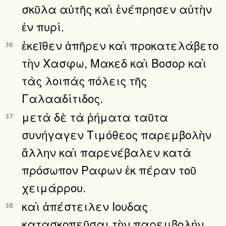
σκῦλα αὐτῆς καὶ ἐνέπρησεν αὐτὴν
ἐν πυρί.
ἐκεῖθεν ἀπῆρεν καὶ προκατελάβετο
36
τὴν Χασφω, Μακεδ καὶ Βοσορ καὶ
τὰς λοιπὰς πόλεις τῆς
Γαλααδίτιδος.
μετὰ δὲ τὰ ῥήματα ταῦτα
37
συνήγαγεν Τιμόθεος παρεμβολὴν
ἄλλην καὶ παρενέβαλεν κατὰ
πρόσωπον Ραφων ἐκ πέραν τοῦ
χειμάρρου.
καὶ ἀπέστειλεν Ιουδας
38
κατασκοπεῦσαι τὴν παρεμβολήν,