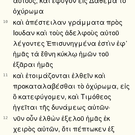
ὀχύρωμα
καὶ ἀπέστειλαν γράμματα πρὸς
10
Ιουδαν καὶ τοὺς ἀδελφοὺς αὐτοῦ
λέγοντες Ἐπισυνηγμένα ἐστὶν ἐφ᾿
ἡμᾶς τὰ ἔθνη κύκλῳ ἡμῶν τοῦ
ἐξᾶραι ἡμᾶς
καὶ ἑτοιμάζονται ἐλθεῖν καὶ
11
προκαταλαβέσθαι τὸ ὀχύρωμα, εἰς
ὃ κατεφύγομεν, καὶ Τιμόθεος
ἡγεῖται τῆς δυνάμεως αὐτῶν·
νῦν οὖν ἐλθὼν ἐξελοῦ ἡμᾶς ἐκ
12
χειρὸς αὐτῶν, ὅτι πέπτωκεν ἐξ