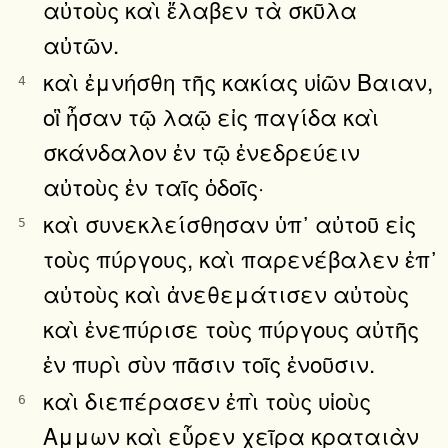
αὐτοὺς καὶ ἔλαβεν τὰ σκῦλα
αὐτῶν.
καὶ ἐμνήσθη τῆς κακίας υἱῶν Βαιαν,
4
οἳ ἦσαν τῷ λαῷ εἰς παγίδα καὶ
σκάνδαλον ἐν τῷ ἐνεδρεύειν
αὐτοὺς ἐν ταῖς ὁδοῖς·
καὶ συνεκλείσθησαν ὑπ᾿ αὐτοῦ εἰς
5
τοὺς πύργους, καὶ παρενέβαλεν ἐπ᾿
αὐτοὺς καὶ ἀνεθεμάτισεν αὐτοὺς
καὶ ἐνεπύρισε τοὺς πύργους αὐτῆς
ἐν πυρὶ σὺν πᾶσιν τοῖς ἐνοῦσιν.
καὶ διεπέρασεν ἐπὶ τοὺς υἱοὺς
6
Αμμων καὶ εὗρεν χεῖρα κραταιὰν