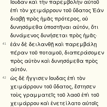
Ιουδαν καὶ τὴν παρεμβολὴν αὐτοῦ
ἐπὶ τὸν χειμάρρουν τοῦ ὕδατος Ἐὰν
διαβῇ πρὸς ἡμᾶς πρότερος, οὐ
δυνησόμεθα ὑποστῆναι αὐτόν, ὅτι
δυνάμενος δυνήσεται πρὸς ἡμᾶς·
ἐὰν δὲ δειλανθῇ καὶ παρεμβάλῃ
41
πέραν τοῦ ποταμοῦ, διαπεράσομεν
πρὸς αὐτὸν καὶ δυνησόμεθα πρὸς
αὐτόν.
ὡς δὲ ἤγγισεν Ιουδας ἐπὶ τὸν
42
χειμάρρουν τοῦ ὕδατος, ἔστησεν
τοὺς γραμματεῖς τοῦ λαοῦ ἐπὶ τοῦ
χειμάρρου καὶ ἐνετείλατο αὐτοῖς