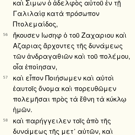
καὶ Σιμων ὁ ἀδελφὸς αὐτοῦ ἐν τῇ
Γαλιλαίᾳ κατὰ πρόσωπον
Πτολεμαίδος,
ἤκουσεν Ιωσηφ ὁ τοῦ Ζαχαριου καὶ
56
Αζαριας ἄρχοντες τῆς δυνάμεως
τῶν ἀνδραγαθιῶν καὶ τοῦ πολέμου,
οἷα ἐποίησαν,
καὶ εἶπον Ποιήσωμεν καὶ αὐτοὶ
57
ἑαυτοῖς ὄνομα καὶ πορευθῶμεν
πολεμῆσαι πρὸς τὰ ἔθνη τὰ κύκλῳ
ἡμῶν.
καὶ παρήγγειλεν τοῖς ἀπὸ τῆς
58
δυνάμεως τῆς μετ᾿ αὐτῶν, καὶ