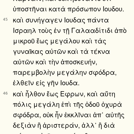
ὑποστῆναι κατὰ πρόσωπον Ιουδου.
καὶ συνήγαγεν Ιουδας πάντα
45
Ισραηλ τοὺς ἐν τῇ Γαλααδίτιδι ἀπὸ
μικροῦ ἕως μεγάλου καὶ τὰς
γυναῖκας αὐτῶν καὶ τὰ τέκνα
αὐτῶν καὶ τὴν ἀποσκευήν,
παρεμβολὴν μεγάλην σφόδρα,
ἐλθεῖν εἰς γῆν Ιουδα.
καὶ ἦλθον ἕως Εφρων, καὶ αὕτη
46
πόλις μεγάλη ἐπὶ τῆς ὁδοῦ ὀχυρὰ
σφόδρα, οὐκ ἦν ἐκκλῖναι ἀπ᾿ αὐτῆς
δεξιὰν ἢ ἀριστεράν, ἀλλ᾿ ἢ διὰ