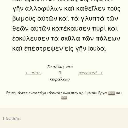
γῆν ἀλλοφύλων καὶ καθεῖλεν τοὺς
βωμοὺς αὐτῶν καὶ τὰ γλυπτὰ τῶν
θεῶν αὐτῶν κατέκαυσεν πυρὶ καὶ
ἐσκύλευσεν τὰ σκῦλα τῶν πόλεων
καὶ ἐπέστρεψεν εἰς γῆν Ιουδα.
Το τέλος του
← πίσω
5
μπροστά →
κεφάλαιο
Επισημάνετε έναν στίχο κάνοντας κλικ στον αριθμό του. Εργα
και
Shift
Ctrl
Γλώσσα: