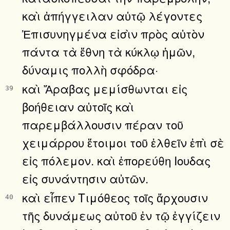
καὶ ἀπήγγειλαν αὐτῷ λέγοντες
Ἐπισυνηγμένα εἰσὶν πρὸς αὐτὸν
πάντα τὰ ἔθνη τὰ κύκλῳ ἡμῶν,
δύναμις πολλὴ σφόδρα·
καὶ Ἄραβας μεμίσθωνται εἰς
39
βοήθειαν αὐτοῖς καὶ
παρεμβάλλουσιν πέραν τοῦ
χειμάρρου ἕτοιμοι τοῦ ἐλθεῖν ἐπὶ σὲ
εἰς πόλεμον. καὶ ἐπορεύθη Ιουδας
εἰς συνάντησιν αὐτῶν.
καὶ εἶπεν Τιμόθεος τοῖς ἄρχουσιν
40
τῆς δυνάμεως αὐτοῦ ἐν τῷ ἐγγίζειν