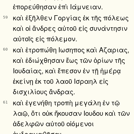
ἐπορεύθησαν ἐπὶ Ιάμνειαν.
καὶ ἐξῆλθεν Γοργίας ἐκ τῆς πόλεως
59
καὶ οἱ ἄνδρες αὐτοῦ εἰς συνάντησιν
αὐτοῖς εἰς πόλεμον.
καὶ ἐτροπώθη Ιωσηπος καὶ Αζαριας,
60
καὶ ἐδιώχθησαν ἕως τῶν ὁρίων τῆς
Ιουδαίας, καὶ ἔπεσον ἐν τῇ ἡμέρᾳ
ἐκείνῃ ἐκ τοῦ λαοῦ Ισραηλ εἰς
δισχιλίους ἄνδρας.
καὶ ἐγενήθη τροπὴ μεγάλη ἐν τῷ
61
λαῷ, ὅτι οὐκ ἤκουσαν Ιουδου καὶ τῶν
ἀδελφῶν αὐτοῦ οἰόμενοι
ἀνδραγαθῆσαι·