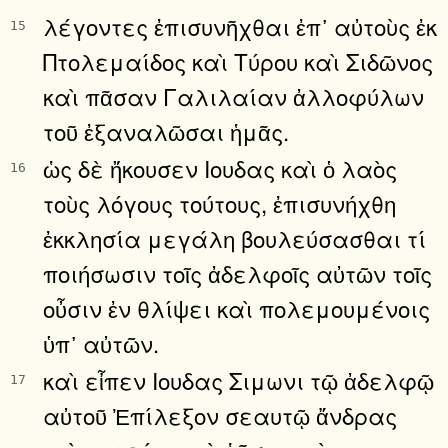
λέγοντες ἐπισυνῆχθαι ἐπ᾿ αὐτοὺς ἐκ
15
Πτολεμαίδος καὶ Τύρου καὶ Σιδῶνος
καὶ πᾶσαν Γαλιλαίαν ἀλλοφύλων
τοῦ ἐξαναλῶσαι ἡμᾶς.
ὡς δὲ ἤκουσεν Ιουδας καὶ ὁ λαὸς
16
τοὺς λόγους τούτους, ἐπισυνήχθη
ἐκκλησία μεγάλη βουλεύσασθαι τί
ποιήσωσιν τοῖς ἀδελφοῖς αὐτῶν τοῖς
οὖσιν ἐν θλίψει καὶ πολεμουμένοις
ὑπ᾿ αὐτῶν.
καὶ εἶπεν Ιουδας Σιμωνι τῷ ἀδελφῷ
17
αὐτοῦ Ἐπίλεξον σεαυτῷ ἄνδρας