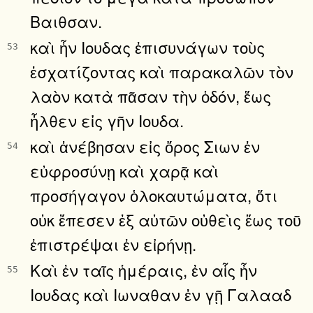
Βαιθσαν.
καὶ ἦν Ιουδας ἐπισυνάγων τοὺς
53
ἐσχατίζοντας καὶ παρακαλῶν τὸν
λαὸν κατὰ πᾶσαν τὴν ὁδόν, ἕως
ἦλθεν εἰς γῆν Ιουδα.
καὶ ἀνέβησαν εἰς ὄρος Σιων ἐν
54
εὐφροσύνῃ καὶ χαρᾷ καὶ
προσήγαγον ὁλοκαυτώματα, ὅτι
οὐκ ἔπεσεν ἐξ αὐτῶν οὐθεὶς ἕως τοῦ
ἐπιστρέψαι ἐν εἰρήνῃ.
Καὶ ἐν ταῖς ἡμέραις, ἐν αἷς ἦν
55
Ιουδας καὶ Ιωναθαν ἐν γῇ Γαλααδ