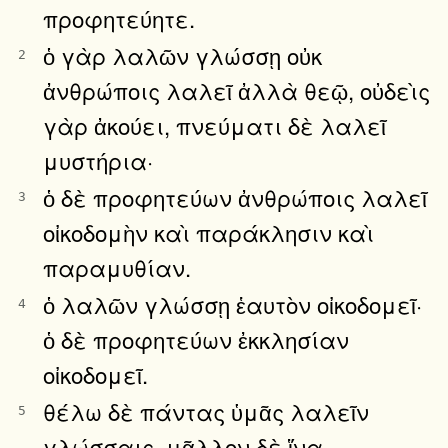
προφητεύητε.
ὁ γὰρ λαλῶν γλώσσῃ οὐκ
2
ἀνθρώποις λαλεῖ ἀλλὰ θεῷ, οὐδεὶς
γὰρ ἀκούει, πνεύματι δὲ λαλεῖ
μυστήρια·
ὁ δὲ προφητεύων ἀνθρώποις λαλεῖ
3
οἰκοδομὴν καὶ παράκλησιν καὶ
παραμυθίαν.
ὁ λαλῶν γλώσσῃ ἑαυτὸν οἰκοδομεῖ·
4
ὁ δὲ προφητεύων ἐκκλησίαν
οἰκοδομεῖ.
θέλω δὲ πάντας ὑμᾶς λαλεῖν
5
γλώσσαις, μᾶλλον δὲ ἵνα