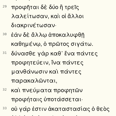
προφῆται δὲ δύο ἢ τρεῖς
29
λαλείτωσαν, καὶ οἱ ἄλλοι
διακρινέτωσαν·
ἐὰν δὲ ἄλλῳ ἀποκαλυφθῇ
30
καθημένῳ, ὁ πρῶτος σιγάτω.
δύνασθε γὰρ καθ᾿ ἕνα πάντες
31
προφητεύειν, ἵνα πάντες
μανθάνωσιν καὶ πάντες
παρακαλῶνται,
καὶ πνεύματα προφητῶν
32
προφήταις ὑποτάσσεται·
οὐ γάρ ἐστιν ἀκαταστασίας ὁ θεὸς
33