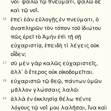
νοΐ· ψαλῶ τῷ πνεύματι, ψαλῶ δὲ
καὶ τῷ νοΐ.
ἐπεὶ ἐὰν εὐλογῇς ἐν πνεύματι, ὁ
16
ἀναπληρῶν τὸν τόπον τοῦ ἰδιώτου
πῶς ἐρεῖ τὸ Ἀμήν ἐπὶ τῇ σῇ
εὐχαριστίᾳ, ἐπειδὴ τί λέγεις οὐκ
οἶδεν;
σὺ μὲν γὰρ καλῶς εὐχαριστεῖς,
17
ἀλλ᾿ ὁ ἕτερος οὐκ οἰκοδομεῖται.
εὐχαριστῶ τῷ θεῷ, πάντων ὑμῶν
18
μᾶλλον γλώσσαις λαλῶ·
ἀλλὰ ἐν ἐκκλησίᾳ θέλω πέντε
19
λόγους τῷ νοΐ μου λαλῆσαι, ἵνα καὶ