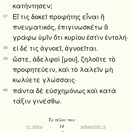
κατήντησεν;
Εἴ τις δοκεῖ προφήτης εἶναι ἢ
37
πνευματικός, ἐπιγινωσκέτω ἃ
γράφω ὑμῖν ὅτι κυρίου ἐστὶν ἐντολή·
εἰ δέ τις ἀγνοεῖ, ἀγνοεῖται.
38
ὥστε, ἀδελφοί [μου], ζηλοῦτε τὸ
39
προφητεύειν, καὶ τὸ λαλεῖν μὴ
κωλύετε γλώσσαις·
πάντα δὲ εὐσχημόνως καὶ κατὰ
40
τάξιν γινέσθω.
Το τέλος του
← πίσω
14
μπροστά →