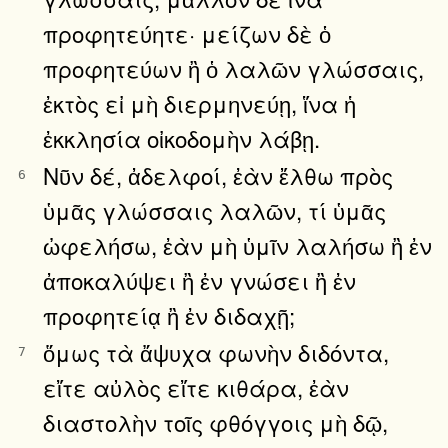
προφητεύητε· μείζων δὲ ὁ
προφητεύων ἢ ὁ λαλῶν γλώσσαις,
ἐκτὸς εἰ μὴ διερμηνεύῃ, ἵνα ἡ
ἐκκλησία οἰκοδομὴν λάβῃ.
Νῦν δέ, ἀδελφοί, ἐὰν ἔλθω πρὸς
6
ὑμᾶς γλώσσαις λαλῶν, τί ὑμᾶς
ὠφελήσω, ἐὰν μὴ ὑμῖν λαλήσω ἢ ἐν
ἀποκαλύψει ἢ ἐν γνώσει ἢ ἐν
προφητείᾳ ἢ ἐν διδαχῇ;
ὅμως τὰ ἄψυχα φωνὴν διδόντα,
7
εἴτε αὐλὸς εἴτε κιθάρα, ἐὰν
διαστολὴν τοῖς φθόγγοις μὴ δῷ,