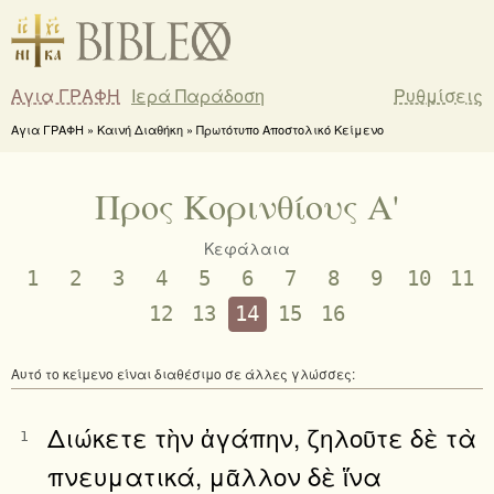
Αγια ΓΡΑΦΗ
Ιερά Παράδοση
Ρυθμίσεις
Αγια ΓΡΑΦΗ » Καινή Διαθήκη » Πρωτότυπο Αποστολικό Κείμενο
Προς Κορινθίους Α'
Κεφάλαια
1
2
3
4
5
6
7
8
9
10
11
12
13
14
15
16
Αυτό το κείμενο είναι διαθέσιμο σε άλλες γλώσσες:
Διώκετε τὴν ἀγάπην, ζηλοῦτε δὲ τὰ
1
πνευματικά, μᾶλλον δὲ ἵνα