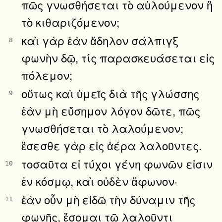
πῶς γνωσθήσεται τὸ αὐλούμενον ἢ
τὸ κιθαριζόμενον;
καὶ γὰρ ἐὰν ἄδηλον σάλπιγξ
8
φωνὴν δῷ, τίς παρασκευάσεται εἰς
πόλεμον;
οὕτως καὶ ὑμεῖς διὰ τῆς γλώσσης
9
ἐὰν μὴ εὔσημον λόγον δῶτε, πῶς
γνωσθήσεται τὸ λαλούμενον;
ἔσεσθε γὰρ εἰς ἀέρα λαλοῦντες.
τοσαῦτα εἰ τύχοι γένη φωνῶν εἰσιν
10
ἐν κόσμῳ, καὶ οὐδὲν ἄφωνον·
ἐὰν οὖν μὴ εἰδῶ τὴν δύναμιν τῆς
11
φωνῆς, ἔσομαι τῷ λαλοῦντι