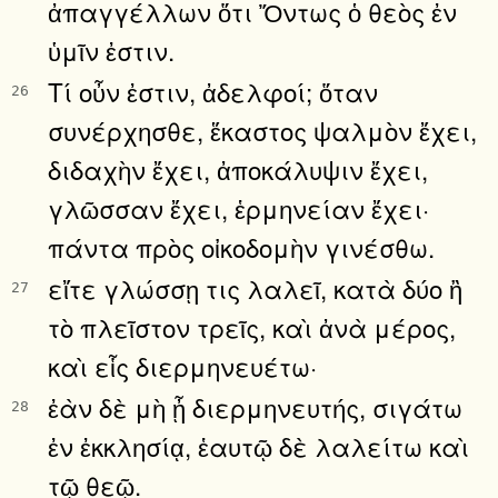
ἀπαγγέλλων ὅτι Ὄντως ὁ θεὸς ἐν
ὑμῖν ἐστιν.
Τί οὖν ἐστιν, ἀδελφοί; ὅταν
26
συνέρχησθε, ἕκαστος ψαλμὸν ἔχει,
διδαχὴν ἔχει, ἀποκάλυψιν ἔχει,
γλῶσσαν ἔχει, ἑρμηνείαν ἔχει·
πάντα πρὸς οἰκοδομὴν γινέσθω.
εἴτε γλώσσῃ τις λαλεῖ, κατὰ δύο ἢ
27
τὸ πλεῖστον τρεῖς, καὶ ἀνὰ μέρος,
καὶ εἷς διερμηνευέτω·
ἐὰν δὲ μὴ ᾖ διερμηνευτής, σιγάτω
28
ἐν ἐκκλησίᾳ, ἑαυτῷ δὲ λαλείτω καὶ
τῷ θεῷ.