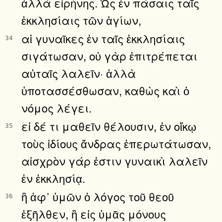
ἀλλὰ εἰρήνης. Ὡς ἐν πάσαις ταῖς
ἐκκλησίαις τῶν ἁγίων,
αἱ γυναῖκες ἐν ταῖς ἐκκλησίαις
34
σιγάτωσαν, οὐ γὰρ ἐπιτρέπεται
αὐταῖς λαλεῖν· ἀλλὰ
ὑποτασσέσθωσαν, καθὼς καὶ ὁ
νόμος λέγει.
εἰ δέ τι μαθεῖν θέλουσιν, ἐν οἴκῳ
35
τοὺς ἰδίους ἄνδρας ἐπερωτάτωσαν,
αἰσχρὸν γάρ ἐστιν γυναικὶ λαλεῖν
ἐν ἐκκλησίᾳ.
ἢ ἀφ᾿ ὑμῶν ὁ λόγος τοῦ θεοῦ
36
ἐξῆλθεν, ἢ εἰς ὑμᾶς μόνους