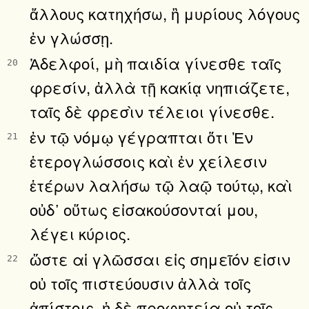
ἄλλους κατηχήσω, ἢ μυρίους λόγους
ἐν γλώσσῃ.
Ἀδελφοί, μὴ παιδία γίνεσθε ταῖς
20
φρεσίν, ἀλλὰ τῇ κακίᾳ νηπιάζετε,
ταῖς δὲ φρεσὶν τέλειοι γίνεσθε.
ἐν τῷ νόμῳ γέγραπται ὅτι Ἐν
21
ἑτερογλώσσοις καὶ ἐν χείλεσιν
ἑτέρων λαλήσω τῷ λαῷ τούτῳ, καὶ
οὐδ᾿ οὕτως εἰσακούσονταί μου,
λέγει κύριος.
ὥστε αἱ γλῶσσαι εἰς σημεῖόν εἰσιν
22
οὐ τοῖς πιστεύουσιν ἀλλὰ τοῖς
ἀπίστοις, ἡ δὲ προφητεία οὐ τοῖς