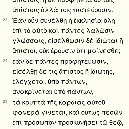
ἀπίστοις ἀλλὰ τοῖς πιστεύουσιν.
Ἐὰν οὖν συνέλθῃ ἡ ἐκκλησία ὅλη
23
ἐπὶ τὸ αὐτὸ καὶ πάντες λαλῶσιν
γλώσσαις, εἰσέλθωσιν δὲ ἰδιῶται ἢ
ἄπιστοι, οὐκ ἐροῦσιν ὅτι μαίνεσθε;
ἐὰν δὲ πάντες προφητεύωσιν,
24
εἰσέλθῃ δέ τις ἄπιστος ἢ ἰδιώτης,
ἐλέγχεται ὑπὸ πάντων,
ἀνακρίνεται ὑπὸ πάντων,
τὰ κρυπτὰ τῆς καρδίας αὐτοῦ
25
φανερὰ γίνεται, καὶ οὕτως πεσὼν
ἐπὶ πρόσωπον προσκυνήσει τῷ θεῷ,