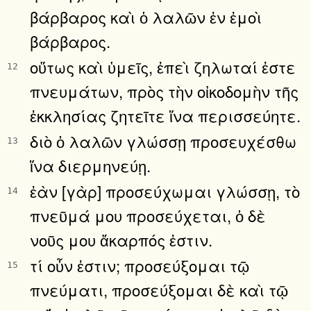
βάρβαρος καὶ ὁ λαλῶν ἐν ἐμοὶ
βάρβαρος.
οὕτως καὶ ὑμεῖς, ἐπεὶ ζηλωταί ἐστε
12
πνευμάτων, πρὸς τὴν οἰκοδομὴν τῆς
ἐκκλησίας ζητεῖτε ἵνα περισσεύητε.
διὸ ὁ λαλῶν γλώσσῃ προσευχέσθω
13
ἵνα διερμηνεύῃ.
ἐὰν [γὰρ] προσεύχωμαι γλώσσῃ, τὸ
14
πνεῦμά μου προσεύχεται, ὁ δὲ
νοῦς μου ἄκαρπός ἐστιν.
τί οὖν ἐστιν; προσεύξομαι τῷ
15
πνεύματι, προσεύξομαι δὲ καὶ τῷ