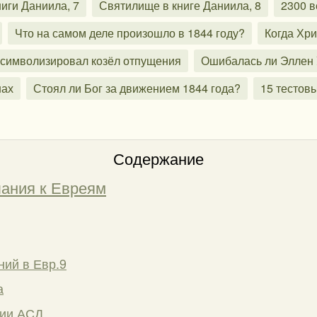
ниги Даниила, 7
Святилище в книге Даниила, 8
2300 в
Что на самом деле произошло в 1844 году?
Когда Хр
 символизировал козёл отпущения
Ошибалась ли Эллен 
нах
Стоял ли Бог за движением 1844 года?
15 тестов
Содержание
ания к Евреям
ний в Евр.9
а
ции АСД