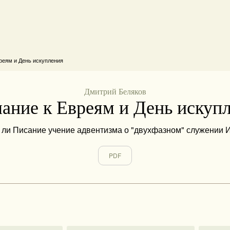
реям и День искупления
Дмитрий Беляков
ание к Евреям и День искуп
ли Писание учение адвентизма о "двухфазном" служении 
PDF