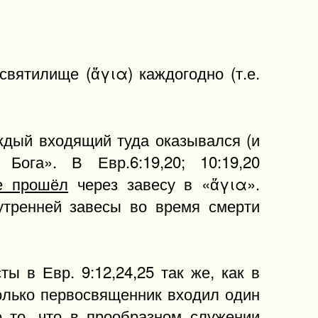
святилище (ἅγια) каждогодно (т.е.
ждый входящий туда оказывался (и
Бога». В Евр.6:19,20; 10:19,20
е прошёл
через завесу в «ἅγια».
утренней завесы во время смерти
ты в Евр. 9:12,24,25 так же, как в
только первосвященник входил один
о то, что в прообразном служении