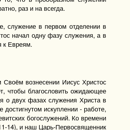
тно, раз и на всегда.
е, служение в первом отделении в
тос начал одну фазу служения, а в
 к Евреям.
и Своём вознесении Иисус Христос
ет, чтобы благословить ожидающее
тся о двух фазах служения Христа в
 достигнутом искуплении - работе,
евитских богослужений. Ко времени
0:11-14), и наш Царь-Первосвященник