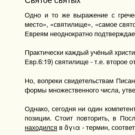
Одно и то же выражение с гречес
место», «святилище», «самое святое
Евреям неоднократно подтверждает,
Практически каждый учёный христиа
Евр.6:19) святилище - т.е. второе 
Но, вопреки свидетельствам Писан
формы множественного числа, утвер
Однако, сегодня ни один компетен
позиции. Стоит повторить, в Пос
находился
в ἅγια - термин, соотв