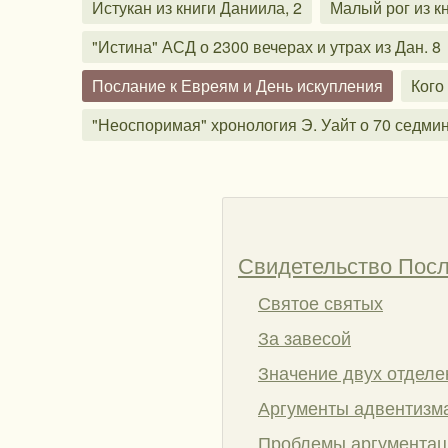
Истукан из книги Даниила, 2
Малый рог из к
"Истина" АСД о 2300 вечерах и утрах из Дан. 8
Послание к Евреям и День искупления
Кого
"Неоспоримая" хронология Э. Уайт о 70 седми
Свидетельство Посл
Святое святых
За завесой
Значение двух отделе
Аргументы адвентизм
Проблемы аргумента