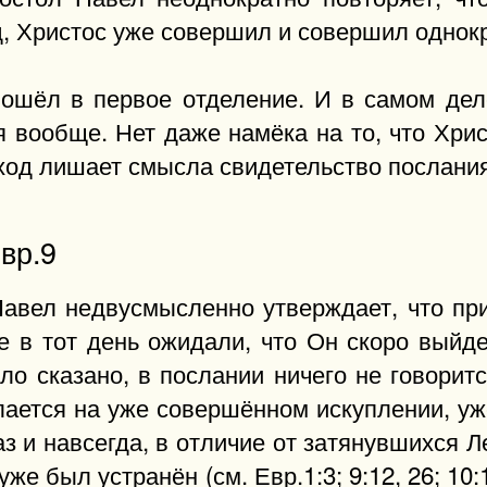
, Христос уже совершил и совершил однокра
 вошёл в первое отделение. И в самом дел
 вообще. Нет даже намёка на то, что Хрис
ход лишает смысла свидетельство послания
вр.9
Павел недвусмысленно утверждает, что пр
е в тот день ожидали, что Он скоро выйд
ыло сказано, в послании ничего не говори
ается на уже совершённом искуплении, уже
з и навсегда, в отличие от затянувшихся Л
же был устранён (см. Евр.1:3; 9:12, 26; 1