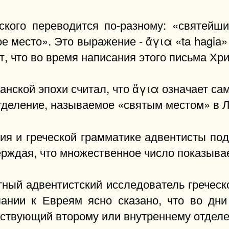
кого переводится по-разному: «святейши
 место». Это выражение - ἅγια «ta hagia» 
 что во время написания этого письма Хрис
нской эпохи считал, что ἅγια означает са
отделение, называемое «святым местом» в Лев
ия и греческой грамматике адвентисты по
ждая, что множественное число показывает
тный адвентистский исследователь греческ
лании к Евреям ясно сказано, что во дн
етствующий второму или внутреннему отдел