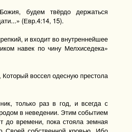
Божия, будем твёрдо держаться
и...» (Евр.4:14, 15).
крепкий, и входит во внутреннейшее
ником навек по чину Мелхиседека»
а, Который воссел одесную престола
ик, только раз в год, и всегда с
ародом в неведении. Этим событием
т до времени, пока стояла земная
со Своей собственной кровью. Ибо