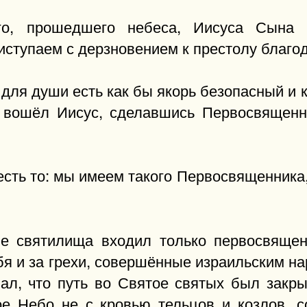
го, прошедшего небеса, Иисуса Сына 
тупаем с дерзновением к престолу благодат
 для души есть как бы якорь безопасный и 
с вошёл Иисус, сделавшись Первосвящен
 есть то: мы имеем такого Первосвященник
ие святилища входил только первосвященн
ебя и за грехи, совершённые израильским н
ал, что путь во Святое святых был закры
е Небо не с кровью тельцов и козлов, 