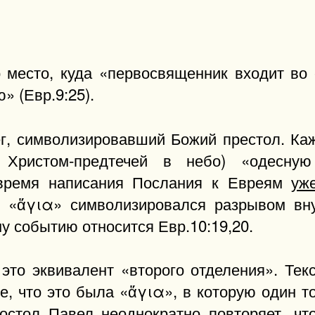
 место, куда «первосвященник входит во 
» (Евр.9:25).
ег, символизировавший Божий престол. Ка
Христом-предтечей в небо) «одесную 
 время написания Послания к Евреям
уж
в «ἅγια» символизировался разрывом вн
му событию относится Евр.10:19,20.
 это эквивалент «второго отделения». Текс
ое, что это была «ἅγια», в которую один 
остол Павел неоднократно повторяет, чт