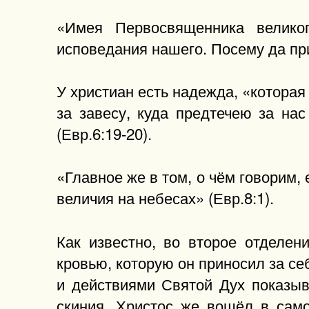
«Имея Первосвященника велико
исповедания нашего. Посему да прис
У христиан есть надежда, «которая
за завесу, куда предтечею за на
(Евр.6:19-20).
«Главное же в том, о чём говорим,
величия на небесах» (Евр.8:1).
Как известно, во второе отделен
кровью, которую он приносил за с
и действиями Святой Дух показыв
скиния. Христос же вошёл в само