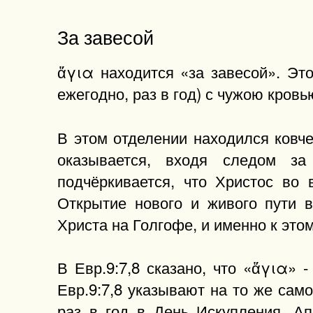
За завесой
ἅγια находится «за завесой». Это
ежегодно, раз в год) с чужою кровью
В этом отделении находился ковч
оказывается, входя следом за 
подчёркивается, что Христос во
Открытие нового и живого пути 
Христа на Голгофе, и именно к это
В Евр.9:7,8 сказано, что «ἅγια» -
Евр.9:7,8 указывают на то же сам
раз в год в День Искупления. Ап