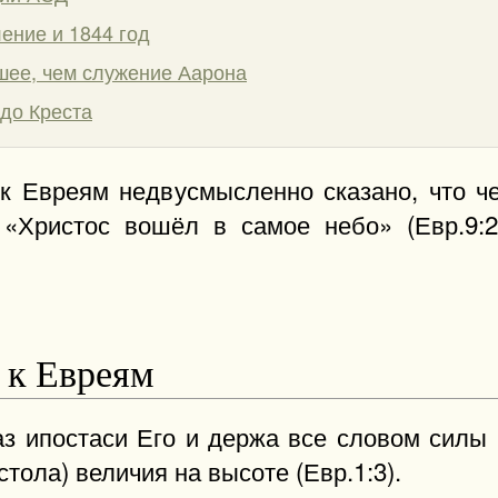
ение и 1844 год
шее, чем служение Аарона
до Креста
 Евреям недвусмысленно сказано, что ч
 «Христос вошёл в самое небо» (Евр.9:2
 к Евреям
аз ипостаси Его и держа все словом сил
тола) величия на высоте (Евр.1:3).