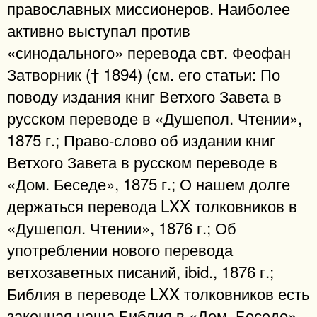
православных миссионеров. Наиболее
активно выступал против
«синодального» перевода свт. Феофан
Затворник († 1894) (см. его статьи: По
поводу издания книг Ветхого Завета в
русском переводе в «Душепол. Чтении»,
1875 г.; Право-слово об издании книг
Ветхого Завета в русском переводе в
«Дом. Беседе», 1875 г.; О нашем долге
держаться перевода LXX толковников в
«Душепол. Чтении», 1876 г.; Об
употреблении нового перевода
ветхозаветных писаний, ibid., 1876 г.;
Библия в переводе LXX толковников есть
законная наша Библия в «Дом. Беседе»,