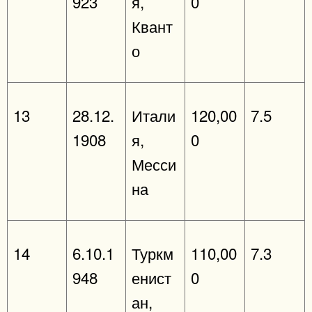
923
я,
0
Квант
о
13
28.12.
Итали
120,00
7.5
1908
я,
0
Месси
на
14
6.10.1
Туркм
110,00
7.3
948
енист
0
ан,