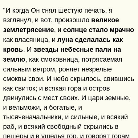
"И когда Он снял шестую печать, я
взглянул, и вот, произошло
великое
, и
землетрясение
солнце стало мрачно
как власяница, и
луна сделалась как
. И
кровь
звезды небесные пали на
, как смоковница, потрясаемая
землю
сильным ветром, роняет незрелые
смоквы свои. И небо скрылось, свившись
как свиток; и всякая гора и остров
двинулись с мест своих. И цари земные,
и вельможи, и богатые, и
тысяченачальники, и сильные, и всякий
раб, и всякий свободный скрылись в
пещеры и в ущелья гор, и говорят горам