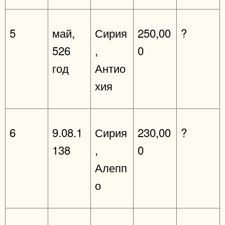
5
май,
Сирия
250,00
?
526
,
0
год
Антио
хия
6
9.08.1
Сирия
230,00
?
138
,
0
Алепп
о