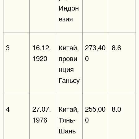
Индон
езия
3
16.12.
Китай,
273,40
8.6
1920
прови
0
нция
Ганьсу
4
27.07.
Китай,
255,00
8.0
1976
Тянь-
0
Шань