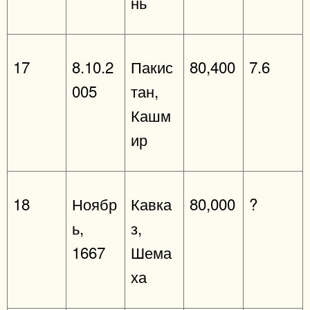
нь
17
8.10.2
Пакис
80,400
7.6
005
тан,
Кашм
ир
18
Ноябр
Кавка
80,000
?
ь,
з,
1667
Шема
ха