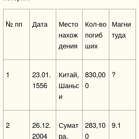
№ пп
Дата
Место
Кол-во
Магни
нахож
погиб
туда
дения
ших
1
23.01.
Китай,
830,00
?
1556
Шаньс
0
и
2
26.12.
Сумат
283,10
9.1
2004
ра,
0