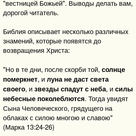
"вестницей Божьей". Выводы делать вам,
дорогой читатель.
Библия описывает несколько различных
знамений, которые появятся до
возвращения Христа:
"Но в те дни, после скорби той,
солнце
, и
померкнет
луна не даст света
, и
, и
своего
звезды спадут с неба
силы
. Тогда увидят
небесные поколеблются
Сына Человеческого, грядущего на
облаках с силою многою и славою"
(Марка 13:24-26)