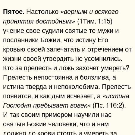
. Настолько
Пятое
«верным и всякого
(1Тим. 1:15)
принятия достойным»
учение свое судили святые те мужи и
посланники Божии, что истину Его
кровью своей запечатать и отречением от
жизни своей утвердить не усомнились.
Кто за прелесть и ложь захочет умереть?
Прелесть непостоянна и боязлива, а
истина тверда и непоколебима. Прелесть
появится, и как дым исчезает, а
«истина
(Пс. 116:2).
Господня пребывает вовек»
И так своим примером научили нас
святые Божии человеки, что и нам
должно до крови стоять и умереть за