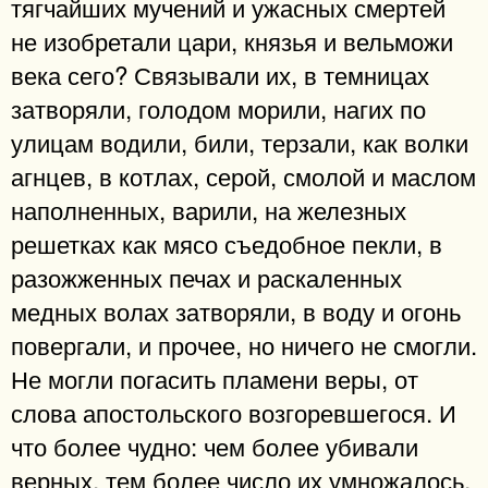
тягчайших мучений и ужасных смертей
не изобретали цари, князья и вельможи
века сего? Связывали их, в темницах
затворяли, голодом морили, нагих по
улицам водили, били, терзали, как волки
агнцев, в котлах, серой, смолой и маслом
наполненных, варили, на железных
решетках как мясо съедобное пекли, в
разожженных печах и раскаленных
медных волах затворяли, в воду и огонь
повергали, и прочее, но ничего не смогли.
Не могли погасить пламени веры, от
слова апостольского возгоревшегося. И
что более чудно: чем более убивали
верных, тем более число их умножалось,