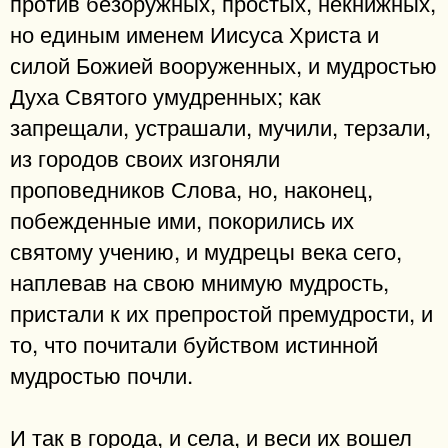
против безоружных, простых, некнижных,
но единым именем Иисуса Христа и
силой Божией вооруженных, и мудростью
Духа Святого умудренных; как
запрещали, устрашали, мучили, терзали,
из городов своих изгоняли
проповедников Слова, но, наконец,
побежденные ими, покорились их
святому учению, и мудрецы века сего,
наплевав на свою мнимую мудрость,
пристали к их препростой премудрости, и
то, что почитали буйством истинной
мудростью почли.
И так в города, и села, и веси их вошел