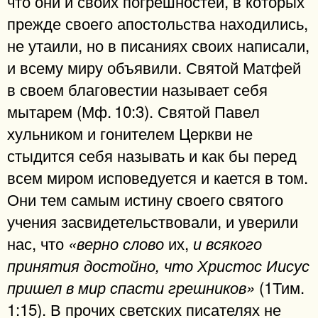
что они и своих погрешностей, в которых
прежде своего апостольства находились,
не утаили, но в писаниях своих написали,
и всему миру объявили. Святой Матфей
в своем благовестии называет себя
мытарем (Мф. 10:3). Святой Павел
хульником и гонителем Церкви не
стыдится себя называть и как бы перед
всем миром исповедуется и кается в том.
Они тем самым истину своего святого
учения засвидетельствовали, и уверили
нас, что
их,
«верно слово
и всякого
принятия достойно, что Христос Иисус
(1Тим.
пришел в мир спасти грешников»
1:15). В прочих светских писателях не