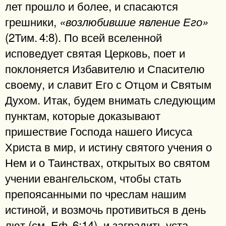
лет прошло и более, и спасаются
грешники,
«возлюбившие явление Его»
(2Тим. 4:8). По всей вселенной
исповедует святая Церковь, поет и
поклоняется Избавителю и Спасителю
своему, и славит Его с Отцом и Святым
Духом. Итак, будем внимать следующим
пунктам, которые доказывают
пришествие Господа нашего Иисуса
Христа в мир, и истину святого учения о
Нем и о Таинствах, открытых во святом
учении евангельском, чтобы стать
препоясанными по чреслам нашим
истиной, и возмочь противиться в день
лют (см. Еф. 6:14), и заградить уста