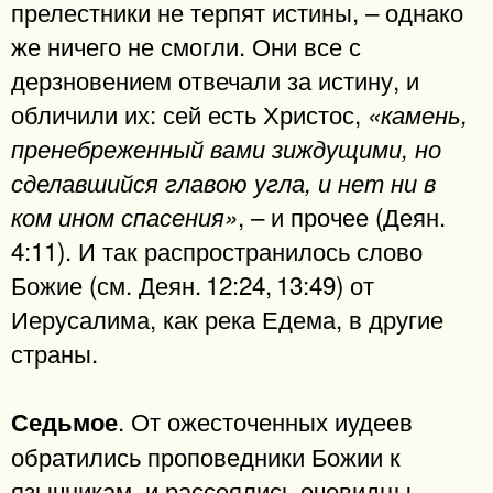
прелестники не терпят истины, – однако
же ничего не смогли. Они все с
дерзновением отвечали за истину, и
обличили их: сей есть Христос,
«камень,
пренебреженный вами зиждущими, но
сделавшийся главою угла, и нет ни в
, – и прочее (Деян.
ком ином спасения»
4:11). И так распространилось слово
Божие (см. Деян. 12:24, 13:49) от
Иерусалима, как река Едема, в другие
страны.
. От ожесточенных иудеев
Седьмое
обратились проповедники Божии к
язычникам, и рассеялись очевидцы