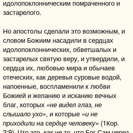
идолопоклонническим помраченного и
застарелого.
Но апостолы сделали это возможным, и
словом Божиим насадили в сердцах
идолопоклоннических, обветшалых и
застарелых святую веру, и утвердили, и
сердца их, любовью мира и обычаев
отеческих, как деревья суровые водой,
напоенные, воспламенили к любви
Божией и желанию и исканию вечных
благ, которых
«не видел глаз, не
, и которые
слышало ухо»
«и не
(1Кор.
приходили на сердце человеку»
2:9). Что это, как не то, что Бог Сам через