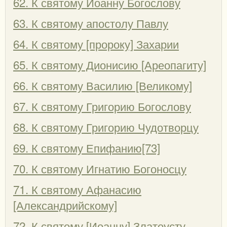
62. К святому Иоанну Богослову
63. К святому апостолу Павлу
64. К святому [пророку] Захарии
65. К святому Дионисию [Ареопагиту]
66. К святому Василию [Великому]
67. К святому Григорию Богослову
68. К святому Григорию Чудотворцу
69. К святому Епифанию[73]
70. К святому Игнатию Богоносцу
71. К святому Афанасию
[Александрийскому]
72. К святому [Иоанну] Златоусту