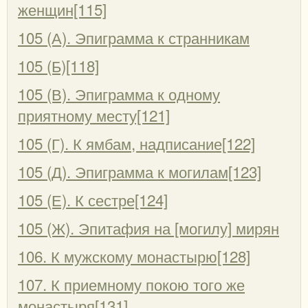
женщин[115]
105 (А). Эпиграмма к странникам
105 (Б)[118]
105 (В). Эпиграмма к одному
приятному месту[121]
105 (Г). К ямбам, надписание[122]
105 (Д). Эпиграмма к могилам[123]
105 (Е). К сестре[124]
105 (Ж). Эпитафия на [могилу] мирян
106. К мужскому монастырю[128]
107. К приемному покою того же
монастыря[131]