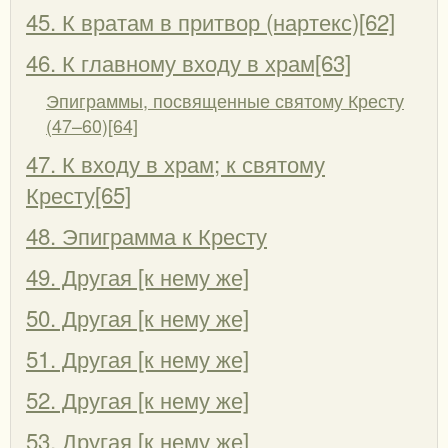
45. К вратам в притвор (нартекс)[62]
46. К главному входу в храм[63]
Эпиграммы, посвященные святому Кресту
(47–60)[64]
47. К входу в храм; к святому
Кресту[65]
48. Эпиграмма к Кресту
49. Другая [к нему же]
50. Другая [к нему же]
51. Другая [к нему же]
52. Другая [к нему же]
53. Другая [к нему же]