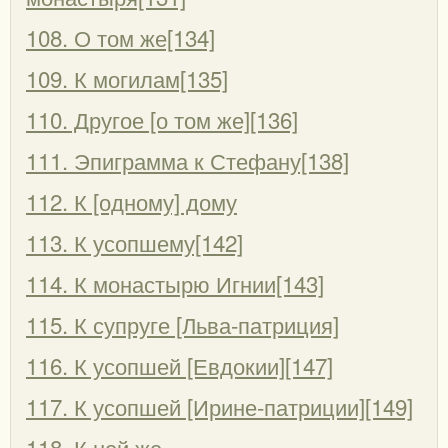
108. О том же[134]
109. К могилам[135]
110. Другое [о том же][136]
111. Эпиграмма к Стефану[138]
112. К [одному] дому
113. К усопшему[142]
114. К монастырю Игнии[143]
115. К супруге [Льва-патриция]
116. К усопшей [Евдокии][147]
117. К усопшей [Ирине-патриции][149]
118. К ней же