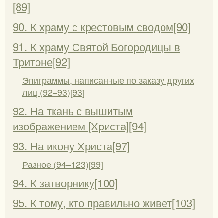
[89]
90. К храму с крестовым сводом[90]
91. К храму Святой Богородицы в
Тритоне[92]
Эпиграммы, написанные по заказу других
лиц (92–93)[93]
92. На ткань с вышитым
изображением [Христа][94]
93. На икону Христа[97]
Разное (94–123)[99]
94. К затворнику[100]
95. К тому, кто правильно живет[103]