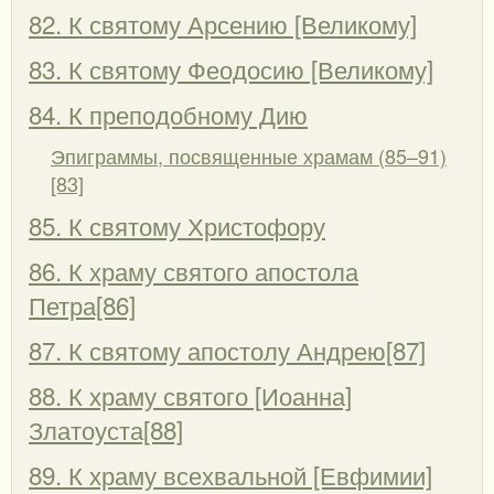
82. К святому Арсению [Великому]
83. К святому Феодосию [Великому]
84. К преподобному Дию
Эпиграммы, посвященные храмам (85–91)
[83]
85. К святому Христофору
86. К храму святого апостола
Петра[86]
87. К святому апостолу Андрею[87]
88. К храму святого [Иоанна]
Златоуста[88]
89. К храму всехвальной [Евфимии]