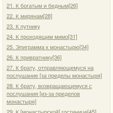
21. К богатым и бедным[26]
22. К мирянам[28]
23. К путнику
24. К проходящим мимо[31]
25. Эпиграмма к монастырю[34]
26. К привратнику[36]
27. К брату, отправляющемуся на
послушание [за пределы монастыря]
28. К брату, возвращающемуся с
послушания [из-за пределов
монастыря]
29. К [монастырской] гостинице[45]