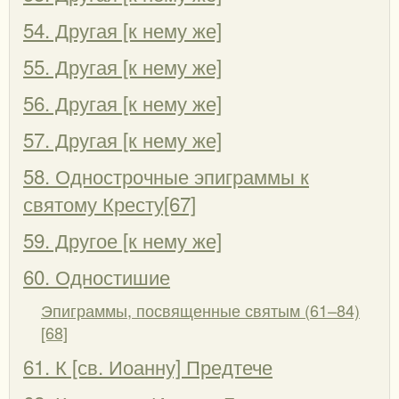
54. Другая [к нему же]
55. Другая [к нему же]
56. Другая [к нему же]
57. Другая [к нему же]
58. Однострочные эпиграммы к
святому Кресту[67]
59. Другое [к нему же]
60. Одностишие
Эпиграммы, посвященные святым (61–84)
[68]
61. К [св. Иоанну] Предтече