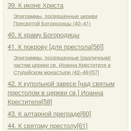
39. К иконе Христа
Эпиграммы, посвященные церкви
Пресвятой Богородицы (40–41)
40. К храму Богородицы
41. К покрову [для престола[56]]
Эпиграммы, посвященные [различным]
частям церкви св. Иоанна Крестителя в
Студийском монастыре (42–46)[57]
42. К купольной завесе [над святым
престолом в церкви св.] Иоанна
Крестителя[58]
43. К алтарной преграде[60]
44. К святому престолу[61]