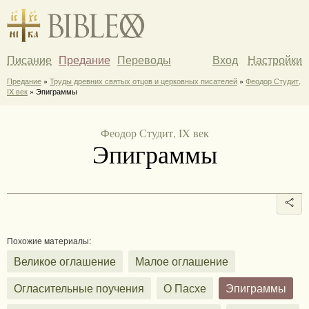
Писание
Предание
Переводы
Вход
Настройки
Предание
»
Труды древних святых отцов и церковных писателей
»
Феодор Студит,
IX век
» Эпиграммы
Феодор Студит, IX век
Эпиграммы
Похожие материалы:
Великое оглашение
Малое оглашение
Огласительные поучения
О Пасхе
Эпиграммы