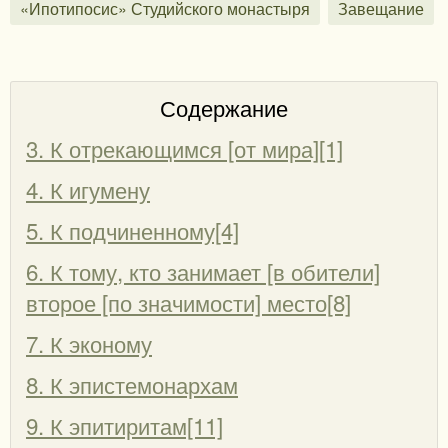
«Ипотипосис» Студийского монастыря
Завещание
Содержание
3. К отрекающимся [от мира][1]
4. К игумену
5. К подчиненному[4]
6. К тому, кто занимает [в обители]
второе [по значимости] место[8]
7. К эконому
8. К эпистемонархам
9. К эпитиритам[11]