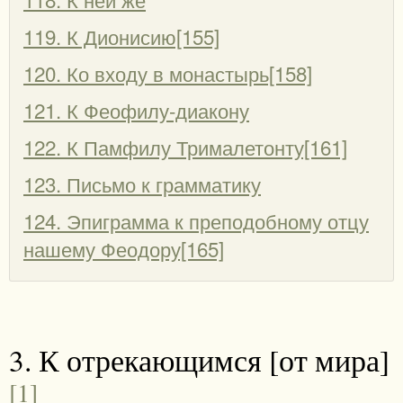
119. К Дионисию[155]
120. Ко входу в монастырь[158]
121. К Феофилу-диакону
122. К Памфилу Трималетонту[161]
123. Письмо к грамматику
124. Эпиграмма к преподобному отцу
нашему Феодору[165]
3. К отрекающимся [от мира]
[1]