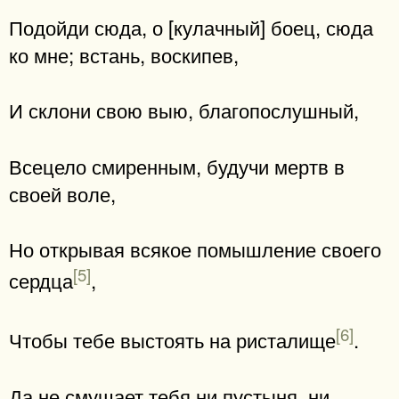
Подойди сюда, о [кулачный] боец, сюда
ко мне; встань, воскипев,
И склони свою выю, благопослушный,
Всецело смиренным, будучи мертв в
своей воле,
Но открывая всякое помышление своего
[5]
сердца
,
[6]
Чтобы тебе выстоять на ристалище
.
Да не смущает тебя ни пустыня, ни