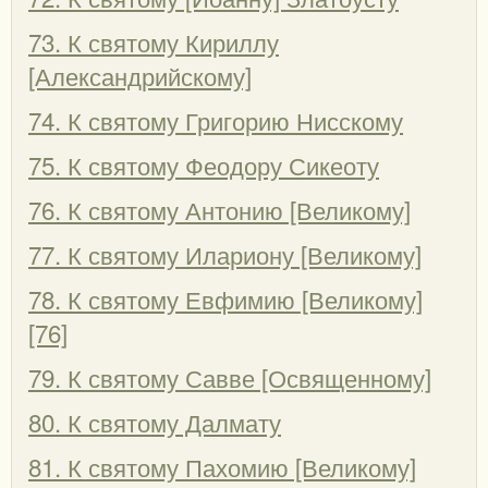
73. К святому Кириллу
[Александрийскому]
74. К святому Григорию Нисскому
75. К святому Феодору Сикеоту
76. К святому Антонию [Великому]
77. К святому Илариону [Великому]
78. К святому Евфимию [Великому]
[76]
79. К святому Савве [Освященному]
80. К святому Далмату
81. К святому Пахомию [Великому]