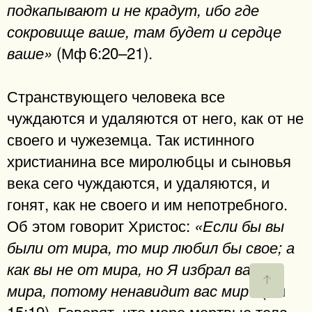
подкапывают и не крадут, ибо где
сокровище ваше, там будет и сердце
(Мф 6:20–21).
ваше»
Странствующего человека все
чуждаются и удаляются от него, как от не
своего и чужеземца. Так истинного
христианина все миролюбцы и сыновья
века сего чуждаются, и удаляются, и
гонят, как не своего и им непотребного.
Об этом говорит Христос:
«Если бы вы
были от мира, то мир любил бы свое; а
как вы не от мира, но Я избрал вас от
(Ин
мира, потому ненавидит вас мир»
15:19). Говорят, что море мертвые тела