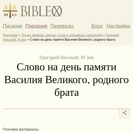
Писание
Предание
Переводы
Вход
Настройки
Предание
»
Труды древних святых отцов и церковных писателей
»
Григорий
Нисский, IV век
» Слово на день памяти Василия Великого, родного брата
Григорий Нисский, IV век
Слово на день памяти
Василия Великого, родного
брата
Похожие материалы: