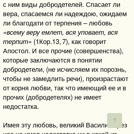
с ним виды добродетелей. Спасает ли
вера, спасаемся ли надеждою, ожидаем
ли благодати от терпения – любовь
«всему веру емлет, вся уповает, вся
(1Кор.13, 7), как говорит
терпит»
Апостол. И все прочие (совершенства),
которые заключаются в понятии
добродетели, (не исчисляем их порознь,
чтобы не замедлить речи), произрастают
от корня любви, так что имеющий ее и в
прочих (добродетелях) не имеет
недостатка.
Имея эту любовь, великий Василий чрез
нее не имел недостатка ни в какой из