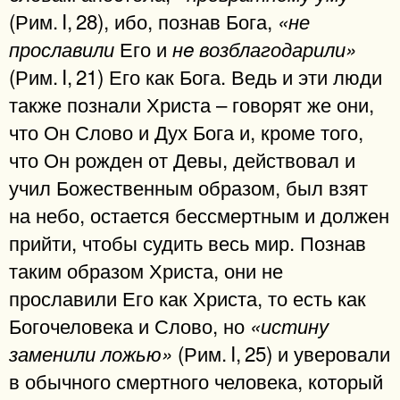
(Рим. I, 28), ибо, познав Бога,
«не
Его и
прославили
нe возблагодарили»
(Рим. I, 21) Его как Бога. Ведь и эти люди
также познали Христа – говорят же они,
что Он Слово и Дух Бога и, кроме того,
что Он рожден от Девы, действовал и
учил Божественным образом, был взят
на небо, остается бессмертным и должен
прийти, чтобы судить весь мир. Познав
таким образом Христа, они не
прославили Его как Христа, то есть как
Богочеловека и Слово, но
«истину
(Рим. I, 25) и уверовали
заменили ложью»
в обычного смертного человека, который