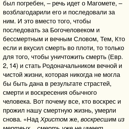
был погребен, – речь идет о Магомете, –
возблагодарили его и последовали за
ним. И это вместо того, чтобы
последовать за Богочеловеком и
бессмертным и вечным Словом, Тем, Кто
если и вкусил смерть во плоти, то только
для того, чтобы уничтожить смерть (Евр.
2, 14) и стать Родоначальником вечной и
чистой жизни, которая никогда нe могла
бы быть дана в результате страстей,
смерти и воскресения обычного
человека. Вот почему все, кто воскрес и
прожил нашу смертную жизнь, умерли
снова. «Над
м же,
шим
Христо
воскрес
из
мертвых.., смерть уже не имеет