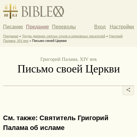
Писание
Предание
Переводы
Вход
Настройки
Предание
»
Труды древних святых отцов и церковных писателей
»
Григорий
Палама, XIV век
» Письмо своей Церкви
Григорий Палама, XIV век
Письмо своей Церкви
См. также: Святитель Григорий
Палама об исламе