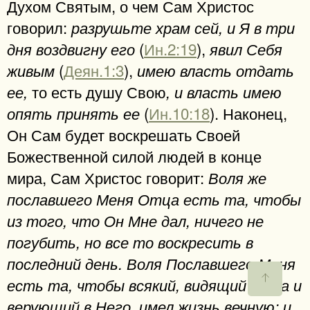
Духом Святым, о чем Сам Христос
говорил:
разрушьте храм сей, и Я в три
(
Ин.2:19
),
дня воздвигну его
явил Себя
(
Деян.1:3
),
живым
имею власть отдать
то есть душу Свою
ее,
, и власть имею
(
Ин.10:18
). Наконец,
опять принять ее
Он Сам будет воскрешать Своей
Божественной силой людей в конце
мира, Сам Христос говорит:
Воля же
пославшего Меня Отца есть та, чтобы
из того, что Он Мне дал, ничего не
погубить, но все то воскресить в
последний день. Воля Пославшего Меня
есть та, чтобы всякий, видящий Сына и
верующий в Него, имел жизнь вечную; и