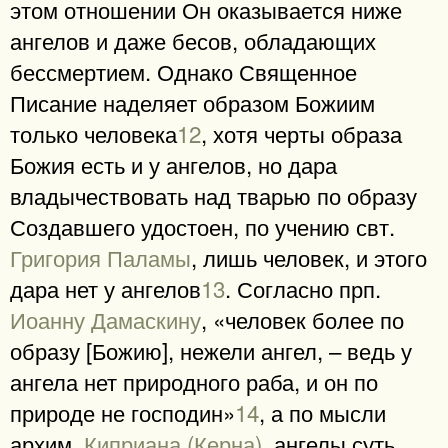
этом отношении Он оказывается ниже
ангелов и даже бесов, обладающих
бессмертием. Однако Священное
Писание наделяет образом Божиим
только человека
12
, хотя черты образа
Божия есть и у ангелов, но дара
владычествовать над тварью по образу
Создавшего удостоен, по учению свт.
Григория Паламы
, лишь человек, и этого
дара нет у ангелов
13
. Согласно прп.
Иоанну Дамаскину
, «человек более по
образу [Божию], нежели ангел, – ведь у
ангела нет природного раба, и он по
природе не господин»
14
, а по мысли
архим.
Киприана (Керна)
, ангелы суть