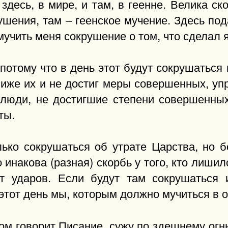
здесь, в мире, и там, в геенне. Велика ско
кушения, там – геенское мучение. Здесь по
мучить меня сокрушение о том, что сделал я
потому что в день этот будут сокрушаться 
иже их и не достиг меры совершенных, упр
а люди, не достигшие степени совершенных
ты.
ько сокрушаться об утрате Царства, но б
 инакова (разная) скорбь у того, кто лишилс
от ударов. Если будут там сокрушаться
этот день мы, которым должно мучиться в о
ором говорит Писание, сужу по здешнему огн