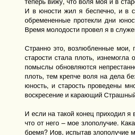
теперь вижу, что воля моя и в ста
И в юности жил я беспечно, и в 
обремененные протекли дни юност
Время молодости провел я в служени
Странно это, возлюбленные мои, п
старости стала плоть, изнемогла 
помыслы обновляются непрестанно
плоть, тем крепче воля на дела бе
юность, и старость проведены мн
воскресение и карающий Страшный
И если на такой конец приходил я 
что от него – мое злополучие. Как
бремя? Иов, испытав злополучие 