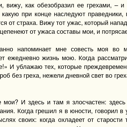
и, вижу, как обезобразил ее грехами, – и
, какую при конце наследуют праведники,
тся от страха. Вижу тот ужас, который напа
 цепенеют от ужаса составы мои, и потряса
танно напоминает мне совесть моя во м
ает ежедневно жизнь мою. Когда рассматри
не!» И ублажаю тех, которые преждевремен
роб без греха, нежели дневной свет во гре
 мои? И здесь и там я злосчастен: здесь
зания. Когда грешил я в юности, говорил в 
слях своих: когда охладеет от старости т