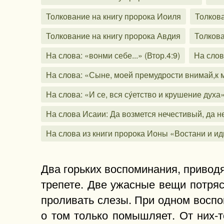
Толкование на книгу пророка Иоиля
Толкова
Толкование на книгу пророка Авдия
Толкова
На слова: «вонми себе...» (Втор.4:9)
На слов
На слова: «Сыне, моей премудрости внимай,к м
На слова: «И се, вся сýетство и крушение духа» 
На слова Исаии: Да возмется нечестивый, да не
На слова из книги пророка Ионы «Востани и ид
Два горьких воспоминания, привод
трепете. Две ужасные вещи потря
проливать слезы. При одном воспом
о том только помышляет. От них-т