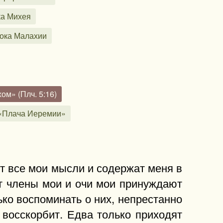
ка Михея
рока Малахии
ом» (Плч. 5:16)
 «Плача Иеремии»
т все мои мысли и содержат меня в
т члены мои и очи мои принуждают
ько воспоминать о них, непрестанно
 восскорбит. Едва только приходят