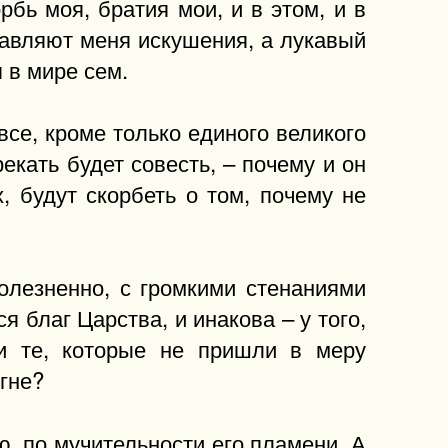
рбь моя, братия мои, и в этом, и в
давляют меня искушения, а лукавый
 в мире сем.
все, кроме только единого великого
екать будет совесть, – почему и он
, будут скорбеть о том, почему не
олезненно, с громкими стенаниями
я благ Царства, и инакова – у того,
 и те, которые не пришли в меру
гне?
ю, по мучительности его пламени. А