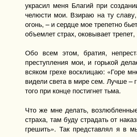
украсил меня Благий при создани
челюсти мои. Взираю на ту славу
огонь, – и сердце мое трепетно бье
объемлет страх, оковывает трепет,
Обо всем этом, братия, непрес
преступления мои, и горькой дел
всяком грехе восклицаю: «Горе м
видели света в мире сем. Лучше – г
того при конце постигнет тьма.
Что же мне делать, возлюбленные
страха, там буду страдать от нака
грешить». Так представлял я в мы