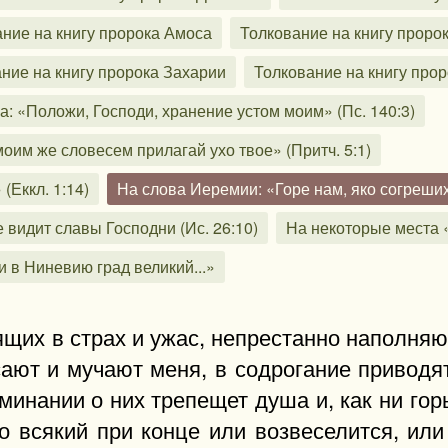
ние на книгу пророка Амоса
Толкование на книгу проро
ние на книгу пророка Захарии
Толкование на книгу про
а: «Положи, Господи, хранение устом моим» (Пс. 140:3)
оим же словесем прилагай ухо твое» (Притч. 5:1)
(Еккл. 1:14)
На слова Иеремии: «Горе нам, яко согреших
 видит славы Господни (Ис. 26:10)
На некоторые места
и в Ниневию град великий...»
ящих в страх и ужас, непрестанно наполняю
сают и мучают меня, в содрогание приводя
инании о них трепещет душа и, как ни гор
о всякий при конце или возвеселится, или