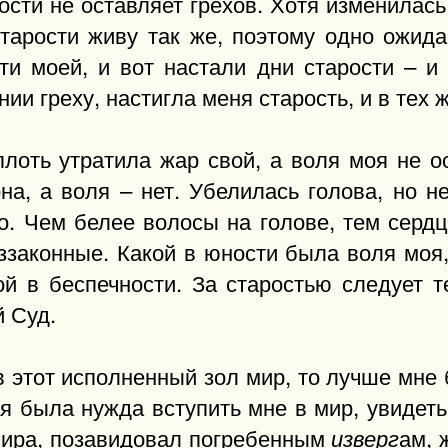
рости не оставляет грехов. Хотя изменилась
старости живу так же, поэтому одно ожида
и моей, и вот настали дни старости – и
и греху, настигла меня старость, и в тех ж
лоть утратила жар свой, а воля моя не о
она, а воля – нет. Убелилась голова, но н
. Чем белее волосы на голове, тем сердц
ззаконные. Какой в юности была воля моя,
ой в беспечности. За старостью следует т
 Суд.
в этот исполненный зол мир, то лучше мне 
ая была нужда вступить мне в мир, увидеть
мира, позавидовал погребенным
ам, 
изверг