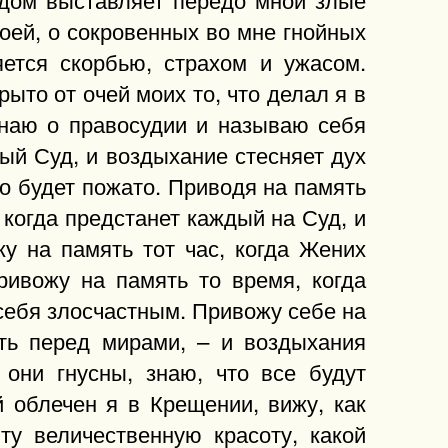
оей, о сокровенных во мне гнойных
яется скорбью, страхом и ужасом.
ыто от очей моих то, что делал я в
инаю о правосудии и называю себя
й Суд, и воздыхание стесняет дух
то будет пожато. Приводя на память
когда предстанет каждый на Суд, и
у на память тот час, когда Жених
ривожу на память то время, когда
 себя злосчастным. Привожу себе на
ять перед мирами, – и воздыхания
 они гнусны, знаю, что все будут
 облечен я в Крещении, вижу, как
ту величественную красоту, какой