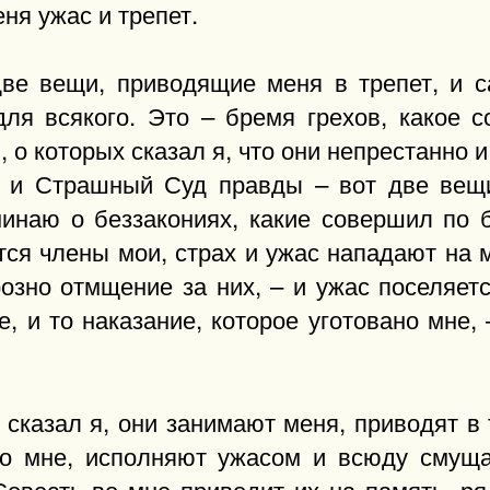
ня ужас и трепет.
две вещи, приводящие меня в трепет, и с
ля всякого. Это – бремя грехов, какое со
, о которых сказал я, что они непрестанно 
х и Страшный Суд правды – вот две вещи
инаю о беззакониях, какие совершил по бе
тся члены мои, страх и ужас нападают на 
розно отмщение за них, – и ужас поселяет
, и то наказание, которое уготовано мне,
 сказал я, они занимают меня, приводят в
во мне, исполняют ужасом и всюду смуща
Совесть во мне приводит их на память, р