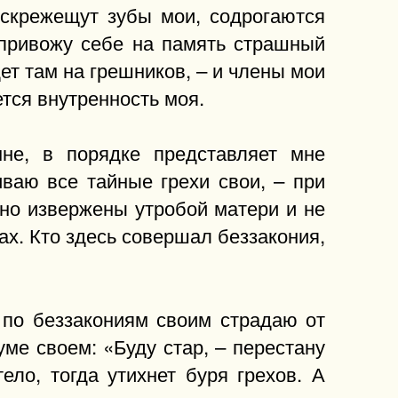
 скрежещут зубы мои, содрогаются
 привожу себе на память страшный
дет там на грешников, – и члены мои
ется внутренность моя.
не, в порядке представляет мне
ваю все тайные грехи свои, – при
но извержены утробой матери и не
хах. Кто здесь совершал беззакония,
 по беззакониям своим страдаю от
уме своем: «Буду стар, – перестану
ело, тогда утихнет буря грехов. А