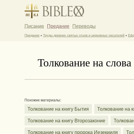
Писание
Предание
Переводы
Предание
»
Труды древних святых отцов и церковных писателей
»
Ефр
Толкование на слова
Похожие материалы:
Толкование на книгу Бытия
Толкование на к
Толкование на книгу Второзаконие
Толкован
Толкование на книгу пророка Иезекииля
Тол