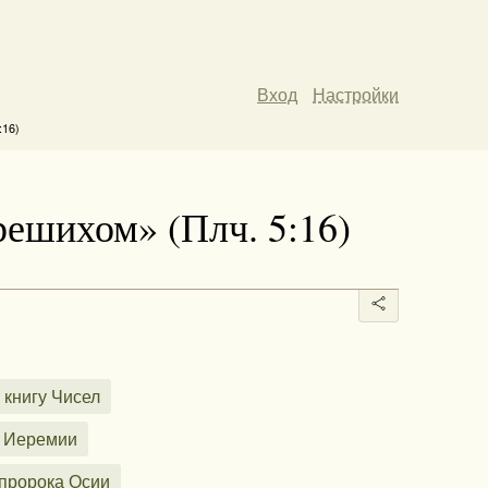
Вход
Настройки
:16)
решихом» (Плч. 5:16)
 книгу Чисел
а Иеремии
 пророка Осии