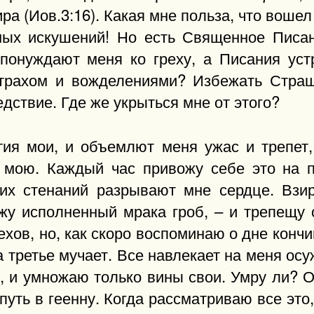
ра (Иов.3:16). Какая мне польза, что вошел 
ных искушений! Но есть Священное Писа
понуждают меня ко греху, а Писания ус
трахом и вожделениями? Избежать Страш
едствие. Где же укрыться мне от этого?
тия мои, и объемлют меня ужас и трепет,
 мою. Каждый час привожу себе это на 
ких стенаний разрывают мне сердце. Взи
ижу исполненный мрака гроб, – и трепещу 
ехов, но, как скоро воспоминаю о дне кончи
а третье мучает. Все навлекает на меня ос
, и умножаю только вины свои. Умру ли? О
уть в геенну. Когда рассматриваю все это