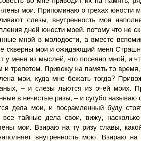
члены мои. Припоминаю о грехах юности м
ливают слезы, внутренность моя наполн
ления дней юности моей, потому что не скр
нные мной в молодости, а вместе вспом
все скверны мои и ожидающий меня Страшны
т у меня из мыслей, что посеяно мной, и ч
 и трепетом. Привожу на память то время, 
лена мои, куда мне бежать тогда? Привож
аных, – и слезы льются из очей моих. П
нные в нечистые ризы, – и сугубо называю
тся дела мои, и посрамленный буду сто
все тайные дела свои, вижу, насколько
лены мои. Взираю на ту ризу славы, какой
наполняет внутренность мою. Взираю на 