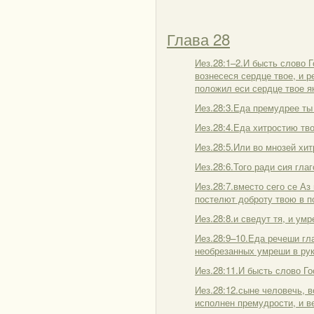
Глава 28
Иез.28:1–2.И бысть слово Г
вознесеся сердце твое, и р
положил еси сердце твое я
Иез.28:3.Еда премудрее ты
Иез.28:4.Еда хитростию тв
Иез.28:5.Или во мнозей хит
Иез.28:6.Того ради cия гла
Иез.28:7.вместо сего се Аз
постелют доброту твою в п
Иез.28:8.и сведут тя, и у
Иез.28:9–10.Еда речеши гл
необрезанных умреши в рук
Иез.28:11.И бысть слово Го
Иез.28:12.сыне человечь, в
исполнен премудрости, и в