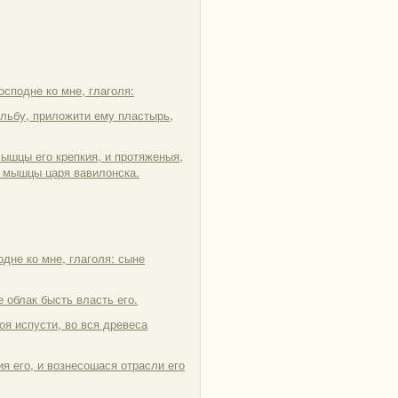
осподне ко мне, глаголя:
ельбу, приложити ему пластырь,
мышцы его крепкия, и протяженыя,
лю мышцы царя вавилонска.
одне ко мне, глаголя: сыне
е облак бысть власть его.
воя испусти, во вся древеса
я его, и вознесошася отрасли его