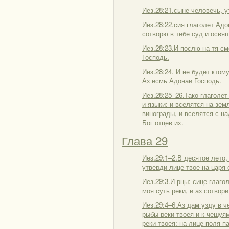
Иез.28:21.сыне человечь, у
Иез.28:22.сия глаголет Адо
сотворю в тебе суд и освящ
Иез.28:23.И послю на тя сме
Господь.
Иез.28:24. И не будет ктом
Аз есмь Адонаи Господь.
Иез.28:25–26.Тако глаголе
и языки: и вселятся на зе
винограды, и вселятся с на
Бог отцев их.
Глава 29
Иез.29:1–2.В десятое лето
утверди лице твое на царя е
Иез.29:3.И рцы: сице глаго
моя суть реки, и аз сотвори
Иез.29:4–6.Аз дам узду в ч
рыбы реки твоея и к чешуям
реки твоея: на лице поля п