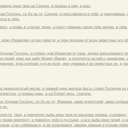
тверди лице твое на Сидона, и прорцы о нем, и рцы:
наи Господь: се Аз на тя, Сидоне, и прославлюся в тебе, и уразумееши, 
уся в тебе.
рть, и кровь в стогнах твоих, и падут язвении среде тебе мечем, в тебе 
у дому Израилеву остен горести, и терн болезни от всех окрестных его о
т Адонаи Господь: и соберу дом Израилев от язык, идеже разсыпашася т
мли своей, юже дах рабу Моему Иакову, и поселятся на ней с надеждею, 
деждею, егда сотворю суд во всех, иже укориша я во окрестных их, и ур
, в дванадесятый месяц, в первый день месяца бысть слово Господне ко 
гипетска, и прорцы нань, и на Египет весь, глаголи.
лет Адонаи Господь: се Аз на тя, Фараоне, царю египетский, змиа седящ
х их.
елюсти, твоя, и прилеплю рыбы реки твоя ко крылома твоима, и возведу т
 твоим прилпнут, и повергну тебя в пустыню, и все рыбы реки твоей, и н
адеши, и не соберешися, и не оградишися, зверем земным и птицам небе