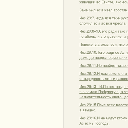
живущии во Египте, яко ес
Зане был еси жезл тростян
Иез.29:7. егда яся тебе ру
сломил еси их вся чресла.
Иез.29:8–9.Сего ради тако 
погибель, и в опустение: и
Понеже глаголал еси, яко р
Иез.29:10.Того ради се Аз 
даже до предел ефиопских
Иез.29:11.Не пройдет сквоз
Иез.29:12.И дам землю его 
четыредесять лет: и разсею
Иез.29:13–14.По четыредес
я в землю Пафурскую, в зе
незначительность оного цар
Иез.29:15.Паче всех власт
в языцех.
Иез.29:16.И не будут ктом
Аз есмь Господь.