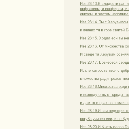
Иез.28:13.В сладости рая 
анфраксом, и сапфиром, и 
онихом, и златом наполнил 
Иез.28:14. Ты с Херувимом
и вчиних тя в горе святей 
Иез.28:15. Ходил еси ты не
Иез.28:16. От множества хо
И сведе тя Херувим осеняя
Иез.28:17. Вознесеся сердц
Истле хитрость твоя с доб
множества ради грехов твои
Иез.28:18.Множества ради г
и возведу огнь от среды тв
и дам тя в прах на земли 
Иез.28:19.И вси ведящии те
пагуба учинен еси, и не бу
Иез.28:20.И бысть слово Го