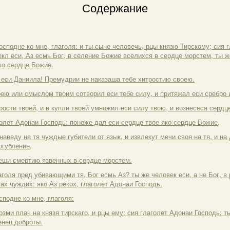
Содержание
осподне ко мне, глаголя: и ты сыне человечь, рцы князю Тирскому; сия 
екл еси, Аз есмь Бог, в селение Божие вселихся в сердце морстем, ты же
ко сердце Божие.
 еси Даниила! Премудрии не наказаша тебе хитростию своею.
оею или смыслом твоим сотворил еси тебе силу, и притяжал еси сребро 
рости твоей, и в купли твоей умножил еси силу твою, и вознесеся сердц
голет Адонаи Господь: понеже дал еси сердце твое яко сердце Божие,
 наведу на тя чуждые губители от язык, и извлекут мечи своя на тя, и на
огубление,
мреши смертию язвенных в сердце морстем.
аголя пред убивающими тя, Бог есмь Аз? ты же человек еси, а не Бог, в
ах чуждих: яко Аз рекох, глаголет Адонаи Господь.
сподне ко мне, глаголя:
озми плач на князя тирскаго, и рцы ему: сия глаголет Адонаи Господь: 
енец доброты.