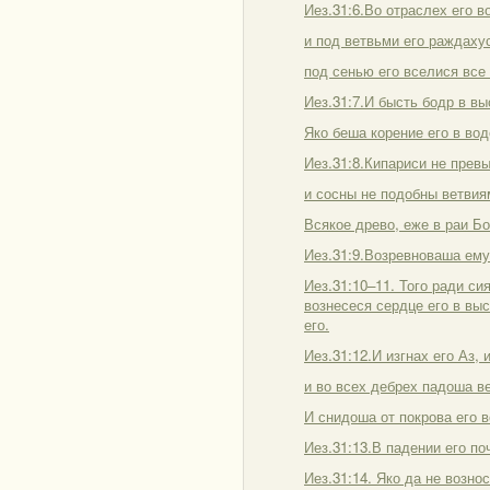
Иез.31:6.Во отраслех его 
и под ветвьми его раждаху
под сенью его вселися все
Иез.31:7.И бысть бодр в вы
Яко беша корение его в вод
Иез.31:8.Кипариси не превы
и сосны не подобны ветвиям
Всякое древо, еже в раи Бо
Иез.31:9.Возревноваша ему
Иез.31:10–11. Того ради си
вознесеся сердце его в высо
его.
Иез.31:12.И изгнах его Аз, 
и во всех дебрех падоша ве
И снидоша от покрова его в
Иез.31:13.В падении его по
Иез.31:14. Яко да не возно