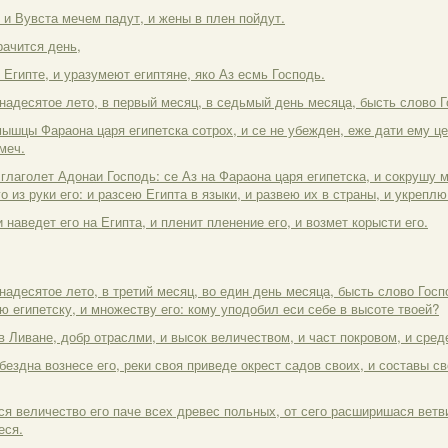
и Вувста мечем падут, и жены в плен пойдут.
рачится день,
 Египте, и уразумеют египтяне, яко Аз есмь Господь.
надесятое лето, в первый месяц, в седьмый день месяца, бысть слово Г
мышцы Фараона царя египетска сотрох, и се не убежден, еже дати ему ц
меч.
 глаголет Адонаи Господь: се Аз на Фараона царя египетска, и сокрушу 
го из руки его: и разсею Египта в языки, и развею их в страны, и укреп
 наведет его на Египта, и пленит пленение его, и возмет корысти его.
надесятое лето, в третий месяц, во един день месяца, бысть слово Госп
ю египетску, и множеству его: кому уподобил еси себе в высоте твоей?
в Ливане, добр отраслми, и высок величеством, и част покровом, и сред
 бездна вознесе его, реки своя приведе окрест садов своих, и составы с
ся величество его паче всех древес польных, от сего расширишася ветви
еся.