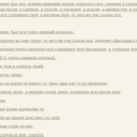
Божия был еси, всяким камением драгим украсился еси, сардием и топаз
иасписом, и сребром, и златом, и лигирием, и ахатом, и амефистом, и х
еси сокровища твоя; и житницы твоя, от него же дне создан еси.
Божии, был еси среде каменей огненных.
порочен во днех твоих, от него же дне создан еси, дóндеже обретошася 
ждения твоего наполнил еси сокровища твоя беззакония, и согрешил еси
й от среды камыков огненных.
е твое в доброте твоей,
ротою твоею,
х на землю по вергох тя, пред цари дах тя во обличение.
рехов твоих, и неправд купли твоея, осквернил еси святая твоя,
оея,
пред всеми видящими тя.
бе во языцех возстенут по тебе:
деши ктому во век.
сподне ко мне, глаголя: