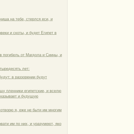
чиша на тебе, стерлся еси, и
веки и скоты, и будет Египет в
 в погибель от Магдола и Сиины, и
етыредесять лет:
будут: в раззорении будут
щу пленники египетские, и вселю
сказывает и будущую
сотворю я, еже не быти им многим
ати им по них, и уразумеют, яко