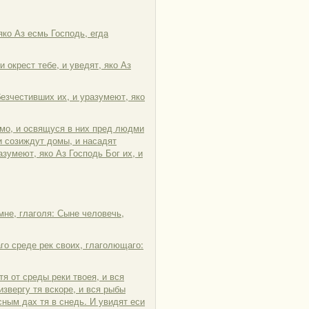
яко Аз есмь Господь, егда
и окрест тебе, и уведят, яко Аз
безчестивших их, и уразумеют, яко
амо, и освящуся в них пред людми
и созиждут домы, и насадят
азумеют, яко Аз Господь Бог их, и
мне, глаголя: Сыне человечь,
аго среде рек своих, глаголющаго:
я от среды реки твоея, и вся
извергу тя вскоре, и вся рыбы
сным дах тя в снедь. И увидят еси