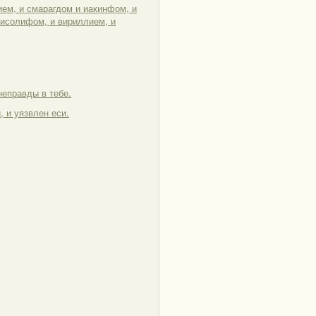
ием, и смарагдом и иакинфом, и
рисолифом, и вириллием, и
неправды в тебе.
, и уязвлен еси.