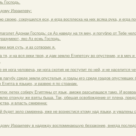
мь Господь.
 дому Израилеву:
кою своею, сокрушился еси, и егда восплеска на них всяка рука, и егда по
глаголет Адонаи Господь: се Аз наведу на тя меч, и погублю от Тебе чело
 уразумеют, яко Аз есмь Господь.
еки моя суть, и аз сотворих я.
на тя, и на вся реки твоя, и дам землю Египетску во опустение, и в меч и
.
е ея нога человеча, ни нога скотия не поступит по ней, и не населится ч
в пагубу среде земли опустелыя, и грады его среде градов опустевших 
 Египта в языцех, и развею я по странам.
ятих летех соберу Египтяны от язык, аможе разсыпашася тамо. И возвра
млю отонуду же взяты быша. Так, обещая освобождение от плена, пред
ства, и власть смиренна:
ей будет зело смиренна, еже не вознестися ктому над языки, и умалены 
у дому Израилеву в надежду воспоминающую беззаконие, внегда последов