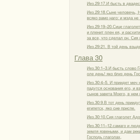
Иез.29:17.И бысть в двадес
Иез.29:18.Сыне человечь, 
всяко рамо наго: и мзда не
Иез.29:19–20.Сице глаголе
и пленит плен ея, и расхит
за все, что сделал он. Сия
Иез.29:21. В той день взыд
Глава 30
Иез.30:1–3.И бысть слово Г
оле день! яко близ день Го
Иез.30:4–5. И приидет меч 
падутся основания его, и в
сынов завета Моего, в нем
Иез.30:9.В тот день приид
египетск, яко cиe приспе.
Иез.30:10.Сия глаголет Ад
Иез.30:11–12.самаго и люде
земля язвеными, и дам рек
Господь глаголах,