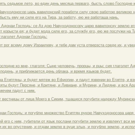
ять седьмое лето, во един день месяца перваго, бысть слово Господне к
Навуходоносор царь вавилонский поработи силу свою работою великою на
 бысть ему ни силе его на Тира, за работу, ею же работаша нань.
т Адонаи Господь: се Аз дою Навуходоносору царю вавилонску землю ег
ит корысти ея; и будет мзда силе его, за службу его, ею же послужи на 
 глаголет Адонаи Господь:
ет рог всему дому Израилеву, и тебе дам уста отверзста среде их, и увед
осподне ко мне, глаголя: Сыне человечь, прорцы, и рцы: сия глаголет А
сподень, и приближается день облака, и время языков будет.
на Египтяны, и будет мятеж во Ефиопии, и падут язвении во Египте, и вз
зяты будут Персяне, и Критяне, и Ливиане, и Мурини, и Лидяне, и вся Ар
 мечем падут с ним.
ут вестницы от лица Моего в Сиеим, тщащеся погубити надежду Мурински
онаи Господь: и погублю множество Египтян рукою Навуходоносора царя 
й его с ним, губители от язык послани погубити землю и извлекут вси м
и их во опустение, и отдам землю в руце злых, и погублю землю, и испо