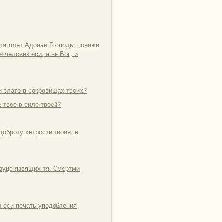
глаголет Адонаи Господь: понеже
 человек еси, а не Бог, и
и злато в сокровищах твоих?
е твое в силе твоей?
 доброту хитрости твоея, и
 руце язвящих тя. Смертми
ты еси печать уподобления