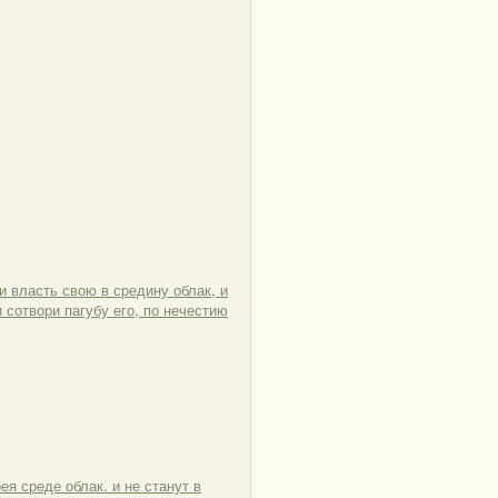
и власть свою в средину облак, и
и сотвори пагубу его, по нечестию
ея среде облак. и не станут в