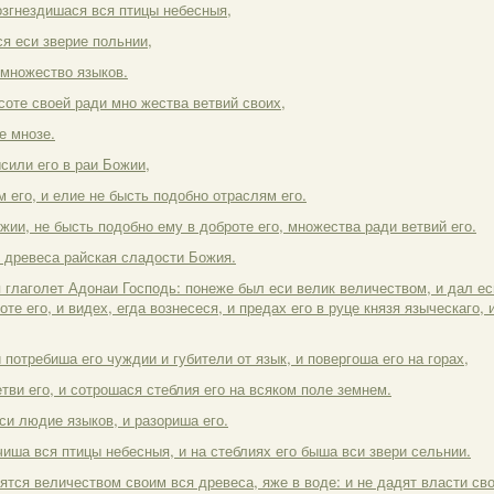
возгнездишася вся птицы небесныя,
ся еси зверие польнии,
 множество языков.
соте своей ради мно жества ветвий своих,
е мнозе.
сили его в раи Божии,
 его, и елие не бысть подобно отраслям его.
жии, не бысть подобно ему в доброте его, множества ради ветвий его.
 древеса райская сладости Божия.
я глаголет Адонаи Господь: понеже был еси велик величеством, и дал ес
те его, и видех, егда вознесеся, и предах его в руце князя языческаго, 
и потребиша его чуждии и губители от язык, и повергоша его на горах,
тви его, и сотрошася стеблия его на всяком поле земнем.
си людие языков, и разориша его.
чиша вся птицы небесныя, и на стеблиях его быша вси звери сельнии.
сятся величеством своим вся древеса, яже в воде: и не дадят власти сво