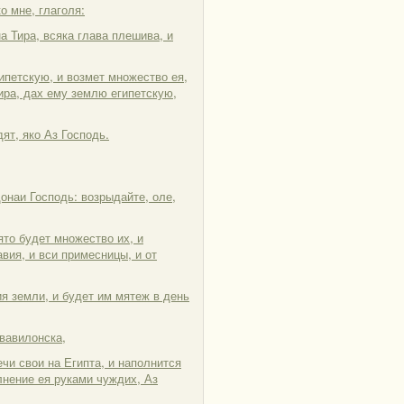
о мне, глаголя:
 Тира, всяка глава плешива, и
ипетскую, и возмет множество ея,
Тира, дах ему землю египетскую,
ят, яко Аз Господь.
донаи Господь: возрыдайте, оле,
ято будет множество их, и
авия, и вси примесницы, и от
я земли, и будет им мятеж в день
вавилонска,
ечи свои на Египта, и наполнится
лнение ея руками чуждих, Аз