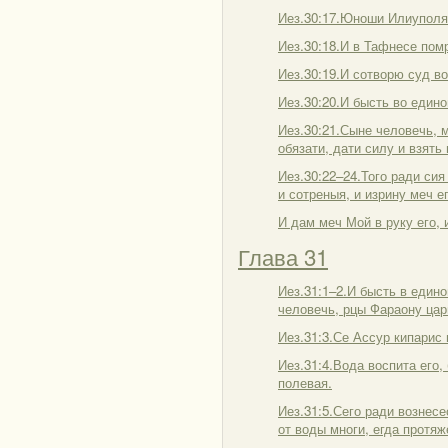
Иез.30:17.Юноши Илиуполя 
Иез.30:18.И в Тафнесе пом
Иез.30:19.И сотворю суд во
Иез.30:20.И бысть во едино
Иез.30:21.Сыне человечь, 
обязати, дати силу и взять 
Иез.30:22–24.Того ради сия
и сотреныя, и изрину меч е
И дам меч Мой в руку его, и
Глава 31
Иез.31:1–2.И бысть в едино
человечь, рцы Фараону цар
Иез.31:3.Се Ассур кипарис 
Иез.31:4.Вода воспита его,
полевая.
Иез.31:5.Сего ради вознесе
от воды многи, егда протяж