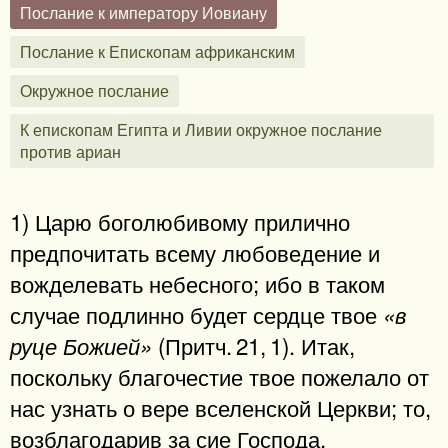
Послание к императору Иовиану
Послание к Епископам африканским
Окружное послание
К епископам Египта и Ливии окружное послание
против ариан
1) Царю боголюбивому прилично
предпочитать всему любоведение и
вожделевать небесного; ибо в таком
случае подлинно будет сердце твое
«в
(Притч. 21, 1). Итак,
руце Божией»
поскольку благочестие твое пожелало от
нас узнать о вере вселенской Церкви; то,
возблагодарив за сие Господа,