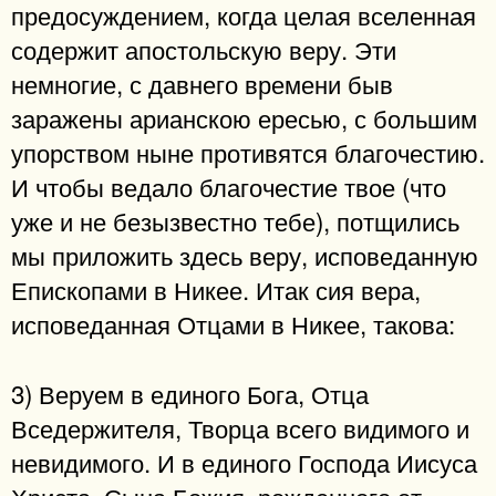
предосуждением, когда целая вселенная
содержит апостольскую веру. Эти
немногие, с давнего времени быв
заражены арианскою ересью, с большим
упорством ныне противятся благочестию.
И чтобы ведало благочестие твое (что
уже и не безызвестно тебе), потщились
мы приложить здесь веру, исповеданную
Епископами в Никее. Итак сия вера,
исповеданная Отцами в Никее, такова:
3) Веруем в единого Бога, Отца
Вседержителя, Творца всего видимого и
невидимого. И в единого Господа Иисуса
Христа, Сына Божия, рожденного от