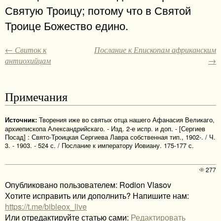
Святую Троицу; потому что в Святой
Троице Божество едино.
← Свиток к
Послание к Епископам африканским
антиохийцам
→
Примечания
Творения иже во святых отца нашего Афанасия Великаго,
Источник:
архиепископа Александрийскаго. - Изд. 2-е испр. и доп. - [Сергиев
Посад] : Свято-Троицкая Сергиева Лавра собственная тип., 1902-. / Ч.
3. - 1903. - 524 с. / Послание к императору Иовиану. 175-177 с.
277
Опубликовано пользователем: Rodion Vlasov
Хотите исправить или дополнить? Напишите нам:
https://t.me/bibleox_live
Или отредактируйте статью сами:
Редактировать