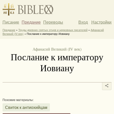
Писание
Предание
Переводы
Вход
Настройки
Предание
»
Труды древних святых отцов и церковных писателей
»
Афанасий
Великий (IV век)
» Послание к императору Иовиану
Афанасий Великий (IV век)
Послание к императору
Иовиану
Похожие материалы:
Свиток к антиохийцам