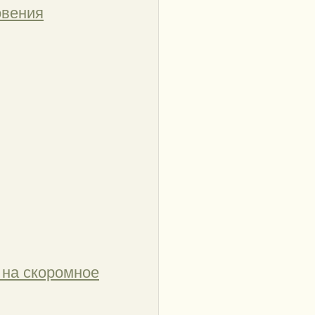
овения
 на скоромное