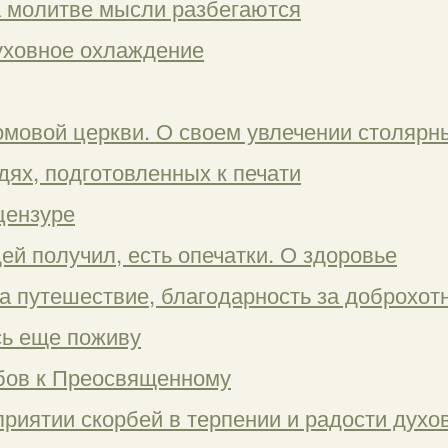
на молитве мысли разбегаются
духовное охлаждение
омовой церкви. О своем увлечении столяр
дях, подготовленных к печати
цензуре
ей получил, есть опечатки. О здоровье
на путешествие, благодарность за доброхот
сь еще поживу
мбов к Преосвященному
приятии скорбей в терпении и радости духо