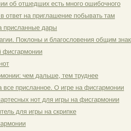
нии об отшедших есть много ошибочного
 в ответ на приглашение побывать там
за присланные дары
нагии. Поклоны и благословения общим зн
й фисгармонии
нот
рмонии: чем дальше, тем труднее
а все присланное. О игре на фисгармонии
партесных нот для игры на фисгармонии
тель для игры на скрипке
гармонии