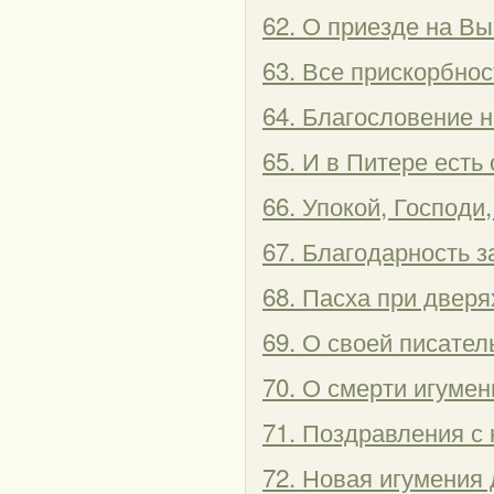
62. О приезде на Вы
63. Все прискорбно
64. Благословение н
65. И в Питере есть
66. Упокой, Господ
67. Благодарность 
68. Пасха при дверя
69. О своей писате
70. О смерти игуме
71. Поздравления с
72. Новая игумения