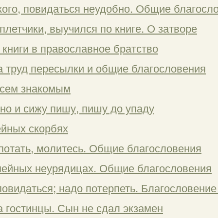
кого, повидаться неудобно. Общие благосл
плетчики, выучился по книге. О затворе
 книги в православное братство
за труд пересылки и общие благословения
всем знакомым
но и сижу пишу, пишу до упаду
ейных скорбях
опотать, молитесь. Общие благословения
мейных неурядицах. Общие благословения
повидаться; надо потерпеть. Благословение
а гостинцы. Сын не сдал экзамен