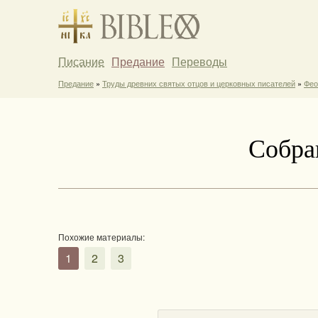
Писание
Предание
Переводы
Предание
»
Труды древних святых отцов и церковных писателей
»
Фео
Собра
Похожие материалы:
1
2
3