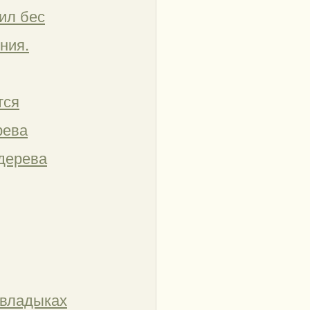
ил бес
ния.
тся
рева
 дерева
 владыках