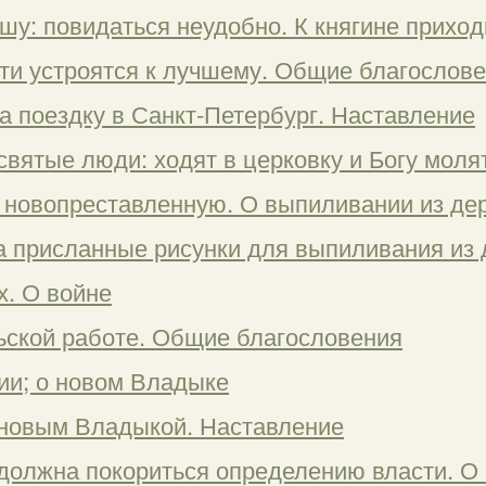
шу: повидаться неудобно. К княгине приход
сти устроятся к лучшему. Общие благослове
а поездку в Санкт-Петербург. Наставление
 святые люди: ходят в церковку и Богу моля
и, новопреставленную. О выпиливании из де
за присланные рисунки для выпиливания из
х. О войне
льской работе. Общие благословения
нии; о новом Владыке
 новым Владыкой. Наставление
 должна покориться определению власти. О