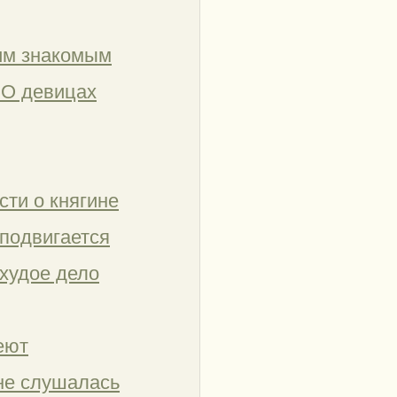
щим знакомым
. О девицах
сти о княгине
 подвигается
 худое дело
еют
 не слушалась