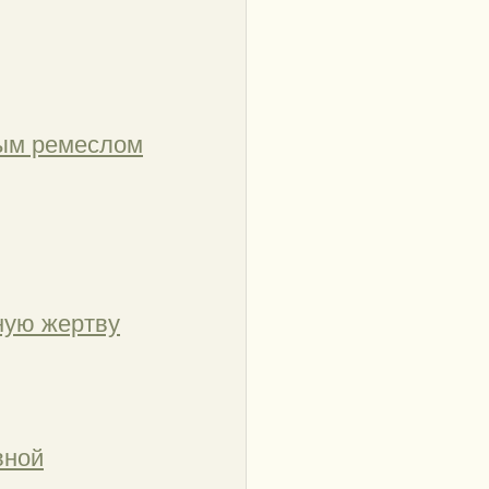
ным ремеслом
ную жертву
вной