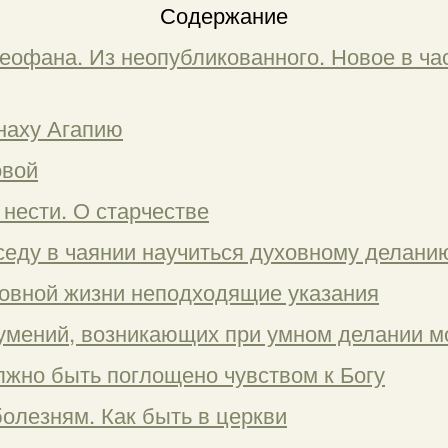
Содержание
еофана. Из неопубликованного. Новое в ча
наху Агапию
овой
нести. О старчестве
еседу в чаянии научиться духовному делани
уховной жизни неподходящие указания
умений, возникающих при умном делании 
лжно быть поглощено чувством к Богу
 болезням. Как быть в церкви