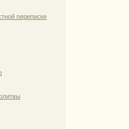
стной переписке
ю
молитвы