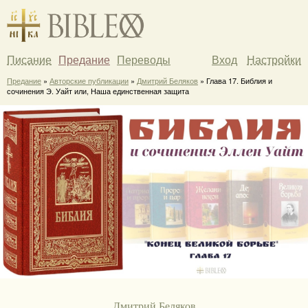
Писание
Предание
Переводы
Вход
Настройки
Предание
»
Авторские публикации
»
Дмитрий Беляков
» Глава 17. Библия и
сочинения Э. Уайт или, Наша единственная защита
Дмитрий Беляков