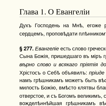
Глава 1. О Евангеліи
Духъ Господень на Мнѣ, егоже 
сердцемъ, проповѣдати плѣнникомъ
есть слово греческ
§ 277.
Евангеліе
Сына Божія, пришедшаго въ міръ г
вѣрно слово и всякаго пріятія д
Хрістосъ о Себѣ объявилъ:
пріиде
намъ грѣшникамъ можетъ быть вѣст
милость Божію, вмѣсто клятвы благ
отверстое, и съ Богомъ великимъ,
вожделѣннѣйшая грѣшникамъ вѣ