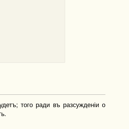
удетъ; того ради въ разсужденіи о
ь.