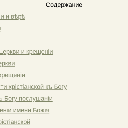
Содержание
іи и вѣрѣ
и
Церкви и крещеніи
еркви
крещеніи
ти хрістіанской къ Богу
ъ Богу послушаніи
еніи имени Божія
рістіанской