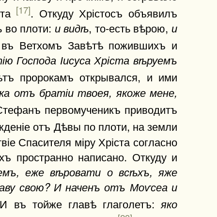
[17]
ста
. Откуду Хрістосъ объявилъ
ть во плоти:
, то-есть вѣрою,
и видѣ
и
, въ Ветхомъ Завѣтѣ пожившихъ и
ію Господа Іисуса Хріста вѣруемъ
ѣтъ пророкамъ открывался, и ими
ка отъ братіи твоея, якоже мене,
 Стефанъ первомученикъ приводитъ
жденіе отъ Дѣвы по плоти, на земли
твіе Спасителя міру Хріста согласно
хъ пространно написано. Откуду и
емъ, еже вѣровати о всѣхъ, яже
лаву свою? И наченъ отъ Моѵсеа и
 И въ тойже главѣ глаголетъ:
яко