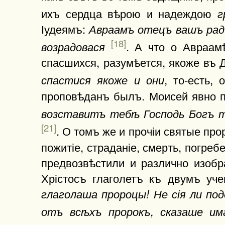
ихъ сердца вѣрою и надеждою
г
Іудеямъ:
Авраамъ отецъ вашъ рад
[18]
. А что о Авраам
возрадовася
спасшихся, разумѣется, якоже въ 
, то-есть,
спастися якоже и они
проповѣданъ былъ. Моисей явно
возставитъ тебѣ Господь Богъ т
[21]
. О томъ же и прочіи святые пр
пожитіе, страданіе, смерть, погреб
предвозвѣстили и различно изобр
Хрістосъ глаголетъ къ двумъ уч
глаголаша пророцы! Не сія ли по
отъ всѣхъ пророкъ, сказаше им