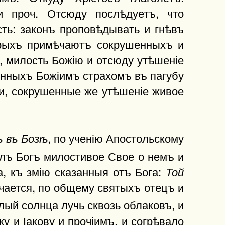
и проч. Отсюду послѣдуетъ, что
сть: законъ проповѣдывать и гнѣвъ
орыхъ примѣчаютъ сокрушенныхъ и
 милость Божію и отсюду утѣшеніе
нныхъ Божіимъ страхомъ въ пагубу
ли, сокрушенные же утѣшеніе живое
, по ученію Апостольскому
ъ въ Бозѣ
ылъ Богъ милостивое Свое о немъ и
а, къ змію сказанныя отъ Бога:
Той
чается, по общему святыхъ отецъ и
лый солнца лучь сквозь облаковъ, и
 и Іакову и прочіимъ, и согрѣвало