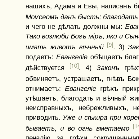
нашихъ, Адама и Евы, написанъ 
Моѵсеомъ данъ бысть; благодать 
и чего не дѣлать должны мы:
Еван
Тако возлюби Богъ міръ, яко и Сын
[9]
. 3)
имать животъ вѣчный
За
подаетъ:
обѣщаетъ благо
Евангеліе
[10]
дѣйствуется
. 4)
грѣх
Законъ
обвиняетъ, устрашаетъ, гнѣвъ Б
отнимаетъ:
грѣхъ прикр
Евангеліе
утѣшаетъ, благодать и вѣчный ж
неисправныхъ, небрежливыхъ, н
приводить.
Уже и сѣкира при коре
[1
бываетъ, и во огнь вметаемо
печалію за грѣхи сокрушенным