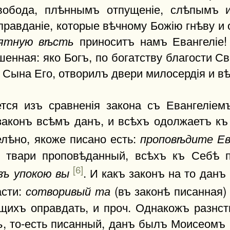
вобода, плѣннымъ отпущеніе, слѣпымъ 
правданіе, которые вѣчному Божію гнѣву и 
приноситъ намъ Евангеліе!
іятную вѣсть
ушенная: яко Богъ, по богатству благости 
Сына Его, отворилъ двери милосердія и вѣ
ется изъ сравненія закона съ Евангеліемъ
 законъ всѣмъ данъ, и всѣхъ одолжаетъ къ
лѣно, якоже писано есть:
проповѣдите Ев
й твари проповѣданный, всѣхъ къ Себѣ 
[6]
. И какъ законъ на то дан
зъ упокою вы
асти:
(въ законѣ писанная
сотворивый та
ющихъ оправдать, и проч. Однакожъ разнст
, то-есть писанный, данъ былъ Моисеомъ 
ъ