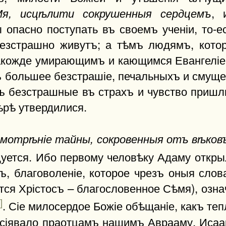
, 
я, исцѣлити сокрушенныя сердцемъ
опасно поступать въ своемъ ученіи, то-е
безстрашно живутъ; а тѣмъ людямъ, кот
акожде умирающимъ и кающимся Евангеліе,
ъ большее безстрашіе, печальныхъ и смуще
объ безстрашные въ страхъ и чувство приш
ѣрѣ утвердилися.
смотрѣніе тайны, сокровенныя отъ вѣков
ѣдуется. Ибо первому человѣку Адаму откр
ъ, благоволеніе, которое чрезъ оныя слов
ся Хрістосъ – благословенное Сѣмя), озна
]
. Сіе милосердое Божіе обѣщанiе, какъ теп
сіявало праотцамъ нашимъ Аврааму, Исааку