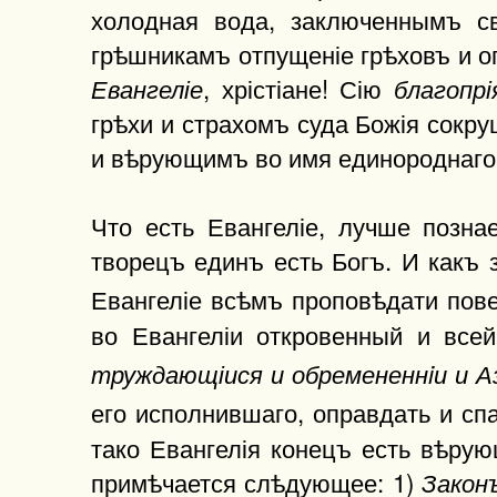
холодная вода, заключеннымъ с
грѣшникамъ отпущеніе грѣховъ и о
, хрістіане! Сію
Евангеліе
благопр
грѣхи и страхомъ суда Божія сокр
и вѣрующимъ во имя единороднаго 
Что есть Евангеліе, лучше позна
творецъ единъ есть Богъ. И какъ
Евангеліе всѣмъ проповѣдати пове
во Евангеліи откровенный и все
труждающіися и обремененнiи и А
его исполнившаго, оправдать и сп
тако Евангелія конецъ есть вѣру
примѣчается слѣдующее: 1)
Закон