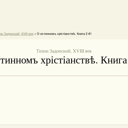
он Задонский, XVIII век
» О истинномъ хрістіанствѣ. Книга 2 #1
Тихон Задонский, XVIII век
тинномъ хрістіанствѣ. Книга