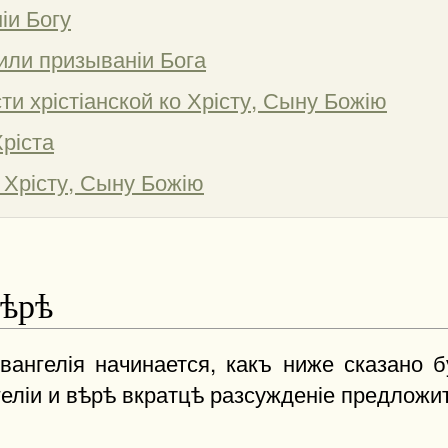
іи Богу
или призываніи Бога
ти хрістіанской ко Хрісту, Сыну Божію
Хріста
 Хрісту, Сыну Божію
вѣрѣ
вангелія начинается, какъ ниже сказано б
геліи и вѣрѣ вкратцѣ разсужденіе предложит