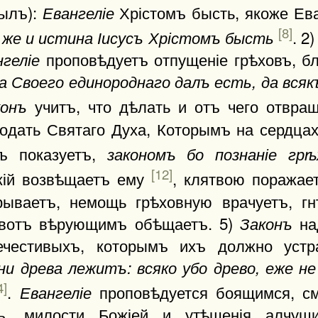
былъ):
Хрістомъ бысть, якоже Ев
Евангеліе
[8]
. 2
же и истина Іисусъ Хрістомъ бысть
проповѣдуетъ отпущеніе грѣховъ, бл
геліе
а Своего единороднаго далъ есть, да всяк
учитъ, что дѣлать и отъ чего отвра
конъ
дать Святаго Духа, Которымъ на сердцах
ъ показуетъ,
закономъ бо познаніе грѣ
[12]
ожій возвѣщаетъ ему
, клятвою поражае
ываетъ, немощь грѣховную врачуетъ, гн
ивотъ вѣрующимъ обѣщаетъ. 5)
на
Законъ
ечестивыхъ, которымъ ихъ должно устр
ни древа лежитъ: всяко убо древо, еже н
4]
.
проповѣдуется боящимся, с
Евангеліе
ъ, милости Божіей и утѣшенія алчущим