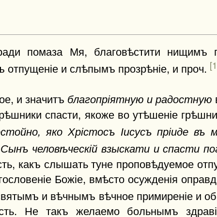
ради помаза Мя, благовѣстити нищимъ 
[1
 отпущеніе и слѣпымъ прозрѣніе, и проч.
ое, и значитъ
благопріятную и радостную
рѣшники спасти, якоже во утѣшеніе грѣшн
остойно, яко Хрістосъ Іисусъ пріиде въ
 Сынъ человѣческій взыскати и спасти п
ь, какъ слышать туне проповѣдуемое отпу
ословеніе Божіе, вмѣсто осужденія оправд
 святымъ и вѣчнымъ вѣчное примиреніе и о
сть. Не такъ желаемо больнымъ здрав