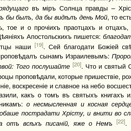
въ міръ Солнца правды – Хрі
рядущаго
, то ес
ъ бы былъ, да бы видѣлъ день Мой
ѣ, тое и о прочіихъ праотцахъ и отцахъ
Дѣяніяхъ Апостольскихъ пишется:
благодат
[19]
 отцы наши
. Сей благодати Божіей св
 проповѣдалъ сынамъ Израилевымъ:
Проро
[20]
. Что и святый
вой: Того послушайте
ороцы проповѣдали, которые пришествіе, ро
еніе, воскресеніе и славное на небо восшес
азили, какъ о томъ въ святыхъ книгахъ и
еникамъ:
о несмысленная и косная сердц
добаше пострадати Хрісту, и внити во с
[22]
.
а отъ всѣхъ писаній, яже о Немъ