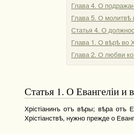
Глава 4. О подражан
Глава 5. О молитвѣ 
Статья 4. О должнос
Глава 1. О вѣрѣ во 
Глава 2. О любви ко
Статья 1. О Евангеліи и 
Хрістіанинъ отъ вѣры; вѣра отъ Е
Хрістіанствѣ, нужно прежде о Еван