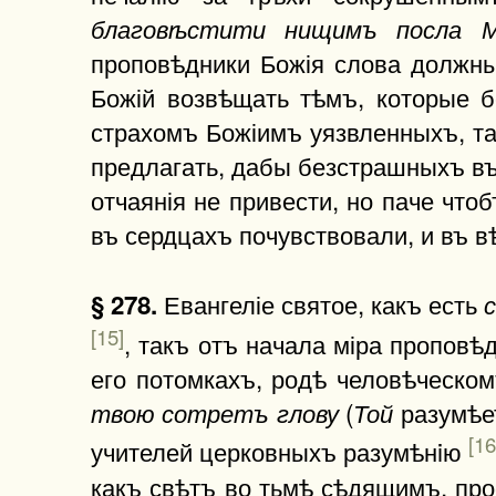
благовѣстити нищимъ посла М
проповѣдники Божія слова должны 
Божій возвѣщать тѣмъ, которые 
страхомъ Божіимъ уязвленныхъ, т
предлагать, дабы безстрашныхъ в
отчаянія не привести, но паче чт
въ сердцахъ почувствовали, и въ в
Евангеліе святое, какъ есть
§ 278.
[15]
, такъ отъ начала міра пропов
его потомкахъ, родѣ человѣческом
(
разумѣет
твою сотретъ глову
Той
[16
учителей церковныхъ разумѣнiю
какъ свѣтъ во тьмѣ сѣдящимъ, про