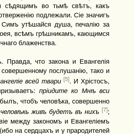
и сѣдящимъ во тьмѣ свѣтъ, какъ
отверженію подлежали. Сіе значигъ
 Симъ утѣшайся душа, печалію за
Своея, всѣмъ грѣшникамъ, кающимся
чнаго блаженства.
. Правда, что закона и Евангелія
 совершенному послушанію, тако и
[5]
. И Хрістосъ,
ангеліе всей твари
призываетъ:
пріидите ко Мнѣ вси
ъ былъ, чтобъ человѣка, совершенно
[7]
)
;
человѣкь живъ будетъ въ нихъ
віе между закономъ и Евангеліемъ
(ибо на сердцахъ и у прародителей