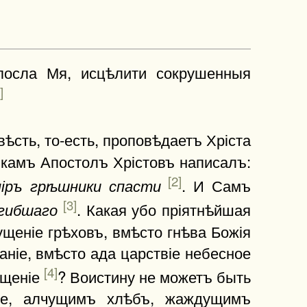
посла Мя, исцѣлити сокрушенныя
]
вѣсть, то-есть, проповѣдаетъ Хріста
икамъ Апостолъ Хрістовъ написалъ:
[2]
. И Самъ
 міръ грѣшники спасти
[3]
. Какая убо пріятнѣйшая
огибшаго
щеніе грѣховъ, вмѣсто гнѣва Божія
аніе, вмѣсто ада царствіе небесное
[4]
бщеніе
? Воистину не можетъ быть
іе, алчущимъ хлѣбъ, жаждущимъ