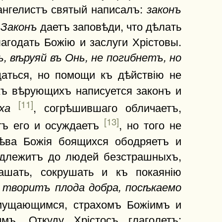
ангелистъ святый написалъ:
законъ
)
даетъ заповѣди, что дѣлать
Законъ
агодать Божію и заслуги Хрістовы.
ъ, вѣруяй въ Онь, не погибнетъ, но
щаться, но помощи къ дѣйствію не
ъ вѣрующихъ написуется законъ и
[11]
, согрѣшившаго обличаетъ,
ха
[13]
тъ его и осуждаетъ
, но того не
ѣва Божія боящихся ободряетъ и
длежитъ до людей безстрашныхъ,
ашать, сокрушать и къ покаянію
е творитъ плода добра, посѣкаемо
мущающимся, страхомъ Божіимъ и
ъ. Откуду Хрістосъ глаголетъ: