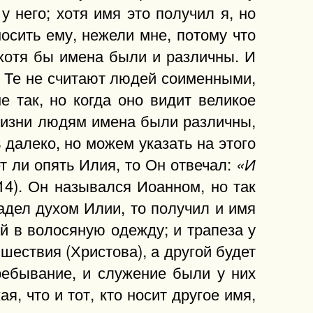
у него; хотя имя это получил я, но
сить ему, нежели мне, потому что
 хотя бы имена были и различны. И
. Те не считают людей соименными,
е так, но когда оно видит великое
жизни людям имена были различны,
 далеко, но можем указать на этого
т ли опять Илия, то Он отвечал:
«И
14). Он назывался Иоанном, но так
ладел духом Илии, то получил и имя
й в волосяную одежду; и трапеза у
шествия (Христова), а другой будет
ребывание, и служение были у них
, что и тот, кто носит другое имя,