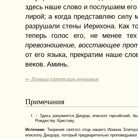
здесь наше слово и послушаем его 
лирой; а когда представляю силу м
разрушали стены Иерихона. Как то
теперь голос его, не менее те
превозношение, восстающее прот
от его языка, прекратим наше сло
веков. Аминь.
← Похвала египетским мученикам
Примечания
↑
Здесь разумеется Диодор, епископ тарсийский, бы
Рождеству Христову.
Творения святого отца нашего Иоанна Златоуст
Источник:
епископу Диодору, который предварительно проповедывал и