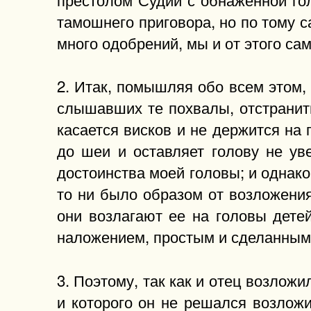
тамошнего приговора, но по тому с
много одобрений, мы и от этого са
2. Итак, помышляя обо всем этом, 
слышавших те похвалы, отстранить
касается висков и не держится на 
до шеи и оставляет голову не ув
достоинства моей головы; и однако
то ни было образом от возложения
они возлагают ее на головы дете
наложением, простым и сделанным к
3. Поэтому, так как и отец возло
и которого он не решался возложит