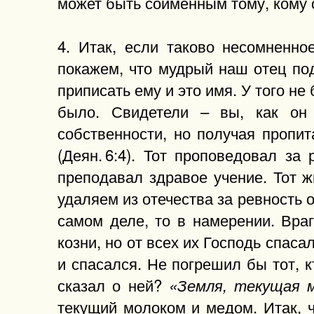
может быть соименным тому, кому 
4. Итак, если таково несомненно
покажем, что мудрый наш отец по
приписать ему и это имя. У того не 
было. Свидетели – вы, как он 
собственности, но получая пропи
(Деян. 6:4). Тот проповедовал за
преподавал здравое учение. Тот ж
удаляем из отечества за ревность о
самом деле, то в намерении. Вра
козни, но от всех их Господь спаса
и спасался. Не погрешил бы тот, к
сказал о ней?
«Земля, текущая 
текущий молоком и медом. Итак, 