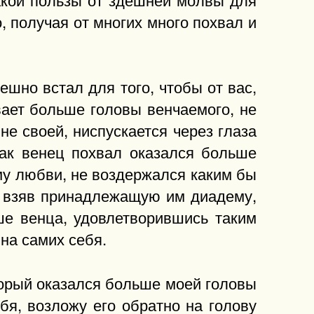
, получая от многих много похвал и
ешно встал для того, чтобы от вас,
вает больше головы венчаемого, не
не своей, ниспускается через глаза
как венец похвал оказался больше
ему любви, не воздержался каким бы
и: взяв принадлежащую им диадему,
ше венца, удовлетворившись таким
на самих себя.
торый оказался больше моей головы
ебя, возложу его обратно на голову