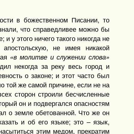
ности в божественном Писании, то
знали, что справедливее можно бы
; и у этого ничего такого никогда не
 апостольскую, не имея никакой
вая
«в молитве и служении слова»
одил некогда за реку весь город и
вность о законе; и этот часто был
по той же самой причине, если не на
всех сторон строили бесчисленные
который он и подвергался опасностям
зал о земле обетованной. Что же он
казать и об его языке; это – язык,
насытиться этим медом, прекратим