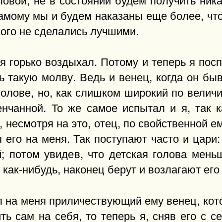
амому мы и будем наказаны еще более, что
мого не сделались лучшими.
я горько воздыхал. Потому и теперь я посп
 такую молву. Ведь и венец, когда он бы
голове, но, как слишком широкий по величи
енчанной. То же самое испытал и я, так 
, несмотря на это, отец, по свойственной 
 его на меня. Так поступают часто и цар
й; потом увидев, что детская голова мень
ак-нибудь, наконец берут и возлагают его 
жил на меня приличествующий ему венец, ко
ь сам на себя, то теперь я, сняв его с с