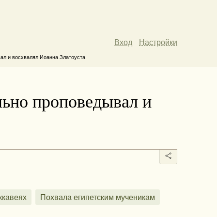
Вход
Настройки
ал и восхвалял Иоанна Златоуста
льно проповедывал и
ккавеях
Похвала египетским мученикам