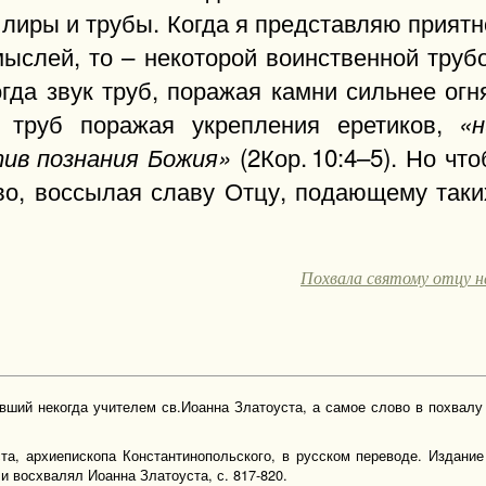
лиры и трубы. Когда я представляю приятно
ыслей, то – некоторой воинственной трубо
гда звук труб, поражая камни сильнее огня
х труб поражая укрепления еретиков,
«
(2Кор. 10:4–5). Но чт
ив познания Божия»
во, воссылая славу Отцу, подающему таки
Похвала святому отцу 
вший некогда учителем св.Иоанна Златоуста, а самое слово в похвалу 
а, архиепископа Константинопольского, в русском переводе. Издание
 восхвалял Иоанна Златоуста, с. 817-820.