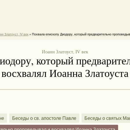
нн Златоуст, IV век
» Похвала епископу Диодору, который предварительно проповедыв
Иоанн Златоуст, IV век
иодору, который предварите
восхвалял Иоанна Златоуста
не
Беседы о св. апостоле Павле
Беседы о святых Ма
тельно проповедывал и восхвалял Иоанна Златоуста