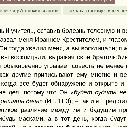
епископу Антиохии великой
Похвала святому священном
ный учитель, оставив болезнь телесную и 
назвал меня Иоанном Крестителем, и гласом
Он тогда хвалил меня, а вы восклицали; я ж
 вы восклицали, выражая свое братолюбие,
 обыкновенно угрызает совесть не менее гр
 как другие приписывают ему многие и в
когда все будет обнаружено и открыто и 
ине дел, потому что Он
«будет судить не
(Ис. 11:3); – так и я, предс
х решать дела»
еликое различие между им и будущим п
ибудь масками, а в тот день, когда будут
ловой, не в состоянии будем получить ник