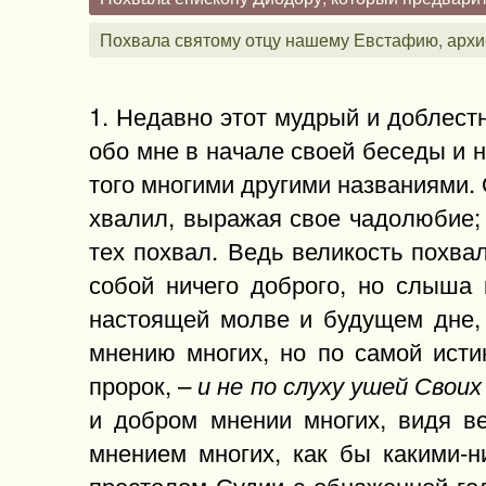
Похвала святому отцу нашему Евстафию, архи
1. Недавно этот мудрый и доблест
обо мне в начале своей беседы и 
того многими другими названиями. 
хвалил, выражая свое чадолюбие;
тех похвал. Ведь великость похвал
собой ничего доброго, но слыша
настоящей молве и будущем дне, 
мнению многих, но по самой ист
пророк, –
и не по слуху ушей Свои
и добром мнении многих, видя в
мнением многих, как бы какими-н
престолом Судии с обнаженной го