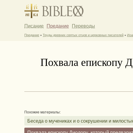
Писание
Предание
Переводы
Предание
»
Труды древних святых отцов и церковных писателей
»
Иоа
Похвала епископу Д
Похожие материалы:
Беседа о мучениках и о сокрушении и милосты
Похвала епископу Диодору, который предвари