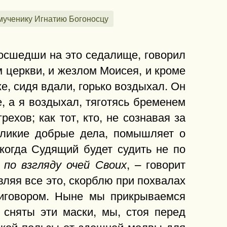
ученику Игнатию Богоносцу
восшедши на это седалище, говорил
 церкви, и жезлом Моисея, и кроме
е, сидя вдали, горько воздыхал. Он
 а я воздыхал, тяготясь бременем
ехов; как тот, кто, не сознавая за
еликие добрые дела, помышляет о
когда Судящий будет судить не по
, – говорит
 по взгляду очей Своих
тавляя все это, скорблю при похвалах
риговором. Ныне мы прикрываемся
 сняты эти маски, мы, стоя перед
акой пользы от здешней молвы для