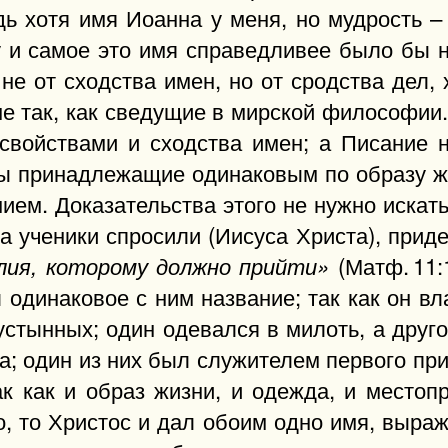
ь хотя имя Иоанна у меня, но мудрость – 
 и самое это имя справедливее было бы но
не от сходства имен, но от сродства дел,
е так, как сведущие в мирской философии
свойствами и сходства имен; а Писание н
 бы принадлежащие одинаковым по образу 
ием. Доказательства этого не нужно искать
а ученики спросили (Иисуса Христа), приде
(Матф. 11:
лия, которому должно прийти»
 одинаковое с ним название; так как он в
устынных; один одевался в милоть, а друго
а; один из них был служителем первого при
ак как и образ жизни, и одежда, и местоп
, то Христос и дал обоим одно имя, выражая