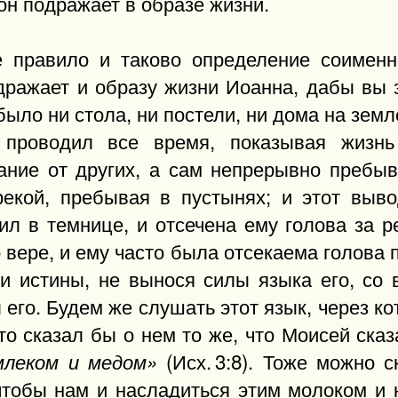
он подражает в образе жизни.
е правило и таково определение соимен
дражает и образу жизни Иоанна, дабы вы 
было ни стола, ни постели, ни дома на земле
проводил все время, показывая жизнь
тание от других, а сам непрерывно пребы
 рекой, пребывая в пустынях; и этот выв
ил в темнице, и отсечена ему голова за ре
 вере, и ему часто была отсекаема голова 
ги истины, не вынося силы языка его, со 
л его. Будем же слушать этот язык, через 
то сказал бы о нем то же, что Моисей ска
(Исх. 3:8). Тоже можно с
млеком и медом»
чтобы нам и насладиться этим молоком и 