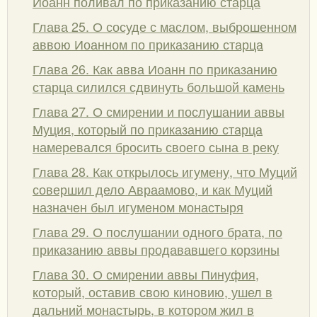
Иоанн поливал по приказанию старца
Глава 25. О сосуде с маслом, выброшенном
аввою Иоанном по приказанию старца
Глава 26. Как авва Иоанн по приказанию
старца силился сдвинуть большой камень
Глава 27. О смирении и послушании аввы
Муция, который по приказанию старца
намеревался бросить своего сына в реку
Глава 28. Как открылось игумену, что Муций
совершил дело Авраамово, и как Муций
назначен был игуменом монастыря
Глава 29. О послушании одного брата, по
приказанию аввы продававшего корзины
Глава 30. О смирении аввы Пинуфия,
который, оставив свою киновию, ушел в
дальний монастырь, в котором жил в