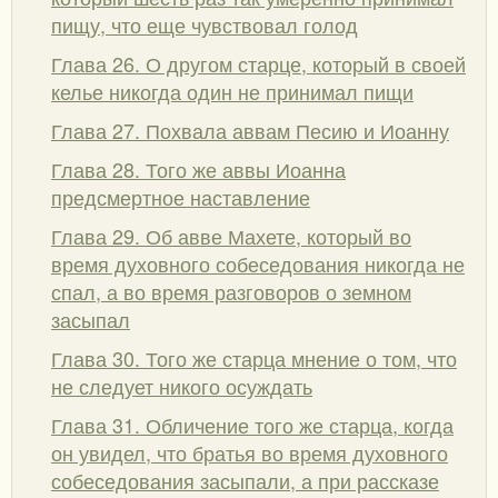
пищу, что еще чувствовал голод
Глава 26. О другом старце, который в своей
келье никогда один не принимал пищи
Глава 27. Похвала аввам Песию и Иоанну
Глава 28. Того же аввы Иоанна
предсмертное наставление
Глава 29. Об авве Махете, который во
время духовного собеседования никогда не
спал, а во время разговоров о земном
засыпал
Глава 30. Того же старца мнение о том, что
не следует никого осуждать
Глава 31. Обличение того же старца, когда
он увидел, что братья во время духовного
собеседования засыпали, а при рассказе