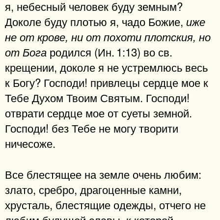
я, небесный человек буду земным?
Доколе буду плотью я, чадо Божие,
иже
не от крове, ни от похоти плотския, но
родился (Ин. 1:13) во св.
от Бога
крещении, доколе я не устремлюсь весь
к Богу? Господи! привлецы сердце мое к
Тебе Духом Твоим Святым. Господи!
отврати сердце мое от суеты земной.
Господи! без Тебе не могу творити
ничесоже.
Все блестящее на земле очень любим:
злато, сребро, драгоценные камни,
хрусталь, блестящие одежды, отчего не
любим будущей славы, к которой