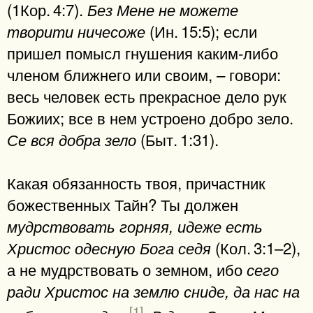
(1Кор. 4:7).
Без Мене не можете
(Ин. 15:5); если
творити ничесоже
пришел помысл гнушения каким-либо
членом ближнего или своим, – говори:
весь человек есть прекрасное дело рук
Божиих; все в нем устроено добро зело.
(Быт. 1:31).
Се вся добра зело
Какая обязанность твоя, причастник
божественных Тайн? Ты должен
мудрствовать горняя, идеже есть
(Кол. 3:1–2),
Христос одесную Бога седя
а не мудрствовать о земном, ибо
сего
ради Христос на землю сниде, да нас на
[1]