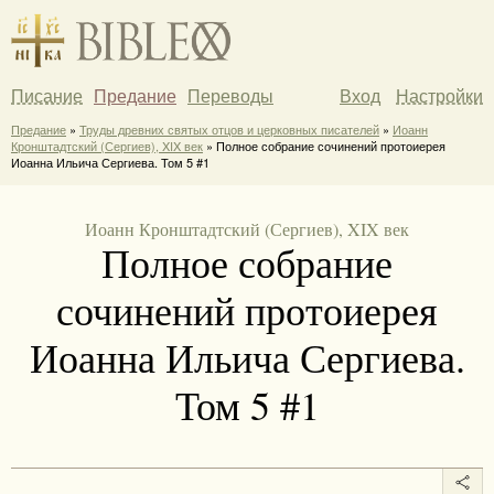
Писание
Предание
Переводы
Вход
Настройки
Предание
»
Труды древних святых отцов и церковных писателей
»
Иоанн
Кронштадтский (Сергиев), XIX век
» Полное собрание сочинений протоиерея
Иоанна Ильича Сергиева. Том 5 #1
Иоанн Кронштадтский (Сергиев), XIX век
Полное собрание
сочинений протоиерея
Иоанна Ильича Сергиева.
Том 5 #1