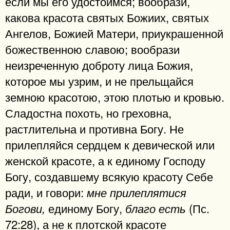
если мы его удостоимся; вообрази,
какова красота святых Божиих, святых
Ангелов, Божией Матери, приукрашенной
божественною славою; вообрази
неизреченную доброту лица Божия,
которое мы узрим, и не прельщайся
земною красотою, этою плотью и кровью.
Сладостна похоть, но греховна,
растлительна и противна Богу. Не
прилепляйся сердцем к девической или
женской красоте, а к единому Господу
Богу, создавшему всякую красоту Себе
ради, и говори:
мне прилеплятися
единому Богу,
(Пс.
Богови,
благо есть
72:28), а не к плотской красоте