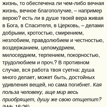
жизнь, то обеспечена ли чем-либо вечная
жизнь, вечное благополучие, – например
верою? есть ли в душе твоей вера живая
в Бога, в Спасителя, в Церковь, – делами
добрыми, кротостью, смирением,
незлобием, правдолюбием и честностью,
воздержанием, целомудрием,
милосердием, терпением, покорностью,
трудолюбием и проч.? В противном
случае, вся работа твоя суетна: душа
много делает, может быть, достойных
удивления вещей, но сама погибнет.
Кая
польза человеку, аще мир весь
приобрящет, душу же свою отщетит?
(Мф. 16:26).