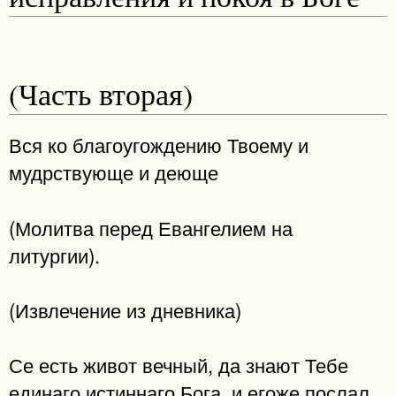
(Часть вторая)
Вся ко благоугождению Твоему и
мудрствующе и деюще
(Молитва перед Евангелием на
литургии).
(Извлечение из дневника)
Се есть живот вечный, да знают Тебе
единаго истиннаго Бога, и егоже послал