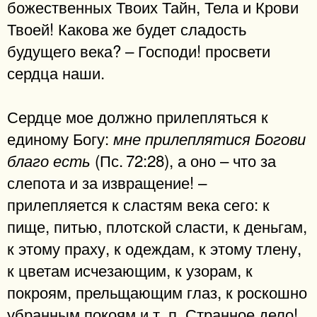
божественных Твоих Тайн, Тела и Крови
Твоей! Какова же будет сладость
будущего века? – Господи! просвети
сердца наши.
Сердце мое должно прилепляться к
единому Богу:
мне прилеплятися Богови
(Пс. 72:28), а оно – что за
благо есть
слепота и за извращение! –
прилепляется к сластям века сего: к
пище, питью, плотской сласти, к деньгам,
к этому праху, к одеждам, к этому тлену,
к цветам исчезающим, к узорам, к
покроям, прельщающим глаз, к роскошно
убранным покоям и т. п. Странное дело!