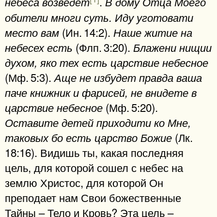
.
небеса возведет
В дому Отца Моего
обители многи суть. Иду уготовати
(Ин. 14:2).
место вам
Наше житие на
(Флп. 3:20).
небесех есть
Блажени нищии
духом, яко тех есть царствие небесное
(Мф. 5:3).
Аще не избудет правда ваша
паче книжник и фарисей, не внидете в
(Мф. 5:20).
царствие небесное
Оставите детей приходити ко Мне,
(Лк.
таковых бо есть царство Божие
18:16). Видишь ты, какая последняя
цель, для которой сошел с небес на
землю Христос, для которой Он
преподает нам Свои божественные
Тайны – Тело и Кровь? Эта цель –