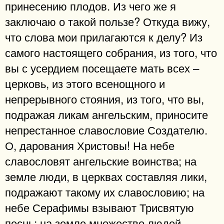
принесению плодов. Из чего же я
заключаю о такой пользе? Откуда вижу,
что слова мои прилагаются к делу? Из
самого настоящего собрания, из того, что
вы с усердием посещаете мать всех –
церковь, из этого всенощного и
непрерывного стояния, из того, что вы,
подражая ликам ангельским, приносите
непрестанное славословие Создателю.
О, дарования Христовы! На небе
славословят ангельские воинства; на
земле люди, в церквах составляя лики,
подражают такому их славословию; на
небе Серафимы взывают Трисвятую
песнь; на земле множество людей