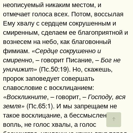
неописуемый никаким местом, и
отмечает голоса всех. Потом, воссылая
Ему хвалу с сердцем сокрушенным и
смиренным, сделаем ее благоприятной и
вознесем на небо, как благовонный
фимиам.
«Сердце сокрушенно и
, – говорит Писание, –
смиренно
Бог не
(Пс.50:19). Но, скажешь,
уничижит»
пророк заповедует совершать
славословие с восклицанием:
, – говорит, –
«Воскликните
Господу, вся
(Пс.65:1). И мы запрещаем не
земля»
такое восклицание, а бессмысленный
вопль, не голос хвалы, а голос