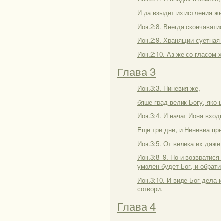
И да взыдет из истления жи
Ион.2:8. Внегда скончавати
Ион.2:9. Хранящии суетная
Ион.2:10. Аз же со гласом
Глава 3
Ион.3:3. Ниневия же,
бяше град велик Богу, яко 
Ион.3:4. И начат Иона вход
Еще три дни, и Ниневиа пр
Ион.3:5. От велика их даже
Ион.3:8–9. Но и возвратися
умолен будет Бог, и обрати
Ион.3:10. И виде Бог дела 
сотвори.
Глава 4