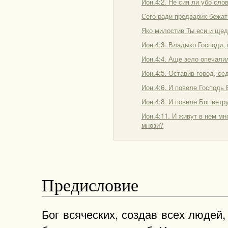
Ион.4:2. Не сия ли убо сл
Сего ради предварих бежат
Яко милостив Ты еси и щед
Ион.4:3. Владыко Господи,
Ион.4:4. Аще зело опечали
Ион.4:5. Оставив город, се
Ион.4:6. И повеле Господь 
Ион.4:8. И повеле Бог ветр
Ион.4:11. И живут в нем м
мнози?
Предисловие
Бог всяческих, создав всех людей