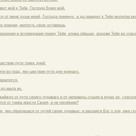
вот мой к Тебе, Господи Боже мой.
ся от мене души моей, Господа помянух, и да приидет к Тебе молитва м
 и ложная, милость свою оставиша.
 хваления и исповедания пожру Тебе, елика обещах, воздам Тебе во спас
шествие пути триех дней.
ити во град, яко шествие пути дне единаго.
евратится.
 до мала их.
 кийждо от пути своего лукаваго и от неправды сущия в руках их, глагол
тся от гнева ярости Своея, и не погибнем?
их, яко обратишася от путей своих лукавых: и раскаяся Бог о зле, еже г