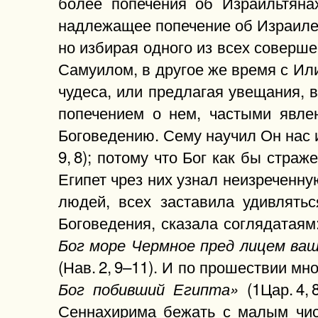
более попечения об Израильтяна
надлежащее попечение об Израиле,
но избирая одного из всех соверше
Самуилом, в другое же время с Ил
чудеса, или предлагая увещания, в
попечением о нем, частыми явле
Боговедению. Сему научил Он нас и
9, 8); потому что Бог как бы стра
Египет чрез них узнал неизреченну
людей, всех заставила удивлять
Боговедения, сказала соглядатаям
Бог море Чермное пред лицем ваш
(Нав. 2, 9–11). И по прошествии м
(1Цар. 4,
Бог побивший Египта»
Сеннахирима бежать с малым чис