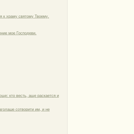
оя к храму святому Твоему.
ение мое Господеви.
юще: кто весть, аще раскается и
лаголаше сотворити им, и не