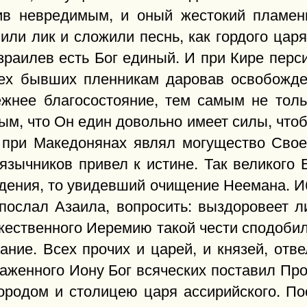
ив невредимым, и оный жестокий пламень
ли лик и сложили песнь, как гордого царя
Израилев есть Бог единый. И при Кире перс
сех бывших пленникам даровав освобожде
жнее благосостояние, тем самым не толь
ым, что Он един довольно имеет силы, чтоб
 при Македонянах являл могущество Свое,
язычников привел к истине. Так великого 
дения, то увидевший очищение Неемана. Иб
у послал Азаила, вопросить: выздоровеет 
жественного Иеремию такой чести сподобил
ание. Всех прочих и царей, и князей, отв
блаженного Иону Бог всяческих поставил П
ородом и столицею царя ассирийского. П