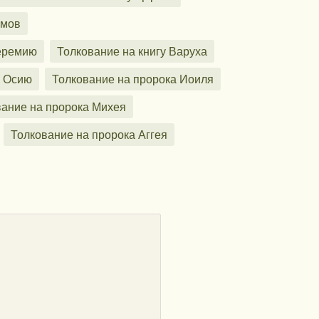
лмов
Иеремию
Толкование на книгу Варуха
а Осию
Толкование на пророка Иоиля
вание на пророка Михея
Толкование на пророка Аггея