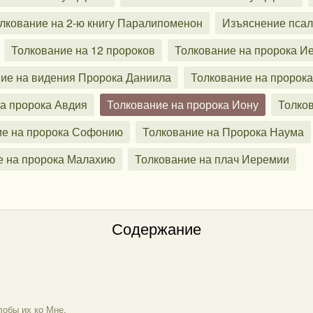
лкование на 2-ю книгу Паралипоменон
Изъяснение пса
Толкование на 12 пророков
Толкование на пророка 
ие на видения Пророка Даниила
Толкование на пророк
а пророка Авдия
Толкование на пророка Иону
Толко
ие на пророка Софонию
Толкование на Пророка Наума
е на пророка Малахию
Толкование на плач Иеремии
Содержание
лобы их ко Мне.