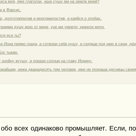
овеса моя, яже глаголах, еще сущу ми на земле моей?
и в Фарсис.
р, долготерпелив и многомилостив, и каяйся о злобах.
 приими душу мою от мене, уне ми умрети, нежели жити.
лся еси ты?
де Иона прямо града, и сотвори себе кущу, и седяше под нею в сени, дóн
Бог тыкве.
у знойну жгущу, и порази солнце на главу Ионину.
ножайшии, неже дванадесять тем человек, иже не познаша десницы своея
, обо всех одинаково промышляет. Если, п