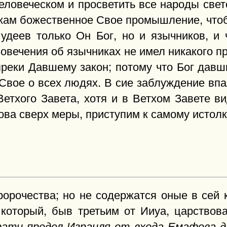
еловеческом и просветить все народы свет
икам божественное Свое промышление, чт
Иудеев только Он Бог, но и язычников, и 
ловечения об язычниках не имел никакого 
реки Давшему закон; потому что Бог давш
 Свое о всех людях. В сие заблуждение вп
 Ветхого Завета, хотя и в Ветхом Завете
ова сверх меры, приступим к самому истол
орочества; но не содержатся оные в сей к
 который, быв третьим от Ииуа, царствов
рати предел Израиля от входа Емафова д