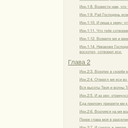
Ион.1:8. Возвести нам, что
Ион.1:9. Раб Господень есм
Ион.1:10. И реша к нему: ч
Ион.1:11. Что тебе сотвори
Ион.1:12. Возмите мя и вве
Ион.1:14. Никакоже Господи
восхотел, сотворил еси.
Глава 2
Ион.2:3. Возопих в скорби 
Ион.2:4. Отвергл мя еси во
Вся высоты Твоя и волны Т
Ион.2:5. И аз рех: отринух
Еда приложу призрети ми к
Ион.2:6. Возлияся на мя в
Понре глава моя в разсели
Ион.2:7. И снидох в землю,