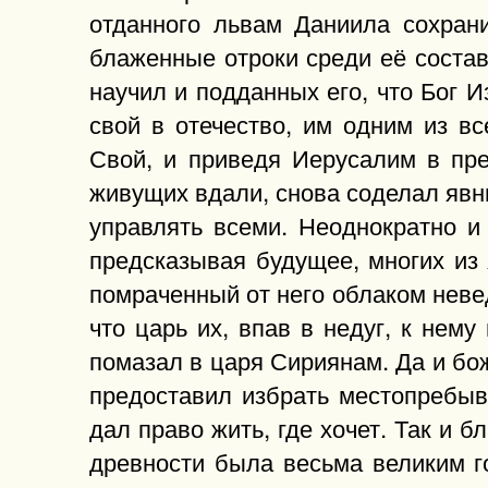
отданного львам Даниила сохран
блаженные отроки среди её состави
научил и подданных его, что Бог 
свой в отечество, им одним из в
Свой, и приведя Иерусалим в пре
живущих вдали, снова соделал явн
управлять всеми. Неоднократно и
предсказывая будущее, многих из 
помраченный от него облаком неве
что царь их, впав в недуг, к нем
помазал в царя Сириянам. Да и бо
предоставил избрать местопребыв
дал право жить, где хочет. Так и 
древности была весьма великим г