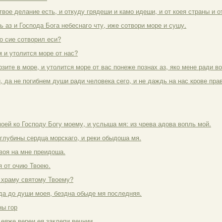
 твое делание есть, и откуду грядеши и камо идеши, и от коея страны и 
ь аз и Господа Бога небеснаго чту, иже сотвори море и сушу.
то сие сотворил еси?
м и утолится море от нас?
рзите в море, и утолится море от вас понеже познах аз, яко мене ради в
, да не погибнем души ради человека сего, и не даждь на нас крове пра
моей ко Господу Богу моему, и услыша мя: из чрева адова вопль мой.
 глубины сердца морскаго, и реки обыдоша мя.
воя на мне преидоша.
ся от очию Твоею.
 храму святому Твоему?
ода до души моея, бездна обыде мя последняя.
ны гор
 еяже вереи ея заклепи вечнии.