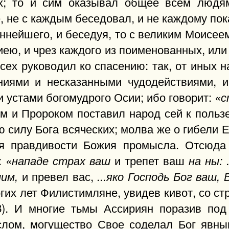
х; то и сим оказывал общее всем людям
 не с каждым беседовал, и не каждому пока
ннейшего, и беседуя, то с великим Моисеем
иею, и чрез каждого из поименованных, или
сех руководил ко спасению: так, от иных 
ниями и несказанными чудодействиями, и
 устами богомудрого Осии; ибо говорит:
«с
жем и Пророком поставил народ сей к польз
ю силу Бога всяческих; молва же о гибели 
ся правдивости Божия промысла. Отсюда
:
и трепет ваш
«нападе страх ваш
на ны: 
и превел вас,
им,
...яко Господь Бог ваш,
ногих лет Филистимляне, увидев кивот, со с
 8). И многие тьмы Ассириян поразив по
лом, могущество Свое соделал Бог явны