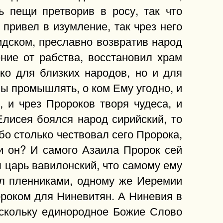
 пещи претворив в росу, так что
 привел в изумление, так чрез него
идском, преславно возвратив народ
ние от рабства, восстановил храм
ко для близких народов, но и для
ы промышлять, о ком Ему угодно, и
 и чрез Пророков творя чудеса, и
Елисея боялся народ сирийский, то
о столько чествовал сего Пророка,
ли он? И самого Азаила Пророк сей
 царь вавилонский, что самому ему
ел пленниками, одному же Иеремии
ророком для Ниневитян. А Ниневия в
оскольку единородное Божие Слово