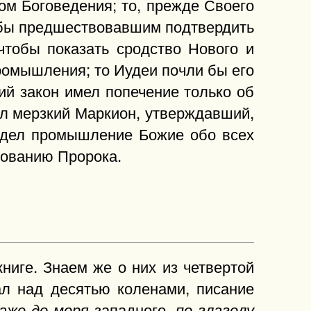
ом Боговедения; то, прежде Своего
обы предшествовавшим подтвердить
чтобы показать сродство Нового и
промышления; то Иудеи почли бы его
ий закон имел попечение только об
ал мерзкий Маркион, утверждавший,
 видел промышление Божие обо всех
кованию Пророка.
ниге. Знаем же о них из четвертой
ал над десятью коленами, писание
западного,
аже до моря
по глаголу