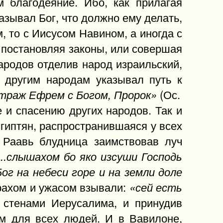
 благодеяние. Ибо, как прилагая
зывал Бог, что должно ему делать,
, то с Иисусом Навином, а иногда с
 постановляя законы, или совершая
народов отделив народ израильский,
 другим народам указывал путь к
(Ос.
траж Ефрем с Богом, Пророк»
е и спасению других народов. Так и
Египтян, распространившаяся у всех
 Раавь блудница заимствовав луч
...слышахом бо яко изсуши Господь
 Бог на небеси горе и на земли доле
трахом и ужасом взывали:
«сей есть
д стенами Иерусалима, и принудив
м для всех людей. И в Вавилоне,