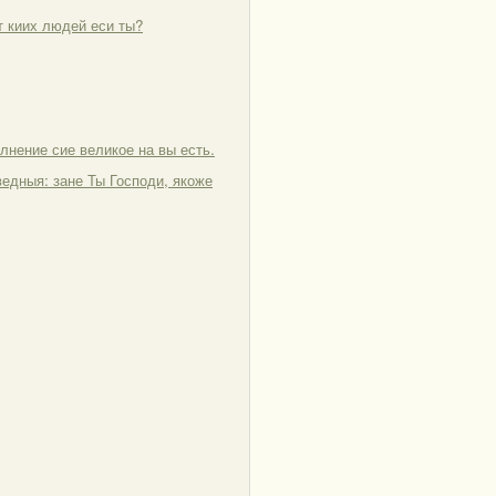
от киих людей еси ты?
олнение сие великое на вы есть.
ведныя: зане Ты Господи, якоже