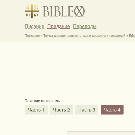
Писание
Предание
Переводы
Предание
»
Труды древних святых отцов и церковных писателей
»
Ефр
Похожие материалы:
Часть 1
Часть 2
Часть 3
Часть 4