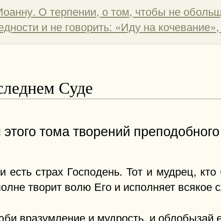
Иоанну. О терпении, о том, чтобы не обол
дности и не говорить: «Иду на кочевание»,
следнем Суде
и этого тома творений преподобног
 есть страх Господень. Тот и мудрец, кто 
полне творит волю Его и исполняет всякое с
юби вразумление и мудрость, и облобызай е