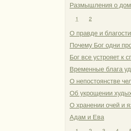
Размышления о дом
1
2
О правде и благост
Почему Бог одни пр
Бог все устрояет к 
Временные блага уд
О непостоянстве че
Об укрощении худы
О хранении очей и 
Адам и Ева
1
2
3
4