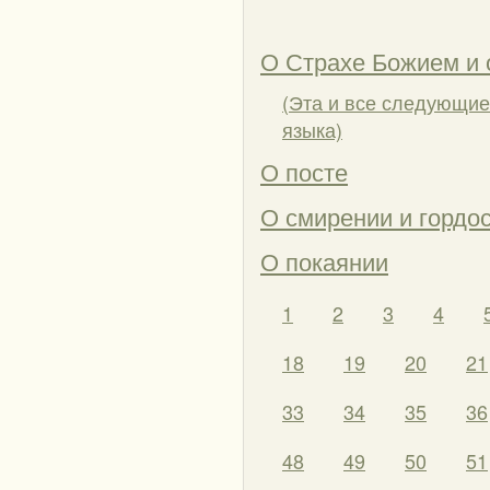
О Страхе Божием и
(Эта и все следующие
языка)
О посте
О смирении и гордо
О покаянии
1
2
3
4
18
19
20
21
33
34
35
36
48
49
50
51