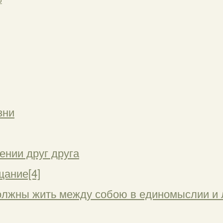
зни
ении друг друга
ание[4]
должны жить между собою в единомыслии и