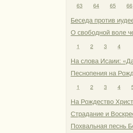
63
64
65
66
Беседа против иуде
О свободной воле ч
1
2
3
4
На слова Исаии: «Да
Песнопения на Рожд
1
2
3
4
На Рождество Хрис
Страдание и Воскре
Похвальная песнь 