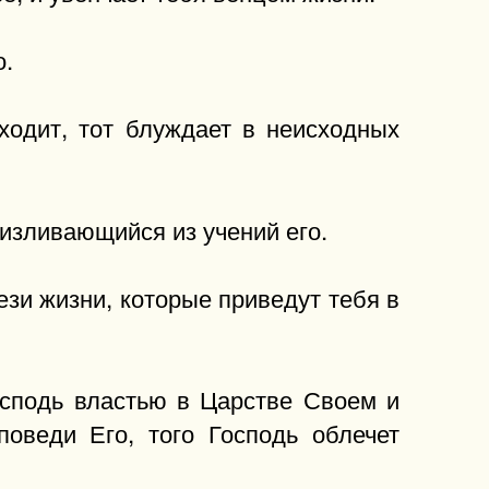
о.
ходит, тот блуждает в неисходных
 изливающийся из учений его.
ези жизни, которые приведут тебя в
осподь властью в Царстве Своем и
оведи Его, того Господь облечет