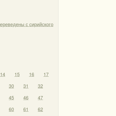
переведены с сирийского
14
15
16
17
30
31
32
45
46
47
60
61
62