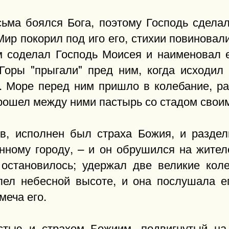
ьма боялся Бога, поэтому Господь сдела
Мир покорил под иго его, стихии повиновали
 соделал Господь Моисея и наименовал ег
 Горы "прыгали" пред ним, когда исходил
). Море перед ним пришло в колебание, р
прошел между ними пастырь со стадом свои
в, исполнен был страха Божия, и разде
енному городу, – и он обрушился на жите
 остановилось; удержал две великие ко
лел небесной высоте, и она послушала е
меча его.
стью и страхом Божиим, подвигнутый на 