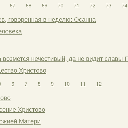
67
68
69
70
71
72
73
74
ев, говоренная в неделю: Осанна
еловека
 возмется нечестивый, да не видит славы Г
ество Христово
5
6
7
8
9
10
11
12
тово
сение Христово
Божией Матери