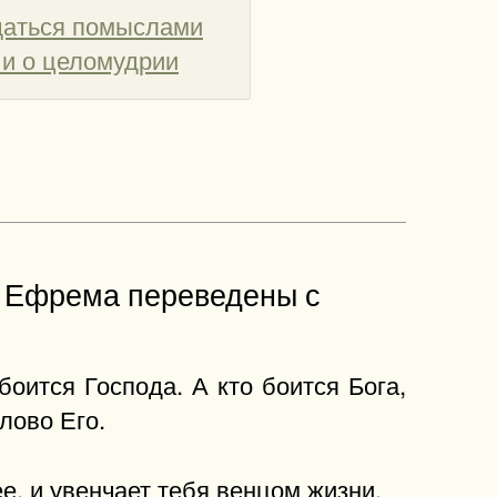
ьщаться помыслами
 и о целомудрии
о Ефрема переведены с
боится Господа. А кто боится Бога,
лово Его.
е, и увенчает тебя венцом жизни.