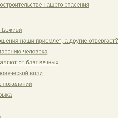
остроительстве нашего спасения
и Божией
ошения наши приемлет, а другие отвергает?
спасению человека
аляют от благ вечных
ловеческой воли
х пожеланий
языка
5