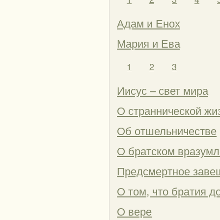
Адам и Енох
Мария и Ева
1
2
3
Иисус – свет мира
О страннической жи
Об отшельничестве
О братском вразумл
Предсмертное завещ
О том, что братия 
О вере