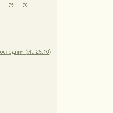
75
76
осподни» (Ис.26:10)