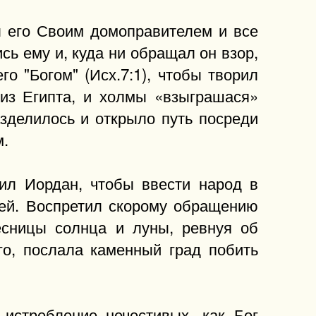
л его Своим домоправителем и все
сь ему и, куда ни обращал он взор,
о "Богом" (Исх.7:1), чтобы творил
 из Египта, и холмы «взыграшася»
азделилось и открыло путь посреди
м.
лил Иордан, чтобы ввести народ в
лей. Воспретил скорому обращению
лесницы солнца и луны, ревнуя об
го, послала каменный град побить
истребление нечестивых, как Бог