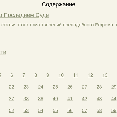
Содержание
 о Последнем Суде
 статьи этого тома творений преподобного Ефрема 
сти
5
6
7
8
9
10
11
12
13
22
23
24
25
26
27
28
29
37
38
39
40
41
42
43
44
52
53
54
55
56
57
58
59