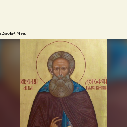
а Дорофей, VI век