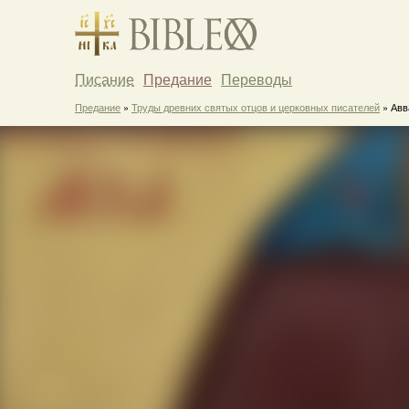
Писание
Предание
Переводы
Предание
»
Труды древних святых отцов и церковных писателей
» Авв