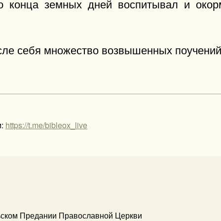
до конца земных дней воспитывал и око
ле себя множество возвышенных поучений
м:
https://t.me/bibleox_live
ьском Предании Православной Церкви