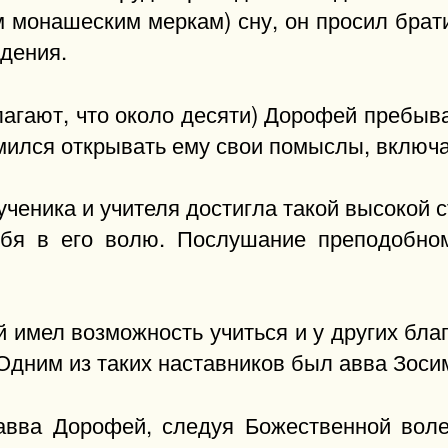
м монашеским меркам) сну, он просил брат
бдения.
лагают, что около десяти) Дорофей пребыв
емился открывать ему свои помыслы, включ
ученика и учителя достигла такой высокой 
бя в его волю. Послушание преподобно
 имел возможность учиться и у других бла
Одним из таких наставников был авва Зоси
авва Дорофей, следуя Божественной воле