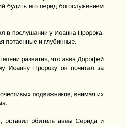
ий будить его перед богослужением
ал в послушании у Иоанна Пророка.
ая потаенные и глубинные.
степени развития, что авва Дорофей
му Иоанну Пророку он почитал за
гочестивых подвижников, внимая их
ма.
, оставил обитель аввы Серида и