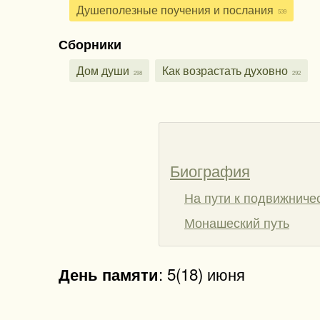
Душеполезные поучения и послания
539
Сборники
Дом души
Как возрастать духовно
298
292
Биография
На пути к подвижниче
Монашеский путь
: 5(18) июня
День памяти