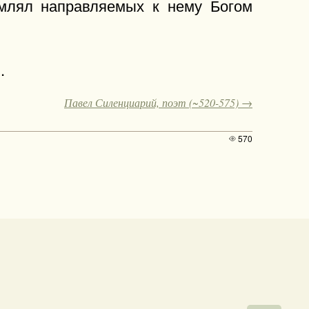
рмлял направляемых к нему Богом
.
Павел Силенциарий, поэт (~520-575) →
570