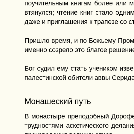
поучительным книгам более или м
втянулся; чтение книг стало одни
даже и приглашения к трапезе со с
Пришло время, и по Божьему Пром
именно созрело это благое решение 
Бог судил ему стать учеником изв
палестинской обители аввы Серида
Монашеский путь
В монастыре преподобный Дорофей
трудностями аскетического делан