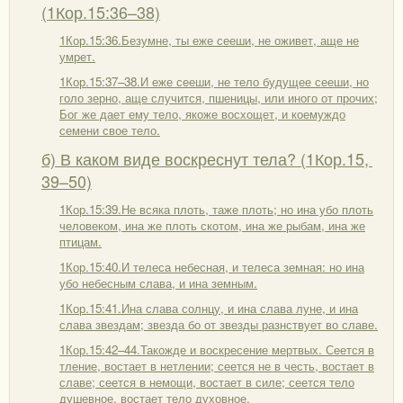
(1Кор.15:36–38)
1Кор.15:36.Безумне, ты еже сееши, не оживет, аще не
умрет.
1Кор.15:37–38.И еже сееши, не тело будущее сееши, но
голо зерно, аще случится, пшеницы, или иного от прочих;
Бог же дает ему тело, якоже восхощет, и коемуждо
семени свое тело.
б) В каком виде воскреснут тела? (1Кор.15,
39–50)
1Кор.15:39.Не всяка плоть, таже плоть; но ина убо плоть
человеком, ина же плоть скотом, ина же рыбам, ина же
птицам.
1Кор.15:40.И телеса небесная, и телеса земная: но ина
убо небесным слава, и ина земным.
1Кор.15:41.Ина слава солнцу, и ина слава луне, и ина
слава звездам; звезда бо от звезды разнствует во славе.
1Кор.15:42–44.Такожде и воскресение мертвых. Сеется в
тление, востает в нетлении; сеется не в честь, востает в
славе; сеется в немощи, востает в силе; сеется тело
душевное, востает тело духовное.