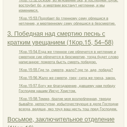
вострубит бо, и мертвии востанут нетленни, и мы
изменимся.
1Кор.15:53.Подобает бо тленному сему облещися в
нетление, и мертвенному сему облещися в безсмертие.
3. Победная над смертию песнь с
кратким увещанием (1Кор.15, 54–58)
1Кор.15:54.Егда же тленное сие облечется в нетление и
смертное сие облечется в безсмертие, тогда будет слово
написанное: пожерта бысть смерть победою.
1Кор.15:55.Где ти, смерте, жало? где ти, аде, победа?
1Кор.15:56.Жало же смерти, грех; сила же греха, закон.
1Кор.15:57.Богу же благодарение, давшему нам победу
Господем нашим Иисус Христом.
1Кор.15:58.Темже, братие моя возлюбленная, тверди
бывайте, непоступни, избыточествующе в деле Господни
всегда, ведяще, яко труд ваш несть тощ пред Господем.
Восьмое, заключительное отделение