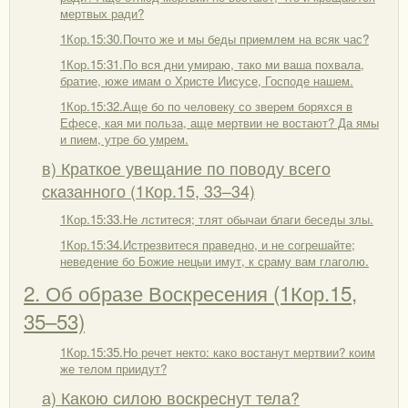
мертвых ради?
1Кор.15:30.Почто же и мы беды приемлем на всяк час?
1Кор.15:31.По вся дни умираю, тако ми ваша похвала,
братие, юже имам о Христе Иисусе, Господе нашем.
1Кор.15:32.Аще бо по человеку со зверем боряхся в
Ефесе, кая ми польза, аще мертвии не востают? Да ямы
и пием, утре бо умрем.
в) Краткое увещание по поводу всего
сказанного (1Кор.15, 33–34)
1Кор.15:33.Не лститеся; тлят обычаи благи беседы злы.
1Кор.15:34.Истрезвитеся праведно, и не согрешайте;
неведение бо Божие нецыи имут, к сраму вам глаголю.
2. Об образе Воскресения (1Кор.15,
35–53)
1Кор.15:35.Но речет некто: како востанут мертвии? коим
же телом приидут?
а) Какою силою воскреснут тела?