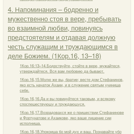
4. Напоминания – бодренно и
мужественно стоя в вере, пребывать
во взаимной любви, повинуясь
предстоятелям и отдавая должную
честь служащим и труждающимся в
деле Божием. (1Кор.16, 13–18)
1Кор.16:13–14.Бодрствуйте, стойте в вере, мужайтеся,
утверждайтеся. Вся вам любовию да бывают.
1Кор.16,15.Молю же вы, братие; весте дом Стефанинов,
яко есть начаток Ахаии, и в служение святым учиниша
себе.
1Кор.16,16.Да и вы повинуйтеся таковым, и всякому
споспешествующу и труждающуся.
1Кор.16,17.Возрадовахся же о пришествии Стефанинове
и Фортунатове и Ахаикове, яко ваше лишение сии
исполниша.
1Кор.16,18.Упокоиша бо мой дух и ваш. Познавайте убо