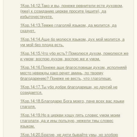
1Кор.14:12.Тако и вы, понеже ревнители есте духовом,
(яже) к созиданию церкве просите (ищите), да
избыточествуете.
1Кор.14:13.Темже глаголяй языком, да молится, да
сказует.
1Кор.14:14.Аще бо молюся языком, дух мой молится, а
ум мой без плода есть.
1Кор.14:15.Что убо есть? Помолюся духом, помолюся же
и умом; воспою духом, воспою же и умом.
1Кор.14:16.Понеже аще благословиши духом, исполняяй
место невежды како речет аминь, по твоему
благодарению? Понеже не весть, что глаголеши.
1Кор.14:17.Ты убо добре благодариши, но другий не
созидается.
1Кор.14:18.Благодарю Бога моего, паче всех вас языки
глаголя.
1Кор.14:19.Но в церкви хощу пять словес умом моим
глаголати, да и ины пользую, нежели тмы словес
языком.
1Кор.14:20.Братие, не дети бывайте умы, но злобою