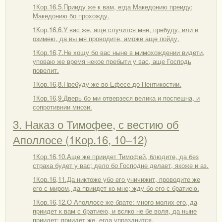
1Кор.16,5.Прииду же к вам, егда Македонию преиду;
Македонию бо прохожду.
1Кор.16,6.У вас же, аще случится мне, пребуду, или и
озимею, да вы мя проводите, аможе аще пойду.
1Кор.16,7.Не хощу бо вас ныне в мимохождении видети,
уповаю же время некое пребыти у вас, аще Господь
повелит.
1Кор.16,8.Пребуду же во Ефесе до Пентикостии.
1Кор.16,9.Дверь бо ми отверзеся велика и поспешна, и
сопротивнии мнози.
3. Наказ о Тимофее, с вестию об
Аполлосе (1Кор.16, 10–12)
1Кор.16,10.Аще же приидет Тимофей, блюдите, да без
страха будет у вас; дело бо Господне делает, якоже и аз.
1Кор.16,11.Да никтоже убо его уничижит, проводите же
его с миром, да приидет ко мне; жду бо его с братиею.
1Кор.16,12.О Аполлосе же брате: много молих его, да
приидет к вам с братиею, и всяко не бе воля, да ныне
приидет; приидет же, егда упразднится.