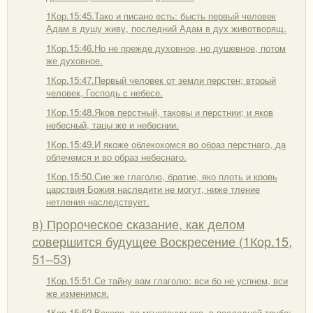
1Кор.15:45.Тако и писано есть: бысть первый человек
Адам в душу живу, последний Адам в дух животворящ.
1Кор.15:46.Но не прежде духовное, но душевное, потом
же духовное.
1Кор.15:47.Первый человек от земли перстен; вторый
человек, Господь с небесе.
1Кор.15:48.Яков перстный, таковы и перстнии; и яков
небесный, тацы же и небеснии.
1Кор.15:49.И якоже облекохомся во образ перстнаго, да
облечемся и во образ небеснаго.
1Кор.15:50.Сие же глаголю, братие, яко плоть и кровь
царствия Божия наследити не могут, ниже тление
нетления наследствует.
в) Пророческое сказание, как делом
совершится будущее Воскресение (1Кор.15,
51–53)
1Кор.15:51.Се тайну вам глаголю: вси бо не успнем, вси
же изменимся.
1Кор.15:52.Вскоре, во мгновении ока, в последней трубе: