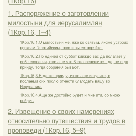
(1Кор.16)
1. Распоряжение о заготовлении
милостыни для иерусалимлян
(1Кор.16, 1–4)
1Кор.16:1.О милостыни же, яже ко святым, якоже устроих
церквам Галатийским, тако и вы сотворяйте.
1Кор.16,2.По единей от суббот кийждо вас да полагает у
себе сохраняя, еже аще что благопоспешится: да, не егда
прииду, тогда собрания бывают.
1Кор.16,3.Егда же прииду, ихже аще искусите, с
посланми сих послю отнести благодать вашу во
Иерусалим.
1Кор.16,4.Аще же достойно будет и мне ити, со мною
пойдут.
2. Извещение о своих намерениях
относительно путешествия и трудов в
проповеди (1Кор.16, 5–9)