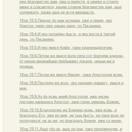
еже благовестих вам, еже и приясте, в немже и стоите,
имже и спасаетеся, кацем словом благовестих вам, аще
содержите, разве аще не всуе веровасте.
1Кор.15:3.Предах бо вам исперва, еже и приях, яко
Христос умре грех наших ради, по Писанием.
1Кор.15:4.И яко погребен бысть, и яко воста в третий
день, по Писанием.
1Кор.15:5.И яко явися Кифе, таже единонадесятим.
1Кор.15:6.Потом же явися боле пяти сот братиям единою,
от нихже множайшии пребывают доселе, нецыи же и
почиша.
1Кор.15:7.Потом же явися Иакову, таже Апостолом всем.
1Кор.15:8.Последи же всех, яко некоему извергу, явися и
мне.
1Кор.15:9.Аз бо есмь мний Апостолов, иже несмь
достоин нарещися Апостол, зане гоних церковь Божию.
1Кор.15:10.Благодатию же Божиею есмь, еже есмь, и
благодать Его, яже во мне, не тща бысть, но паче всех их
потрудихся: не аз же, но благодать Божия, яже со мною.
1Кор.15:11.Аще убо аз, аще ли они, тако проповедуем, и