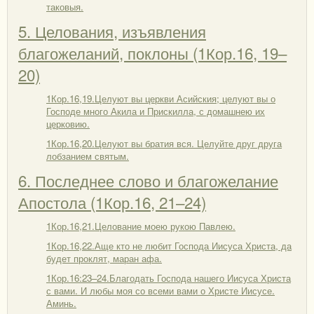
таковыя.
5. Целования, изъявления
благожеланий, поклоны (1Кор.16, 19–
20)
1Кор.16,19.Целуют вы церкви Асийския; целуют вы о
Господе много Акила и Прискилла, с домашнею их
церковию.
1Кор.16,20.Целуют вы братия вся. Целуйте друг друга
лобзанием святым.
6. Последнее слово и благожелание
Апостола (1Кор.16, 21–24)
1Кор.16,21.Целование моею рукою Павлею.
1Кор.16,22.Аще кто не любит Господа Иисуса Христа, да
будет проклят, маран афа.
1Кор.16:23–24.Благодать Господа нашего Иисуса Христа
с вами. И любы моя со всеми вами о Христе Иисусе.
Аминь.