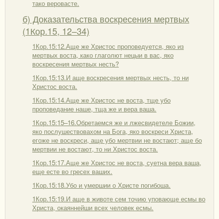
тако веровасте.
б) Доказательства воскресения мертвых
(1Кор.15, 12–34)
1Кор.15:12.Аще же Христос проповедуется, яко из
мертвых воста, како глаголют нецыи в вас, яко
воскресения мертвых несть?
1Кор.15:13.И аще воскресения мертвых несть, то ни
Христос воста.
1Кор.15:14.Аще же Христос не воста, тще убо
проповедание наше, тща же и вера ваша.
1Кор.15:15–16.Обретаемся же и лжесвидетеле Божии,
яко послушествовахом на Бога, яко воскреси Христа,
егоже не воскреси, аще убо мертвии не востают; аще бо
мертвии не востают, то ни Христос воста.
1Кор.15:17.Аще же Христос не воста, суетна вера ваша,
еще есте во гресех ваших.
1Кор.15:18.Убо и умершии о Христе погибоша.
1Кор.15:19.И аще в животе сем точию уповающе есмы во
Христа, окаяннейши всех человек есмы.