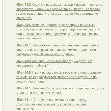
1Кор.14:5.Хощу же всех вас глаголати языки, паче же да
прорицаете: болий бо пророчествуяй, нежели глаголяй
языки, разве аще (кто) сказует, да церковь созидание
приемлет.
1Кор.14:6.Ныне же, братие, аще прииду к вам языки
глаголя, кую вам пользу сотворю, аще вам не глаголю
или во откровении, или в разуме, или в пророчествии,
или в научении?
1Кор.14:7.Обаче бездушная глас дающая, аще сопель,
аще гусли, аще разнствия писканием не дадят, како
разумно будет пискание или гудение?
1Кор.14:8.Ибо аще безвестен глас труба даст, кто
уготовится на брань?
1Кор.14:9.Тако и вы аще не благоразумно слово дадите
языком, како уразумеется глаголемое? Будете бо на
воздух глаголюще.
1Кор.14:10.Толики убо, аще ключится, роди гласов суть в
мире, и ни един их безгласен.
1Кор.14:11.Аще убо не увем силы гласа, буду
глаголющему иноязычник; и глаголющий, мне
иноязычник.