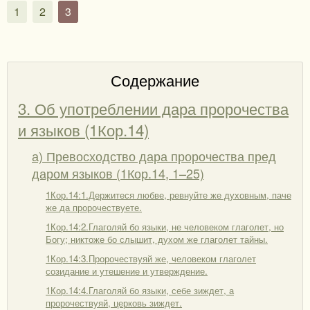
1
2
3
Содержание
3. Об употреблении дара пророчества
и языков (1Кор.14)
а) Превосходство дара пророчества пред
даром языков (1Кор.14, 1–25)
1Кор.14:1.Держитеся любве, ревнуйте же духовным, паче
же да пророчествуете.
1Кор.14:2.Глаголяй бо языки, не человеком глаголет, но
Богу; никтоже бо слышит, духом же глаголет тайны.
1Кор.14:3.Пророчествуяй же, человеком глаголет
созидание и утешение и утверждение.
1Кор.14:4.Глаголяй бо языки, себе зиждет, а
пророчествуяй, церковь зиждет.