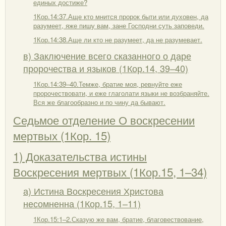
единых достиже?
1Кор.14:37.Аще кто мнится пророк быти или духовен, да
разумеет, яже пишу вам, зане Господни суть заповеди.
1Кор.14:38.Аще ли кто не разумеет, да не разумевает.
в) Заключение всего сказанного о даре
пророчества и языков (1Кор.14, 39–40)
1Кор.14:39–40.Темже, братие моя, ревнуйте еже
пророчествовати, и еже глаголати языки не возбраняйте.
Вся же благообразно и по чину да бывают.
Седьмое отделение О воскресении
мертвых (1Кор. 15)
1) Доказательства истины
Воскресения мертвых (1Кор.15, 1–34)
а) Истина Воскресения Христова
несомненна (1Кор.15, 1–11)
1Кор.15:1–2.Сказую же вам, братие, благовествование,