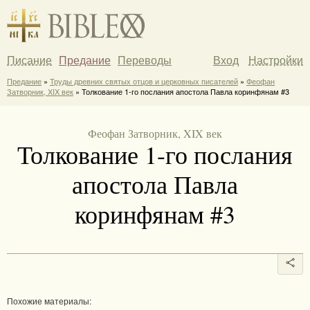
Писание
Предание
Переводы
Вход
Настройки
Предание
»
Труды древних святых отцов и церковных писателей
»
Феофан
Затворник, XIX век
» Толкование 1-го послания апостола Павла коринфянам #3
Феофан Затворник, XIX век
Толкование 1-го послания
апостола Павла
коринфянам #3
Похожие материалы: