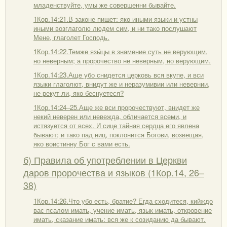
младенствуйте, умы же совершенни бывайте.
1Кор.14:21.В законе пишет: яко иными языки и устны
иными возглаголю людем сим, и ни тако послушают
Мене, глаголет Господь.
1Кор.14:22.Темже язы́цы в знамение суть не верующим,
но неверным; а пророчество не неверным, но верующим.
1Кор.14:23.Аще убо снидется церковь вся вкупе, и вси
языки глаголют, внидут же и неразумивии или невернии,
не рекут ли, яко беснуетеся?
1Кор.14:24–25.Аще же вси пророчествуют, внидет же
некий неверен или невежда, обличается всеми, и
истязуется от всех. И сице тайная сердца его явлена
бывают; и тако пад ниц, поклонится Богови, возвещая,
яко воистинну Бог с вами есть.
б) Правила об употреблении в Церкви
даров пророчества и языков (1Кор.14, 26–
38)
1Кор.14:26.Что убо есть, братие? Егда сходитеся, кийждо
вас псалом имать, учение имать, язык имать, откровение
имать, сказание имать: вся же к созиданию да бывают.