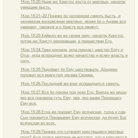
1Кор.15:20.Ныне же Христос воста от мертвых, начаток
умершим бысть.
1Кор.15:21–22.Понеже бо человеком смерть бысть, и
человеком воскресение мертвых: якоже бо о Адаме вси
умирают, такожде и о Христе вси оживут.
1Кор.15:23.Кийждо же во своем чину: начаток Христос,
потом же Христу веровавшии, в пришествии Его.
1Кор.15:24.Таже кончина, егда предаст царство Богу и
Отцу, егда испразднит всяко началство и всяку власть и
силу.
1Кор.15:25.Подобает бо Ему царствовати, Дóндеже
положит вся враги под ногама Своима.
1Кор.15:26.Последний же враг испразднится смерть.
1Кор.15:27.Вся бо покори под нозе Его. Внегда же рещи,
яко вся покорена суть Ему, яве, яко разве Покоршаго
Ему вся.
1Кор.15:28.Егда же покорит Ему всяческая, тогда и сам
Сын покорится Покоршему Ему всяческая, да будет Бог
всяческая во всех.
1Кор.15:29.Понеже что сотворят крестящиися мертвых
ради? Аще отнюд мертвии не востают, что и крещаются