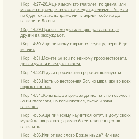
1Кор.14:27–28.Аще языком кто глаголет, по двема, или
множае по трием, и по части; и един да сказует. Аще ли
не будет сказатель, да молчит в церкви; себе же да
глаголет и Богови.
1Кор.14:29.Пророцы же два или трие да глаголют, и
друзии да разсуждают.
1Кор.14:30.Аще ли иному открыется седящу, первый да
молчит.
1Кор.14:31.Можете бо вси по единому пророчествовати,
да вси учатся и вси утешаются.
1Кор.14:32.И дуси пророчестии пророком повинуются.
1Кор.14:33.Несть бо нестроения Бог, но мира, яко во всех
церквах святых.
1Кор.14:34.Жены ваша в церквах да молчат; не повелеся
бо им глаголати, но повиноватися, якоже и закон
глаголет.
1Кор.14:35.Аще ли чесому научитися хотят, в дому своих
мужей да вопрошают; срамно бо есть жене в церкви
глаголати.
1Кор.14:36.Или от вас слово Божие изыде? Или вас