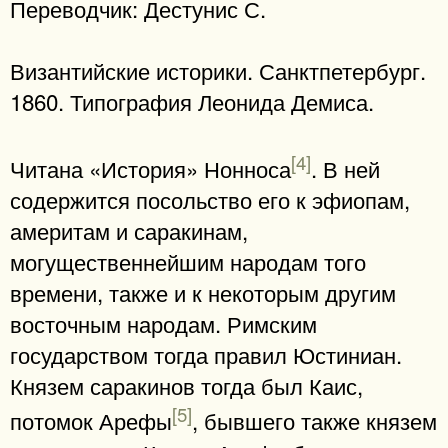
Переводчик: Дестунис С.
Византийские историки. Санктпетербург.
1860. Типография Леонида Демиса.
[4]
Читана «История» Нонноса
. В ней
содержится посольство его к эфиопам,
америтам и саракинам,
могущественнейшим народам того
времени, также и к некоторым другим
восточным народам. Римским
государством тогда правил Юстиниан.
Князем саракинов тогда был Каис,
[5]
потомок Арефы
, бывшего также князем