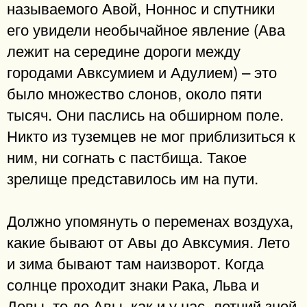
называемого Авой, Ноннос и спутники
его увидели необычайное явление (Ава
лежит на середине дороги между
городами Авксумием и Адулием) – это
было множество слонов, около пяти
тысяч. Они паслись на обширном поле.
Никто из туземцев не мог приблизиться к
ним, ни согнать с пастбища. Такое
зрелище представилось им на пути.
Должно упомянуть о переменах воздуха,
какие бывают от Авы до Авксумия. Лето
и зима бывают там наизворот. Когда
солнце проходит знаки Рака, Льва и
Девы, то до Авы, как и у нас, летний зной