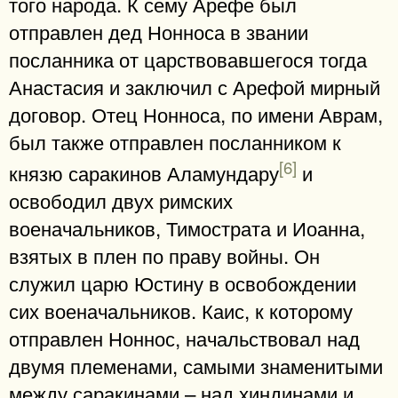
того народа. К сему Арефе был
отправлен дед Нонноса в звании
посланника от царствовавшегося тогда
Анастасия и заключил с Арефой мирный
договор. Отец Нонноса, по имени Аврам,
был также отправлен посланником к
[6]
князю саракинов Аламундару
и
освободил двух римских
военачальников, Тимострата и Иоанна,
взятых в плен по праву войны. Он
служил царю Юстину в освобождении
сих военачальников. Каис, к которому
отправлен Ноннос, начальствовал над
двумя племенами, самыми знаменитыми
между саракинами,– над хиндинами и