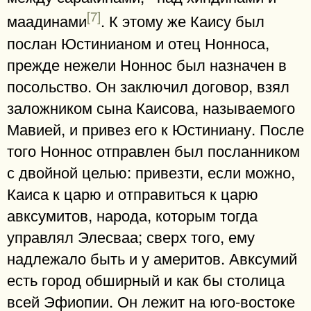
[7]
маадинами
. К этому же Каису был
послан Юстинианом и отец Нонноса,
прежде нежели Ноннос был назначен в
посольство. Он заключил договор, взял
заложником сына Каисова, называемого
Мавией, и привез его к Юстиниану. После
того Ноннос отправлен был посланником
с двойной целью: привезти, если можно,
Каиса к царю и отправиться к царю
авксумитов, народа, которым тогда
управлял Элесваа; сверх того, ему
надлежало быть и у америтов. Авксумий
есть город обширный и как бы столица
всей Эфиопии. Он лежит на юго-востоке