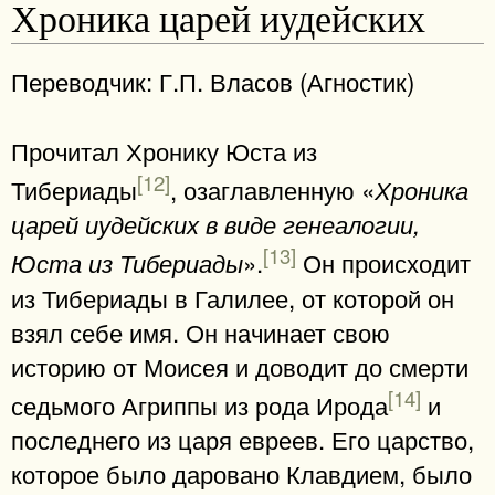
Хроника царей иудейских
Переводчик: Г.П. Власов (Агностик)
Прочитал Хронику Юста из
[12]
Тибериады
, озаглавленную «
Хроника
царей иудейских в виде генеалогии,
[13]
».
Он происходит
Юста из Тибериады
из Тибериады в Галилее, от которой он
взял себе имя. Он начинает свою
историю от Моисея и доводит до смерти
[14]
седьмого Агриппы из рода Ирода
и
последнего из царя евреев. Его царство,
которое было даровано Клавдием, было