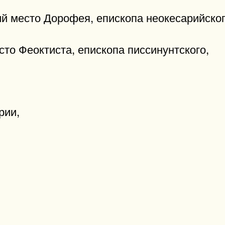
й место Дорофея, епископа неокесарийског
то Феоктиста, епископа писсинунтского,
рии,