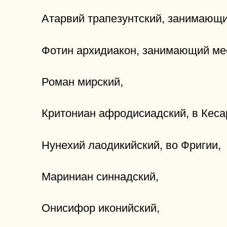
Атарвий трапезунтский, занимающи
Фотин архидиакон, занимающий мес
Роман мирский,
Критониан афродисиадский, в Кеса
Нунехий лаодикийский, во Фригии,
Мариниан синнадский,
Онисифор иконийский,