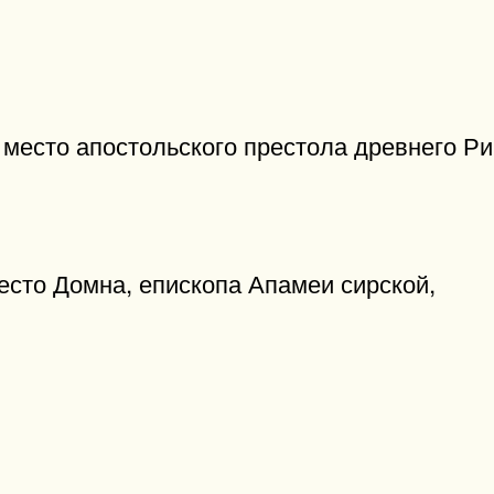
место апостольского престола древнего Ри
сто Домна, епископа Апамеи сирской,