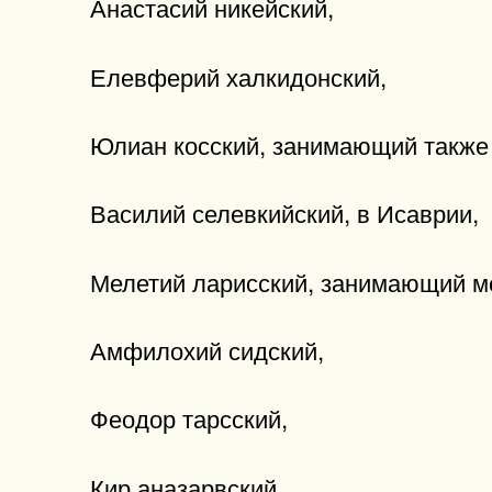
Анастасий никейский,
Елевферий халкидонский,
Юлиан косский, занимающий также 
Василий селевкийский, в Исаврии,
Мелетий ларисский, занимающий ме
Амфилохий сидский,
Феодор тарсский,
Кир аназарвский,