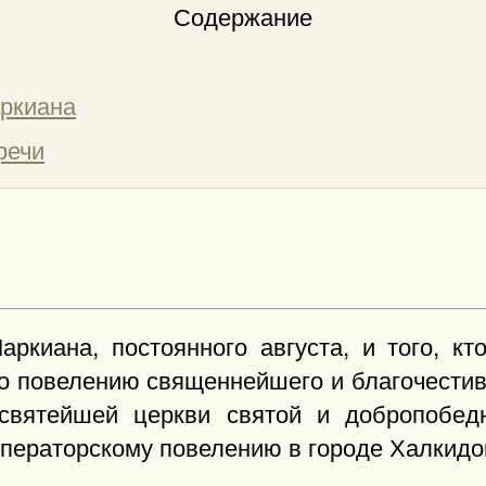
Содержание
ркиана
речи
аркиана, постоянного августа, и того, кт
по повелению священнейшего и благочести
в святейшей церкви святой и добропобе
мператорскому повелению в городе Халкидон