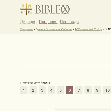
Писание
Предание
Переводы
Предание
»
Деяния Вселенских Соборов
»
IV Вселенский Собор
» IV ВС
Похожие материалы:
1
2
3
4
5
6
7
8
9
10