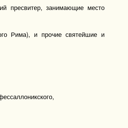
ший пресвитер, занимающие место
ого Рима), и прочие святейшие и
фессаллоникского,