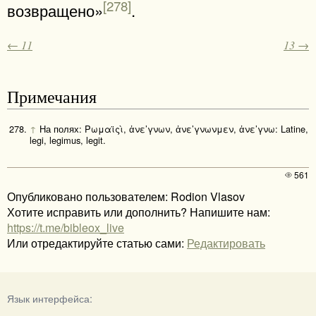
[278]
возвращено»
.
← 11
13 →
Примечания
↑
На полях: Ρωμαϊςὶ, ἀνε’γνων, ἀνε’γνωνμεν, ἀνε’γνω: Latine,
legi, legimus, legit.
561
Опубликовано пользователем: Rodion Vlasov
Хотите исправить или дополнить? Напишите нам:
https://t.me/bibleox_live
Или отредактируйте статью сами:
Редактировать
Язык интерфейса: