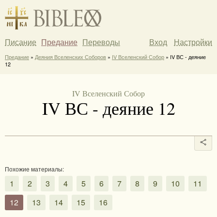
Писание
Предание
Переводы
Вход
Настройки
Предание
»
Деяния Вселенских Соборов
»
IV Вселенский Собор
» IV ВС - деяние
12
IV Вселенский Собор
IV ВС - деяние 12
Похожие материалы:
1
2
3
4
5
6
7
8
9
10
11
12
13
14
15
16