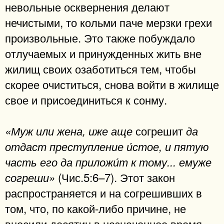
невольные осквернения делают
нечистыми, то кольми паче мерзки грехи
произвольные. Это также побуждало
отлучаемых и принужденных жить вне
жилищ своих озаботиться тем, чтобы
скорее очиститься, снова войти в жилище
свое и присоединиться к сонму.
согрешит
«Муж или жена, иже аще
да
отдаст преступление и́стое, и пятую
часть его да приложи́т к тому... емуже
(Чис.5:6–7). Этот закон
согреши»
распространяется и на согрешивших в
том, что, по какой-либо причине, не
вносили десятин в назначенное время.