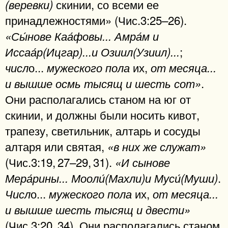
скинии, со всеми ее
(веревки)
принадлежностями» (Чис.3:25–26).
«Сы́нове Каа́фовы... Амра́м и
;
Иссаа́р(Ицгар)...и Озиил(Узиил)...
о...
их,
числ
мужеского пола
от месяца...
.
и вышше осмь тысящ и шесть сот»
Они располагались станом на юг от
скинии, и должны были носить кивот,
трапезу, светильник, алтарь и сосуды
алтаря или святая,
«в них же служат»
(Чис.3:19, 27–29, 31).
«И сынове
.
Мера́рины... Мооли́(Махли)и Муси́(Муши)
о...
их,
Числ
мужеского пола
от месяца...
и вышше шесть тысящ и двести»
(Чис.3:20, 34). Они располагались станом