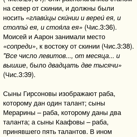
на север от скинии, и должны были
носить
«глави́цы ски́нии и вереи́ ея, и
(Чис.3:36).
столпы́ ея, и стоя́ла ея»
Моисей и Аарон занимали место
, к востоку от скинии (Чис.3:38).
«сопреди»
число
"Все
левитов..., от месяца... и
, было
вышше
двадцать две тысячи»
(Чис.3:39).
Сыны Гирсоновы изображают раба,
которому дан один талант; сыны
Мерарины – раба, которому даны два
таланта; а сыны Каафовы – раба,
принявшего пять талантов. В ином