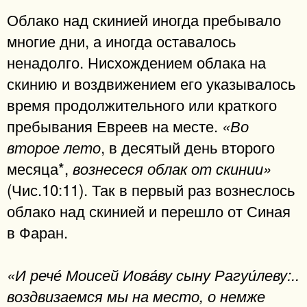
Облако над скинией иногда пребывало
многие дни, а иногда оставалось
ненадолго. Нисхождением облака на
скинию и воздвижением его указывалось
время продолжительного или краткого
пребывания Евреев на месте.
«Во
, в десятый день второго
второе лето
месяца*,
вознесеся облак от скинии»
(Чис.10:11). Так в первый раз вознеслось
облако над скинией и перешло от Синая
в Фаран.
«И рече́ Моисей Иова́ву сыну Рагуи́леву:..
воздвизаемся мы на место, о немже