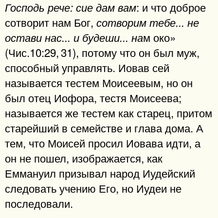
: и что доброе
Господь рече: сие дам вам
сотворит нам Бог,
сотворим тебе... не
м око»
остави нас... и будеши... на
(Чис.10:29, 31), потому что он был муж,
способный управлять. Иовав сей
называется тестем Моисеевым, но он
был отец Иофора, тестя Моисеева;
называется же тестем как старец, притом
старейший в семействе и глава дома. А
тем, что Моисей просил Иовава идти, а
он не пошел, изображается, как
Еммануил призывал народ Иудейский
следовать учению Его, но Иудеи не
последовали.