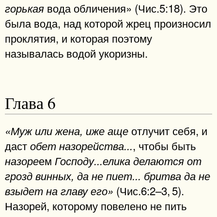
вода обличения» (Чис.5:18). Это
горькая
была вода, над которой жрец произносил
проклятия, и которая поэтому
называлась водой укоризны.
Глава 6
отлучит себя, и
«Муж или жена, иже аще
даст
, чтобы быть
обет назорейства...
ем
назоре
Господу...елика делаются от
грозд винных, да не пиет... бритва да не
(Чис.6:2–3, 5).
взыдет на главу его»
Назорей, которому повелено не пить