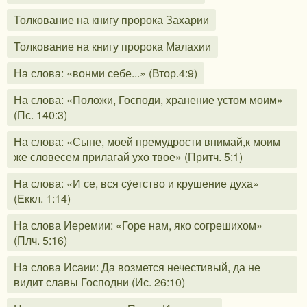
Толкование на книгу пророка Захарии
Толкование на книгу пророка Малахии
На слова: «вонми себе...» (Втор.4:9)
На слова: «Положи, Господи, хранение устом моим»
(Пс. 140:3)
На слова: «Сыне, моей премудрости внимай,к моим
же словесем прилагай ухо твое» (Притч. 5:1)
На слова: «И се, вся сýетство и крушение духа»
(Еккл. 1:14)
На слова Иеремии: «Горе нам, яко согрешихом»
(Плч. 5:16)
На слова Исаии: Да возмется нечестивый, да не
видит славы Господни (Ис. 26:10)