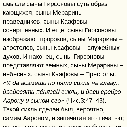
смысле сыны Гирсоновы суть образ
кающихся, сыны Мерарины –
праведников, сыны Каафовы –
совершенных. И еще: сыны Гирсоновы
изображают пророков, сыны Мерарины –
апостолов, сыны Каафовы – служебных
духов. И наконец, сыны Гирсоновы
представляют земных, сыны Мерарины –
небесных, сыны Каафовы – Престолы.
«И да во́змеши по пяти сикль на главу...
двадесять пе́нязей сикль, и даси сребро
(Чис.3:47–48).
Аарону и сыном его»
Такой сикль сделан был, вероятно,
самим Аароном, и запечатан его печатью;
число всех служащих левитов было семь