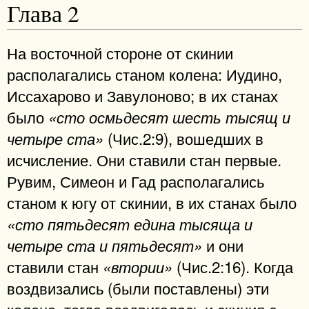
Глава 2
На восточной стороне от скинии
располагались станом колена: Иудино,
Иссахарово и Завулоново; в их станах
было
«сто осмьдесят шесть тысящ и
(Чис.2:9), вошедших в
четыре ста»
исчисление. Они ставили стан первые.
Рувим, Симеон и Гад располагались
станом к югу от скинии, в их станах было
«сто пятьдесят едина тысяща и
и они
четыре ста и пятьдесят»
ставили стан
(Чис.2:16). Когда
«втории»
воздвизались (были поставлены) эти
колена, тогда воздвигалась и скиния с