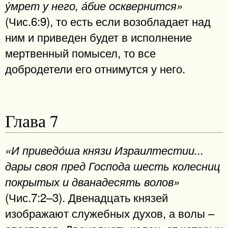
у́мрет у него, а́бие осквернится»
(Чис.6:9), то есть если возобладает над
ним и приведен будет в исполнение
мертвенный помысел, то все
добродетели его отнимутся у него.
Глава 7
«И приведо́ша князи Израилтестии...
дары своя пред Господа шесть колесниц
покрытых и дванадесять волов»
(Чис.7:2–3). Двенадцать князей
изображают служебных духов, а волы –