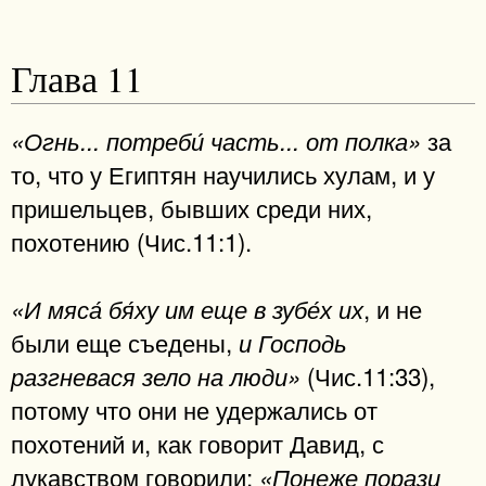
Глава 11
за
«Огнь... потреби́ часть... от полка»
то, что у Египтян научились хулам, и у
пришельцев, бывших среди них,
похотению (Чис.11:1).
, и не
«И мяса́ бя́ху им еще в зубе́х их
были еще съедены,
и Господь
(Чис.11:33),
разгневася зело на люди»
потому что они не удержались от
похотений и, как говорит Давид, с
лукавством говорили:
«Понеже порази