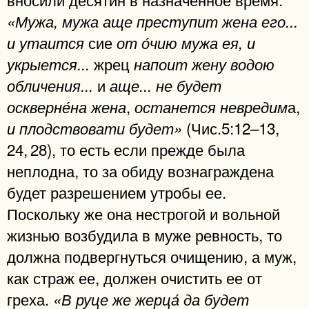
«Мужа, мужа аще преступит жена его...
сие
и утаится
от о́чию мужа ея, и
жрец
укрыется...
напоит жену водою
и
обличения...
аще... не будет
,
а,
оскверне́на жена
останется невредим
(Чис.5:12–13,
и плодствовати будет»
24, 28), то есть если прежде была
неплодна, то за обиду вознаграждена
будет разрешением утробы ее.
Поскольку же она нестрогой и вольной
жизнью возбудила в муже ревность, то
должна подвергнуться очищению, а муж,
как страж ее, должен очистить ее от
греха.
«В руце же жерца́ да будет