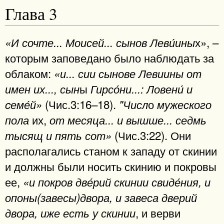
Глава 3
х», –
«И сочте... Моисей... сынов Леви́ины
которым заповедано было наблюдать за
облаком:
«и... сии сынове Левиины от
ы
имен их..., сын
Гирсо́ни...: Ловени́ и
(Чис.3:16–18).
о
cеме́й»
"Числ
мужеского
их,
пола
от месяца... и вышше... седмь
(Чис.3:22). Они
тысящ и пять сот»
располагались станом к западу от скинии
и должны были носить скинию и покровы
ее,
«и покров две́рий скинии свиде́ния, и
опоны(завесы)двора, и завеса дверий
, и верви
двора, иже есть у скинии