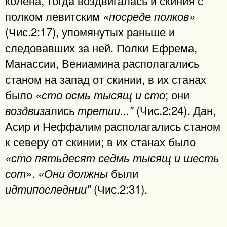
полком левитским
«посреде полков»
(Чис.2:17), упомянутых раньше и
следовавших за ней. Полки Ефрема,
Манассии, Вениамина располагались
станом на запад от скинии, в их станах
было
; они
«сто осмь тысящ и сто
лись
(Чис.2:24). Дан,
воздвиза
третии..."
Асир и Неффалим располагались станом
к северу от скинии; в их станах было
«сто пятьдесят седмь тысящ и шесть
.
были
сот»
«Они должны
(Чис.2:31).
идтипоследнии"