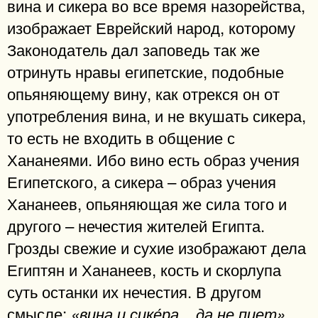
вина и сикера во все время назорейства,
изображает Еврейский народ, которому
Законодатель дал заповедь так же
отринуть нравы египетские, подобные
опьяняющему вину, как отрекся он от
употребления вина, и не вкушать сикера,
то есть не входить в общение с
Хананеями. Ибо вино есть образ учения
Египетского, а сикера – образ учения
Хананеев, опьяняющая же сила того и
другого – нечестия жителей Египта.
Грозды свежие и сухие изображают дела
Египтян и Хананеев, кость и скорлупа
суть останки их нечестия. В другом
смысле:
«вина и сике́ра... да не пиет»