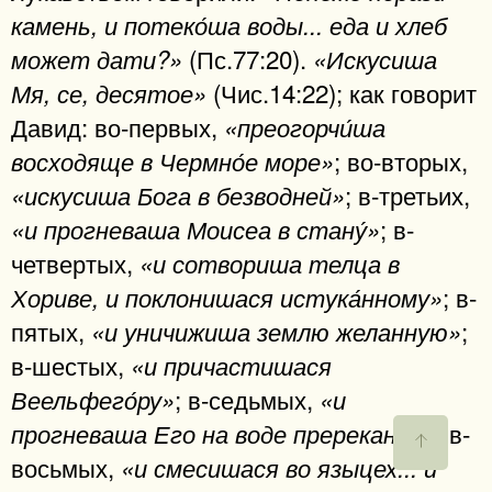
камень, и потеко́ша воды... еда и хлеб
(Пс.77:20).
может дати?»
«Искусиша
(Чис.14:22); как говорит
Мя, се, десятое»
Давид: во-первых,
«преогорчи́ша
; во-вторых,
восходяще в Чермно́е море»
; в-третьих,
«искусиша Бога в безводней»
; в-
«и прогневаша Моисеа в стану́»
четвертых,
«и сотвориша телца в
; в-
Хориве, и поклонишася истука́нному»
пятых,
;
«и уничижиша землю желанную»
в-шестых,
«и причастишася
; в-седьмых,
Веельфего́ру»
«и
; в-
прогневаша Его на воде пререкания»
восьмых,
«и смесишася во языцех... и