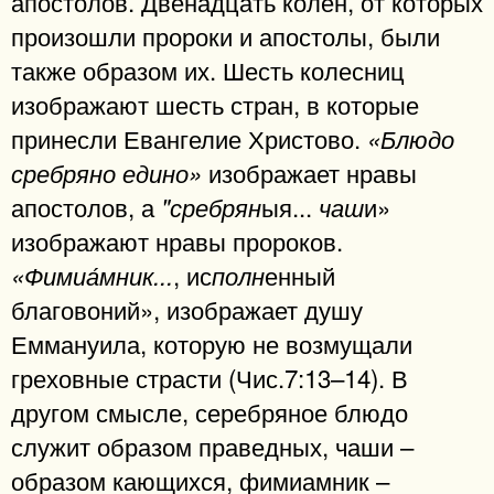
апостолов. Двенадцать колен, от которых
произошли пророки и апостолы, были
также образом их. Шесть колесниц
изображают шесть стран, в которые
принесли Евангелие Христово.
«Блюдо
изображает нравы
сребряно едино»
апостолов, а
ыя...
и»
"сребрян
чаш
изображают нравы пророков.
, ис
енный
«Фимиа́мник...
полн
благовоний», изображает душу
Еммануила, которую не возмущали
греховные страсти (Чис.7:13–14). В
другом смысле, серебряное блюдо
служит образом праведных, чаши –
образом кающихся, фимиамник –